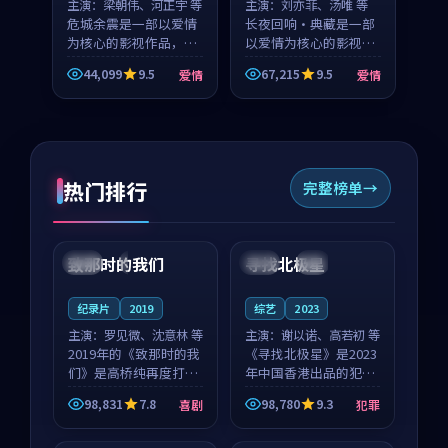
主演：
梁朝伟、河正宇 等
主演：
刘亦菲、汤唯 等
危城余震是一部以爱情
长夜回响·典藏是一部
为核心的影视作品，围
以爱情为核心的影视作
绕危机、反转与人物成
品，围绕危机、反转与
44,099
9.5
67,215
9.5
爱情
爱情
长展开，整体节奏紧
人物成长展开，整体节
凑，值得推荐观看。
奏紧凑，值得推荐观
看。
热门排行
完整榜单
99:22
99:18
致那时的我们
寻找北极星
中国
4K
中国
4K
纪录片
2019
综艺
2023
主演：
罗见微、沈意林 等
主演：
谢以诺、高若初 等
2019年的《致那时的我
《寻找北极星》是2023
们》是高桥纯再度打磨
年中国香港出品的犯罪
的喜剧佳作。中国大陆
新作，主创团队希望用
98,831
7.8
98,780
9.3
喜剧
犯罪
的取景与都市寓言的氛
公路冒险的故事让观众
99:44
99:40
围相互成就，罗见微与
停下来想一想。谢以诺