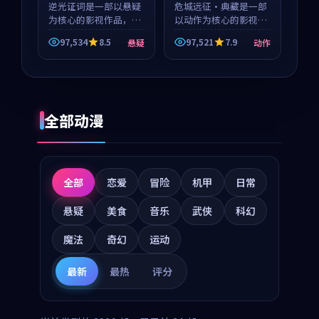
逆光证词是一部以悬疑
危城远征·典藏是一部
为核心的影视作品，围
以动作为核心的影视作
绕危机、反转与人物成
品，围绕危机、反转与
97,534
8.5
97,521
7.9
悬疑
动作
长展开，整体节奏紧
人物成长展开，整体节
凑，值得推荐观看。
奏紧凑，值得推荐观
看。
全部动漫
全部
恋爱
冒险
机甲
日常
悬疑
美食
音乐
武侠
科幻
魔法
奇幻
运动
最新
最热
评分