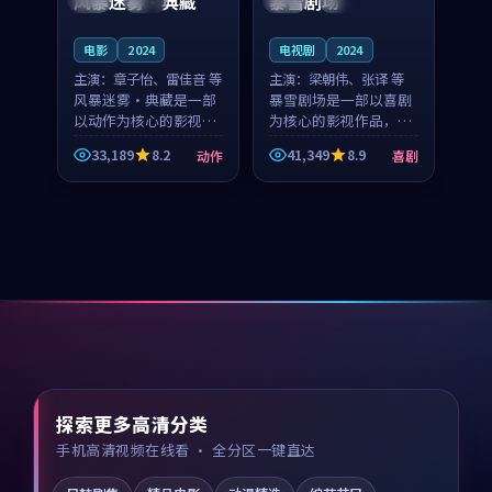
风暴迷雾·典藏
暴雪剧场
电影
2024
电视剧
2024
主演：
章子怡、雷佳音 等
主演：
梁朝伟、张译 等
风暴迷雾·典藏是一部
暴雪剧场是一部以喜剧
以动作为核心的影视作
为核心的影视作品，围
品，围绕危机、反转与
绕危机、反转与人物成
33,189
8.2
41,349
8.9
动作
喜剧
人物成长展开，整体节
长展开，整体节奏紧
奏紧凑，值得推荐观
凑，值得推荐观看。
看。
探索更多高清分类
手机高清视频在线看 · 全分区一键直达