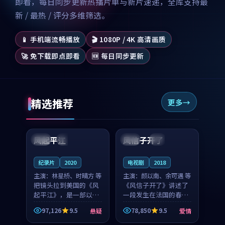
即看，每日同步更新热播片单与新片速递，全库支持最
新 / 最热 / 评分多维筛选。
📱 手机端流畅播放
🎬 1080P / 4K 高清画质
🚀 免下载即点即看
🆕 每日同步更新
精选推荐
更多
99:07
99:21
风起平江
风信子开了
美国
完结
法国
4K
纪录片
2020
电视剧
2018
主演：
林星桥、时晴方 等
主演：
颜以南、余可遇 等
把镜头拉到美国的《风
《风信子开了》讲述了
起平江》，是一部以时
一段发生在法国的春日
光记忆为底色的悬疑作
漫步故事。颜以南饰演
97,126
9.5
78,850
9.5
悬疑
爱情
品。林星桥和时晴方贡
的主角与余可遇的角色
99:53
99:19
献了2020年颇受关注的
因一场意外卷入更深的