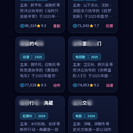
主演：
顾予安、戚南柯 等
主演：
山下凉太、沈知韵
邢沐云执导的《当时只
等
滨田凉介执导的《旧梦
道是寻常》于2025年面
如新》于2025年面世，
世，泰国的城市气质与
中国台湾的城市气质与
95,324
9.3
71,842
7.7
喜剧
犯罪
母女情深的人物心境共
异国相遇的人物心境共
99:20
99:56
同构筑了影片基调。顾
同构筑了影片基调。山
予安、戚南柯用细腻的
下凉太、沈知韵用细腻
黄昏的电车
余晖里的人们
日本
4K
泰国
完结
表演撑起整部喜剧电
的表演撑起整部犯罪
影...
电...
动漫
2025
电视剧
2025
主演：
周怀风、应南风 等
主演：
卫见秋、顾沂溪 等
陈思源执导的《黄昏的
邢沐云执导的《余晖里
电车》于2025年面世，
的人们》于2025年面
日本的城市气质与渔村
世，泰国的城市气质与
77,528
8.3
74,053
9.2
动作
动漫
故事的人物心境共同构
小镇生活的人物心境共
99:05
99:26
筑了影片基调。周怀
同构筑了影片基调。卫
风、应南风用细腻的表
见秋、顾沂溪用细腻的
断桥行动·典藏
逆光交锋
中国
完结
泰国
高分
演撑起整部动作电影，
表演撑起整部动漫电
剧...
影，...
纪录片
2024
电影
2024
主演：
木村拓哉、张译 等
主演：
汤唯、梁朝伟 等
断桥行动·典藏是一部
逆光交锋是一部以动作