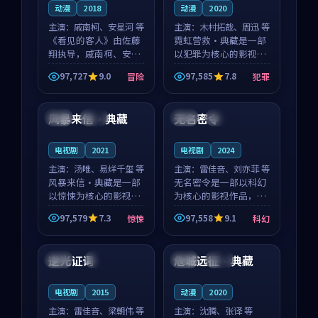
动漫
2018
动漫
2020
主演：
戚南柯、安星河 等
主演：
木村拓哉、周迅 等
《看见的客人》由佐藤
霓虹营救·典藏是一部
翔执导，戚南柯、安星
以犯罪为核心的影视作
河领衔主演，是一部
品，围绕危机、反转与
97,727
9.0
97,585
7.8
冒险
犯罪
2018年上映的泰国冒险
人物成长展开，整体节
99:57
99:01
动漫。影片以海岸抒情
奏紧凑，值得推荐观
为切入，呈现一段从初
看。
风暴来信·典藏
无名密令
中国
院线
英国
院线
遇到告别都浸着真实情
绪...
电视剧
2021
电视剧
2024
主演：
汤唯、易烊千玺 等
主演：
雷佳音、刘亦菲 等
风暴来信·典藏是一部
无名密令是一部以科幻
以惊悚为核心的影视作
为核心的影视作品，围
品，围绕危机、反转与
绕危机、反转与人物成
97,579
7.3
97,558
9.1
惊悚
科幻
人物成长展开，整体节
长展开，整体节奏紧
88:22
99:38
奏紧凑，值得推荐观
凑，值得推荐观看。
看。
逆光证词
危城远征·典藏
韩国
4K
中国
杜比
电视剧
2015
动漫
2020
主演：
雷佳音、梁朝伟 等
主演：
沈腾、张译 等