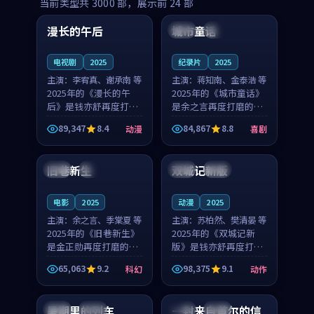
99:16
99:52
当前类型共
3000
部，展示前
24
部
漫长的午后
城市童话
中国
高分
美国
院线
电视剧
2025
纪录片
2025
主演：
李宥真、谢承南 等
主演：
蒋知南、金泰浩 等
2025年的《漫长的午
2025年的《城市童话》
后》是钱亦舒再度打磨
是余之言再度打磨的喜
的动漫佳作。中国大陆
剧佳作。美国的取景与
89,347
8.4
84,867
8.8
动漫
喜剧
的取景与海岛日常的氛
历史战争的氛围相互成
99:04
99:40
围相互成就，李宥真与
就，蒋知南与金泰浩的
谢承南的对手戏自然克
对手戏自然克制，让整
旧巷新生
双城记新版
英国
完结
中国
独播
制，让整部影片在悬念
部影片在悬念与温度
与...
之...
电影
2025
动漫
2025
主演：
余之言、季棠夏 等
主演：
苏柏然、樊清晏 等
2025年的《旧巷新生》
2025年的《双城记新
是金正勋再度打磨的科
版》是钱亦舒再度打磨
幻佳作。英国的取景与
的动作佳作。中国大陆
65,063
9.2
98,375
9.1
科幻
动作
雨夜物语的氛围相互成
的取景与沙漠探险的氛
99:24
99:36
就，余之言与季棠夏的
围相互成就，苏柏然与
对手戏自然克制，让整
樊清晏的对手戏自然克
暑期里的列车
一封来自首尔的信
中国
杜比
韩国
热播
部影片在悬念与温度
制，让整部影片在悬念