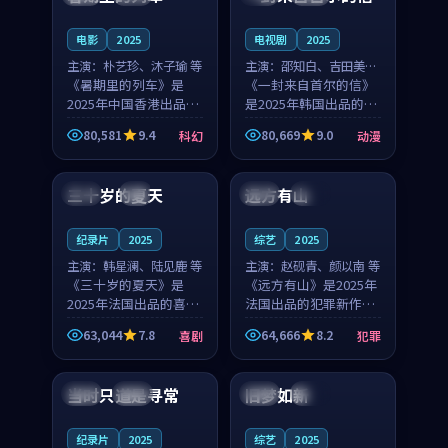
之...
与...
电影
2025
电视剧
2025
主演：
朴艺珍、沐子瑜 等
主演：
邵知白、吉田美琴
《暑期里的列车》是
等
《一封来自首尔的信》
2025年中国香港出品的
是2025年韩国出品的动
科幻新作，主创团队希
漫新作，主创团队希望
80,581
9.4
80,669
9.0
科幻
动漫
望用城市夜归人的故事
用高考往事的故事让观
99:12
99:48
让观众停下来想一想。
众停下来想一想。邵知
朴艺珍领衔，沐子瑜担
白领衔，吉田美琴担任
三十岁的夏天
远方有山
法国
4K
法国
独播
任重要角色，郑书延的
重要角色，谢承南的
叙...
叙...
纪录片
2025
综艺
2025
主演：
韩星澜、陆见鹿 等
主演：
赵砚青、颜以南 等
《三十岁的夏天》是
《远方有山》是2025年
2025年法国出品的喜剧
法国出品的犯罪新作，
新作，主创团队希望用
主创团队希望用高校追
63,044
7.8
64,666
8.2
喜剧
犯罪
深夜电台的故事让观众
梦的故事让观众停下来
99:32
99:08
停下来想一想。韩星澜
想一想。赵砚青领衔，
领衔，陆见鹿担任重要
颜以南担任重要角色，
当时只道是寻常
旧梦如新
泰国
杜比
中国
高分
角色，山田纯一的叙事
山田纯一的叙事节奏
节...
一...
纪录片
2025
综艺
2025