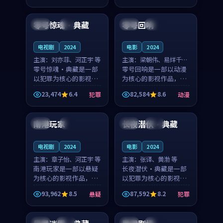
99:28
99:30
奏紧凑，值得推荐观
奏紧凑，值得推荐观
看。
看。
零号惊魂·典藏
零号回响
中国
4K
中国
完结
电视剧
2024
电影
2024
主演：
刘亦菲、河正宇 等
主演：
梁朝伟、易烊千玺
零号惊魂·典藏是一部
等
零号回响是一部以动漫
以犯罪为核心的影视作
为核心的影视作品，围
品，围绕危机、反转与
绕危机、反转与人物成
23,474
6.4
82,584
8.6
犯罪
动漫
人物成长展开，整体节
长展开，整体节奏紧
99:48
99:14
奏紧凑，值得推荐观
凑，值得推荐观看。
看。
南港玩家
长夜潜伏·典藏
日本
4K
法国
完结
电视剧
2024
电影
2024
主演：
章子怡、河正宇 等
主演：
张译、黄渤 等
南港玩家是一部以悬疑
长夜潜伏·典藏是一部
为核心的影视作品，围
以犯罪为核心的影视作
绕危机、反转与人物成
品，围绕危机、反转与
93,962
8.5
87,592
8.2
悬疑
犯罪
长展开，整体节奏紧
人物成长展开，整体节
99:54
97:38
凑，值得推荐观看。
奏紧凑，值得推荐观
看。
中国
完结
日本
院线