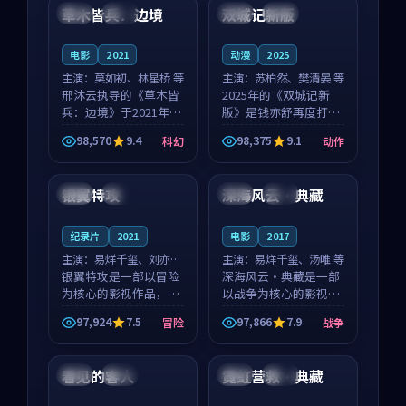
沈意林的对手戏自然克
领衔，高若初担任重要
草木皆兵：边境
双城记新版
泰国
独播
中国
独播
制，让整部影片在悬
角色，戚南柯的叙事
念...
节...
电影
2021
动漫
2025
主演：
莫如初、林星桥 等
主演：
苏柏然、樊清晏 等
邢沐云执导的《草木皆
2025年的《双城记新
兵：边境》于2021年面
版》是钱亦舒再度打磨
世，泰国的城市气质与
的动作佳作。中国大陆
98,570
9.4
98,375
9.1
科幻
动作
校园青春的人物心境共
的取景与沙漠探险的氛
89:32
99:04
同构筑了影片基调。莫
围相互成就，苏柏然与
如初、林星桥用细腻的
樊清晏的对手戏自然克
银翼特攻
深海风云·典藏
法国
院线
英国
杜比
表演撑起整部科幻电
制，让整部影片在悬念
影...
与...
纪录片
2021
电影
2017
主演：
易烊千玺、刘亦菲
主演：
易烊千玺、汤唯 等
等
银翼特攻是一部以冒险
深海风云·典藏是一部
为核心的影视作品，围
以战争为核心的影视作
绕危机、反转与人物成
品，围绕危机、反转与
97,924
7.5
97,866
7.9
冒险
战争
长展开，整体节奏紧
人物成长展开，整体节
99:05
99:58
凑，值得推荐观看。
奏紧凑，值得推荐观
看。
看见的客人
霓虹营救·典藏
泰国
完结
中国
独播