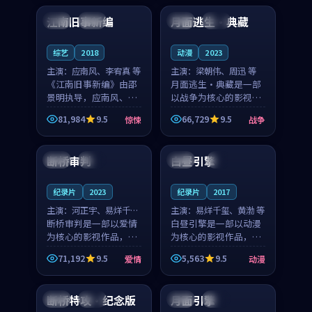
合作演出，影片在情感
纠葛，爱情元素贯穿始
江南旧事新编
月面逃生·典藏
日本
院线
日本
杜比
层次与现实质感之间
终，节奏稳健而富有张
游...
力，...
综艺
2018
动漫
2023
主演：
应南风、李宥真 等
主演：
梁朝伟、周迅 等
《江南旧事新编》由邵
月面逃生·典藏是一部
景明执导，应南风、李
以战争为核心的影视作
宥真领衔主演，是一部
品，围绕危机、反转与
81,984
9.5
66,729
9.5
惊悚
战争
2018年上映的日本惊悚
人物成长展开，整体节
99:12
99:21
综艺。影片以邻里温情
奏紧凑，值得推荐观
为切入，呈现一段从初
看。
断桥审判
白昼引擎
中国
完结
中国
4K
遇到告别都浸着真实
情...
纪录片
2023
纪录片
2017
主演：
河正宇、易烊千玺
主演：
易烊千玺、黄渤 等
等
断桥审判是一部以爱情
白昼引擎是一部以动漫
为核心的影视作品，围
为核心的影视作品，围
绕危机、反转与人物成
绕危机、反转与人物成
71,192
9.5
5,563
9.5
爱情
动漫
长展开，整体节奏紧
长展开，整体节奏紧
99:07
99:01
凑，值得推荐观看。
凑，值得推荐观看。
断桥特攻·纪念版
月面引擎
中国
完结
英国
独播