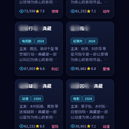
以惊悚为核心的影视作
为核心的影视作品，围
品，围绕危机、反转与
绕危机、反转与人物成
73,936
7.5
61,232
7.1
惊悚
动作
人物成长展开，整体节
长展开，整体节奏紧
99:57
99:34
奏紧凑，值得推荐观
凑，值得推荐观看。
看。
焚城行动·典藏
星河指令
法国
独播
法国
完结
电视剧
2024
纪录片
2024
主演：
周迅、易烊千玺 等
主演：
张译、刘亦菲 等
焚城行动·典藏是一部
星河指令是一部以爱情
以科幻为核心的影视作
为核心的影视作品，围
品，围绕危机、反转与
绕危机、反转与人物成
87,803
6.6
95,661
6.8
科幻
爱情
人物成长展开，整体节
长展开，整体节奏紧
99:26
99:53
奏紧凑，值得推荐观
凑，值得推荐观看。
看。
迷城疑踪·典藏
白昼回响·典藏
日本
高分
中国
独播
动漫
2024
电影
2024
主演：
木村拓哉、黄渤 等
主演：
章子怡、木村拓哉
迷城疑踪·典藏是一部
等
白昼回响·典藏是一部
以冒险为核心的影视作
以动漫为核心的影视作
品，围绕危机、反转与
品，围绕危机、反转与
62,232
6.5
30,601
7.1
冒险
动漫
人物成长展开，整体节
人物成长展开，整体节