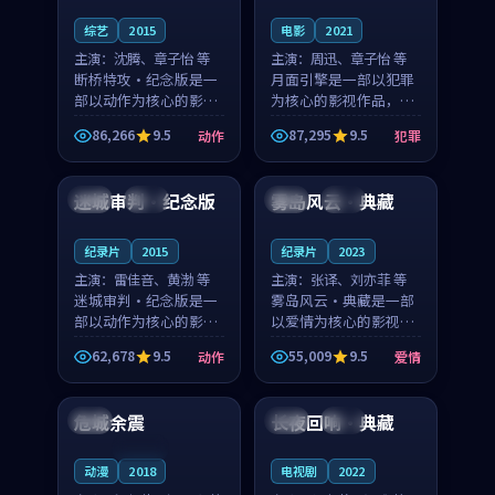
综艺
2015
电影
2021
主演：
沈腾、章子怡 等
主演：
周迅、章子怡 等
断桥特攻·纪念版是一
月面引擎是一部以犯罪
部以动作为核心的影视
为核心的影视作品，围
作品，围绕危机、反转
绕危机、反转与人物成
86,266
9.5
87,295
9.5
动作
犯罪
与人物成长展开，整体
长展开，整体节奏紧
99:54
99:13
节奏紧凑，值得推荐观
凑，值得推荐观看。
看。
迷城审判·纪念版
雾岛风云·典藏
中国
杜比
美国
热播
纪录片
2015
纪录片
2023
主演：
雷佳音、黄渤 等
主演：
张译、刘亦菲 等
迷城审判·纪念版是一
雾岛风云·典藏是一部
部以动作为核心的影视
以爱情为核心的影视作
作品，围绕危机、反转
品，围绕危机、反转与
62,678
9.5
55,009
9.5
动作
爱情
与人物成长展开，整体
人物成长展开，整体节
99:49
99:29
节奏紧凑，值得推荐观
奏紧凑，值得推荐观
看。
看。
危城余震
长夜回响·典藏
法国
英国
独播
连载中
动漫
2018
电视剧
2022