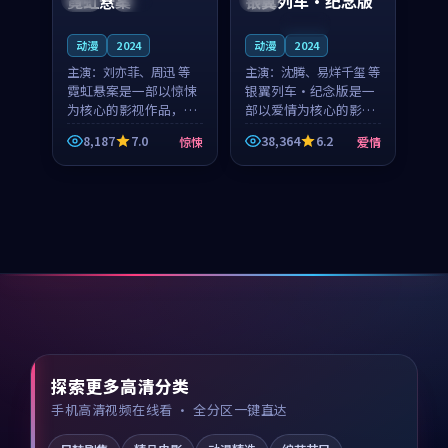
霓虹悬案
银翼列车·纪念版
连载中
动漫
2024
动漫
2024
主演：
刘亦菲、周迅 等
主演：
沈腾、易烊千玺 等
霓虹悬案是一部以惊悚
银翼列车·纪念版是一
为核心的影视作品，围
部以爱情为核心的影视
绕危机、反转与人物成
作品，围绕危机、反转
8,187
7.0
38,364
6.2
惊悚
爱情
长展开，整体节奏紧
与人物成长展开，整体
凑，值得推荐观看。
节奏紧凑，值得推荐观
看。
探索更多高清分类
手机高清视频在线看 · 全分区一键直达