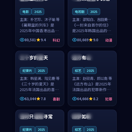
之...
与...
电影
2025
电视剧
2025
主演：
朴艺珍、沐子瑜 等
主演：
邵知白、吉田美琴
《暑期里的列车》是
等
《一封来自首尔的信》
2025年中国香港出品的
是2025年韩国出品的动
科幻新作，主创团队希
漫新作，主创团队希望
80,581
9.4
80,669
9.0
科幻
动漫
望用城市夜归人的故事
用高考往事的故事让观
99:12
99:48
让观众停下来想一想。
众停下来想一想。邵知
朴艺珍领衔，沐子瑜担
白领衔，吉田美琴担任
三十岁的夏天
远方有山
法国
4K
法国
独播
任重要角色，郑书延的
重要角色，谢承南的
叙...
叙...
纪录片
2025
综艺
2025
主演：
韩星澜、陆见鹿 等
主演：
赵砚青、颜以南 等
《三十岁的夏天》是
《远方有山》是2025年
2025年法国出品的喜剧
法国出品的犯罪新作，
新作，主创团队希望用
主创团队希望用高校追
63,044
7.8
64,666
8.2
喜剧
犯罪
深夜电台的故事让观众
梦的故事让观众停下来
99:32
99:08
停下来想一想。韩星澜
想一想。赵砚青领衔，
领衔，陆见鹿担任重要
颜以南担任重要角色，
当时只道是寻常
旧梦如新
泰国
杜比
中国
高分
角色，山田纯一的叙事
山田纯一的叙事节奏
节...
一...
纪录片
2025
综艺
2025