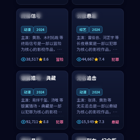
99:39
99:50
节奏紧凑，值得推荐观
节奏紧凑，值得推荐观
看。
看。
终局信号
长夜悬案
中国
杜比
美国
高分
动漫
2024
综艺
2024
主演：
黄渤、木村拓哉 等
主演：
雷佳音、河正宇 等
终局信号是一部以冒险
长夜悬案是一部以犯罪
为核心的影视作品，围
为核心的影视作品，围
绕危机、反转与人物成
绕危机、反转与人物成
38,517
8.6
44,667
7.4
冒险
犯罪
长展开，整体节奏紧
长展开，整体节奏紧
99:45
99:15
凑，值得推荐观看。
凑，值得推荐观看。
银翼猎场·典藏
无名追击
韩国
杜比
英国
连载中
动漫
2024
动漫
2024
主演：
易烊千玺、汤唯 等
主演：
张译、黄渤 等
银翼猎场·典藏是一部
无名追击是一部以悬疑
以犯罪为核心的影视作
为核心的影视作品，围
品，围绕危机、反转与
绕危机、反转与人物成
92,711
8.8
15,549
7.3
犯罪
悬疑
人物成长展开，整体节
长展开，整体节奏紧
99:16
99:56
奏紧凑，值得推荐观
凑，值得推荐观看。
看。
英国
院线
法国