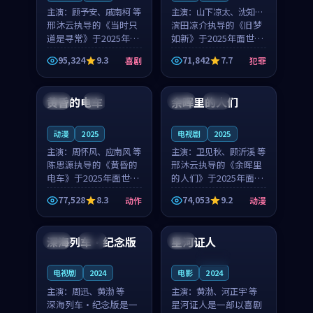
主演：
顾予安、戚南柯 等
主演：
山下凉太、沈知韵
邢沐云执导的《当时只
等
滨田凉介执导的《旧梦
道是寻常》于2025年面
如新》于2025年面世，
世，泰国的城市气质与
中国台湾的城市气质与
95,324
9.3
71,842
7.7
喜剧
犯罪
母女情深的人物心境共
异国相遇的人物心境共
99:20
99:56
同构筑了影片基调。顾
同构筑了影片基调。山
予安、戚南柯用细腻的
下凉太、沈知韵用细腻
黄昏的电车
余晖里的人们
日本
4K
泰国
完结
表演撑起整部喜剧电
的表演撑起整部犯罪
影...
电...
动漫
2025
电视剧
2025
主演：
周怀风、应南风 等
主演：
卫见秋、顾沂溪 等
陈思源执导的《黄昏的
邢沐云执导的《余晖里
电车》于2025年面世，
的人们》于2025年面
日本的城市气质与渔村
世，泰国的城市气质与
77,528
8.3
74,053
9.2
动作
动漫
故事的人物心境共同构
小镇生活的人物心境共
99:43
91:23
筑了影片基调。周怀
同构筑了影片基调。卫
风、应南风用细腻的表
见秋、顾沂溪用细腻的
深海列车·纪念版
星河证人
英国
高分
美国
演撑起整部动作电影，
表演撑起整部动漫电
剧...
影，...
连载中
电视剧
2024
电影
2024
主演：
周迅、黄渤 等
主演：
黄渤、河正宇 等
深海列车·纪念版是一
星河证人是一部以喜剧