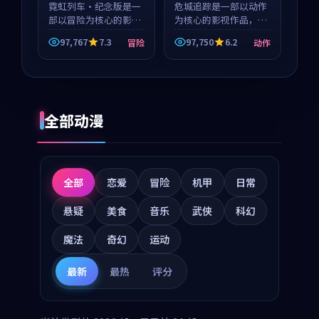
霓虹列车·纪念版是一
危城追踪是一部以动作
部以冒险为核心的影视
为核心的影视作品，围
作品，围绕危机、反转
绕危机、反转与人物成
97,767
7.3
97,750
6.2
冒险
动作
与人物成长展开，整体
长展开，整体节奏紧
节奏紧凑，值得推荐观
凑，值得推荐观看。
看。
全部动漫
全部
恋爱
冒险
机甲
日常
悬疑
美食
音乐
武侠
科幻
魔法
奇幻
运动
最新
最热
评分