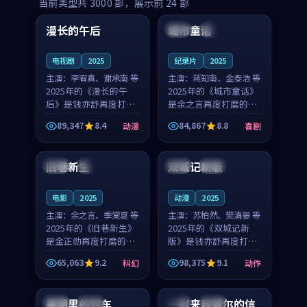
99:16
99:52
当前类型共
3000
部，展示前
24
部
漫长的午后
城市童话
中国
高分
美国
院线
电视剧
2025
纪录片
2025
主演：
李宥真、谢承南 等
主演：
蒋知南、金泰浩 等
2025年的《漫长的午
2025年的《城市童话》
后》是钱亦舒再度打磨
是余之言再度打磨的喜
的动漫佳作。中国大陆
剧佳作。美国的取景与
89,347
8.4
84,867
8.8
动漫
喜剧
的取景与海岛日常的氛
历史战争的氛围相互成
99:04
99:40
围相互成就，李宥真与
就，蒋知南与金泰浩的
谢承南的对手戏自然克
对手戏自然克制，让整
旧巷新生
双城记新版
英国
完结
中国
独播
制，让整部影片在悬念
部影片在悬念与温度
与...
之...
电影
2025
动漫
2025
主演：
余之言、季棠夏 等
主演：
苏柏然、樊清晏 等
2025年的《旧巷新生》
2025年的《双城记新
是金正勋再度打磨的科
版》是钱亦舒再度打磨
幻佳作。英国的取景与
的动作佳作。中国大陆
65,063
9.2
98,375
9.1
科幻
动作
雨夜物语的氛围相互成
的取景与沙漠探险的氛
99:24
99:36
就，余之言与季棠夏的
围相互成就，苏柏然与
对手戏自然克制，让整
樊清晏的对手戏自然克
暑期里的列车
一封来自首尔的信
中国
杜比
韩国
热播
部影片在悬念与温度
制，让整部影片在悬念