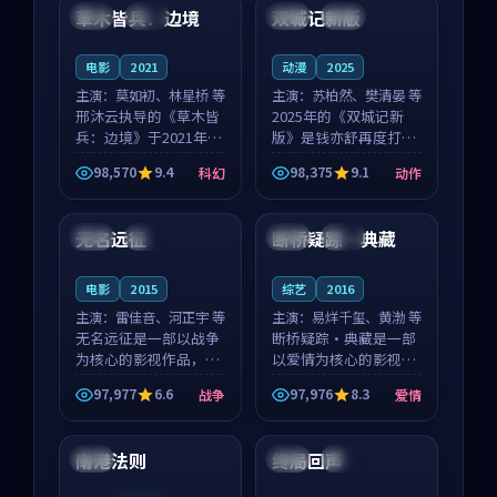
沈意林的对手戏自然克
领衔，高若初担任重要
草木皆兵：边境
双城记新版
泰国
独播
中国
独播
制，让整部影片在悬
角色，戚南柯的叙事
念...
节...
电影
2021
动漫
2025
主演：
莫如初、林星桥 等
主演：
苏柏然、樊清晏 等
邢沐云执导的《草木皆
2025年的《双城记新
兵：边境》于2021年面
版》是钱亦舒再度打磨
世，泰国的城市气质与
的动作佳作。中国大陆
98,570
9.4
98,375
9.1
科幻
动作
校园青春的人物心境共
的取景与沙漠探险的氛
99:19
99:39
同构筑了影片基调。莫
围相互成就，苏柏然与
如初、林星桥用细腻的
樊清晏的对手戏自然克
无名远征
断桥疑踪·典藏
中国
独播
中国
杜比
表演撑起整部科幻电
制，让整部影片在悬念
影...
与...
电影
2015
综艺
2016
主演：
雷佳音、河正宇 等
主演：
易烊千玺、黄渤 等
无名远征是一部以战争
断桥疑踪·典藏是一部
为核心的影视作品，围
以爱情为核心的影视作
绕危机、反转与人物成
品，围绕危机、反转与
97,977
6.6
97,976
8.3
战争
爱情
长展开，整体节奏紧
人物成长展开，整体节
99:57
99:30
凑，值得推荐观看。
奏紧凑，值得推荐观
看。
南港法则
终局回声
泰国
英国
完结
连载中