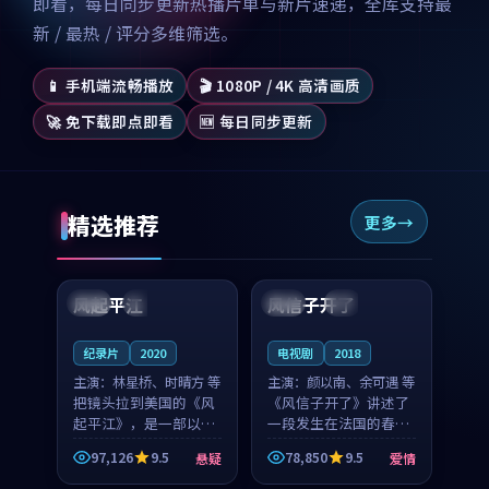
即看，每日同步更新热播片单与新片速递，全库支持最
新 / 最热 / 评分多维筛选。
📱 手机端流畅播放
🎬 1080P / 4K 高清画质
🚀 免下载即点即看
🆕 每日同步更新
精选推荐
更多
99:07
99:21
风起平江
风信子开了
美国
完结
法国
4K
纪录片
2020
电视剧
2018
主演：
林星桥、时晴方 等
主演：
颜以南、余可遇 等
把镜头拉到美国的《风
《风信子开了》讲述了
起平江》，是一部以时
一段发生在法国的春日
光记忆为底色的悬疑作
漫步故事。颜以南饰演
97,126
9.5
78,850
9.5
悬疑
爱情
品。林星桥和时晴方贡
的主角与余可遇的角色
99:53
96:53
献了2020年颇受关注的
因一场意外卷入更深的