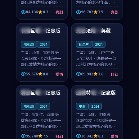
部以喜剧为核心的影视
为核心的影视作品，围
作品，围绕危机、反转
绕危机、反转与人物成
84,136
8.3
96,782
7.5
喜剧
喜剧
与人物成长展开，整体
长展开，整体节奏紧
99:03
94:57
节奏紧凑，值得推荐观
凑，值得推荐观看。
看。
长夜回廊·纪念版
无名法则·典藏
韩国
杜比
泰国
杜比
电视剧
2024
纪录片
2024
主演：
汤唯、雷佳音 等
主演：
汤唯、河正宇 等
长夜回廊·纪念版是一
无名法则·典藏是一部
部以爱情为核心的影视
以科幻为核心的影视作
作品，围绕危机、反转
品，围绕危机、反转与
55,676
8.8
69,942
7.8
爱情
科幻
与人物成长展开，整体
人物成长展开，整体节
99:33
99:14
节奏紧凑，值得推荐观
奏紧凑，值得推荐观
看。
看。
雾岛回廊·纪念版
迷城特攻·纪念版
中国
热播
中国
高分
电视剧
2024
电影
2024
主演：
梁朝伟、沈腾 等
主演：
汤唯、沈腾 等
雾岛回廊·纪念版是一
迷城特攻·纪念版是一
部以科幻为核心的影视
部以爱情为核心的影视
作品，围绕危机、反转
作品，围绕危机、反转
95,740
7.5
36,341
8.1
科幻
爱情
与人物成长展开，整体
与人物成长展开，整体