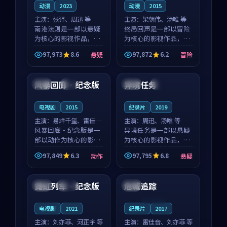
动漫
2023
动漫
2015
主演：
张译、周迅 等
主演：
梁朝伟、汤唯 等
南港法则是一部以悬疑
终局回声是一部以冒险
为核心的影视作品，围
为核心的影视作品，围
绕危机、反转与人物成
绕危机、反转与人物成
97,973
8.6
97,872
6.2
悬疑
冒险
长展开，整体节奏紧
长展开，整体节奏紧
99:35
99:21
凑，值得推荐观看。
凑，值得推荐观看。
风暴回廊·纪念版
异境任务
日本
4K
中国
4K
电视剧
2015
纪录片
2019
主演：
易烊千玺、雷佳音
主演：
周迅、汤唯 等
等
风暴回廊·纪念版是一
异境任务是一部以悬疑
部以动作为核心的影视
为核心的影视作品，围
作品，围绕危机、反转
绕危机、反转与人物成
97,849
6.3
97,795
6.8
动作
悬疑
与人物成长展开，整体
长展开，整体节奏紧
99:48
99:53
节奏紧凑，值得推荐观
凑，值得推荐观看。
看。
霓虹列车·纪念版
危城追踪
中国
独播
美国
连载中
电视剧
2021
纪录片
2017
主演：
刘亦菲、河正宇 等
主演：
雷佳音、刘亦菲 等