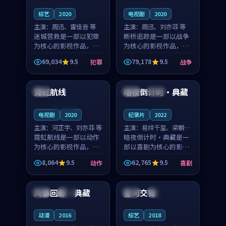
综艺
2020
电视剧
2020
主演：
周迅、雷佳音 等
主演：
周迅、刘亦菲 等
迷城营救是一部以犯罪
断桥追踪是一部以战争
为核心的影视作品，围
为核心的影视作品，围
绕危机、反转与人物成
绕危机、反转与人物成
69,034
9.5
79,178
9.5
犯罪
战争
长展开，整体节奏紧
长展开，整体节奏紧
99:02
99:09
凑，值得推荐观看。
凑，值得推荐观看。
霓虹航线
暗夜倒计时·典藏
中国
中国
热播
连载中
电视剧
2020
纪录片
2022
主演：
河正宇、刘亦菲 等
主演：
易烊千玺、梁朝伟
霓虹航线是一部以动作
等
暗夜倒计时·典藏是一
为核心的影视作品，围
部以喜剧为核心的影视
绕危机、反转与人物成
作品，围绕危机、反转
8,064
9.5
62,765
9.5
动作
喜剧
长展开，整体节奏紧
与人物成长展开，整体
99:32
99:52
凑，值得推荐观看。
节奏紧凑，值得推荐观
看。
风暴回廊·典藏
星河交锋
中国
高分
泰国
高分
动漫
2016
综艺
2018