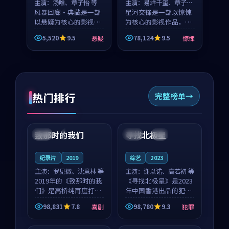
主演：
汤唯、章子怡 等
主演：
易烊千玺、章子怡
风暴回廊·典藏是一部
等
星河交锋是一部以惊悚
以悬疑为核心的影视作
为核心的影视作品，围
品，围绕危机、反转与
绕危机、反转与人物成
5,520
9.5
78,124
9.5
悬疑
惊悚
人物成长展开，整体节
长展开，整体节奏紧
奏紧凑，值得推荐观
凑，值得推荐观看。
看。
热门排行
完整榜单
99:22
99:18
致那时的我们
寻找北极星
中国
4K
中国
4K
纪录片
2019
综艺
2023
主演：
罗见微、沈意林 等
主演：
谢以诺、高若初 等
2019年的《致那时的我
《寻找北极星》是2023
们》是高桥纯再度打磨
年中国香港出品的犯罪
的喜剧佳作。中国大陆
新作，主创团队希望用
98,831
7.8
98,780
9.3
喜剧
犯罪
的取景与都市寓言的氛
公路冒险的故事让观众
99:44
99:40
围相互成就，罗见微与
停下来想一想。谢以诺