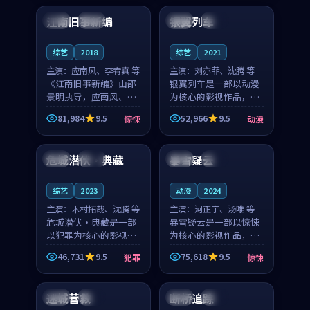
合作演出，影片在情感
纠葛，爱情元素贯穿始
江南旧事新编
银翼列车
日本
院线
美国
独播
层次与现实质感之间
终，节奏稳健而富有张
游...
力，...
综艺
2018
综艺
2021
主演：
应南风、李宥真 等
主演：
刘亦菲、沈腾 等
《江南旧事新编》由邵
银翼列车是一部以动漫
景明执导，应南风、李
为核心的影视作品，围
宥真领衔主演，是一部
绕危机、反转与人物成
81,984
9.5
52,966
9.5
惊悚
动漫
2018年上映的日本惊悚
长展开，整体节奏紧
99:20
99:44
综艺。影片以邻里温情
凑，值得推荐观看。
为切入，呈现一段从初
危城潜伏·典藏
暴雪疑云
中国
高分
法国
完结
遇到告别都浸着真实
情...
综艺
2023
动漫
2024
主演：
木村拓哉、沈腾 等
主演：
河正宇、汤唯 等
危城潜伏·典藏是一部
暴雪疑云是一部以惊悚
以犯罪为核心的影视作
为核心的影视作品，围
品，围绕危机、反转与
绕危机、反转与人物成
46,731
9.5
75,618
9.5
犯罪
惊悚
人物成长展开，整体节
长展开，整体节奏紧
99:05
99:41
奏紧凑，值得推荐观
凑，值得推荐观看。
看。
迷城营救
断桥追踪
中国
院线
中国
完结