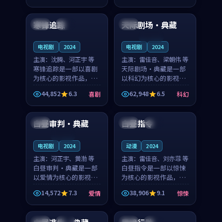
99:08
99:43
奏紧凑，值得推荐观
奏紧凑，值得推荐观
看。
看。
寒锋追踪
天际剧场·典藏
中国
院线
韩国
连载中
电视剧
2024
电视剧
2024
主演：
沈腾、河正宇 等
主演：
雷佳音、梁朝伟 等
寒锋追踪是一部以喜剧
天际剧场·典藏是一部
为核心的影视作品，围
以科幻为核心的影视作
绕危机、反转与人物成
品，围绕危机、反转与
44,852
6.3
62,948
6.5
喜剧
科幻
长展开，整体节奏紧
人物成长展开，整体节
97:55
99:53
凑，值得推荐观看。
奏紧凑，值得推荐观
看。
白昼审判·典藏
白昼指令
英国
法国
院线
连载中
电视剧
2024
动漫
2024
主演：
河正宇、黄渤 等
主演：
雷佳音、刘亦菲 等
白昼审判·典藏是一部
白昼指令是一部以惊悚
以爱情为核心的影视作
为核心的影视作品，围
品，围绕危机、反转与
绕危机、反转与人物成
14,572
7.3
38,906
9.1
爱情
惊悚
人物成长展开，整体节
长展开，整体节奏紧
99:41
99:12
奏紧凑，值得推荐观
凑，值得推荐观看。
看。
韩国
完结
中国
热播