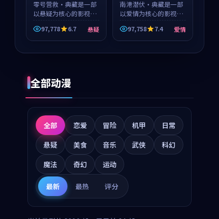
零号营救·典藏是一部
南港潜伏·典藏是一部
以悬疑为核心的影视作
以爱情为核心的影视作
品，围绕危机、反转与
品，围绕危机、反转与
97,778
6.7
97,758
7.4
悬疑
爱情
人物成长展开，整体节
人物成长展开，整体节
奏紧凑，值得推荐观
奏紧凑，值得推荐观
看。
看。
全部动漫
全部
恋爱
冒险
机甲
日常
悬疑
美食
音乐
武侠
科幻
魔法
奇幻
运动
最新
最热
评分