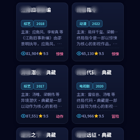
合作演出，影片在情感
纠葛，爱情元素贯穿始
江南旧事新编
终局指令
日本
院线
英国
杜比
层次与现实质感之间
终，节奏稳健而富有张
游...
力，...
综艺
2018
动漫
2022
主演：
应南风、李宥真 等
主演：
易烊千玺、梁朝伟
《江南旧事新编》由邵
等
终局指令是一部以惊悚
景明执导，应南风、李
为核心的影视作品，围
宥真领衔主演，是一部
绕危机、反转与人物成
81,984
9.5
65,130
9.5
惊悚
惊悚
2018年上映的日本惊悚
长展开，整体节奏紧
99:07
99:12
综艺。影片以邻里温情
凑，值得推荐观看。
为切入，呈现一段从初
异境潜伏·典藏
终局代码·典藏
美国
独播
日本
4K
遇到告别都浸着真实
情...
综艺
2017
电视剧
2020
主演：
汤唯、梁朝伟 等
主演：
雷佳音、汤唯 等
异境潜伏·典藏是一部
终局代码·典藏是一部
以动作为核心的影视作
以冒险为核心的影视作
品，围绕危机、反转与
品，围绕危机、反转与
87,551
9.5
43,966
9.5
动作
冒险
人物成长展开，整体节
人物成长展开，整体节
89:41
99:30
奏紧凑，值得推荐观
奏紧凑，值得推荐观
看。
看。
逆光之下·典藏
暗夜远征·典藏
日本
高分
韩国