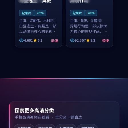
白昼逃生·典藏
异境行动
纪录片
2024
纪录片
2024
主演：
梁朝伟、木村拓哉
主演：
黄渤、沈腾 等
等
白昼逃生·典藏是一部
异境行动是一部以惊悚
以动漫为核心的影视作
为核心的影视作品，围
品，围绕危机、反转与
绕危机、反转与人物成
4,691
6.1
92,507
9.3
动漫
惊悚
人物成长展开，整体节
长展开，整体节奏紧
奏紧凑，值得推荐观
凑，值得推荐观看。
看。
探索更多高清分类
手机高清视频在线看 · 全分区一键直达