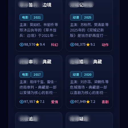
沈意林的对手戏自然克
领衔，高若初担任重要
草木皆兵：边境
双城记新版
泰国
独播
中国
独播
制，让整部影片在悬
角色，戚南柯的叙事
念...
节...
电影
2021
动漫
2025
主演：
莫如初、林星桥 等
主演：
苏柏然、樊清晏 等
邢沐云执导的《草木皆
2025年的《双城记新
兵：边境》于2021年面
版》是钱亦舒再度打磨
世，泰国的城市气质与
的动作佳作。中国大陆
98,570
9.4
98,375
9.1
科幻
动作
校园青春的人物心境共
的取景与沙漠探险的氛
99:49
89:03
同构筑了影片基调。莫
围相互成就，苏柏然与
如初、林星桥用细腻的
樊清晏的对手戏自然克
终局审判·典藏
危城猎场·典藏
泰国
热播
泰国
独播
表演撑起整部科幻电
制，让整部影片在悬念
影...
与...
电影
2017
动漫
2020
主演：
易烊千玺、雷佳音
主演：
刘亦菲、梁朝伟 等
等
终局审判·典藏是一部
危城猎场·典藏是一部
以爱情为核心的影视作
以喜剧为核心的影视作
品，围绕危机、反转与
品，围绕危机、反转与
97,957
7.1
97,949
7.2
爱情
喜剧
人物成长展开，整体节
人物成长展开，整体节
99:39
99:23
奏紧凑，值得推荐观
奏紧凑，值得推荐观
看。
看。
长夜追踪
南港疑踪
泰国
独播
美国
杜比