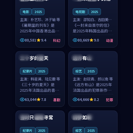
之...
与...
电影
2025
电视剧
2025
主演：
朴艺珍、沐子瑜 等
主演：
邵知白、吉田美琴
《暑期里的列车》是
等
《一封来自首尔的信》
2025年中国香港出品的
是2025年韩国出品的动
科幻新作，主创团队希
漫新作，主创团队希望
80,581
9.4
80,669
9.0
科幻
动漫
望用城市夜归人的故事
用高考往事的故事让观
99:12
99:48
让观众停下来想一想。
众停下来想一想。邵知
朴艺珍领衔，沐子瑜担
白领衔，吉田美琴担任
三十岁的夏天
远方有山
法国
4K
法国
独播
任重要角色，郑书延的
重要角色，谢承南的
叙...
叙...
纪录片
2025
综艺
2025
主演：
韩星澜、陆见鹿 等
主演：
赵砚青、颜以南 等
《三十岁的夏天》是
《远方有山》是2025年
2025年法国出品的喜剧
法国出品的犯罪新作，
新作，主创团队希望用
主创团队希望用高校追
63,044
7.8
64,666
8.2
喜剧
犯罪
深夜电台的故事让观众
梦的故事让观众停下来
99:32
99:08
停下来想一想。韩星澜
想一想。赵砚青领衔，
领衔，陆见鹿担任重要
颜以南担任重要角色，
当时只道是寻常
旧梦如新
泰国
杜比
中国
高分
角色，山田纯一的叙事
山田纯一的叙事节奏
节...
一...
纪录片
2025
综艺
2025