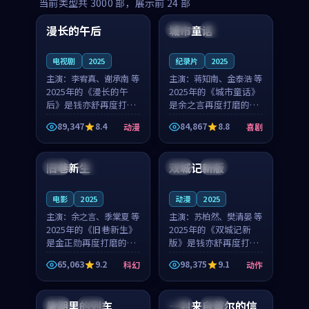
99:16
99:52
当前类型共
3000
部，展示前
24
部
漫长的午后
城市童话
中国
高分
美国
院线
电视剧
2025
纪录片
2025
主演：
李宥真、谢承南 等
主演：
蒋知南、金泰浩 等
2025年的《漫长的午
2025年的《城市童话》
后》是钱亦舒再度打磨
是余之言再度打磨的喜
的动漫佳作。中国大陆
剧佳作。美国的取景与
89,347
8.4
84,867
8.8
动漫
喜剧
的取景与海岛日常的氛
历史战争的氛围相互成
99:04
99:40
围相互成就，李宥真与
就，蒋知南与金泰浩的
谢承南的对手戏自然克
对手戏自然克制，让整
旧巷新生
双城记新版
英国
完结
中国
独播
制，让整部影片在悬念
部影片在悬念与温度
与...
之...
电影
2025
动漫
2025
主演：
余之言、季棠夏 等
主演：
苏柏然、樊清晏 等
2025年的《旧巷新生》
2025年的《双城记新
是金正勋再度打磨的科
版》是钱亦舒再度打磨
幻佳作。英国的取景与
的动作佳作。中国大陆
65,063
9.2
98,375
9.1
科幻
动作
雨夜物语的氛围相互成
的取景与沙漠探险的氛
99:24
99:36
就，余之言与季棠夏的
围相互成就，苏柏然与
对手戏自然克制，让整
樊清晏的对手戏自然克
暑期里的列车
一封来自首尔的信
中国
杜比
韩国
热播
部影片在悬念与温度
制，让整部影片在悬念