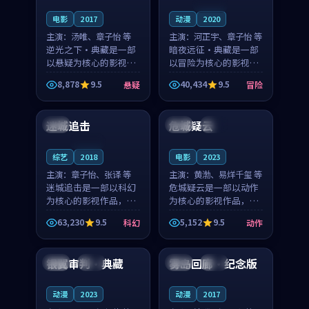
连载中
电影
2017
动漫
2020
主演：
汤唯、章子怡 等
主演：
河正宇、章子怡 等
逆光之下·典藏是一部
暗夜远征·典藏是一部
以悬疑为核心的影视作
以冒险为核心的影视作
品，围绕危机、反转与
品，围绕危机、反转与
8,878
9.5
40,434
9.5
悬疑
冒险
人物成长展开，整体节
人物成长展开，整体节
99:41
99:42
奏紧凑，值得推荐观
奏紧凑，值得推荐观
看。
看。
迷城追击
危城疑云
中国
日本
热播
连载中
综艺
2018
电影
2023
主演：
章子怡、张译 等
主演：
黄渤、易烊千玺 等
迷城追击是一部以科幻
危城疑云是一部以动作
为核心的影视作品，围
为核心的影视作品，围
绕危机、反转与人物成
绕危机、反转与人物成
63,230
9.5
5,152
9.5
科幻
动作
长展开，整体节奏紧
长展开，整体节奏紧
99:59
99:02
凑，值得推荐观看。
凑，值得推荐观看。
银翼审判·典藏
雾岛回廊·纪念版
日本
完结
中国
热播
动漫
2023
动漫
2017