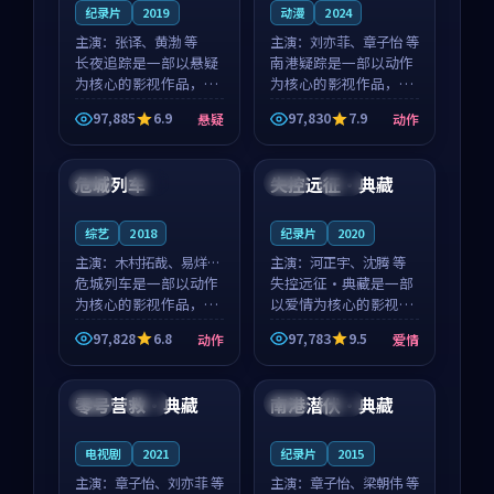
纪录片
2019
动漫
2024
主演：
张译、黄渤 等
主演：
刘亦菲、章子怡 等
长夜追踪是一部以悬疑
南港疑踪是一部以动作
为核心的影视作品，围
为核心的影视作品，围
绕危机、反转与人物成
绕危机、反转与人物成
97,885
6.9
97,830
7.9
悬疑
动作
长展开，整体节奏紧
长展开，整体节奏紧
90:44
99:29
凑，值得推荐观看。
凑，值得推荐观看。
危城列车
失控远征·典藏
韩国
院线
中国
杜比
综艺
2018
纪录片
2020
主演：
木村拓哉、易烊千
主演：
河正宇、沈腾 等
玺 等
危城列车是一部以动作
失控远征·典藏是一部
为核心的影视作品，围
以爱情为核心的影视作
绕危机、反转与人物成
品，围绕危机、反转与
97,828
6.8
97,783
9.5
动作
爱情
长展开，整体节奏紧
人物成长展开，整体节
99:18
99:53
凑，值得推荐观看。
奏紧凑，值得推荐观
看。
零号营救·典藏
南港潜伏·典藏
法国
热播
法国
杜比
电视剧
2021
纪录片
2015
主演：
章子怡、刘亦菲 等
主演：
章子怡、梁朝伟 等