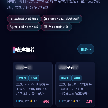
即看，每日同步更新热播片单与新片速递，全库支持最
新 / 最热 / 评分多维筛选。
📱 手机端流畅播放
🎬 1080P / 4K 高清画质
🚀 免下载即点即看
🆕 每日同步更新
精选推荐
更多
99:07
99:21
风起平江
风信子开了
美国
完结
法国
4K
纪录片
2020
电视剧
2018
主演：
林星桥、时晴方 等
主演：
颜以南、余可遇 等
把镜头拉到美国的《风
《风信子开了》讲述了
起平江》，是一部以时
一段发生在法国的春日
光记忆为底色的悬疑作
漫步故事。颜以南饰演
97,126
9.5
78,850
9.5
悬疑
爱情
品。林星桥和时晴方贡
的主角与余可遇的角色
99:53
99:12
献了2020年颇受关注的
因一场意外卷入更深的