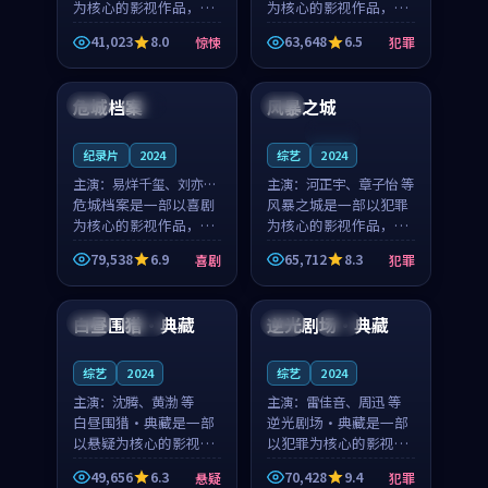
为核心的影视作品，围
为核心的影视作品，围
绕危机、反转与人物成
绕危机、反转与人物成
41,023
8.0
63,648
6.5
惊悚
犯罪
长展开，整体节奏紧
长展开，整体节奏紧
99:50
96:44
凑，值得推荐观看。
凑，值得推荐观看。
危城档案
风暴之城
日本
院线
泰国
连载中
纪录片
2024
综艺
2024
主演：
易烊千玺、刘亦菲
主演：
河正宇、章子怡 等
等
危城档案是一部以喜剧
风暴之城是一部以犯罪
为核心的影视作品，围
为核心的影视作品，围
绕危机、反转与人物成
绕危机、反转与人物成
79,538
6.9
65,712
8.3
喜剧
犯罪
长展开，整体节奏紧
长展开，整体节奏紧
99:55
89:46
凑，值得推荐观看。
凑，值得推荐观看。
白昼围猎·典藏
逆光剧场·典藏
泰国
热播
英国
高分
综艺
2024
综艺
2024
主演：
沈腾、黄渤 等
主演：
雷佳音、周迅 等
白昼围猎·典藏是一部
逆光剧场·典藏是一部
以悬疑为核心的影视作
以犯罪为核心的影视作
品，围绕危机、反转与
品，围绕危机、反转与
49,656
6.3
70,428
9.4
悬疑
犯罪
人物成长展开，整体节
人物成长展开，整体节