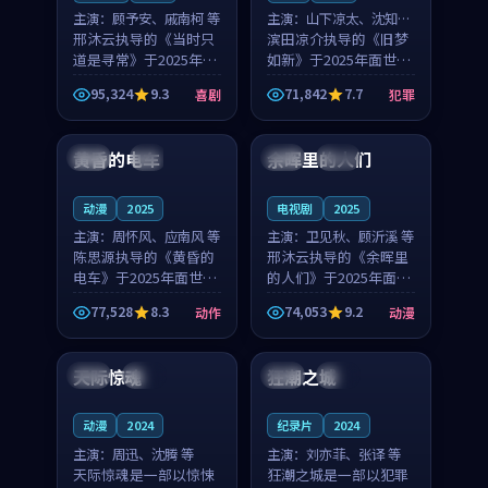
主演：
顾予安、戚南柯 等
主演：
山下凉太、沈知韵
邢沐云执导的《当时只
等
滨田凉介执导的《旧梦
道是寻常》于2025年面
如新》于2025年面世，
世，泰国的城市气质与
中国台湾的城市气质与
95,324
9.3
71,842
7.7
喜剧
犯罪
母女情深的人物心境共
异国相遇的人物心境共
99:20
99:56
同构筑了影片基调。顾
同构筑了影片基调。山
予安、戚南柯用细腻的
下凉太、沈知韵用细腻
黄昏的电车
余晖里的人们
日本
4K
泰国
完结
表演撑起整部喜剧电
的表演撑起整部犯罪
影...
电...
动漫
2025
电视剧
2025
主演：
周怀风、应南风 等
主演：
卫见秋、顾沂溪 等
陈思源执导的《黄昏的
邢沐云执导的《余晖里
电车》于2025年面世，
的人们》于2025年面
日本的城市气质与渔村
世，泰国的城市气质与
77,528
8.3
74,053
9.2
动作
动漫
故事的人物心境共同构
小镇生活的人物心境共
99:57
93:17
筑了影片基调。周怀
同构筑了影片基调。卫
风、应南风用细腻的表
见秋、顾沂溪用细腻的
天际惊魂
狂潮之城
英国
院线
中国
热播
演撑起整部动作电影，
表演撑起整部动漫电
剧...
影，...
动漫
2024
纪录片
2024
主演：
周迅、沈腾 等
主演：
刘亦菲、张译 等
天际惊魂是一部以惊悚
狂潮之城是一部以犯罪