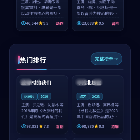
主演：
周迅、梁朝伟 等
主演：
沈腾、河正宇 等
银翼审判·典藏是一部
雾岛回廊·纪念版是一
以动作为核心的影视作
部以冒险为核心的影视
品，围绕危机、反转与
作品，围绕危机、反转
46,544
9.5
23,683
9.5
动作
冒险
人物成长展开，整体节
与人物成长展开，整体
奏紧凑，值得推荐观
节奏紧凑，值得推荐观
看。
看。
热门排行
完整榜单
99:22
99:18
致那时的我们
寻找北极星
中国
4K
中国
4K
纪录片
2019
综艺
2023
主演：
罗见微、沈意林 等
主演：
谢以诺、高若初 等
2019年的《致那时的我
《寻找北极星》是2023
们》是高桥纯再度打磨
年中国香港出品的犯罪
的喜剧佳作。中国大陆
新作，主创团队希望用
98,831
7.8
98,780
9.3
喜剧
犯罪
的取景与都市寓言的氛
公路冒险的故事让观众
99:44
99:40
围相互成就，罗见微与
停下来想一想。谢以诺