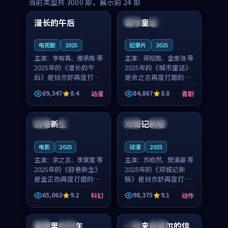
99:16
99:52
当前类型共
3000
部，展示前
24
部
漫长的午后
城市童话
中国
高分
美国
院线
电视剧
2025
纪录片
2025
主演：
李宥真、谢承南 等
主演：
蒋知南、金泰浩 等
2025年的《漫长的午
2025年的《城市童话》
后》是钱亦舒再度打磨
是余之言再度打磨的喜
的动漫佳作。中国大陆
剧佳作。美国的取景与
89,347
8.4
84,867
8.8
动漫
喜剧
的取景与海岛日常的氛
历史战争的氛围相互成
99:04
99:40
围相互成就，李宥真与
就，蒋知南与金泰浩的
谢承南的对手戏自然克
对手戏自然克制，让整
旧巷新生
双城记新版
英国
完结
中国
独播
制，让整部影片在悬念
部影片在悬念与温度
与...
之...
电影
2025
动漫
2025
主演：
余之言、季棠夏 等
主演：
苏柏然、樊清晏 等
2025年的《旧巷新生》
2025年的《双城记新
是金正勋再度打磨的科
版》是钱亦舒再度打磨
幻佳作。英国的取景与
的动作佳作。中国大陆
65,063
9.2
98,375
9.1
科幻
动作
雨夜物语的氛围相互成
的取景与沙漠探险的氛
99:24
99:36
就，余之言与季棠夏的
围相互成就，苏柏然与
对手戏自然克制，让整
樊清晏的对手戏自然克
暑期里的列车
一封来自首尔的信
中国
杜比
韩国
热播
部影片在悬念与温度
制，让整部影片在悬念