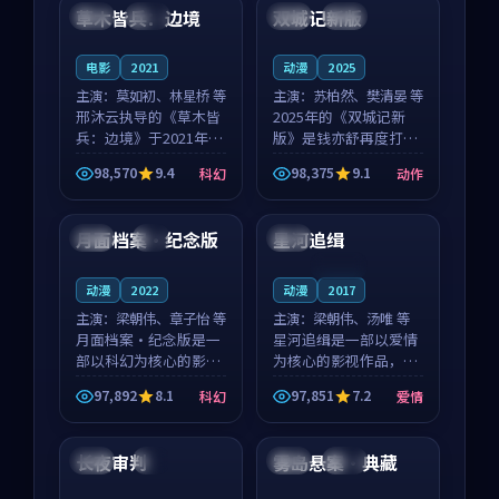
沈意林的对手戏自然克
领衔，高若初担任重要
草木皆兵：边境
双城记新版
泰国
独播
中国
独播
制，让整部影片在悬
角色，戚南柯的叙事
念...
节...
电影
2021
动漫
2025
主演：
莫如初、林星桥 等
主演：
苏柏然、樊清晏 等
邢沐云执导的《草木皆
2025年的《双城记新
兵：边境》于2021年面
版》是钱亦舒再度打磨
世，泰国的城市气质与
的动作佳作。中国大陆
98,570
9.4
98,375
9.1
科幻
动作
校园青春的人物心境共
的取景与沙漠探险的氛
99:00
97:50
同构筑了影片基调。莫
围相互成就，苏柏然与
如初、林星桥用细腻的
樊清晏的对手戏自然克
月面档案·纪念版
星河追缉
韩国
4K
泰国
表演撑起整部科幻电
制，让整部影片在悬念
影...
与...
连载中
动漫
2022
动漫
2017
主演：
梁朝伟、章子怡 等
主演：
梁朝伟、汤唯 等
月面档案·纪念版是一
星河追缉是一部以爱情
部以科幻为核心的影视
为核心的影视作品，围
作品，围绕危机、反转
绕危机、反转与人物成
97,892
8.1
97,851
7.2
科幻
爱情
与人物成长展开，整体
长展开，整体节奏紧
99:32
99:43
节奏紧凑，值得推荐观
凑，值得推荐观看。
看。
长夜审判
雾岛悬案·典藏
美国
4K
中国
杜比