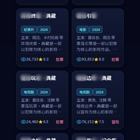
99:24
99:17
凑，值得推荐观看。
奏紧凑，值得推荐观
看。
异境终章·典藏
雾岛引擎
中国
高分
法国
独播
纪录片
2024
电影
2024
主演：
周迅、木村拓哉 等
主演：
雷佳音、周迅 等
异境终章·典藏是一部
雾岛引擎是一部以犯罪
以犯罪为核心的影视作
为核心的影视作品，围
品，围绕危机、反转与
绕危机、反转与人物成
26,733
8.3
93,853
8.0
犯罪
犯罪
人物成长展开，整体节
长展开，整体节奏紧
99:29
99:20
奏紧凑，值得推荐观
凑，值得推荐观看。
看。
雾岛玩家·典藏
暗夜边界·典藏
中国
高分
法国
独播
电视剧
2024
电视剧
2024
主演：
雷佳音、沈腾 等
主演：
黄渤、沈腾 等
雾岛玩家·典藏是一部
暗夜边界·典藏是一部
以犯罪为核心的影视作
以冒险为核心的影视作
品，围绕危机、反转与
品，围绕危机、反转与
24,460
6.5
76,152
7.5
犯罪
冒险
人物成长展开，整体节
人物成长展开，整体节
99:17
99:07
奏紧凑，值得推荐观
奏紧凑，值得推荐观
看。
看。
泰国
4K
韩国
高分