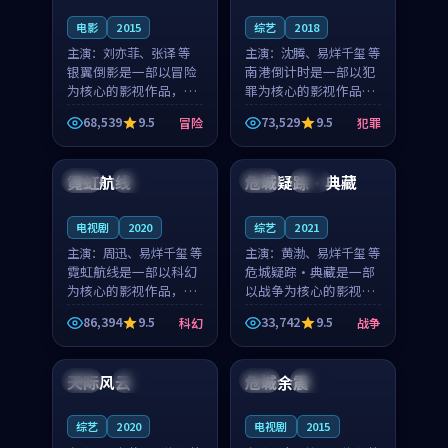
电影
2015
综艺
2018
主演：
刘亦菲、张译 等
主演：
沈腾、易烊千玺 等
银翼倒影是一部以冒险
南港倒计时是一部以犯
为核心的影视作品，围
罪为核心的影视作品，
绕危机、反转与人物成
围绕危机、反转与人物
68,539
9.5
73,529
9.5
冒险
犯罪
长展开，整体节奏紧
成长展开，整体节奏紧
99:50
99:58
凑，值得推荐观看。
凑，值得推荐观看。
霓虹航线
危城疑踪·典藏
中国
院线
中国
院线
电视剧
2020
综艺
2021
主演：
周迅、易烊千玺 等
主演：
黄渤、易烊千玺 等
霓虹航线是一部以科幻
危城疑踪·典藏是一部
为核心的影视作品，围
以战争为核心的影视作
绕危机、反转与人物成
品，围绕危机、反转与
86,394
9.5
33,742
9.5
科幻
战争
长展开，整体节奏紧
人物成长展开，整体节
99:45
99:33
凑，值得推荐观看。
奏紧凑，值得推荐观
看。
天际风云
危城余震
韩国
杜比
中国
独播
综艺
2020
电视剧
2015