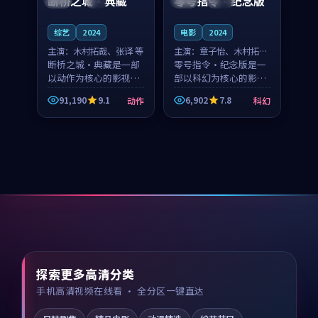
断桥之城·典藏
零号指令·纪念版
综艺
2024
电影
2024
主演：
木村拓哉、张译 等
主演：
章子怡、木村拓哉
断桥之城·典藏是一部
等
零号指令·纪念版是一
以动作为核心的影视作
部以科幻为核心的影视
品，围绕危机、反转与
作品，围绕危机、反转
91,190
9.1
6,902
7.8
动作
科幻
人物成长展开，整体节
与人物成长展开，整体
奏紧凑，值得推荐观
节奏紧凑，值得推荐观
看。
看。
探索更多高清分类
手机高清视频在线看 · 全分区一键直达