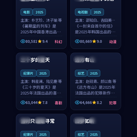
之...
与...
电影
2025
电视剧
2025
主演：
朴艺珍、沐子瑜 等
主演：
邵知白、吉田美琴
《暑期里的列车》是
等
《一封来自首尔的信》
2025年中国香港出品的
是2025年韩国出品的动
科幻新作，主创团队希
漫新作，主创团队希望
80,581
9.4
80,669
9.0
科幻
动漫
望用城市夜归人的故事
用高考往事的故事让观
99:12
99:48
让观众停下来想一想。
众停下来想一想。邵知
朴艺珍领衔，沐子瑜担
白领衔，吉田美琴担任
三十岁的夏天
远方有山
法国
4K
法国
独播
任重要角色，郑书延的
重要角色，谢承南的
叙...
叙...
纪录片
2025
综艺
2025
主演：
韩星澜、陆见鹿 等
主演：
赵砚青、颜以南 等
《三十岁的夏天》是
《远方有山》是2025年
2025年法国出品的喜剧
法国出品的犯罪新作，
新作，主创团队希望用
主创团队希望用高校追
63,044
7.8
64,666
8.2
喜剧
犯罪
深夜电台的故事让观众
梦的故事让观众停下来
99:32
99:08
停下来想一想。韩星澜
想一想。赵砚青领衔，
领衔，陆见鹿担任重要
颜以南担任重要角色，
当时只道是寻常
旧梦如新
泰国
杜比
中国
高分
角色，山田纯一的叙事
山田纯一的叙事节奏
节...
一...
纪录片
2025
综艺
2025