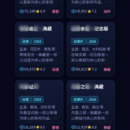
以喜剧为核心的影视作
为核心的影视作品，围
品，围绕危机、反转与
绕危机、反转与人物成
75,249
6.9
18,851
7.1
喜剧
动作
人物成长展开，整体节
长展开，整体节奏紧
99:00
93:46
奏紧凑，值得推荐观
凑，值得推荐观看。
看。
寒锋追击·典藏
迷城余震·纪念版
美国
完结
中国
热播
动漫
2024
纪录片
2024
主演：
河正宇、黄渤 等
主演：
周迅、木村拓哉 等
寒锋追击·典藏是一部
迷城余震·纪念版是一
以动漫为核心的影视作
部以悬疑为核心的影视
品，围绕危机、反转与
作品，围绕危机、反转
50,873
8.2
90,812
7.2
动漫
悬疑
人物成长展开，整体节
与人物成长展开，整体
99:16
99:26
奏紧凑，值得推荐观
节奏紧凑，值得推荐观
看。
看。
风暴证词
月面之城·典藏
韩国
完结
泰国
高分
动漫
2024
纪录片
2024
主演：
黄渤、刘亦菲 等
主演：
黄渤、周迅 等
风暴证词是一部以爱情
月面之城·典藏是一部
为核心的影视作品，围
以悬疑为核心的影视作
绕危机、反转与人物成
品，围绕危机、反转与
16,259
6.5
12,929
6.8
爱情
悬疑
长展开，整体节奏紧
人物成长展开，整体节