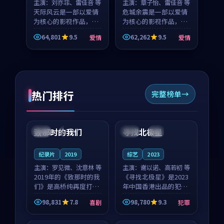
主演：
刘亦菲、雷佳音 等
主演：
章子怡、雷佳音 等
天际风云是一部以爱情
危城余震是一部以爱情
为核心的影视作品，围
为核心的影视作品，围
绕危机、反转与人物成
绕危机、反转与人物成
64,801
9.5
62,262
9.5
爱情
爱情
长展开，整体节奏紧
长展开，整体节奏紧
凑，值得推荐观看。
凑，值得推荐观看。
热门排行
完整榜单
99:22
99:18
致那时的我们
寻找北极星
中国
4K
中国
4K
纪录片
2019
综艺
2023
主演：
罗见微、沈意林 等
主演：
谢以诺、高若初 等
2019年的《致那时的我
《寻找北极星》是2023
们》是高桥纯再度打磨
年中国香港出品的犯罪
的喜剧佳作。中国大陆
新作，主创团队希望用
98,831
7.8
98,780
9.3
喜剧
犯罪
的取景与都市寓言的氛
公路冒险的故事让观众
99:44
99:40
围相互成就，罗见微与
停下来想一想。谢以诺