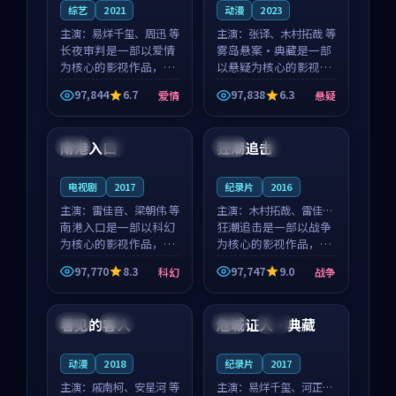
综艺
2021
动漫
2023
主演：
易烊千玺、周迅 等
主演：
张译、木村拓哉 等
长夜审判是一部以爱情
雾岛悬案·典藏是一部
为核心的影视作品，围
以悬疑为核心的影视作
绕危机、反转与人物成
品，围绕危机、反转与
97,844
6.7
97,838
6.3
爱情
悬疑
长展开，整体节奏紧
人物成长展开，整体节
99:21
99:40
凑，值得推荐观看。
奏紧凑，值得推荐观
看。
南港入口
狂潮追击
中国
院线
中国
4K
电视剧
2017
纪录片
2016
主演：
雷佳音、梁朝伟 等
主演：
木村拓哉、雷佳音
南港入口是一部以科幻
等
狂潮追击是一部以战争
为核心的影视作品，围
为核心的影视作品，围
绕危机、反转与人物成
绕危机、反转与人物成
97,770
8.3
97,747
9.0
科幻
战争
长展开，整体节奏紧
长展开，整体节奏紧
99:05
99:02
凑，值得推荐观看。
凑，值得推荐观看。
看见的客人
危城证人·典藏
泰国
完结
美国
独播
动漫
2018
纪录片
2017
主演：
戚南柯、安星河 等
主演：
易烊千玺、河正宇