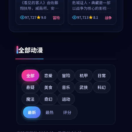
《看见的客人》由佐藤
等
危城证人·典藏是一部
翔执导，戚南柯、安星
以战争为核心的影视作
河领衔主演，是一部
品，围绕危机、反转与
97,727
9.0
97,713
8.1
冒险
战争
2018年上映的泰国冒险
人物成长展开，整体节
动漫。影片以海岸抒情
奏紧凑，值得推荐观
为切入，呈现一段从初
看。
遇到告别都浸着真实情
绪...
全部动漫
全部
恋爱
冒险
机甲
日常
悬疑
美食
音乐
武侠
科幻
魔法
奇幻
运动
最新
最热
评分