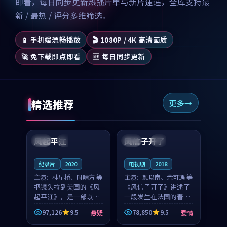
即看，每日同步更新热播片单与新片速递，全库支持最
新 / 最热 / 评分多维筛选。
📱 手机端流畅播放
🎬 1080P / 4K 高清画质
🚀 免下载即点即看
🆕 每日同步更新
精选推荐
更多
99:07
99:21
风起平江
风信子开了
美国
完结
法国
4K
纪录片
2020
电视剧
2018
主演：
林星桥、时晴方 等
主演：
颜以南、余可遇 等
把镜头拉到美国的《风
《风信子开了》讲述了
起平江》，是一部以时
一段发生在法国的春日
光记忆为底色的悬疑作
漫步故事。颜以南饰演
97,126
9.5
78,850
9.5
悬疑
爱情
品。林星桥和时晴方贡
的主角与余可遇的角色
99:53
99:18
献了2020年颇受关注的
因一场意外卷入更深的