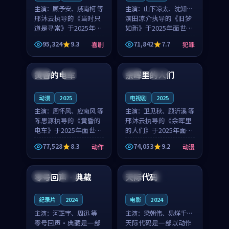
主演：
顾予安、戚南柯 等
主演：
山下凉太、沈知韵
邢沐云执导的《当时只
等
滨田凉介执导的《旧梦
道是寻常》于2025年面
如新》于2025年面世，
世，泰国的城市气质与
中国台湾的城市气质与
95,324
9.3
71,842
7.7
喜剧
犯罪
母女情深的人物心境共
异国相遇的人物心境共
99:20
99:56
同构筑了影片基调。顾
同构筑了影片基调。山
予安、戚南柯用细腻的
下凉太、沈知韵用细腻
黄昏的电车
余晖里的人们
日本
4K
泰国
完结
表演撑起整部喜剧电
的表演撑起整部犯罪
影...
电...
动漫
2025
电视剧
2025
主演：
周怀风、应南风 等
主演：
卫见秋、顾沂溪 等
陈思源执导的《黄昏的
邢沐云执导的《余晖里
电车》于2025年面世，
的人们》于2025年面
日本的城市气质与渔村
世，泰国的城市气质与
77,528
8.3
74,053
9.2
动作
动漫
故事的人物心境共同构
小镇生活的人物心境共
99:32
99:18
筑了影片基调。周怀
同构筑了影片基调。卫
风、应南风用细腻的表
见秋、顾沂溪用细腻的
零号回声·典藏
天际代码
日本
完结
中国
4K
演撑起整部动作电影，
表演撑起整部动漫电
剧...
影，...
纪录片
2024
电影
2024
主演：
河正宇、周迅 等
主演：
梁朝伟、易烊千玺
零号回声·典藏是一部
等
天际代码是一部以动作