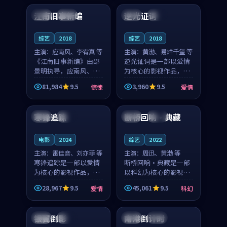
合作演出，影片在情感
纠葛，爱情元素贯穿始
江南旧事新编
逆光证词
日本
院线
英国
独播
层次与现实质感之间
终，节奏稳健而富有张
游...
力，...
综艺
2018
综艺
2018
主演：
应南风、李宥真 等
主演：
黄渤、易烊千玺 等
《江南旧事新编》由邵
逆光证词是一部以爱情
景明执导，应南风、李
为核心的影视作品，围
宥真领衔主演，是一部
绕危机、反转与人物成
81,984
9.5
3,960
9.5
惊悚
爱情
2018年上映的日本惊悚
长展开，整体节奏紧
99:59
99:32
综艺。影片以邻里温情
凑，值得推荐观看。
为切入，呈现一段从初
寒锋追踪
断桥回响·典藏
法国
热播
法国
热播
遇到告别都浸着真实
情...
电影
2024
综艺
2022
主演：
雷佳音、刘亦菲 等
主演：
周迅、黄渤 等
寒锋追踪是一部以爱情
断桥回响·典藏是一部
为核心的影视作品，围
以科幻为核心的影视作
绕危机、反转与人物成
品，围绕危机、反转与
28,967
9.5
45,061
9.5
爱情
科幻
长展开，整体节奏紧
人物成长展开，整体节
99:29
99:03
凑，值得推荐观看。
奏紧凑，值得推荐观
看。
银翼倒影
南港倒计时
泰国
院线
美国
高分