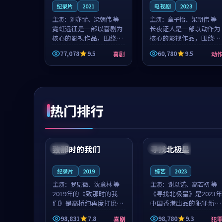
纪录片
2021
电视剧
2023
主演：
刘亦菲、梁朝伟 等
主演：
章子怡、梁朝伟 等
霓虹远征是一部以喜剧为
长夜证人是一部以动作为
核心的影视作品，围绕危
核心的影视作品，围绕危
机、反转与人物成长展
机、反转与人物成长展
77,078
9.5
60,780
9.5
喜剧
动
开，整体节奏紧凑，值得
开，整体节奏紧凑，值得
推荐观看。
推荐观看。
热门排行
99:22
99:18
致那时的我们
寻找北极星
中国
4K
中国
4K
纪录片
2019
综艺
2023
主演：
罗见微、沈意林 等
主演：
谢以诺、高若初 等
2019年的《致那时的我
《寻找北极星》是2023年
们》是高桥纯再度打磨的
中国香港出品的犯罪新
喜剧佳作。中国大陆的取
作，主创团队希望用公路
98,831
7.8
98,780
9.3
喜剧
犯
景与都市寓言的氛围相互
冒险的故事让观众停下来