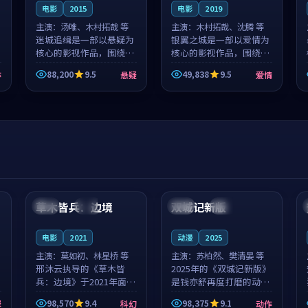
电影
2015
电影
2019
主演：
汤唯、木村拓哉 等
主演：
木村拓哉、沈腾 等
迷城追缉是一部以悬疑为
银翼之城是一部以爱情为
核心的影视作品，围绕危
核心的影视作品，围绕危
机、反转与人物成长展
机、反转与人物成长展
88,200
9.5
49,838
9.5
作
悬疑
爱情
开，整体节奏紧凑，值得
开，整体节奏紧凑，值得
推荐观看。
推荐观看。
99:44
99:40
草木皆兵：边境
双城记新版
泰国
独播
中国
独播
电影
2021
动漫
2025
主演：
莫如初、林星桥 等
主演：
苏柏然、樊清晏 等
邢沐云执导的《草木皆
2025年的《双城记新版》
兵：边境》于2021年面
是钱亦舒再度打磨的动作
世，泰国的城市气质与校
佳作。中国大陆的取景与
98,570
9.4
98,375
9.1
罪
科幻
动作
园青春的人物心境共同构
沙漠探险的氛围相互成