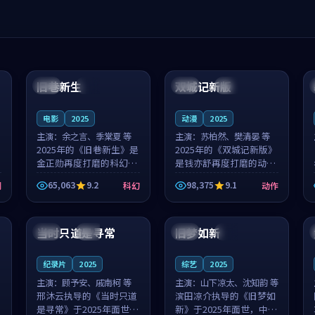
99:04
99:40
旧巷新生
双城记新版
英国
完结
中国
独播
电影
2025
动漫
2025
主演：
余之言、季棠夏 等
主演：
苏柏然、樊清晏 等
2025年的《旧巷新生》是
2025年的《双城记新版》
金正勋再度打磨的科幻佳
是钱亦舒再度打磨的动作
作。英国的取景与雨夜物
佳作。中国大陆的取景与
65,063
9.2
98,375
9.1
剧
科幻
动作
语的氛围相互成就，余之
沙漠探险的氛围相互成
言与季棠夏的对手戏自然
就，苏柏然与樊清晏的对
99:32
99:08
克制，让整部影片在悬念
手戏自然克制，让整部影
与温度之...
片在悬念与...
当时只道是寻常
旧梦如新
泰国
杜比
中国
高分
纪录片
2025
综艺
2025
主演：
顾予安、戚南柯 等
主演：
山下凉太、沈知韵 等
邢沐云执导的《当时只道
滨田凉介执导的《旧梦如
是寻常》于2025年面世，
新》于2025年面世，中国