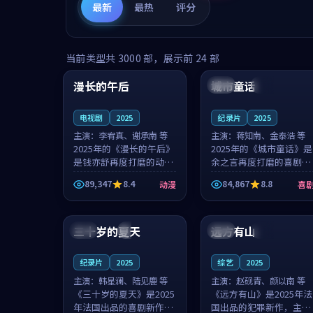
最新
最热
评分
99:16
99:52
当前类型共
3000
部，展示前
24
部
漫长的午后
城市童话
中国
高分
美国
院线
电视剧
2025
纪录片
2025
主演：
李宥真、谢承南 等
主演：
蒋知南、金泰浩 等
2025年的《漫长的午后》
2025年的《城市童话》是
是钱亦舒再度打磨的动漫
余之言再度打磨的喜剧佳
佳作。中国大陆的取景与
作。美国的取景与历史战
89,347
8.4
84,867
8.8
动漫
喜
海岛日常的氛围相互成
争的氛围相互成就，蒋知
就，李宥真与谢承南的对
南与金泰浩的对手戏自然
99:12
99:48
手戏自然克制，让整部影
克制，让整部影片在悬念
片在悬念与...
与温度之...
三十岁的夏天
远方有山
法国
4K
法国
独播
纪录片
2025
综艺
2025
主演：
韩星澜、陆见鹿 等
主演：
赵砚青、颜以南 等
《三十岁的夏天》是2025
《远方有山》是2025年法
年法国出品的喜剧新作，
国出品的犯罪新作，主创