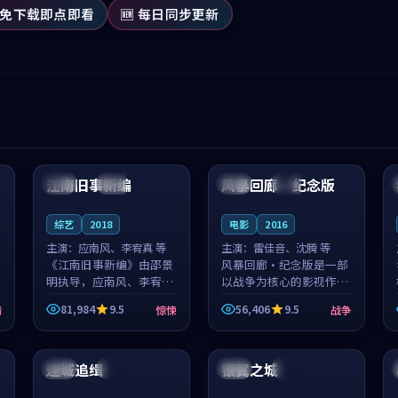
 免下载即点即看
🆕 每日同步更新
99:53
99:08
江南旧事新编
风暴回廊·纪念版
日本
院线
中国
高分
综艺
2018
电影
2016
主演：
应南风、李宥真 等
主演：
雷佳音、沈腾 等
《江南旧事新编》由邵景
风暴回廊·纪念版是一部
明执导，应南风、李宥真
以战争为核心的影视作
领衔主演，是一部2018年
品，围绕危机、反转与人
81,984
9.5
56,406
9.5
情
惊悚
战争
上映的日本惊悚综艺。影
物成长展开，整体节奏紧
片以邻里温情为切入，呈
凑，值得推荐观看。
99:41
99:09
现一段从初遇到告别都浸
着真实情...
迷城追缉
银翼之城
日本
杜比
日本
高分