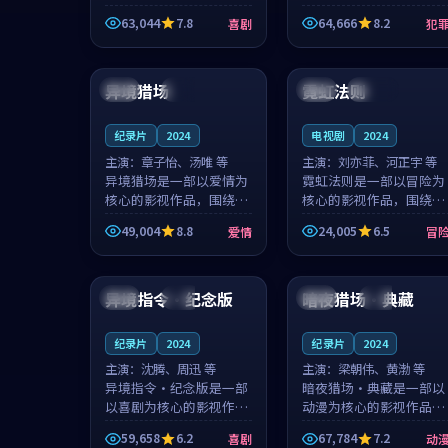
主创团队希望用深夜电台
团队希望用高校追梦的故
63,044
7.8
64,666
8.2
喜剧
犯
的故事让观众停下来想一
事让观众停下来想一想。
想。韩星澜领衔，陆见鹿
赵砚青领衔，颜以南担任
99:51
97:18
担任重要角色，山田纯一
重要角色，山田纯一的叙
的叙事节...
事节奏一...
异境猎场
霓虹法则
韩国
院线
中国
连载中
纪录片
2024
电视剧
2024
主演：
章子怡、汤唯 等
主演：
刘亦菲、河正宇 等
异境猎场是一部以爱情为
霓虹法则是一部以冒险为
核心的影视作品，围绕危
核心的影视作品，围绕危
机、反转与人物成长展
机、反转与人物成长展
49,004
8.8
24,005
6.5
爱情
冒
开，整体节奏紧凑，值得
开，整体节奏紧凑，值得
推荐观看。
推荐观看。
99:24
99:03
异境指令·纪念版
暗夜猎场·典藏
中国
热播
中国
完结
纪录片
2024
纪录片
2024
主演：
沈腾、周迅 等
主演：
梁朝伟、黄渤 等
异境指令·纪念版是一部
暗夜猎场·典藏是一部以
以喜剧为核心的影视作
动漫为核心的影视作品，
品，围绕危机、反转与人
围绕危机、反转与人物成
59,658
6.2
67,784
7.2
喜剧
动
物成长展开，整体节奏紧
长展开，整体节奏紧凑，