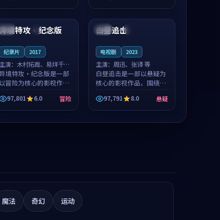
值得推荐观看。
凑，值得推荐观看。
99:00
99:17
异境特攻·纪念版
白昼追击
美国
4K
中国
杜比
纪录片
2017
电视剧
2023
主演：
木村拓哉、易烊千玺
主演：
周迅、张译 等
等
异境特攻·纪念版是一部
白昼追击是一部以悬疑为
以冒险为核心的影视作
核心的影视作品，围绕危
品，围绕危机、反转与人
机、反转与人物成长展
97,801
6.0
97,791
8.0
冒险
悬疑
物成长展开，整体节奏紧
开，整体节奏紧凑，值得
凑，值得推荐观看。
推荐观看。
魔法
奇幻
运动