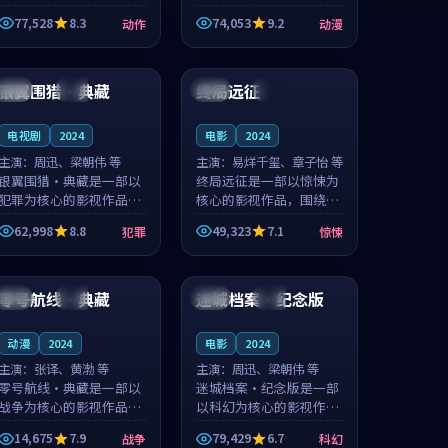
的城市气质与渔村故事的
国的城市气质与小镇生活
77,528
8.3
74,053
9.2
动作
动漫
人物心境共同构筑了影片
的人物心境共同构筑了影
基调。周怀风、应南风用
片基调。卫见秋、顾沂溪
99:19
99:12
细腻的表演撑起整部动作
用细腻的表演撑起整部动
电影，剧...
漫电影，...
银翼围猎·典藏
终局远征
法国
独播
法国
热播
电视剧
2024
电影
2024
主演：
周迅、梁朝伟 等
主演：
易烊千玺、章子怡 等
银翼围猎·典藏是一部以
终局远征是一部以惊悚为
犯罪为核心的影视作品，
核心的影视作品，围绕危
围绕危机、反转与人物成
机、反转与人物成长展
62,998
8.8
49,323
7.1
犯罪
惊悚
长展开，整体节奏紧凑，
开，整体节奏紧凑，值得
值得推荐观看。
推荐观看。
99:13
92:19
零号航线·典藏
迷城档案·纪念版
韩国
独播
法国
独播
动漫
2024
电影
2024
主演：
张译、黄渤 等
主演：
周迅、梁朝伟 等
零号航线·典藏是一部以
迷城档案·纪念版是一部
战争为核心的影视作品，
以科幻为核心的影视作
围绕危机、反转与人物成
品，围绕危机、反转与人
14,675
7.9
79,429
6.7
战争
科幻
长展开，整体节奏紧凑，
物成长展开，整体节奏紧