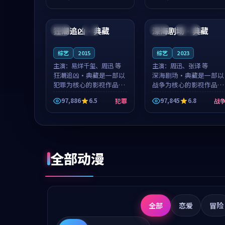
成就，罗见微与沈意林的
想一想。谢以诺领衔，高
99:50
99:39
对手戏自然克制，让整部
若初担任重要角色，戚南
影片在悬念...
柯的叙事节...
狂潮追凶·典藏
深海剧场·典藏
英国
杜比
中国
连载中
综艺
2015
综艺
2023
主演：
易烊千玺、周迅 等
主演：
周迅、张译 等
狂潮追凶·典藏是一部以
深海剧场·典藏是一部以
犯罪为核心的影视作品，
战争为核心的影视作品，
围绕危机、反转与人物成
围绕危机、反转与人物成
97,886
6.5
97,845
6.8
犯罪
战
长展开，整体节奏紧凑，
长展开，整体节奏紧凑，
值得推荐观看。
值得推荐观看。
全部动漫
全部
恋爱
冒险