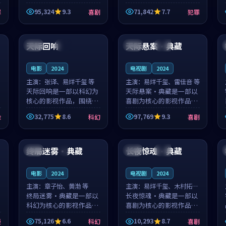
泰国的城市气质与母女情
台湾的城市气质与异国相
95,324
9.3
71,842
7.7
罪
喜剧
犯罪
深的人物心境共同构筑了
遇的人物心境共同构筑了
影片基调。顾予安、戚南
影片基调。山下凉太、沈
99:36
99:07
柯用细腻的表演撑起整部
知韵用细腻的表演撑起整
喜剧电影...
部犯罪电...
天际回响
天际悬案·典藏
日本
热播
泰国
高分
电影
2024
电视剧
2024
主演：
张译、易烊千玺 等
主演：
易烊千玺、雷佳音 等
天际回响是一部以科幻为
天际悬案·典藏是一部以
核心的影视作品，围绕危
喜剧为核心的影视作品，
机、反转与人物成长展
围绕危机、反转与人物成
32,775
8.6
97,769
9.3
险
科幻
喜剧
开，整体节奏紧凑，值得
长展开，整体节奏紧凑，
推荐观看。
值得推荐观看。
99:26
99:44
终局迷雾·典藏
长夜惊魂·典藏
英国
4K
日本
高分
电影
2024
电视剧
2024
主演：
章子怡、黄渤 等
主演：
易烊千玺、木村拓哉
终局迷雾·典藏是一部以
等
长夜惊魂·典藏是一部以
科幻为核心的影视作品，
喜剧为核心的影视作品，
围绕危机、反转与人物成
围绕危机、反转与人物成
75,126
6.6
10,293
8.7
漫
科幻
喜剧
长展开，整体节奏紧凑，
长展开，整体节奏紧凑，