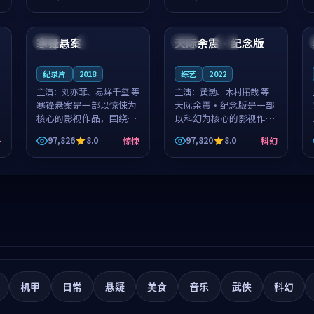
筑了影片基调。莫如初、
就，苏柏然与樊清晏的对
99:31
99:19
林星桥用细腻的表演撑起
手戏自然克制，让整部影
整部科幻电影...
片在悬念与...
寒锋悬案
天际余震·纪念版
日本
热播
中国
院线
纪录片
2018
综艺
2022
主演：
刘亦菲、易烊千玺 等
主演：
黄渤、木村拓哉 等
寒锋悬案是一部以惊悚为
天际余震·纪念版是一部
核心的影视作品，围绕危
以科幻为核心的影视作
机、反转与人物成长展
品，围绕危机、反转与人
97,826
8.0
97,820
8.0
争
惊悚
科幻
开，整体节奏紧凑，值得
物成长展开，整体节奏紧
推荐观看。
凑，值得推荐观看。
机甲
日常
悬疑
美食
音乐
武侠
科幻