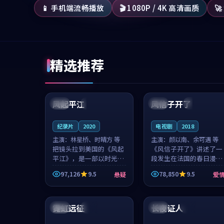
📱 手机端流畅播放
🎬 1080P / 4K 高清画质

精选推荐
99:07
99:21
风起平江
风信子开了
美国
完结
法国
4K
纪录片
2020
电视剧
2018
主演：
林星桥、时晴方 等
主演：
颜以南、余可遇 等
把镜头拉到美国的《风起
《风信子开了》讲述了一
平江》，是一部以时光记
段发生在法国的春日漫步
忆为底色的悬疑作品。林
故事。颜以南饰演的主角
97,126
9.5
78,850
9.5
悬疑
爱
星桥和时晴方贡献了2020
与余可遇的角色因一场意
年颇受关注的合作演出，
外卷入更深的纠葛，爱情
88:38
99:46
影片在情感层次与现实质
元素贯穿始终，节奏稳健
感之间游...
而富有张力，...
霓虹远征
长夜证人
中国
高分
中国
独播