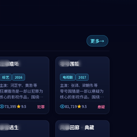
更多
99:14
92:25
狂潮猎场
零号围猎
泰国
完结
韩国
高分
综艺
2016
电视剧
2017
主演：
河正宇、黄渤 等
主演：
张译、梁朝伟 等
狂潮猎场是一部以犯罪为
零号围猎是一部以悬疑为
核心的影视作品，围绕危
核心的影视作品，围绕危
机、反转与人物成长展
机、反转与人物成长展
73,395
9.5
81,719
9.5
犯罪
悬疑
开，整体节奏紧凑，值得
开，整体节奏紧凑，值得
推荐观看。
推荐观看。
99:03
99:34
暴雪逃生
风暴回廊·典藏
英国
热播
泰国
4K