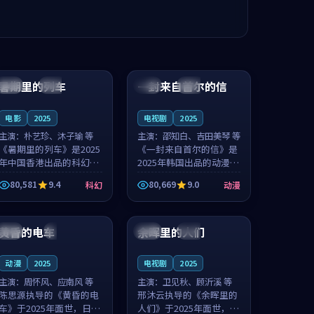
99:24
99:36
暑期里的列车
一封来自首尔的信
中国
杜比
韩国
热播
电影
2025
电视剧
2025
主演：
朴艺珍、沐子瑜 等
主演：
邵知白、吉田美琴 等
《暑期里的列车》是2025
《一封来自首尔的信》是
年中国香港出品的科幻新
2025年韩国出品的动漫新
作，主创团队希望用城市
作，主创团队希望用高考
80,581
9.4
80,669
9.0
科幻
动漫
夜归人的故事让观众停下
往事的故事让观众停下来
来想一想。朴艺珍领衔，
想一想。邵知白领衔，吉
99:20
99:56
沐子瑜担任重要角色，郑
田美琴担任重要角色，谢
书延的叙...
承南的叙...
黄昏的电车
余晖里的人们
日本
4K
泰国
完结
动漫
2025
电视剧
2025
主演：
周怀风、应南风 等
主演：
卫见秋、顾沂溪 等
陈思源执导的《黄昏的电
邢沐云执导的《余晖里的
车》于2025年面世，日本
人们》于2025年面世，泰