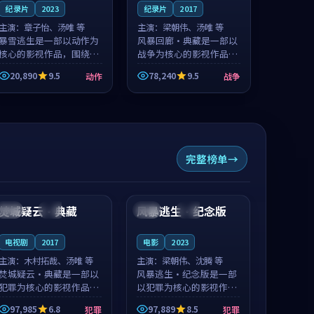
纪录片
2023
纪录片
2017
主演：
章子怡、汤唯 等
主演：
梁朝伟、汤唯 等
暴雪逃生是一部以动作为
风暴回廊·典藏是一部以
核心的影视作品，围绕危
战争为核心的影视作品，
机、反转与人物成长展
围绕危机、反转与人物成
20,890
9.5
78,240
9.5
动作
战争
开，整体节奏紧凑，值得
长展开，整体节奏紧凑，
推荐观看。
值得推荐观看。
完整榜单
99:38
99:30
焚城疑云·典藏
风暴逃生·纪念版
泰国
高分
泰国
高分
电视剧
2017
电影
2023
主演：
木村拓哉、汤唯 等
主演：
梁朝伟、沈腾 等
焚城疑云·典藏是一部以
风暴逃生·纪念版是一部
犯罪为核心的影视作品，
以犯罪为核心的影视作
围绕危机、反转与人物成
品，围绕危机、反转与人
97,985
6.8
97,889
8.5
犯罪
犯罪
长展开，整体节奏紧凑，
物成长展开，整体节奏紧