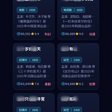
之...
与...
电影
2025
电视剧
2025
主演：
朴艺珍、沐子瑜 等
主演：
邵知白、吉田美琴
《暑期里的列车》是
等
《一封来自首尔的信》
2025年中国香港出品的
是2025年韩国出品的动
科幻新作，主创团队希
漫新作，主创团队希望
80,581
9.4
80,669
9.0
科幻
动漫
望用城市夜归人的故事
用高考往事的故事让观
99:12
99:48
让观众停下来想一想。
众停下来想一想。邵知
朴艺珍领衔，沐子瑜担
白领衔，吉田美琴担任
三十岁的夏天
远方有山
法国
4K
法国
独播
任重要角色，郑书延的
重要角色，谢承南的
叙...
叙...
纪录片
2025
综艺
2025
主演：
韩星澜、陆见鹿 等
主演：
赵砚青、颜以南 等
《三十岁的夏天》是
《远方有山》是2025年
2025年法国出品的喜剧
法国出品的犯罪新作，
新作，主创团队希望用
主创团队希望用高校追
63,044
7.8
64,666
8.2
喜剧
犯罪
深夜电台的故事让观众
梦的故事让观众停下来
99:32
99:08
停下来想一想。韩星澜
想一想。赵砚青领衔，
领衔，陆见鹿担任重要
颜以南担任重要角色，
当时只道是寻常
旧梦如新
泰国
杜比
中国
高分
角色，山田纯一的叙事
山田纯一的叙事节奏
节...
一...
纪录片
2025
综艺
2025