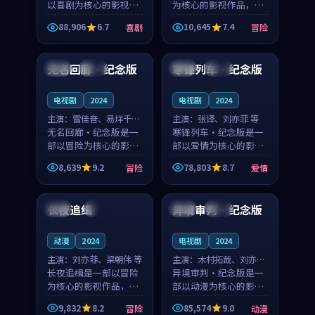
以喜剧为核心的影视作
为核心的影视作品，围
品，围绕危机、反转与
绕危机、反转与人物成
88,906
6.7
10,645
7.4
喜剧
冒险
人物成长展开，整体节
长展开，整体节奏紧
99:14
99:38
奏紧凑，值得推荐观
凑，值得推荐观看。
看。
无名回廊·纪念版
寒锋列车·纪念版
中国
独播
中国
独播
电视剧
2024
电视剧
2024
主演：
雷佳音、易烊千玺
主演：
张译、刘亦菲 等
等
无名回廊·纪念版是一
寒锋列车·纪念版是一
部以冒险为核心的影视
部以爱情为核心的影视
作品，围绕危机、反转
作品，围绕危机、反转
8,639
9.2
78,803
8.7
冒险
爱情
与人物成长展开，整体
与人物成长展开，整体
91:33
99:16
节奏紧凑，值得推荐观
节奏紧凑，值得推荐观
看。
看。
长夜追缉
异境审判·纪念版
泰国
4K
泰国
高分
动漫
2024
电视剧
2024
主演：
刘亦菲、梁朝伟 等
主演：
木村拓哉、刘亦菲
长夜追缉是一部以冒险
等
异境审判·纪念版是一
为核心的影视作品，围
部以动漫为核心的影视
绕危机、反转与人物成
作品，围绕危机、反转
9,832
8.2
85,574
9.0
冒险
动漫
长展开，整体节奏紧
与人物成长展开，整体