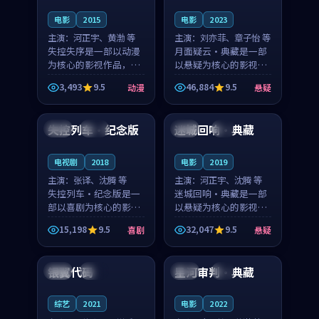
电影
2015
电影
2023
主演：
河正宇、黄渤 等
主演：
刘亦菲、章子怡 等
失控失序是一部以动漫
月面疑云·典藏是一部
为核心的影视作品，围
以悬疑为核心的影视作
绕危机、反转与人物成
品，围绕危机、反转与
3,493
9.5
46,884
9.5
动漫
悬疑
长展开，整体节奏紧
人物成长展开，整体节
99:26
99:52
凑，值得推荐观看。
奏紧凑，值得推荐观
看。
失控列车·纪念版
迷城回响·典藏
中国
高分
韩国
4K
电视剧
2018
电影
2019
主演：
张译、沈腾 等
主演：
河正宇、沈腾 等
失控列车·纪念版是一
迷城回响·典藏是一部
部以喜剧为核心的影视
以悬疑为核心的影视作
作品，围绕危机、反转
品，围绕危机、反转与
15,198
9.5
32,047
9.5
喜剧
悬疑
与人物成长展开，整体
人物成长展开，整体节
99:54
99:44
节奏紧凑，值得推荐观
奏紧凑，值得推荐观
看。
看。
银翼代码
星河审判·典藏
中国
高分
法国
4K
综艺
2021
电影
2022