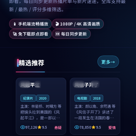
即看，每日同步更新热播片单与新片速递，全库支持最
新 / 最热 / 评分多维筛选。
📱 手机端流畅播放
🎬 1080P / 4K 高清画质
🚀 免下载即点即看
🆕 每日同步更新
精选推荐
更多
99:07
99:21
风起平江
风信子开了
美国
完结
法国
4K
纪录片
2020
电视剧
2018
主演：
林星桥、时晴方 等
主演：
颜以南、余可遇 等
把镜头拉到美国的《风
《风信子开了》讲述了
起平江》，是一部以时
一段发生在法国的春日
光记忆为底色的悬疑作
漫步故事。颜以南饰演
97,126
9.5
78,850
9.5
悬疑
爱情
品。林星桥和时晴方贡
的主角与余可遇的角色
99:53
88:49
献了2020年颇受关注的
因一场意外卷入更深的