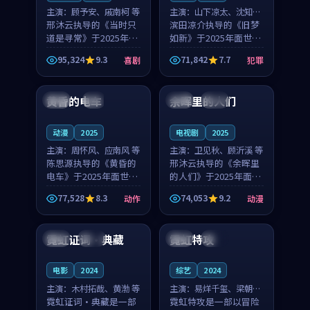
主演：
顾予安、戚南柯 等
主演：
山下凉太、沈知韵
邢沐云执导的《当时只
等
滨田凉介执导的《旧梦
道是寻常》于2025年面
如新》于2025年面世，
世，泰国的城市气质与
中国台湾的城市气质与
95,324
9.3
71,842
7.7
喜剧
犯罪
母女情深的人物心境共
异国相遇的人物心境共
99:20
99:56
同构筑了影片基调。顾
同构筑了影片基调。山
予安、戚南柯用细腻的
下凉太、沈知韵用细腻
黄昏的电车
余晖里的人们
日本
4K
泰国
完结
表演撑起整部喜剧电
的表演撑起整部犯罪
影...
电...
动漫
2025
电视剧
2025
主演：
周怀风、应南风 等
主演：
卫见秋、顾沂溪 等
陈思源执导的《黄昏的
邢沐云执导的《余晖里
电车》于2025年面世，
的人们》于2025年面
日本的城市气质与渔村
世，泰国的城市气质与
77,528
8.3
74,053
9.2
动作
动漫
故事的人物心境共同构
小镇生活的人物心境共
99:51
99:16
筑了影片基调。周怀
同构筑了影片基调。卫
风、应南风用细腻的表
见秋、顾沂溪用细腻的
霓虹证词·典藏
霓虹特攻
中国
高分
英国
热播
演撑起整部动作电影，
表演撑起整部动漫电
剧...
影，...
电影
2024
综艺
2024
主演：
木村拓哉、黄渤 等
主演：
易烊千玺、梁朝伟
霓虹证词·典藏是一部
等
霓虹特攻是一部以冒险