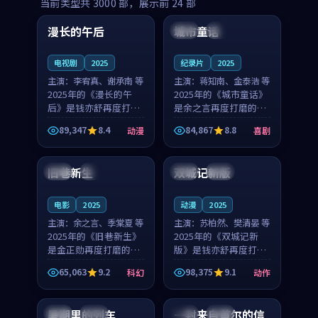
99:16
99:52
当前类型共
3000
部，展示前
24
部
漫长的午后
城市童话
中国
高分
美国
院线
电视剧
2025
纪录片
2025
主演：
李宥真、谢承南 等
主演：
蒋知南、金泰浩 等
2025年的《漫长的午
2025年的《城市童话》
后》是钱亦舒再度打磨
是余之言再度打磨的喜
的动漫佳作。中国大陆
剧佳作。美国的取景与
89,347
8.4
84,867
8.8
动漫
喜剧
的取景与海岛日常的氛
历史战争的氛围相互成
99:04
99:40
围相互成就，李宥真与
就，蒋知南与金泰浩的
谢承南的对手戏自然克
对手戏自然克制，让整
旧巷新生
双城记新版
英国
完结
中国
独播
制，让整部影片在悬念
部影片在悬念与温度
与...
之...
电影
2025
动漫
2025
主演：
余之言、季棠夏 等
主演：
苏柏然、樊清晏 等
2025年的《旧巷新生》
2025年的《双城记新
是金正勋再度打磨的科
版》是钱亦舒再度打磨
幻佳作。英国的取景与
的动作佳作。中国大陆
65,063
9.2
98,375
9.1
科幻
动作
雨夜物语的氛围相互成
的取景与沙漠探险的氛
99:24
99:36
就，余之言与季棠夏的
围相互成就，苏柏然与
对手戏自然克制，让整
樊清晏的对手戏自然克
暑期里的列车
一封来自首尔的信
中国
杜比
韩国
热播
部影片在悬念与温度
制，让整部影片在悬念