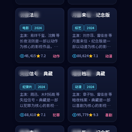
99:38
99:53
凑，值得推荐观看。
节奏紧凑，值得推荐观
看。
长夜法则
月面来信·纪念版
中国
完结
英国
完结
电影
2024
综艺
2024
主演：
易烊千玺、沈腾 等
主演：
刘亦菲、雷佳音 等
长夜法则是一部以动作
月面来信·纪念版是一
为核心的影视作品，围
部以动漫为核心的影视
绕危机、反转与人物成
作品，围绕危机、反转
45,415
7.2
80,624
7.1
动作
动漫
长展开，整体节奏紧
与人物成长展开，整体
99:53
97:30
凑，值得推荐观看。
节奏紧凑，值得推荐观
看。
失控信号·典藏
暗夜档案·典藏
英国
4K
日本
院线
纪录片
2024
动漫
2024
主演：
周迅、木村拓哉 等
主演：
章子怡、雷佳音 等
失控信号·典藏是一部
暗夜档案·典藏是一部
以犯罪为核心的影视作
以喜剧为核心的影视作
品，围绕危机、反转与
品，围绕危机、反转与
88,618
7.1
95,779
9.3
犯罪
喜剧
人物成长展开，整体节
人物成长展开，整体节
99:20
92:36
奏紧凑，值得推荐观
奏紧凑，值得推荐观
看。
看。
英国
高分
中国
热播