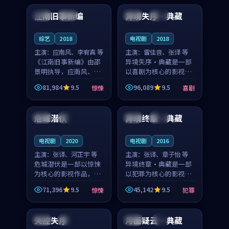
合作演出，影片在情感
纠葛，爱情元素贯穿始
江南旧事新编
异境失序·典藏
日本
院线
美国
院线
层次与现实质感之间
终，节奏稳健而富有张
游...
力，...
综艺
2018
电视剧
2018
主演：
应南风、李宥真 等
主演：
雷佳音、张译 等
《江南旧事新编》由邵
异境失序·典藏是一部
景明执导，应南风、李
以喜剧为核心的影视作
宥真领衔主演，是一部
品，围绕危机、反转与
81,984
9.5
96,089
9.5
惊悚
喜剧
2018年上映的日本惊悚
人物成长展开，整体节
99:02
99:06
综艺。影片以邻里温情
奏紧凑，值得推荐观
为切入，呈现一段从初
看。
危城潜伏
异境终章·典藏
中国
完结
中国
院线
遇到告别都浸着真实
情...
电视剧
2020
电视剧
2016
主演：
张译、河正宇 等
主演：
张译、章子怡 等
危城潜伏是一部以惊悚
异境终章·典藏是一部
为核心的影视作品，围
以犯罪为核心的影视作
绕危机、反转与人物成
品，围绕危机、反转与
71,396
9.5
45,142
9.5
惊悚
犯罪
长展开，整体节奏紧
人物成长展开，整体节
99:02
99:54
凑，值得推荐观看。
奏紧凑，值得推荐观
看。
失控失序
月面疑云·典藏
日本
杜比
韩国
4K