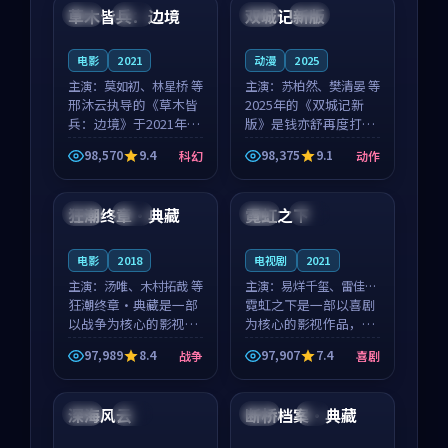
沈意林的对手戏自然克
领衔，高若初担任重要
草木皆兵：边境
双城记新版
泰国
独播
中国
独播
制，让整部影片在悬
角色，戚南柯的叙事
念...
节...
电影
2021
动漫
2025
主演：
莫如初、林星桥 等
主演：
苏柏然、樊清晏 等
邢沐云执导的《草木皆
2025年的《双城记新
兵：边境》于2021年面
版》是钱亦舒再度打磨
世，泰国的城市气质与
的动作佳作。中国大陆
98,570
9.4
98,375
9.1
科幻
动作
校园青春的人物心境共
的取景与沙漠探险的氛
99:24
99:37
同构筑了影片基调。莫
围相互成就，苏柏然与
如初、林星桥用细腻的
樊清晏的对手戏自然克
狂潮终章·典藏
霓虹之下
中国
独播
韩国
院线
表演撑起整部科幻电
制，让整部影片在悬念
影...
与...
电影
2018
电视剧
2021
主演：
汤唯、木村拓哉 等
主演：
易烊千玺、雷佳音
狂潮终章·典藏是一部
等
霓虹之下是一部以喜剧
以战争为核心的影视作
为核心的影视作品，围
品，围绕危机、反转与
绕危机、反转与人物成
97,989
8.4
97,907
7.4
战争
喜剧
人物成长展开，整体节
长展开，整体节奏紧
99:39
92:37
奏紧凑，值得推荐观
凑，值得推荐观看。
看。
深海风云
断桥档案·典藏
法国
独播
中国
4K