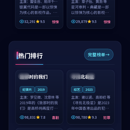
主演：
雷佳音、易烊千玺
主演：
章子怡、黄渤 等
等
银翼代码是一部以惊悚
星河审判·典藏是一部
为核心的影视作品，围
以惊悚为核心的影视作
绕危机、反转与人物成
品，围绕危机、反转与
32,291
9.5
29,879
9.5
惊悚
惊悚
长展开，整体节奏紧
人物成长展开，整体节
凑，值得推荐观看。
奏紧凑，值得推荐观
看。
热门排行
完整榜单
99:22
99:18
致那时的我们
寻找北极星
中国
4K
中国
4K
纪录片
2019
综艺
2023
主演：
罗见微、沈意林 等
主演：
谢以诺、高若初 等
2019年的《致那时的我
《寻找北极星》是2023
们》是高桥纯再度打磨
年中国香港出品的犯罪
的喜剧佳作。中国大陆
新作，主创团队希望用
98,831
7.8
98,780
9.3
喜剧
犯罪
的取景与都市寓言的氛
公路冒险的故事让观众
99:44
99:40
围相互成就，罗见微与
停下来想一想。谢以诺