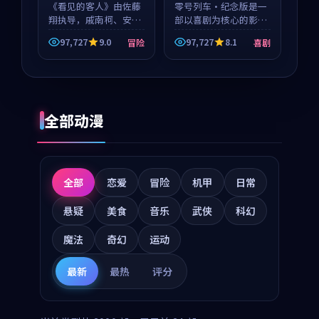
《看见的客人》由佐藤
零号列车·纪念版是一
翔执导，戚南柯、安星
部以喜剧为核心的影视
河领衔主演，是一部
作品，围绕危机、反转
97,727
9.0
97,727
8.1
冒险
喜剧
2018年上映的泰国冒险
与人物成长展开，整体
动漫。影片以海岸抒情
节奏紧凑，值得推荐观
为切入，呈现一段从初
看。
遇到告别都浸着真实情
绪...
全部动漫
全部
恋爱
冒险
机甲
日常
悬疑
美食
音乐
武侠
科幻
魔法
奇幻
运动
最新
最热
评分