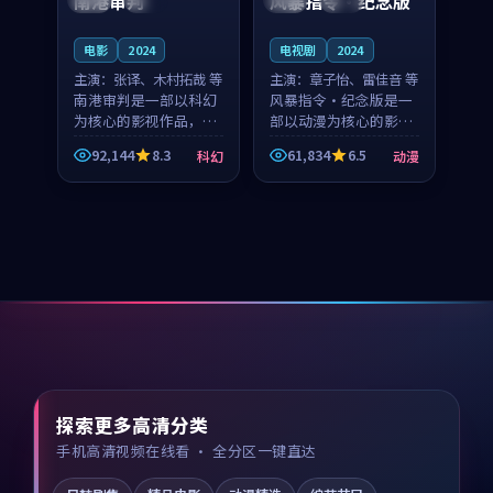
南港审判
风暴指令·纪念版
电影
2024
电视剧
2024
主演：
张译、木村拓哉 等
主演：
章子怡、雷佳音 等
南港审判是一部以科幻
风暴指令·纪念版是一
为核心的影视作品，围
部以动漫为核心的影视
绕危机、反转与人物成
作品，围绕危机、反转
92,144
8.3
61,834
6.5
科幻
动漫
长展开，整体节奏紧
与人物成长展开，整体
凑，值得推荐观看。
节奏紧凑，值得推荐观
看。
探索更多高清分类
手机高清视频在线看 · 全分区一键直达