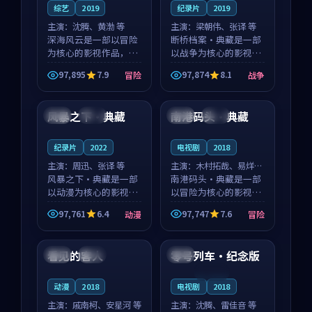
综艺
2019
纪录片
2019
主演：
沈腾、黄渤 等
主演：
梁朝伟、张译 等
深海风云是一部以冒险
断桥档案·典藏是一部
为核心的影视作品，围
以战争为核心的影视作
绕危机、反转与人物成
品，围绕危机、反转与
97,895
7.9
97,874
8.1
冒险
战争
长展开，整体节奏紧
人物成长展开，整体节
93:59
99:38
凑，值得推荐观看。
奏紧凑，值得推荐观
看。
风暴之下·典藏
南港码头·典藏
中国
完结
法国
独播
纪录片
2022
电视剧
2018
主演：
周迅、张译 等
主演：
木村拓哉、易烊千
风暴之下·典藏是一部
玺 等
南港码头·典藏是一部
以动漫为核心的影视作
以冒险为核心的影视作
品，围绕危机、反转与
品，围绕危机、反转与
97,761
6.4
97,747
7.6
动漫
冒险
人物成长展开，整体节
人物成长展开，整体节
99:05
99:09
奏紧凑，值得推荐观
奏紧凑，值得推荐观
看。
看。
看见的客人
零号列车·纪念版
泰国
完结
中国
连载中
动漫
2018
电视剧
2018
主演：
戚南柯、安星河 等
主演：
沈腾、雷佳音 等