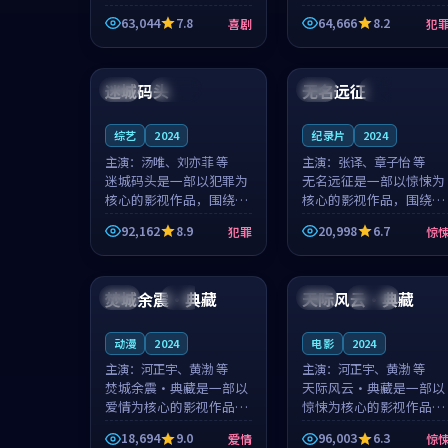
主创团队希望用深夜电台
团队希望用高校追梦的故
63,044
7.8
64,666
8.2
喜剧
犯
的故事让观众停下来想一
事让观众停下来想一想。
想。韩星澜领衔，陆见鹿
赵砚青领衔，颜以南担任
99:42
99:46
担任重要角色，山田纯一
重要角色，山田纯一的叙
的叙事节...
事节奏一...
迷城码头
无名远征
美国
连载中
日本
热播
综艺
2024
纪录片
2024
主演：
汤唯、刘亦菲 等
主演：
张译、章子怡 等
迷城码头是一部以犯罪为
无名远征是一部以惊悚为
核心的影视作品，围绕危
核心的影视作品，围绕危
机、反转与人物成长展
机、反转与人物成长展
92,162
8.9
20,998
6.7
犯罪
惊
开，整体节奏紧凑，值得
开，整体节奏紧凑，值得
推荐观看。
推荐观看。
99:15
99:19
焚城余震·典藏
天际风云·典藏
法国
独播
美国
连载中
动漫
2024
电影
2024
主演：
河正宇、黄渤 等
主演：
河正宇、黄渤 等
焚城余震·典藏是一部以
天际风云·典藏是一部以
爱情为核心的影视作品，
惊悚为核心的影视作品，
围绕危机、反转与人物成
围绕危机、反转与人物成
18,694
9.0
96,003
6.3
爱情
惊
长展开，整体节奏紧凑，
长展开，整体节奏紧凑，