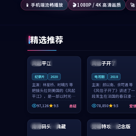
📱 手机端流畅播放
🎬 1080P / 4K 高清画质

精选推荐
99:07
99:21
风起平江
风信子开了
美国
完结
法国
4K
纪录片
2020
电视剧
2018
主演：
林星桥、时晴方 等
主演：
颜以南、余可遇 等
把镜头拉到美国的《风起
《风信子开了》讲述了一
平江》，是一部以时光记
段发生在法国的春日漫步
忆为底色的悬疑作品。林
故事。颜以南饰演的主角
97,126
9.5
78,850
9.5
悬疑
爱
星桥和时晴方贡献了2020
与余可遇的角色因一场意
年颇受关注的合作演出，
外卷入更深的纠葛，爱情
99:09
99:12
影片在情感层次与现实质
元素贯穿始终，节奏稳健
感之间游...
而富有张力，...
南港码头·典藏
焚城特攻·纪念版
中国
完结
中国
院线