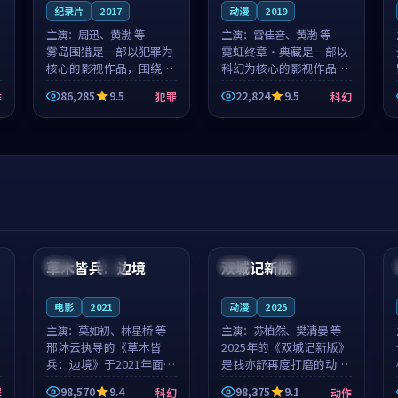
纪录片
2017
动漫
2019
主演：
周迅、黄渤 等
主演：
雷佳音、黄渤 等
雾岛围猎是一部以犯罪为
霓虹终章·典藏是一部以
核心的影视作品，围绕危
科幻为核心的影视作品，
机、反转与人物成长展
围绕危机、反转与人物成
86,285
9.5
22,824
9.5
作
犯罪
科幻
开，整体节奏紧凑，值得
长展开，整体节奏紧凑，
推荐观看。
值得推荐观看。
99:44
99:40
草木皆兵：边境
双城记新版
泰国
独播
中国
独播
电影
2021
动漫
2025
主演：
莫如初、林星桥 等
主演：
苏柏然、樊清晏 等
邢沐云执导的《草木皆
2025年的《双城记新版》
兵：边境》于2021年面
是钱亦舒再度打磨的动作
世，泰国的城市气质与校
佳作。中国大陆的取景与
98,570
9.4
98,375
9.1
罪
科幻
动作
园青春的人物心境共同构
沙漠探险的氛围相互成