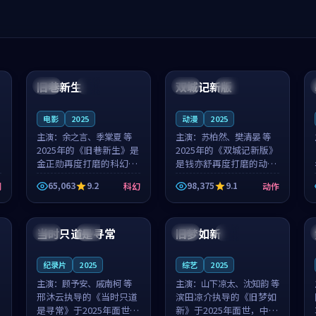
99:04
99:40
旧巷新生
双城记新版
英国
完结
中国
独播
电影
2025
动漫
2025
主演：
余之言、季棠夏 等
主演：
苏柏然、樊清晏 等
2025年的《旧巷新生》是
2025年的《双城记新版》
金正勋再度打磨的科幻佳
是钱亦舒再度打磨的动作
作。英国的取景与雨夜物
佳作。中国大陆的取景与
65,063
9.2
98,375
9.1
剧
科幻
动作
语的氛围相互成就，余之
沙漠探险的氛围相互成
言与季棠夏的对手戏自然
就，苏柏然与樊清晏的对
99:32
99:08
克制，让整部影片在悬念
手戏自然克制，让整部影
与温度之...
片在悬念与...
当时只道是寻常
旧梦如新
泰国
杜比
中国
高分
纪录片
2025
综艺
2025
主演：
顾予安、戚南柯 等
主演：
山下凉太、沈知韵 等
邢沐云执导的《当时只道
滨田凉介执导的《旧梦如
是寻常》于2025年面世，
新》于2025年面世，中国