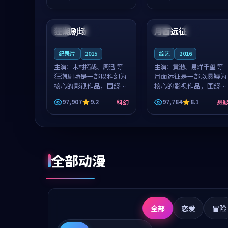
成就，罗见微与沈意林的
想一想。谢以诺领衔，高
99:24
93:11
对手戏自然克制，让整部
若初担任重要角色，戚南
影片在悬念...
柯的叙事节...
狂潮剧场
月面远征
中国
热播
英国
院线
纪录片
2015
综艺
2016
主演：
木村拓哉、周迅 等
主演：
黄渤、易烊千玺 等
狂潮剧场是一部以科幻为
月面远征是一部以悬疑为
核心的影视作品，围绕危
核心的影视作品，围绕危
机、反转与人物成长展
机、反转与人物成长展
97,907
9.2
97,784
8.1
科幻
悬
开，整体节奏紧凑，值得
开，整体节奏紧凑，值得
推荐观看。
推荐观看。
全部动漫
全部
恋爱
冒险