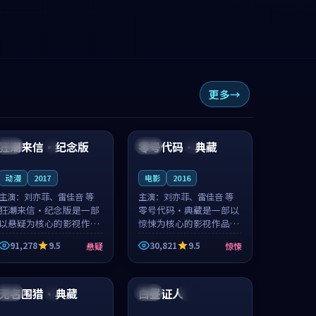
更多
99:34
99:43
狂潮来信·纪念版
零号代码·典藏
美国
4K
中国
4K
动漫
2017
电影
2016
主演：
刘亦菲、雷佳音 等
主演：
刘亦菲、雷佳音 等
狂潮来信·纪念版是一部
零号代码·典藏是一部以
以悬疑为核心的影视作
惊悚为核心的影视作品，
品，围绕危机、反转与人
围绕危机、反转与人物成
91,278
9.5
30,821
9.5
悬疑
惊悚
物成长展开，整体节奏紧
长展开，整体节奏紧凑，
凑，值得推荐观看。
值得推荐观看。
99:24
99:09
无名围猎·典藏
白昼证人
中国
4K
韩国
杜比