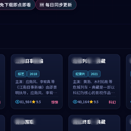
 免下载即点即看
🆕 每日同步更新
99:53
99:58
江南旧事新编
危城列车·典藏
日本
院线
日本
连载中
综艺
2018
纪录片
2021
主演：
应南风、李宥真 等
主演：
黄渤、木村拓哉 等
《江南旧事新编》由邵景
危城列车·典藏是一部以
明执导，应南风、李宥真
科幻为核心的影视作品，
领衔主演，是一部2018年
围绕危机、反转与人物成
81,984
9.5
40,164
9.5
情
惊悚
科幻
上映的日本惊悚综艺。影
长展开，整体节奏紧凑，
片以邻里温情为切入，呈
值得推荐观看。
99:22
96:09
现一段从初遇到告别都浸
着真实情...
雾岛围猎
霓虹终章·典藏
日本
独播
泰国
热播