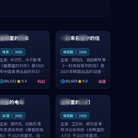
99:24
99:36
暑期里的列车
一封来自首尔的信
中国
杜比
韩国
热播
电影
2025
电视剧
2025
主演：
朴艺珍、沐子瑜 等
主演：
邵知白、吉田美琴 等
《暑期里的列车》是2025
《一封来自首尔的信》是
年中国香港出品的科幻新
2025年韩国出品的动漫新
作，主创团队希望用城市
作，主创团队希望用高考
80,581
9.4
80,669
9.0
科幻
动漫
夜归人的故事让观众停下
往事的故事让观众停下来
来想一想。朴艺珍领衔，
想一想。邵知白领衔，吉
99:20
99:56
沐子瑜担任重要角色，郑
田美琴担任重要角色，谢
书延的叙...
承南的叙...
黄昏的电车
余晖里的人们
日本
4K
泰国
完结
动漫
2025
电视剧
2025
主演：
周怀风、应南风 等
主演：
卫见秋、顾沂溪 等
陈思源执导的《黄昏的电
邢沐云执导的《余晖里的
车》于2025年面世，日本
人们》于2025年面世，泰