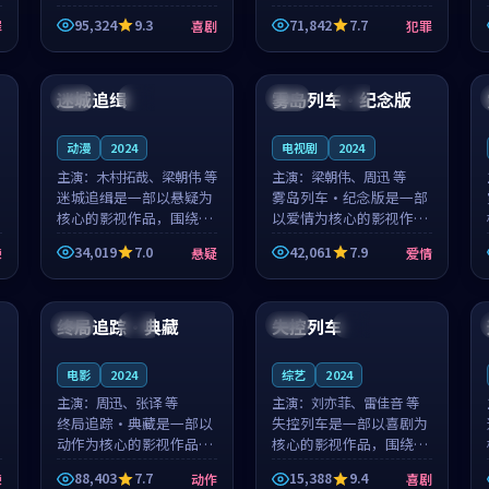
泰国的城市气质与母女情
台湾的城市气质与异国相
95,324
9.3
71,842
7.7
罪
喜剧
犯罪
深的人物心境共同构筑了
遇的人物心境共同构筑了
影片基调。顾予安、戚南
影片基调。山下凉太、沈
93:44
99:31
柯用细腻的表演撑起整部
知韵用细腻的表演撑起整
喜剧电影...
部犯罪电...
迷城追缉
雾岛列车·纪念版
美国
热播
中国
高分
动漫
2024
电视剧
2024
主演：
木村拓哉、梁朝伟 等
主演：
梁朝伟、周迅 等
迷城追缉是一部以悬疑为
雾岛列车·纪念版是一部
核心的影视作品，围绕危
以爱情为核心的影视作
机、反转与人物成长展
品，围绕危机、反转与人
34,019
7.0
42,061
7.9
悚
悬疑
爱情
开，整体节奏紧凑，值得
物成长展开，整体节奏紧
推荐观看。
凑，值得推荐观看。
99:53
99:23
终局追踪·典藏
失控列车
中国
热播
韩国
热播
电影
2024
综艺
2024
主演：
周迅、张译 等
主演：
刘亦菲、雷佳音 等
终局追踪·典藏是一部以
失控列车是一部以喜剧为
动作为核心的影视作品，
核心的影视作品，围绕危
围绕危机、反转与人物成
机、反转与人物成长展
88,403
7.7
15,388
9.4
悚
动作
喜剧
长展开，整体节奏紧凑，
开，整体节奏紧凑，值得