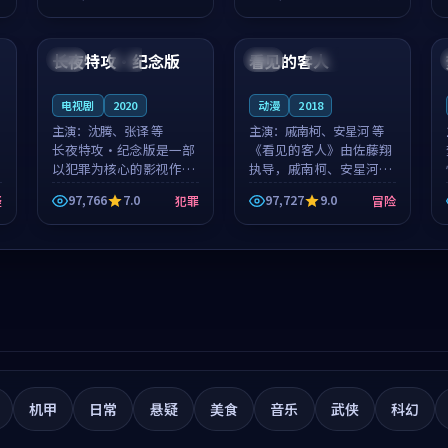
筑了影片基调。莫如初、
就，苏柏然与樊清晏的对
99:56
99:05
林星桥用细腻的表演撑起
手戏自然克制，让整部影
整部科幻电影...
片在悬念与...
长夜特攻·纪念版
看见的客人
法国
院线
泰国
完结
电视剧
2020
动漫
2018
主演：
沈腾、张译 等
主演：
戚南柯、安星河 等
长夜特攻·纪念版是一部
《看见的客人》由佐藤翔
以犯罪为核心的影视作
执导，戚南柯、安星河领
品，围绕危机、反转与人
衔主演，是一部2018年上
97,766
7.0
97,727
9.0
疑
犯罪
冒险
物成长展开，整体节奏紧
映的泰国冒险动漫。影片
凑，值得推荐观看。
以海岸抒情为切入，呈现
一段从初遇到告别都浸着
真实情绪...
机甲
日常
悬疑
美食
音乐
武侠
科幻