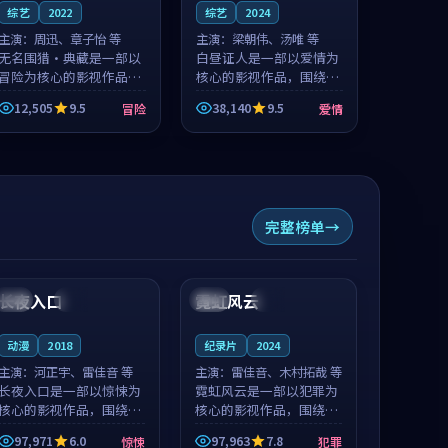
综艺
2022
综艺
2024
主演：
周迅、章子怡 等
主演：
梁朝伟、汤唯 等
无名围猎·典藏是一部以
白昼证人是一部以爱情为
冒险为核心的影视作品，
核心的影视作品，围绕危
围绕危机、反转与人物成
机、反转与人物成长展
12,505
9.5
38,140
9.5
冒险
爱情
长展开，整体节奏紧凑，
开，整体节奏紧凑，值得
值得推荐观看。
推荐观看。
完整榜单
99:53
99:20
长夜入口
霓虹风云
日本
完结
日本
热播
动漫
2018
纪录片
2024
主演：
河正宇、雷佳音 等
主演：
雷佳音、木村拓哉 等
长夜入口是一部以惊悚为
霓虹风云是一部以犯罪为
核心的影视作品，围绕危
核心的影视作品，围绕危
机、反转与人物成长展
机、反转与人物成长展
97,971
6.0
97,963
7.8
惊悚
犯罪
开，整体节奏紧凑，值得
开，整体节奏紧凑，值得