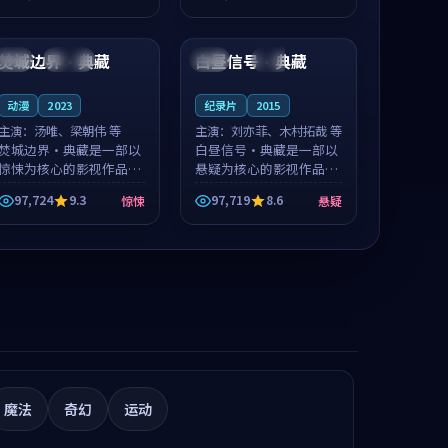
推荐观看。
推荐观看。
99:31
90:34
焚城边界·典藏
白昼信号·典藏
中国
连载中
中国
院线
动漫
2023
纪录片
2015
主演：
汤唯、梁朝伟 等
主演：
刘亦菲、木村拓哉 等
焚城边界·典藏是一部以
白昼信号·典藏是一部以
惊悚为核心的影视作品，
悬疑为核心的影视作品，
围绕危机、反转与人物成
围绕危机、反转与人物成
97,724
9.3
97,719
8.6
惊悚
悬疑
长展开，整体节奏紧凑，
长展开，整体节奏紧凑，
值得推荐观看。
值得推荐观看。
魔法
奇幻
运动