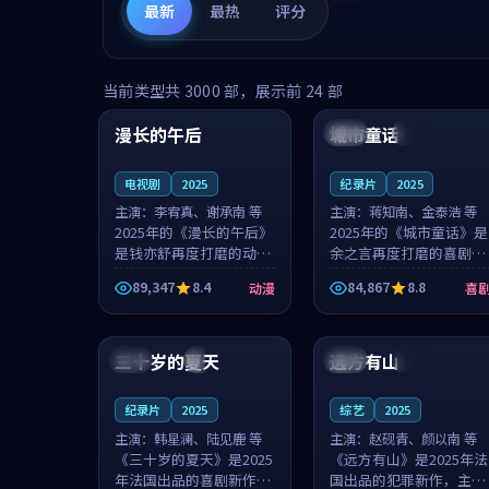
最新
最热
评分
99:16
99:52
当前类型共
3000
部，展示前
24
部
漫长的午后
城市童话
中国
高分
美国
院线
电视剧
2025
纪录片
2025
主演：
李宥真、谢承南 等
主演：
蒋知南、金泰浩 等
2025年的《漫长的午后》
2025年的《城市童话》是
是钱亦舒再度打磨的动漫
余之言再度打磨的喜剧佳
佳作。中国大陆的取景与
作。美国的取景与历史战
89,347
8.4
84,867
8.8
动漫
喜
海岛日常的氛围相互成
争的氛围相互成就，蒋知
就，李宥真与谢承南的对
南与金泰浩的对手戏自然
99:12
99:48
手戏自然克制，让整部影
克制，让整部影片在悬念
片在悬念与...
与温度之...
三十岁的夏天
远方有山
法国
4K
法国
独播
纪录片
2025
综艺
2025
主演：
韩星澜、陆见鹿 等
主演：
赵砚青、颜以南 等
《三十岁的夏天》是2025
《远方有山》是2025年法
年法国出品的喜剧新作，
国出品的犯罪新作，主创