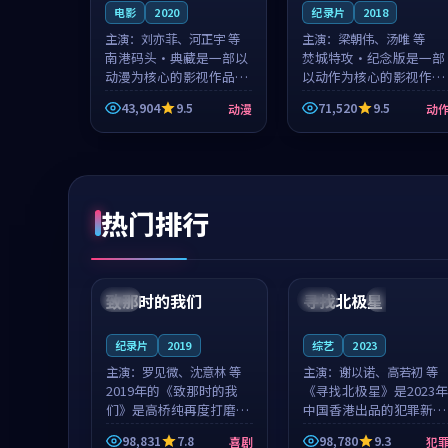
电影
2020
纪录片
2018
主演：
刘亦菲、河正宇 等
主演：
梁朝伟、汤唯 等
南港码头·典藏是一部以
焚城特攻·纪念版是一部
动漫为核心的影视作品，
以动作为核心的影视作
围绕危机、反转与人物成
品，围绕危机、反转与人
43,904
9.5
71,520
9.5
动漫
动
长展开，整体节奏紧凑，
物成长展开，整体节奏紧
值得推荐观看。
凑，值得推荐观看。
热门排行
99:22
99:18
致那时的我们
寻找北极星
中国
4K
中国
4K
纪录片
2019
综艺
2023
主演：
罗见微、沈意林 等
主演：
谢以诺、高若初 等
2019年的《致那时的我
《寻找北极星》是2023年
们》是高桥纯再度打磨的
中国香港出品的犯罪新
喜剧佳作。中国大陆的取
作，主创团队希望用公路
98,831
7.8
98,780
9.3
喜剧
犯
景与都市寓言的氛围相互
冒险的故事让观众停下来