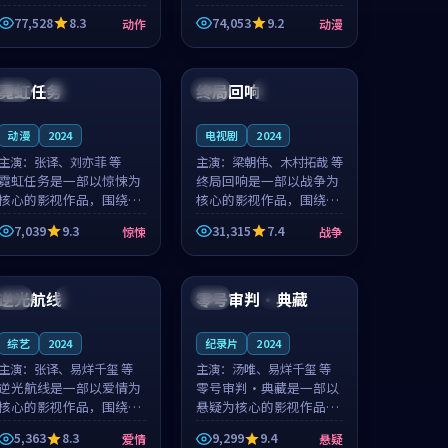
的城市气质与渔村故事的
国的城市气质与小镇生活
77,528
8.3
74,053
9.2
动作
动漫
人物心境共同构筑了影片
的人物心境共同构筑了影
基调。周怀风、应南风用
片基调。卫见秋、顾沂溪
99:53
99:23
细腻的表演撑起整部动作
用细腻的表演撑起整部动
电影，剧...
漫电影，...
霓虹任务
终局回响
日本
连载中
美国
高分
动漫
2024
电视剧
2024
主演：
张译、刘亦菲 等
主演：
梁朝伟、木村拓哉 等
霓虹任务是一部以惊悚为
终局回响是一部以战争为
核心的影视作品，围绕危
核心的影视作品，围绕危
机、反转与人物成长展
机、反转与人物成长展
7,039
9.3
31,315
7.4
惊悚
战争
开，整体节奏紧凑，值得
开，整体节奏紧凑，值得
推荐观看。
推荐观看。
99:08
99:19
逆光航线
零号审判·典藏
英国
独播
中国
4K
综艺
2024
纪录片
2024
主演：
张译、易烊千玺 等
主演：
汤唯、易烊千玺 等
逆光航线是一部以爱情为
零号审判·典藏是一部以
核心的影视作品，围绕危
悬疑为核心的影视作品，
机、反转与人物成长展
围绕危机、反转与人物成
5,363
8.3
9,299
9.4
爱情
悬疑
开，整体节奏紧凑，值得
长展开，整体节奏紧凑，