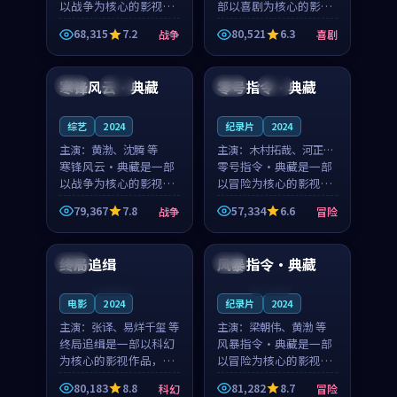
以战争为核心的影视作
部以喜剧为核心的影视
品，围绕危机、反转与
作品，围绕危机、反转
68,315
7.2
80,521
6.3
战争
喜剧
人物成长展开，整体节
与人物成长展开，整体
99:18
99:29
奏紧凑，值得推荐观
节奏紧凑，值得推荐观
看。
看。
寒锋风云·典藏
零号指令·典藏
韩国
独播
日本
杜比
综艺
2024
纪录片
2024
主演：
黄渤、沈腾 等
主演：
木村拓哉、河正宇
寒锋风云·典藏是一部
等
零号指令·典藏是一部
以战争为核心的影视作
以冒险为核心的影视作
品，围绕危机、反转与
品，围绕危机、反转与
79,367
7.8
57,334
6.6
战争
冒险
人物成长展开，整体节
人物成长展开，整体节
94:51
99:36
奏紧凑，值得推荐观
奏紧凑，值得推荐观
看。
看。
终局追缉
风暴指令·典藏
美国
韩国
连载中
连载中
电影
2024
纪录片
2024
主演：
张译、易烊千玺 等
主演：
梁朝伟、黄渤 等
终局追缉是一部以科幻
风暴指令·典藏是一部
为核心的影视作品，围
以冒险为核心的影视作
绕危机、反转与人物成
品，围绕危机、反转与
80,183
8.8
81,282
8.7
科幻
冒险
长展开，整体节奏紧
人物成长展开，整体节