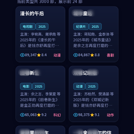
99:16
99:52
当前类型共
3000
部，展示前
24
部
漫长的午后
城市童话
中国
高分
美国
院线
电视剧
2025
纪录片
2025
主演：
李宥真、谢承南 等
主演：
蒋知南、金泰浩 等
2025年的《漫长的午
2025年的《城市童话》
后》是钱亦舒再度打磨
是余之言再度打磨的喜
的动漫佳作。中国大陆
剧佳作。美国的取景与
89,347
8.4
84,867
8.8
动漫
喜剧
的取景与海岛日常的氛
历史战争的氛围相互成
99:04
99:40
围相互成就，李宥真与
就，蒋知南与金泰浩的
谢承南的对手戏自然克
对手戏自然克制，让整
旧巷新生
双城记新版
英国
完结
中国
独播
制，让整部影片在悬念
部影片在悬念与温度
与...
之...
电影
2025
动漫
2025
主演：
余之言、季棠夏 等
主演：
苏柏然、樊清晏 等
2025年的《旧巷新生》
2025年的《双城记新
是金正勋再度打磨的科
版》是钱亦舒再度打磨
幻佳作。英国的取景与
的动作佳作。中国大陆
65,063
9.2
98,375
9.1
科幻
动作
雨夜物语的氛围相互成
的取景与沙漠探险的氛
99:24
99:36
就，余之言与季棠夏的
围相互成就，苏柏然与
对手戏自然克制，让整
樊清晏的对手戏自然克
暑期里的列车
一封来自首尔的信
中国
杜比
韩国
热播
部影片在悬念与温度
制，让整部影片在悬念