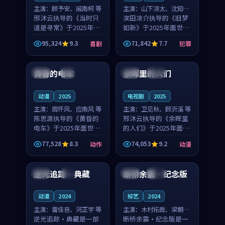
主演：
顾予安、戚南柯 等
主演：
山下凉太、沈知韵
邢沐云执导的《当时只
等
滨田凉介执导的《旧梦
道是寻常》于2025年面
如新》于2025年面世，
世，泰国的城市气质与
中国台湾的城市气质与
95,324
9.3
71,842
7.7
喜剧
犯罪
母女情深的人物心境共
异国相遇的人物心境共
99:20
99:56
同构筑了影片基调。顾
同构筑了影片基调。山
予安、戚南柯用细腻的
下凉太、沈知韵用细腻
黄昏的电车
余晖里的人们
日本
4K
泰国
完结
表演撑起整部喜剧电
的表演撑起整部犯罪
影...
电...
动漫
2025
电视剧
2025
主演：
周怀风、应南风 等
主演：
卫见秋、顾沂溪 等
陈思源执导的《黄昏的
邢沐云执导的《余晖里
电车》于2025年面世，
的人们》于2025年面
日本的城市气质与渔村
世，泰国的城市气质与
77,528
8.3
74,053
9.2
动作
动漫
故事的人物心境共同构
小镇生活的人物心境共
99:05
99:31
筑了影片基调。周怀
同构筑了影片基调。卫
风、应南风用细腻的表
见秋、顾沂溪用细腻的
逆光追踪·典藏
断桥余震·纪念版
英国
4K
中国
杜比
演撑起整部动作电影，
表演撑起整部动漫电
剧...
影，...
动漫
2024
综艺
2024
主演：
雷佳音、河正宇 等
主演：
木村拓哉、梁朝伟
逆光追踪·典藏是一部
等
断桥余震·纪念版是一