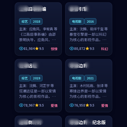
合作演出，影片在情感
纠葛，爱情元素贯穿始
江南旧事新编
暴雪引擎
日本
院线
中国
4K
层次与现实质感之间
终，节奏稳健而富有张
游...
力，...
综艺
2018
电视剧
2016
主演：
应南风、李宥真 等
主演：
沈腾、易烊千玺 等
《江南旧事新编》由邵
暴雪引擎是一部以科幻
景明执导，应南风、李
为核心的影视作品，围
宥真领衔主演，是一部
绕危机、反转与人物成
81,984
9.5
80,872
9.5
惊悚
科幻
2018年上映的日本惊悚
长展开，整体节奏紧
99:35
99:06
综艺。影片以邻里温情
凑，值得推荐观看。
为切入，呈现一段从初
狂潮远征
寒锋边界
中国
杜比
泰国
4K
遇到告别都浸着真实
情...
综艺
2019
电视剧
2021
主演：
沈腾、河正宇 等
主演：
木村拓哉、张译 等
狂潮远征是一部以爱情
寒锋边界是一部以爱情
为核心的影视作品，围
为核心的影视作品，围
绕危机、反转与人物成
绕危机、反转与人物成
78,967
9.5
76,958
9.5
爱情
爱情
长展开，整体节奏紧
长展开，整体节奏紧
99:24
99:42
凑，值得推荐观看。
凑，值得推荐观看。
迷城倒计时
寒锋边界·纪念版
美国
完结
日本
4K