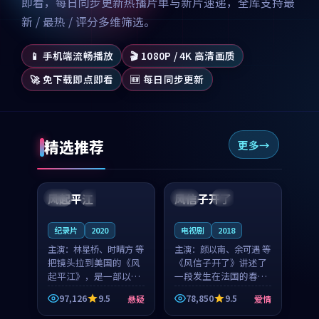
即看，每日同步更新热播片单与新片速递，全库支持最
新 / 最热 / 评分多维筛选。
📱 手机端流畅播放
🎬 1080P / 4K 高清画质
🚀 免下载即点即看
🆕 每日同步更新
精选推荐
更多
99:07
99:21
风起平江
风信子开了
美国
完结
法国
4K
纪录片
2020
电视剧
2018
主演：
林星桥、时晴方 等
主演：
颜以南、余可遇 等
把镜头拉到美国的《风
《风信子开了》讲述了
起平江》，是一部以时
一段发生在法国的春日
光记忆为底色的悬疑作
漫步故事。颜以南饰演
97,126
9.5
78,850
9.5
悬疑
爱情
品。林星桥和时晴方贡
的主角与余可遇的角色
99:53
99:43
献了2020年颇受关注的
因一场意外卷入更深的