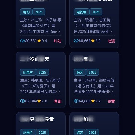
之...
与...
电影
2025
电视剧
2025
主演：
朴艺珍、沐子瑜 等
主演：
邵知白、吉田美琴
《暑期里的列车》是
等
《一封来自首尔的信》
2025年中国香港出品的
是2025年韩国出品的动
科幻新作，主创团队希
漫新作，主创团队希望
80,581
9.4
80,669
9.0
科幻
动漫
望用城市夜归人的故事
用高考往事的故事让观
99:12
99:48
让观众停下来想一想。
众停下来想一想。邵知
朴艺珍领衔，沐子瑜担
白领衔，吉田美琴担任
三十岁的夏天
远方有山
法国
4K
法国
独播
任重要角色，郑书延的
重要角色，谢承南的
叙...
叙...
纪录片
2025
综艺
2025
主演：
韩星澜、陆见鹿 等
主演：
赵砚青、颜以南 等
《三十岁的夏天》是
《远方有山》是2025年
2025年法国出品的喜剧
法国出品的犯罪新作，
新作，主创团队希望用
主创团队希望用高校追
63,044
7.8
64,666
8.2
喜剧
犯罪
深夜电台的故事让观众
梦的故事让观众停下来
99:32
99:08
停下来想一想。韩星澜
想一想。赵砚青领衔，
领衔，陆见鹿担任重要
颜以南担任重要角色，
当时只道是寻常
旧梦如新
泰国
杜比
中国
高分
角色，山田纯一的叙事
山田纯一的叙事节奏
节...
一...
纪录片
2025
综艺
2025