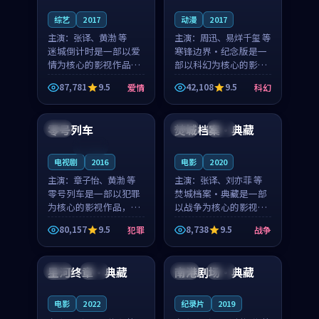
综艺
2017
动漫
2017
主演：
张译、黄渤 等
主演：
周迅、易烊千玺 等
迷城倒计时是一部以爱
寒锋边界·纪念版是一
情为核心的影视作品，
部以科幻为核心的影视
围绕危机、反转与人物
作品，围绕危机、反转
87,781
9.5
42,108
9.5
爱情
科幻
成长展开，整体节奏紧
与人物成长展开，整体
99:25
99:14
凑，值得推荐观看。
节奏紧凑，值得推荐观
看。
零号列车
焚城档案·典藏
中国
法国
高分
连载中
电视剧
2016
电影
2020
主演：
章子怡、黄渤 等
主演：
张译、刘亦菲 等
零号列车是一部以犯罪
焚城档案·典藏是一部
为核心的影视作品，围
以战争为核心的影视作
绕危机、反转与人物成
品，围绕危机、反转与
80,157
9.5
8,738
9.5
犯罪
战争
长展开，整体节奏紧
人物成长展开，整体节
99:32
98:05
凑，值得推荐观看。
奏紧凑，值得推荐观
看。
星河终章·典藏
南港剧场·典藏
泰国
完结
美国
杜比
电影
2022
纪录片
2019