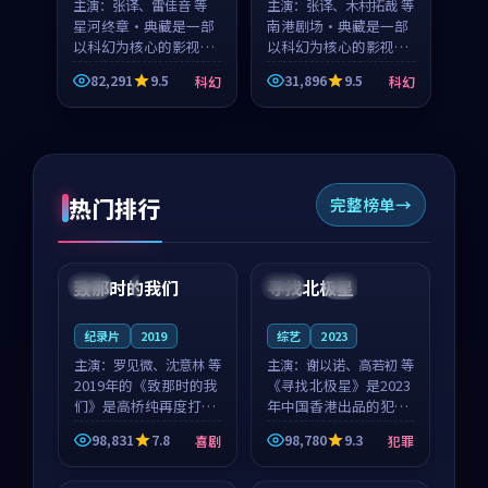
主演：
张译、雷佳音 等
主演：
张译、木村拓哉 等
星河终章·典藏是一部
南港剧场·典藏是一部
以科幻为核心的影视作
以科幻为核心的影视作
品，围绕危机、反转与
品，围绕危机、反转与
82,291
9.5
31,896
9.5
科幻
科幻
人物成长展开，整体节
人物成长展开，整体节
奏紧凑，值得推荐观
奏紧凑，值得推荐观
看。
看。
热门排行
完整榜单
99:22
99:18
致那时的我们
寻找北极星
中国
4K
中国
4K
纪录片
2019
综艺
2023
主演：
罗见微、沈意林 等
主演：
谢以诺、高若初 等
2019年的《致那时的我
《寻找北极星》是2023
们》是高桥纯再度打磨
年中国香港出品的犯罪
的喜剧佳作。中国大陆
新作，主创团队希望用
98,831
7.8
98,780
9.3
喜剧
犯罪
的取景与都市寓言的氛
公路冒险的故事让观众
99:44
99:40
围相互成就，罗见微与
停下来想一想。谢以诺