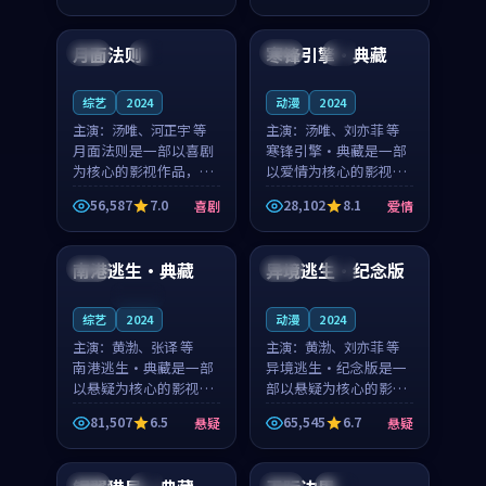
99:10
99:26
凑，值得推荐观看。
奏紧凑，值得推荐观
看。
月面法则
寒锋引擎·典藏
日本
4K
英国
4K
综艺
2024
动漫
2024
主演：
汤唯、河正宇 等
主演：
汤唯、刘亦菲 等
月面法则是一部以喜剧
寒锋引擎·典藏是一部
为核心的影视作品，围
以爱情为核心的影视作
绕危机、反转与人物成
品，围绕危机、反转与
56,587
7.0
28,102
8.1
喜剧
爱情
长展开，整体节奏紧
人物成长展开，整体节
99:20
99:11
凑，值得推荐观看。
奏紧凑，值得推荐观
看。
南港逃生·典藏
异境逃生·纪念版
英国
泰国
4K
连载中
综艺
2024
动漫
2024
主演：
黄渤、张译 等
主演：
黄渤、刘亦菲 等
南港逃生·典藏是一部
异境逃生·纪念版是一
以悬疑为核心的影视作
部以悬疑为核心的影视
品，围绕危机、反转与
作品，围绕危机、反转
81,507
6.5
65,545
6.7
悬疑
悬疑
人物成长展开，整体节
与人物成长展开，整体
99:43
99:18
奏紧凑，值得推荐观
节奏紧凑，值得推荐观
看。
看。
泰国
4K
泰国
院线