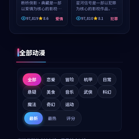
等
断桥倒影·典藏是一部
星河信号是一部以犯罪
以爱情为核心的影视作
为核心的影视作品，围
品，围绕危机、反转与
绕危机、反转与人物成
97,819
8.6
97,810
8.1
爱情
犯罪
人物成长展开，整体节
长展开，整体节奏紧
奏紧凑，值得推荐观
凑，值得推荐观看。
看。
全部动漫
全部
恋爱
冒险
机甲
日常
悬疑
美食
音乐
武侠
科幻
魔法
奇幻
运动
最新
最热
评分