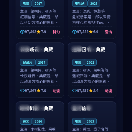
电影
2017
电视剧
2023
主演：
梁朝伟、张译 等
主演：
沈腾、黄渤 等
狂潮信号·典藏是一部
危城悬案是一部以爱情
以科幻为核心的影视作
为核心的影视作品，围
品，围绕危机、反转与
绕危机、反转与人物成
97,893
7.9
97,888
6.9
科幻
爱情
人物成长展开，整体节
长展开，整体节奏紧
99:01
99:47
奏紧凑，值得推荐观
凑，值得推荐观看。
看。
长夜疑云·典藏
迷城回响·典藏
美国
4K
泰国
4K
纪录片
2017
电影
2022
主演：
梁朝伟、张译 等
主演：
张译、梁朝伟 等
长夜疑云·典藏是一部
迷城回响·典藏是一部
以动漫为核心的影视作
以动漫为核心的影视作
品，围绕危机、反转与
品，围绕危机、反转与
97,867
7.0
97,857
8.4
动漫
动漫
人物成长展开，整体节
人物成长展开，整体节
99:09
99:11
奏紧凑，值得推荐观
奏紧凑，值得推荐观
看。
看。
断桥倒影·典藏
星河信号
韩国
独播
中国
院线
综艺
2016
电影
2023
主演：
木村拓哉、梁朝伟
主演：
黄渤、章子怡 等