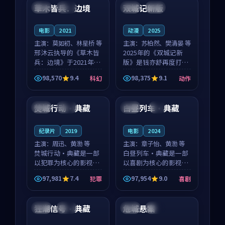
沈意林的对手戏自然克
领衔，高若初担任重要
草木皆兵：边境
双城记新版
泰国
独播
中国
独播
制，让整部影片在悬
角色，戚南柯的叙事
念...
节...
电影
2021
动漫
2025
主演：
莫如初、林星桥 等
主演：
苏柏然、樊清晏 等
邢沐云执导的《草木皆
2025年的《双城记新
兵：边境》于2021年面
版》是钱亦舒再度打磨
世，泰国的城市气质与
的动作佳作。中国大陆
98,570
9.4
98,375
9.1
科幻
动作
校园青春的人物心境共
的取景与沙漠探险的氛
99:46
99:52
同构筑了影片基调。莫
围相互成就，苏柏然与
如初、林星桥用细腻的
樊清晏的对手戏自然克
焚城行动·典藏
白昼列车·典藏
中国
杜比
英国
4K
表演撑起整部科幻电
制，让整部影片在悬念
影...
与...
纪录片
2019
电影
2024
主演：
周迅、黄渤 等
主演：
章子怡、黄渤 等
焚城行动·典藏是一部
白昼列车·典藏是一部
以犯罪为核心的影视作
以喜剧为核心的影视作
品，围绕危机、反转与
品，围绕危机、反转与
97,981
7.4
97,954
9.0
犯罪
喜剧
人物成长展开，整体节
人物成长展开，整体节
99:29
99:26
奏紧凑，值得推荐观
奏紧凑，值得推荐观
看。
看。
狂潮信号·典藏
危城悬案
泰国
院线
泰国
热播