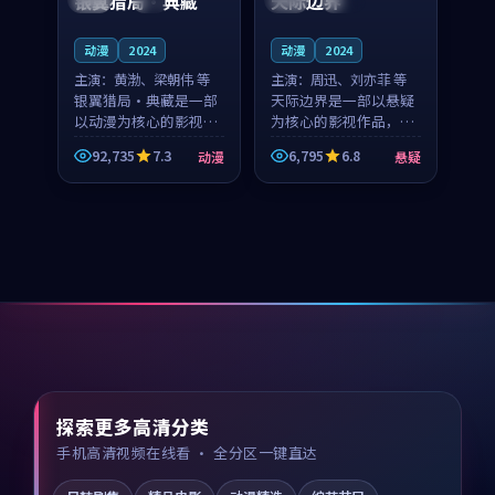
银翼猎局·典藏
天际边界
动漫
2024
动漫
2024
主演：
黄渤、梁朝伟 等
主演：
周迅、刘亦菲 等
银翼猎局·典藏是一部
天际边界是一部以悬疑
以动漫为核心的影视作
为核心的影视作品，围
品，围绕危机、反转与
绕危机、反转与人物成
92,735
7.3
6,795
6.8
动漫
悬疑
人物成长展开，整体节
长展开，整体节奏紧
奏紧凑，值得推荐观
凑，值得推荐观看。
看。
探索更多高清分类
手机高清视频在线看 · 全分区一键直达