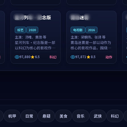
筑了影片基调。莫如初、
就，苏柏然与樊清晏的对
99:14
99:01
林星桥用细腻的表演撑起
手戏自然克制，让整部影
整部科幻电影...
片在悬念与...
星河列车·纪念版
雾岛迷雾
美国
连载中
泰国
连载中
综艺
2020
电视剧
2016
主演：
汤唯、黄渤 等
主演：
梁朝伟、张译 等
星河列车·纪念版是一部
雾岛迷雾是一部以动作为
以科幻为核心的影视作
核心的影视作品，围绕危
品，围绕危机、反转与人
机、反转与人物成长展
97,880
6.5
97,871
8.5
漫
科幻
动作
物成长展开，整体节奏紧
开，整体节奏紧凑，值得
凑，值得推荐观看。
推荐观看。
机甲
日常
悬疑
美食
音乐
武侠
科幻