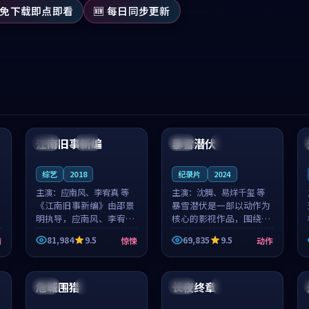
 免下载即点即看
🆕 每日同步更新
99:53
99:28
江南旧事新编
暴雪潜伏
日本
院线
日本
完结
综艺
2018
纪录片
2024
主演：
应南风、李宥真 等
主演：
沈腾、易烊千玺 等
《江南旧事新编》由邵景
暴雪潜伏是一部以动作为
明执导，应南风、李宥真
核心的影视作品，围绕危
领衔主演，是一部2018年
机、反转与人物成长展
81,984
9.5
69,835
9.5
情
惊悚
动作
上映的日本惊悚综艺。影
开，整体节奏紧凑，值得
片以邻里温情为切入，呈
推荐观看。
99:33
99:25
现一段从初遇到告别都浸
着真实情...
危城围猎
长夜终章
日本
独播
美国
院线