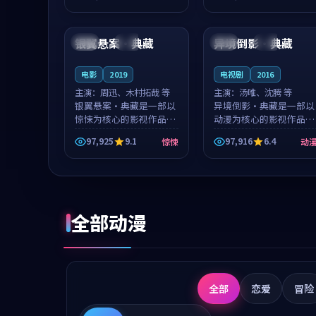
成就，罗见微与沈意林的
想一想。谢以诺领衔，高
99:03
99:39
对手戏自然克制，让整部
若初担任重要角色，戚南
影片在悬念...
柯的叙事节...
银翼悬案·典藏
异境倒影·典藏
英国
院线
法国
院线
电影
2019
电视剧
2016
主演：
周迅、木村拓哉 等
主演：
汤唯、沈腾 等
银翼悬案·典藏是一部以
异境倒影·典藏是一部以
惊悚为核心的影视作品，
动漫为核心的影视作品，
围绕危机、反转与人物成
围绕危机、反转与人物成
97,925
9.1
97,916
6.4
惊悚
动
长展开，整体节奏紧凑，
长展开，整体节奏紧凑，
值得推荐观看。
值得推荐观看。
全部动漫
全部
恋爱
冒险