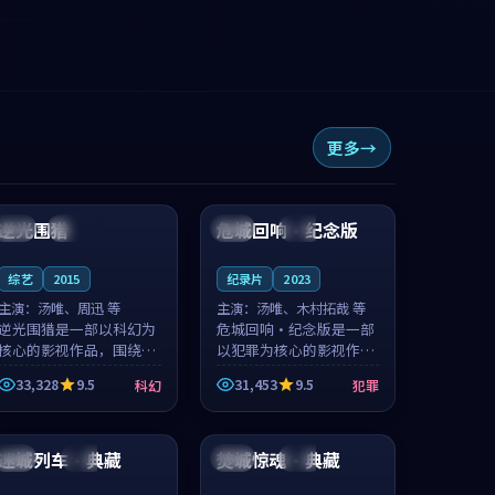
更多
99:59
99:48
逆光围猎
危城回响·纪念版
泰国
连载中
法国
独播
综艺
2015
纪录片
2023
主演：
汤唯、周迅 等
主演：
汤唯、木村拓哉 等
逆光围猎是一部以科幻为
危城回响·纪念版是一部
核心的影视作品，围绕危
以犯罪为核心的影视作
机、反转与人物成长展
品，围绕危机、反转与人
33,328
9.5
31,453
9.5
科幻
犯罪
开，整体节奏紧凑，值得
物成长展开，整体节奏紧
推荐观看。
凑，值得推荐观看。
95:28
99:51
迷城列车·典藏
焚城惊魂·典藏
韩国
完结
美国
院线