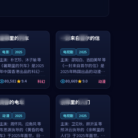
99:24
99:36
暑期里的列车
一封来自首尔的信
中国
杜比
韩国
热播
电影
2025
电视剧
2025
主演：
朴艺珍、沐子瑜 等
主演：
邵知白、吉田美琴 等
《暑期里的列车》是2025
《一封来自首尔的信》是
年中国香港出品的科幻新
2025年韩国出品的动漫新
作，主创团队希望用城市
作，主创团队希望用高考
80,581
9.4
80,669
9.0
科幻
动漫
夜归人的故事让观众停下
往事的故事让观众停下来
来想一想。朴艺珍领衔，
想一想。邵知白领衔，吉
99:20
99:56
沐子瑜担任重要角色，郑
田美琴担任重要角色，谢
书延的叙...
承南的叙...
黄昏的电车
余晖里的人们
日本
4K
泰国
完结
动漫
2025
电视剧
2025
主演：
周怀风、应南风 等
主演：
卫见秋、顾沂溪 等
陈思源执导的《黄昏的电
邢沐云执导的《余晖里的
车》于2025年面世，日本
人们》于2025年面世，泰