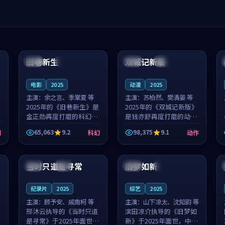
99:04
99:40
旧巷新生
双城记新版
英国
完结
中国
独播
电影
2025
动漫
2025
主演：
余之言、季棠夏 等
主演：
苏柏然、樊清晏 等
2025年的《旧巷新生》是
2025年的《双城记新版》
金正勋再度打磨的科幻佳
是钱亦舒再度打磨的动作
作。英国的取景与雨夜物
佳作。中国大陆的取景与
65,063
9.2
98,375
9.1
剧
科幻
动作
语的氛围相互成就，余之
沙漠探险的氛围相互成
言与季棠夏的对手戏自然
就，苏柏然与樊清晏的对
99:32
99:08
克制，让整部影片在悬念
手戏自然克制，让整部影
与温度之...
片在悬念与...
当时只道是寻常
旧梦如新
泰国
杜比
中国
高分
纪录片
2025
综艺
2025
主演：
顾予安、戚南柯 等
主演：
山下凉太、沈知韵 等
邢沐云执导的《当时只道
滨田凉介执导的《旧梦如
是寻常》于2025年面世，
新》于2025年面世，中国