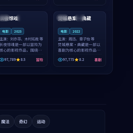
值得推荐观看。
凑，值得推荐观看。
88:29
99:33
长夜惊魂
焚城悬案·典藏
中国
院线
中国
热播
电影
2023
电影
2022
主演：
刘亦菲、木村拓哉 等
主演：
周迅、章子怡 等
长夜惊魂是一部以冒险为
焚城悬案·典藏是一部以
核心的影视作品，围绕危
喜剧为核心的影视作品，
机、反转与人物成长展
围绕危机、反转与人物成
97,789
8.5
97,775
8.2
冒险
喜剧
开，整体节奏紧凑，值得
长展开，整体节奏紧凑，
推荐观看。
值得推荐观看。
魔法
奇幻
运动