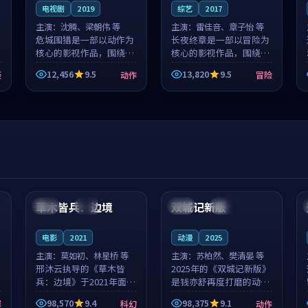
电视剧
2019
综艺
2017
主演：
沈腾、梁朝伟 等
主演：
雷佳音、章子怡 等
危城围猎是一部以动作为
长夜终章是一部以冒险为
核心的影视作品，围绕危
核心的影视作品，围绕危
机、反转与人物成长展
机、反转与人物成长展
12,456
9.5
13,820
9.5
疑
动作
冒险
开，整体节奏紧凑，值得
开，整体节奏紧凑，值得
推荐观看。
推荐观看。
99:44
99:40
草木皆兵：边境
双城记新版
泰国
独播
中国
独播
电影
2021
动漫
2025
主演：
莫如初、林星桥 等
主演：
苏柏然、樊清晏 等
邢沐云执导的《草木皆
2025年的《双城记新版》
兵：边境》于2021年面
是钱亦舒再度打磨的动作
世，泰国的城市气质与校
佳作。中国大陆的取景与
98,570
9.4
98,375
9.1
罪
科幻
动作
园青春的人物心境共同构
沙漠探险的氛围相互成