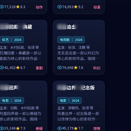
的城市气质与渔村故事的
国的城市气质与小镇生活
77,528
8.3
74,053
9.2
动作
动漫
人物心境共同构筑了影片
的人物心境共同构筑了影
基调。周怀风、应南风用
片基调。卫见秋、顾沂溪
99:28
94:33
细腻的表演撑起整部动作
用细腻的表演撑起整部动
电影，剧...
漫电影，...
狂潮回廊·典藏
无名追击
法国
独播
英国
独播
综艺
2024
电视剧
2024
主演：
木村拓哉、张译 等
主演：
张译、沈腾 等
狂潮回廊·典藏是一部以
无名追击是一部以科幻为
喜剧为核心的影视作品，
核心的影视作品，围绕危
围绕危机、反转与人物成
机、反转与人物成长展
41,432
6.7
79,698
7.8
喜剧
科幻
长展开，整体节奏紧凑，
开，整体节奏紧凑，值得
值得推荐观看。
推荐观看。
99:50
99:22
月面回声
风暴边界·纪念版
中国
完结
日本
杜比
电影
2024
电影
2024
主演：
沈腾、木村拓哉 等
主演：
梁朝伟、张译 等
月面回声是一部以悬疑为
风暴边界·纪念版是一部
核心的影视作品，围绕危
以惊悚为核心的影视作
机、反转与人物成长展
品，围绕危机、反转与人
15,166
7.3
45,179
7.7
悬疑
惊悚
开，整体节奏紧凑，值得
物成长展开，整体节奏紧