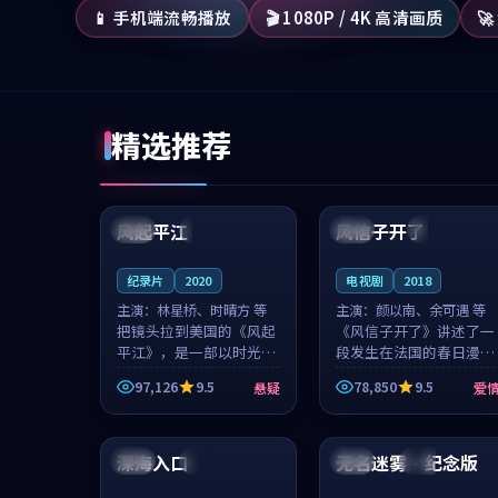
📱 手机端流畅播放
🎬 1080P / 4K 高清画质

精选推荐
99:07
99:21
风起平江
风信子开了
美国
完结
法国
4K
纪录片
2020
电视剧
2018
主演：
林星桥、时晴方 等
主演：
颜以南、余可遇 等
把镜头拉到美国的《风起
《风信子开了》讲述了一
平江》，是一部以时光记
段发生在法国的春日漫步
忆为底色的悬疑作品。林
故事。颜以南饰演的主角
97,126
9.5
78,850
9.5
悬疑
爱
星桥和时晴方贡献了2020
与余可遇的角色因一场意
年颇受关注的合作演出，
外卷入更深的纠葛，爱情
99:35
96:33
影片在情感层次与现实质
元素贯穿始终，节奏稳健
感之间游...
而富有张力，...
深海入口
无名迷雾·纪念版
中国
热播
日本
院线