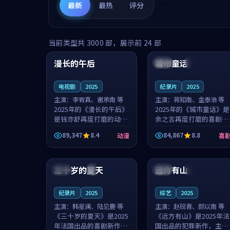
最新
最热
评分
99:16
99:52
当前类型共
3000
部，展示前
24
部
漫长的午后
城市童话
中国
高分
美国
院线
电视剧
2025
纪录片
2025
主演：
李宥真、谢承南 等
主演：
蒋知南、金泰浩 等
2025年的《漫长的午后》
2025年的《城市童话》是
是钱亦舒再度打磨的动漫
余之言再度打磨的喜剧佳
佳作。中国大陆的取景与
作。美国的取景与历史战
89,347
8.4
84,867
8.8
动漫
喜
海岛日常的氛围相互成
争的氛围相互成就，蒋知
就，李宥真与谢承南的对
南与金泰浩的对手戏自然
99:12
99:48
手戏自然克制，让整部影
克制，让整部影片在悬念
片在悬念与...
与温度之...
三十岁的夏天
远方有山
法国
4K
法国
独播
纪录片
2025
综艺
2025
主演：
韩星澜、陆见鹿 等
主演：
赵砚青、颜以南 等
《三十岁的夏天》是2025
《远方有山》是2025年法
年法国出品的喜剧新作，
国出品的犯罪新作，主创