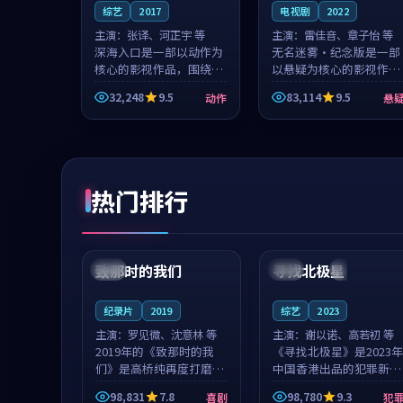
综艺
2017
电视剧
2022
主演：
张译、河正宇 等
主演：
雷佳音、章子怡 等
深海入口是一部以动作为
无名迷雾·纪念版是一部
核心的影视作品，围绕危
以悬疑为核心的影视作
机、反转与人物成长展
品，围绕危机、反转与人
32,248
9.5
83,114
9.5
动作
悬
开，整体节奏紧凑，值得
物成长展开，整体节奏紧
推荐观看。
凑，值得推荐观看。
热门排行
99:22
99:18
致那时的我们
寻找北极星
中国
4K
中国
4K
纪录片
2019
综艺
2023
主演：
罗见微、沈意林 等
主演：
谢以诺、高若初 等
2019年的《致那时的我
《寻找北极星》是2023年
们》是高桥纯再度打磨的
中国香港出品的犯罪新
喜剧佳作。中国大陆的取
作，主创团队希望用公路
98,831
7.8
98,780
9.3
喜剧
犯
景与都市寓言的氛围相互
冒险的故事让观众停下来