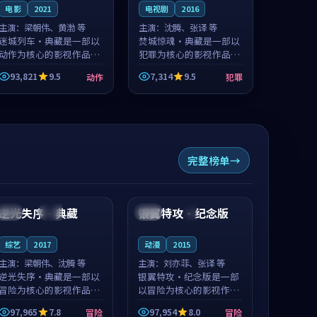
电影
2021
电视剧
2016
主演：
梁朝伟、黄渤 等
主演：
沈腾、张译 等
迷城列车·典藏是一部以
焚城惊魂·典藏是一部以
动作为核心的影视作品，
犯罪为核心的影视作品，
围绕危机、反转与人物成
围绕危机、反转与人物成
93,821
9.5
7,314
9.5
动作
犯罪
长展开，整体节奏紧凑，
长展开，整体节奏紧凑，
值得推荐观看。
值得推荐观看。
完整榜单
99:51
99:43
逆光失序·典藏
银翼特攻·纪念版
日本
完结
中国
4K
综艺
2017
动漫
2015
主演：
梁朝伟、沈腾 等
主演：
刘亦菲、张译 等
逆光失序·典藏是一部以
银翼特攻·纪念版是一部
冒险为核心的影视作品，
以冒险为核心的影视作
围绕危机、反转与人物成
品，围绕危机、反转与人
97,965
7.8
97,954
8.0
冒险
冒险
长展开，整体节奏紧凑，
物成长展开，整体节奏紧