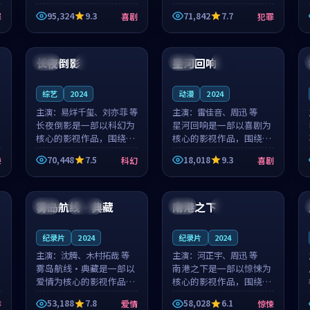
泰国的城市气质与母女情
台湾的城市气质与异国相
95,324
9.3
71,842
7.7
罪
喜剧
犯罪
深的人物心境共同构筑了
遇的人物心境共同构筑了
影片基调。顾予安、戚南
影片基调。山下凉太、沈
99:16
99:45
柯用细腻的表演撑起整部
知韵用细腻的表演撑起整
喜剧电影...
部犯罪电...
长夜倒影
星河回响
英国
院线
中国
高分
综艺
2024
动漫
2024
主演：
易烊千玺、刘亦菲 等
主演：
雷佳音、周迅 等
长夜倒影是一部以科幻为
星河回响是一部以喜剧为
核心的影视作品，围绕危
核心的影视作品，围绕危
机、反转与人物成长展
机、反转与人物成长展
70,448
7.5
18,018
9.3
悚
科幻
喜剧
开，整体节奏紧凑，值得
开，整体节奏紧凑，值得
推荐观看。
推荐观看。
92:53
99:33
雾岛航线·典藏
南港之下
中国
连载中
法国
高分
纪录片
2024
纪录片
2024
主演：
沈腾、木村拓哉 等
主演：
河正宇、周迅 等
雾岛航线·典藏是一部以
南港之下是一部以惊悚为
爱情为核心的影视作品，
核心的影视作品，围绕危
围绕危机、反转与人物成
机、反转与人物成长展
53,188
7.8
58,028
6.1
作
爱情
惊悚
长展开，整体节奏紧凑，
开，整体节奏紧凑，值得