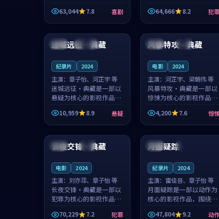
主创团队希望用深夜电台
团队希望用高校追梦的故
63,044
7.8
64,666
8.2
喜剧
犯
的故事让观众停下来想一
事让观众停下来想一想。
想。韩星澜领衔，陆见鹿
赵砚青领衔，颜以南担任
99:56
99:07
担任重要角色，山田纯一
重要角色，山田纯一的叙
的叙事节...
事节奏一...
迷城远征·典藏
风暴特攻·典藏
法国
连载中
法国
杜比
纪录片
2024
电影
2024
主演：
章子怡、河正宇 等
主演：
河正宇、梁朝伟 等
迷城远征·典藏是一部以
风暴特攻·典藏是一部以
悬疑为核心的影视作品，
惊悚为核心的影视作品，
围绕危机、反转与人物成
围绕危机、反转与人物成
10,959
8.9
4,200
7.6
悬疑
惊
长展开，整体节奏紧凑，
长展开，整体节奏紧凑，
值得推荐观看。
值得推荐观看。
99:40
99:30
长夜交锋·典藏
月面疑踪
法国
热播
泰国
院线
电影
2024
纪录片
2024
主演：
刘亦菲、章子怡 等
主演：
雷佳音、章子怡 等
长夜交锋·典藏是一部以
月面疑踪是一部以动作为
犯罪为核心的影视作品，
核心的影视作品，围绕危
围绕危机、反转与人物成
机、反转与人物成长展
70,229
7.2
47,804
9.2
犯罪
动
长展开，整体节奏紧凑，
开，整体节奏紧凑，值得