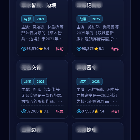
沈意林的对手戏自然克
领衔，高若初担任重要
草木皆兵：边境
双城记新版
泰国
独播
中国
独播
制，让整部影片在悬
角色，戚南柯的叙事
念...
节...
电影
2021
动漫
2025
主演：
莫如初、林星桥 等
主演：
苏柏然、樊清晏 等
邢沐云执导的《草木皆
2025年的《双城记新
兵：边境》于2021年面
版》是钱亦舒再度打磨
世，泰国的城市气质与
的动作佳作。中国大陆
98,570
9.4
98,375
9.1
科幻
动作
校园青春的人物心境共
的取景与沙漠探险的氛
99:34
99:18
同构筑了影片基调。莫
围相互成就，苏柏然与
如初、林星桥用细腻的
樊清晏的对手戏自然克
无名交锋
异境密令
泰国
4K
美国
4K
表演撑起整部科幻电
制，让整部影片在悬念
影...
与...
动漫
2021
综艺
2023
主演：
周迅、梁朝伟 等
主演：
木村拓哉、汤唯 等
无名交锋是一部以犯罪
异境密令是一部以科幻
为核心的影视作品，围
为核心的影视作品，围
绕危机、反转与人物成
绕危机、反转与人物成
97,966
8.1
97,953
7.4
犯罪
科幻
长展开，整体节奏紧
长展开，整体节奏紧
92:20
99:58
凑，值得推荐观看。
凑，值得推荐观看。
白昼边界
长夜惊魂
中国
杜比
中国
4K