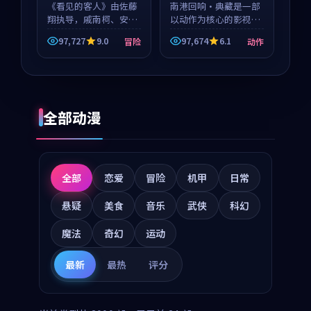
《看见的客人》由佐藤
南港回响·典藏是一部
翔执导，戚南柯、安星
以动作为核心的影视作
河领衔主演，是一部
品，围绕危机、反转与
97,727
9.0
97,674
6.1
冒险
动作
2018年上映的泰国冒险
人物成长展开，整体节
动漫。影片以海岸抒情
奏紧凑，值得推荐观
为切入，呈现一段从初
看。
遇到告别都浸着真实情
绪...
全部动漫
全部
恋爱
冒险
机甲
日常
悬疑
美食
音乐
武侠
科幻
魔法
奇幻
运动
最新
最热
评分