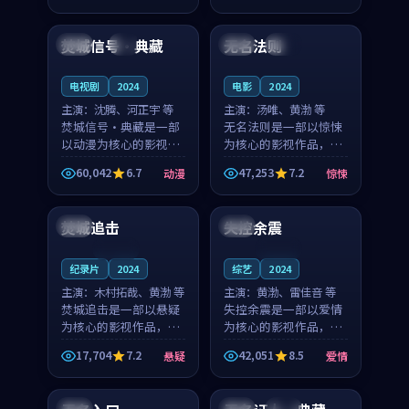
99:01
99:52
奏紧凑，值得推荐观
奏紧凑，值得推荐观
看。
看。
焚城信号·典藏
无名法则
法国
4K
日本
院线
电视剧
2024
电影
2024
主演：
沈腾、河正宇 等
主演：
汤唯、黄渤 等
焚城信号·典藏是一部
无名法则是一部以惊悚
以动漫为核心的影视作
为核心的影视作品，围
品，围绕危机、反转与
绕危机、反转与人物成
60,042
6.7
47,253
7.2
动漫
惊悚
人物成长展开，整体节
长展开，整体节奏紧
99:06
99:52
奏紧凑，值得推荐观
凑，值得推荐观看。
看。
焚城追击
失控余震
中国
韩国
连载中
连载中
纪录片
2024
综艺
2024
主演：
木村拓哉、黄渤 等
主演：
黄渤、雷佳音 等
焚城追击是一部以悬疑
失控余震是一部以爱情
为核心的影视作品，围
为核心的影视作品，围
绕危机、反转与人物成
绕危机、反转与人物成
17,704
7.2
42,051
8.5
悬疑
爱情
长展开，整体节奏紧
长展开，整体节奏紧
99:24
99:02
凑，值得推荐观看。
凑，值得推荐观看。
中国
法国
院线