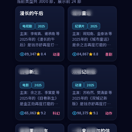
99:16
99:52
当前类型共
3000
部，展示前
24
部
漫长的午后
城市童话
中国
高分
美国
院线
电视剧
2025
纪录片
2025
主演：
李宥真、谢承南 等
主演：
蒋知南、金泰浩 等
2025年的《漫长的午
2025年的《城市童话》
后》是钱亦舒再度打磨
是余之言再度打磨的喜
的动漫佳作。中国大陆
剧佳作。美国的取景与
89,347
8.4
84,867
8.8
动漫
喜剧
的取景与海岛日常的氛
历史战争的氛围相互成
99:04
99:40
围相互成就，李宥真与
就，蒋知南与金泰浩的
谢承南的对手戏自然克
对手戏自然克制，让整
旧巷新生
双城记新版
英国
完结
中国
独播
制，让整部影片在悬念
部影片在悬念与温度
与...
之...
电影
2025
动漫
2025
主演：
余之言、季棠夏 等
主演：
苏柏然、樊清晏 等
2025年的《旧巷新生》
2025年的《双城记新
是金正勋再度打磨的科
版》是钱亦舒再度打磨
幻佳作。英国的取景与
的动作佳作。中国大陆
65,063
9.2
98,375
9.1
科幻
动作
雨夜物语的氛围相互成
的取景与沙漠探险的氛
99:24
99:36
就，余之言与季棠夏的
围相互成就，苏柏然与
对手戏自然克制，让整
樊清晏的对手戏自然克
暑期里的列车
一封来自首尔的信
中国
杜比
韩国
热播
部影片在悬念与温度
制，让整部影片在悬念