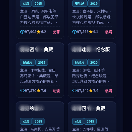
动漫
2015
电视剧
2019
主演：
沈腾、梁朝伟 等
主演：
章子怡、木村拓哉
白昼边界是一部以犯罪
等
长夜惊魂是一部以悬疑
为核心的影视作品，围
为核心的影视作品，围
绕危机、反转与人物成
绕危机、反转与人物成
97,908
6.2
97,896
9.1
犯罪
悬疑
长展开，整体节奏紧
长展开，整体节奏紧
88:02
99:45
凑，值得推荐观看。
凑，值得推荐观看。
雾岛密令·典藏
南港迷雾·纪念版
英国
4K
中国
高分
纪录片
2015
纪录片
2020
主演：
木村拓哉、雷佳音
主演：
汤唯、张译 等
等
雾岛密令·典藏是一部
南港迷雾·纪念版是一
以动漫为核心的影视作
部以悬疑为核心的影视
品，围绕危机、反转与
作品，围绕危机、反转
97,870
7.6
97,842
7.4
动漫
悬疑
人物成长展开，整体节
与人物成长展开，整体
99:05
99:22
奏紧凑，值得推荐观
节奏紧凑，值得推荐观
看。
看。
看见的客人
南港回响·典藏
泰国
完结
泰国
4K
动漫
2018
动漫
2015
主演：
戚南柯、安星河 等
主演：
刘亦菲、周迅 等