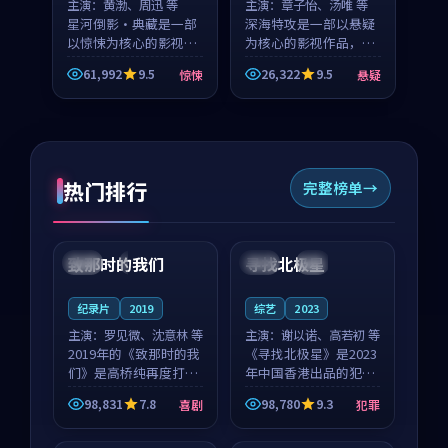
主演：
黄渤、周迅 等
主演：
章子怡、汤唯 等
星河倒影·典藏是一部
深海特攻是一部以悬疑
以惊悚为核心的影视作
为核心的影视作品，围
品，围绕危机、反转与
绕危机、反转与人物成
61,992
9.5
26,322
9.5
惊悚
悬疑
人物成长展开，整体节
长展开，整体节奏紧
奏紧凑，值得推荐观
凑，值得推荐观看。
看。
热门排行
完整榜单
99:22
99:18
致那时的我们
寻找北极星
中国
4K
中国
4K
纪录片
2019
综艺
2023
主演：
罗见微、沈意林 等
主演：
谢以诺、高若初 等
2019年的《致那时的我
《寻找北极星》是2023
们》是高桥纯再度打磨
年中国香港出品的犯罪
的喜剧佳作。中国大陆
新作，主创团队希望用
98,831
7.8
98,780
9.3
喜剧
犯罪
的取景与都市寓言的氛
公路冒险的故事让观众
99:44
99:40
围相互成就，罗见微与
停下来想一想。谢以诺