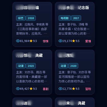
合作演出，影片在情感
纠葛，爱情元素贯穿始
江南旧事新编
风暴余震·纪念版
日本
院线
中国
热播
层次与现实质感之间
终，节奏稳健而富有张
游...
力，...
综艺
2018
电视剧
2017
主演：
应南风、李宥真 等
主演：
章子怡、汤唯 等
《江南旧事新编》由邵
风暴余震·纪念版是一
景明执导，应南风、李
部以爱情为核心的影视
宥真领衔主演，是一部
作品，围绕危机、反转
81,984
9.5
19,174
9.5
惊悚
爱情
2018年上映的日本惊悚
与人物成长展开，整体
94:51
99:42
综艺。影片以邻里温情
节奏紧凑，值得推荐观
为切入，呈现一段从初
看。
月面惊魂·典藏
星河围猎
日本
完结
泰国
4K
遇到告别都浸着真实
情...
动漫
2023
动漫
2020
主演：
刘亦菲、周迅 等
主演：
章子怡、刘亦菲 等
月面惊魂·典藏是一部
星河围猎是一部以冒险
以喜剧为核心的影视作
为核心的影视作品，围
品，围绕危机、反转与
绕危机、反转与人物成
69,427
9.5
12,776
9.5
喜剧
冒险
人物成长展开，整体节
长展开，整体节奏紧
99:36
99:52
奏紧凑，值得推荐观
凑，值得推荐观看。
看。
深海迷雾
断桥来信·典藏
日本
高分
中国
高分