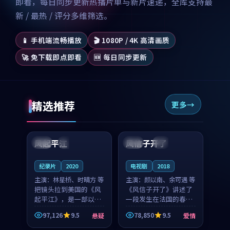
即看，每日同步更新热播片单与新片速递，全库支持最
新 / 最热 / 评分多维筛选。
📱 手机端流畅播放
🎬 1080P / 4K 高清画质
🚀 免下载即点即看
🆕 每日同步更新
精选推荐
更多
99:07
99:21
风起平江
风信子开了
美国
完结
法国
4K
纪录片
2020
电视剧
2018
主演：
林星桥、时晴方 等
主演：
颜以南、余可遇 等
把镜头拉到美国的《风
《风信子开了》讲述了
起平江》，是一部以时
一段发生在法国的春日
光记忆为底色的悬疑作
漫步故事。颜以南饰演
97,126
9.5
78,850
9.5
悬疑
爱情
品。林星桥和时晴方贡
的主角与余可遇的角色
99:53
99:40
献了2020年颇受关注的
因一场意外卷入更深的