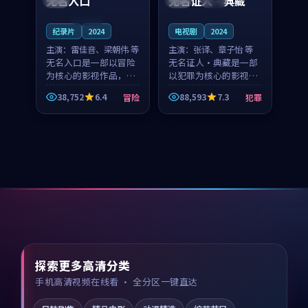
无名入口
无名证人·典藏
连载中
纪录片
2024
电视剧
2024
主演：
雷佳音、梁朝伟 等
主演：
张译、章子怡 等
无名入口是一部以冒险
无名证人·典藏是一部
为核心的影视作品，围
以犯罪为核心的影视作
绕危机、反转与人物成
品，围绕危机、反转与
38,752
6.4
88,593
7.3
冒险
犯罪
长展开，整体节奏紧
人物成长展开，整体节
凑，值得推荐观看。
奏紧凑，值得推荐观
看。
探索更多高清分类
手机高清视频在线看 · 全分区一键直达