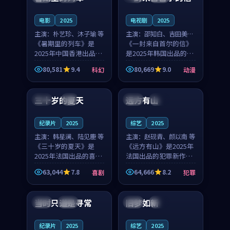
之...
与...
电影
2025
电视剧
2025
主演：
朴艺珍、沐子瑜 等
主演：
邵知白、吉田美琴
《暑期里的列车》是
等
《一封来自首尔的信》
2025年中国香港出品的
是2025年韩国出品的动
科幻新作，主创团队希
漫新作，主创团队希望
80,581
9.4
80,669
9.0
科幻
动漫
望用城市夜归人的故事
用高考往事的故事让观
99:12
99:48
让观众停下来想一想。
众停下来想一想。邵知
朴艺珍领衔，沐子瑜担
白领衔，吉田美琴担任
三十岁的夏天
远方有山
法国
4K
法国
独播
任重要角色，郑书延的
重要角色，谢承南的
叙...
叙...
纪录片
2025
综艺
2025
主演：
韩星澜、陆见鹿 等
主演：
赵砚青、颜以南 等
《三十岁的夏天》是
《远方有山》是2025年
2025年法国出品的喜剧
法国出品的犯罪新作，
新作，主创团队希望用
主创团队希望用高校追
63,044
7.8
64,666
8.2
喜剧
犯罪
深夜电台的故事让观众
梦的故事让观众停下来
99:32
99:08
停下来想一想。韩星澜
想一想。赵砚青领衔，
领衔，陆见鹿担任重要
颜以南担任重要角色，
当时只道是寻常
旧梦如新
泰国
杜比
中国
高分
角色，山田纯一的叙事
山田纯一的叙事节奏
节...
一...
纪录片
2025
综艺
2025