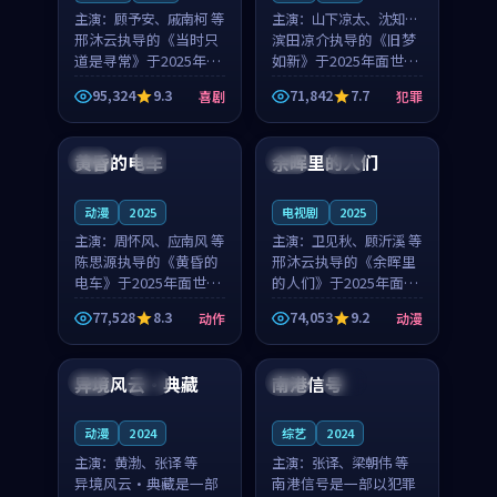
主演：
顾予安、戚南柯 等
主演：
山下凉太、沈知韵
邢沐云执导的《当时只
等
滨田凉介执导的《旧梦
道是寻常》于2025年面
如新》于2025年面世，
世，泰国的城市气质与
中国台湾的城市气质与
95,324
9.3
71,842
7.7
喜剧
犯罪
母女情深的人物心境共
异国相遇的人物心境共
99:20
99:56
同构筑了影片基调。顾
同构筑了影片基调。山
予安、戚南柯用细腻的
下凉太、沈知韵用细腻
黄昏的电车
余晖里的人们
日本
4K
泰国
完结
表演撑起整部喜剧电
的表演撑起整部犯罪
影...
电...
动漫
2025
电视剧
2025
主演：
周怀风、应南风 等
主演：
卫见秋、顾沂溪 等
陈思源执导的《黄昏的
邢沐云执导的《余晖里
电车》于2025年面世，
的人们》于2025年面
日本的城市气质与渔村
世，泰国的城市气质与
77,528
8.3
74,053
9.2
动作
动漫
故事的人物心境共同构
小镇生活的人物心境共
99:08
88:54
筑了影片基调。周怀
同构筑了影片基调。卫
风、应南风用细腻的表
见秋、顾沂溪用细腻的
异境风云·典藏
南港信号
泰国
高分
泰国
院线
演撑起整部动作电影，
表演撑起整部动漫电
剧...
影，...
动漫
2024
综艺
2024
主演：
黄渤、张译 等
主演：
张译、梁朝伟 等
异境风云·典藏是一部
南港信号是一部以犯罪