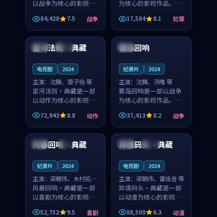
以战争为核心的影视作
为核心的影视作品，围
品，围绕危机、反转与
绕危机、反转与人物成
84,428
7.5
17,584
8.1
战争
犯罪
人物成长展开，整体节
长展开，整体节奏紧
98:58
99:08
奏紧凑，值得推荐观
凑，值得推荐观看。
看。
星河法则·典藏
雾岛回响
日本
杜比
泰国
连载中
电视剧
2024
纪录片
2024
主演：
沈腾、章子怡 等
主演：
沈腾、汤唯 等
星河法则·典藏是一部
雾岛回响是一部以战争
以动作为核心的影视作
为核心的影视作品，围
品，围绕危机、反转与
绕危机、反转与人物成
72,943
8.8
37,413
8.2
动作
战争
人物成长展开，整体节
长展开，整体节奏紧
99:58
99:10
奏紧凑，值得推荐观
凑，值得推荐观看。
看。
风暴回响·典藏
异境码头·典藏
英国
4K
法国
热播
纪录片
2024
电视剧
2024
主演：
梁朝伟、木村拓哉
主演：
梁朝伟、雷佳音 等
等
风暴回响·典藏是一部
异境码头·典藏是一部
以喜剧为核心的影视作
以动漫为核心的影视作
品，围绕危机、反转与
品，围绕危机、反转与
52,752
9.5
88,509
6.3
喜剧
动漫
人物成长展开，整体节
人物成长展开，整体节