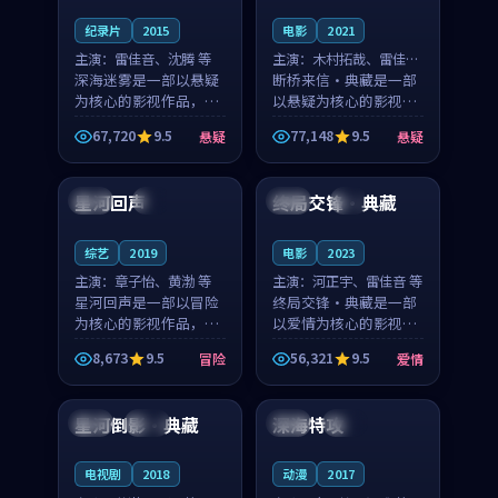
纪录片
2015
电影
2021
主演：
雷佳音、沈腾 等
主演：
木村拓哉、雷佳音
深海迷雾是一部以悬疑
等
断桥来信·典藏是一部
为核心的影视作品，围
以悬疑为核心的影视作
绕危机、反转与人物成
品，围绕危机、反转与
67,720
9.5
77,148
9.5
悬疑
悬疑
长展开，整体节奏紧
人物成长展开，整体节
93:37
99:30
凑，值得推荐观看。
奏紧凑，值得推荐观
看。
星河回声
终局交锋·典藏
中国
4K
中国
4K
综艺
2019
电影
2023
主演：
章子怡、黄渤 等
主演：
河正宇、雷佳音 等
星河回声是一部以冒险
终局交锋·典藏是一部
为核心的影视作品，围
以爱情为核心的影视作
绕危机、反转与人物成
品，围绕危机、反转与
8,673
9.5
56,321
9.5
冒险
爱情
长展开，整体节奏紧
人物成长展开，整体节
99:11
99:58
凑，值得推荐观看。
奏紧凑，值得推荐观
看。
星河倒影·典藏
深海特攻
法国
院线
美国
院线
电视剧
2018
动漫
2017