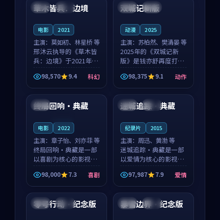
沈意林的对手戏自然克
领衔，高若初担任重要
草木皆兵：边境
双城记新版
泰国
独播
中国
独播
制，让整部影片在悬
角色，戚南柯的叙事
念...
节...
电影
2021
动漫
2025
主演：
莫如初、林星桥 等
主演：
苏柏然、樊清晏 等
邢沐云执导的《草木皆
2025年的《双城记新
兵：边境》于2021年面
版》是钱亦舒再度打磨
世，泰国的城市气质与
的动作佳作。中国大陆
98,570
9.4
98,375
9.1
科幻
动作
校园青春的人物心境共
的取景与沙漠探险的氛
99:54
99:12
同构筑了影片基调。莫
围相互成就，苏柏然与
如初、林星桥用细腻的
樊清晏的对手戏自然克
终局回响·典藏
迷城追踪·典藏
中国
法国
杜比
表演撑起整部科幻电
制，让整部影片在悬念
影...
与...
连载中
电影
2022
纪录片
2015
主演：
章子怡、刘亦菲 等
主演：
周迅、黄渤 等
终局回响·典藏是一部
迷城追踪·典藏是一部
以喜剧为核心的影视作
以爱情为核心的影视作
品，围绕危机、反转与
品，围绕危机、反转与
98,000
7.3
97,987
7.9
喜剧
爱情
人物成长展开，整体节
人物成长展开，整体节
99:25
99:25
奏紧凑，值得推荐观
奏紧凑，值得推荐观
看。
看。
零号行动·纪念版
暴雪边界·纪念版
英国
高分
法国
完结