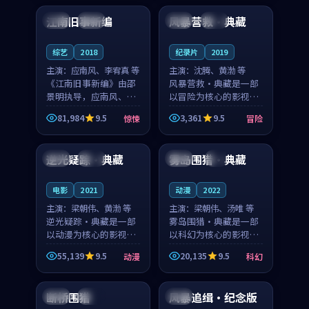
合作演出，影片在情感
纠葛，爱情元素贯穿始
江南旧事新编
风暴营救·典藏
日本
院线
中国
高分
层次与现实质感之间
终，节奏稳健而富有张
游...
力，...
综艺
2018
纪录片
2019
主演：
应南风、李宥真 等
主演：
沈腾、黄渤 等
《江南旧事新编》由邵
风暴营救·典藏是一部
景明执导，应南风、李
以冒险为核心的影视作
宥真领衔主演，是一部
品，围绕危机、反转与
81,984
9.5
3,361
9.5
惊悚
冒险
2018年上映的日本惊悚
人物成长展开，整体节
99:37
99:14
综艺。影片以邻里温情
奏紧凑，值得推荐观
为切入，呈现一段从初
看。
逆光疑踪·典藏
雾岛围猎·典藏
法国
高分
英国
4K
遇到告别都浸着真实
情...
电影
2021
动漫
2022
主演：
梁朝伟、黄渤 等
主演：
梁朝伟、汤唯 等
逆光疑踪·典藏是一部
雾岛围猎·典藏是一部
以动漫为核心的影视作
以科幻为核心的影视作
品，围绕危机、反转与
品，围绕危机、反转与
55,139
9.5
20,135
9.5
动漫
科幻
人物成长展开，整体节
人物成长展开，整体节
95:59
99:35
奏紧凑，值得推荐观
奏紧凑，值得推荐观
看。
看。
断桥围猎
风暴追缉·纪念版
法国
热播
泰国