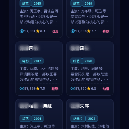
综艺
2015
综艺
2019
主演：
河正宇、雷佳音 等
主演：
刘亦菲、周迅 等
零号行动·纪念版是一
暴雪边界·纪念版是一
部以动漫为核心的影视
部以喜剧为核心的影视
作品，围绕危机、反转
作品，围绕危机、反转
97,981
8.3
97,894
7.7
动漫
喜剧
与人物成长展开，整体
与人物成长展开，整体
99:02
99:10
节奏紧凑，值得推荐观
节奏紧凑，值得推荐观
看。
看。
异境回响
暴雪码头
英国
院线
泰国
完结
电影
2017
综艺
2020
主演：
沈腾、木村拓哉 等
主演：
汤唯、周迅 等
异境回响是一部以犯罪
暴雪码头是一部以动漫
为核心的影视作品，围
为核心的影视作品，围
绕危机、反转与人物成
绕危机、反转与人物成
97,869
7.5
97,820
6.3
犯罪
动漫
长展开，整体节奏紧
长展开，整体节奏紧
99:01
93:17
凑，值得推荐观看。
凑，值得推荐观看。
断桥档案·典藏
狂潮失序
中国
完结
泰国
连载中
综艺
2024
纪录片
2022
主演：
河正宇、黄渤 等
主演：
木村拓哉、汤唯 等