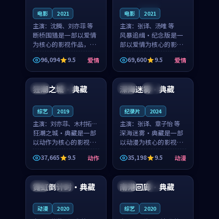
连载中
电影
2021
电影
2021
主演：
沈腾、刘亦菲 等
主演：
张译、汤唯 等
断桥围猎是一部以爱情
风暴追缉·纪念版是一
为核心的影视作品，围
部以爱情为核心的影视
绕危机、反转与人物成
作品，围绕危机、反转
96,094
9.5
69,600
9.5
爱情
爱情
长展开，整体节奏紧
与人物成长展开，整体
99:58
99:32
凑，值得推荐观看。
节奏紧凑，值得推荐观
看。
狂潮之城·典藏
深海迷雾·典藏
中国
高分
中国
杜比
综艺
2019
纪录片
2024
主演：
刘亦菲、木村拓哉
主演：
张译、章子怡 等
等
狂潮之城·典藏是一部
深海迷雾·典藏是一部
以动作为核心的影视作
以动漫为核心的影视作
品，围绕危机、反转与
品，围绕危机、反转与
37,665
9.5
35,198
9.5
动作
动漫
人物成长展开，整体节
人物成长展开，整体节
99:45
99:25
奏紧凑，值得推荐观
奏紧凑，值得推荐观
看。
看。
霓虹倒计时·典藏
南港回廊·典藏
法国
杜比
英国
4K
动漫
2020
综艺
2020