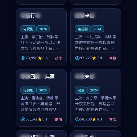
99:44
92:24
凑，值得推荐观看。
奏紧凑，值得推荐观
看。
月面行动
焚城来信
中国
高分
中国
杜比
电视剧
2024
电视剧
2024
主演：
章子怡、黄渤 等
主演：
木村拓哉、汤唯 等
月面行动是一部以动作
焚城来信是一部以喜剧
为核心的影视作品，围
为核心的影视作品，围
绕危机、反转与人物成
绕危机、反转与人物成
70,950
8.4
97,227
7.4
动作
喜剧
长展开，整体节奏紧
长展开，整体节奏紧
99:29
99:19
凑，值得推荐观看。
凑，值得推荐观看。
寒锋回廊·典藏
长夜失序
法国
高分
韩国
完结
电视剧
2024
动漫
2024
主演：
雷佳音、汤唯 等
主演：
刘亦菲、梁朝伟 等
寒锋回廊·典藏是一部
长夜失序是一部以冒险
以爱情为核心的影视作
为核心的影视作品，围
品，围绕危机、反转与
绕危机、反转与人物成
65,141
9.1
58,209
6.3
爱情
冒险
人物成长展开，整体节
长展开，整体节奏紧
99:16
99:27
奏紧凑，值得推荐观
凑，值得推荐观看。
看。
中国
4K
韩国
4K