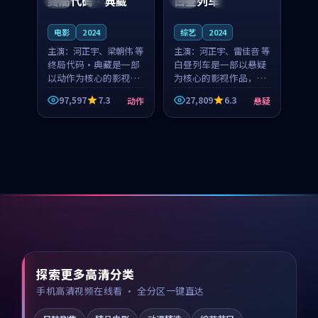
终局代码·典藏
白昼列车
电影
2024
综艺
2024
主演：
河正宇、梁朝伟 等
主演：
河正宇、雷佳音 等
终局代码·典藏是一部
白昼列车是一部以悬疑
以动作为核心的影视作
为核心的影视作品，围
品，围绕危机、反转与
绕危机、反转与人物成
97,597
7.3
27,809
6.3
动作
悬疑
人物成长展开，整体节
长展开，整体节奏紧
奏紧凑，值得推荐观
凑，值得推荐观看。
看。
探索更多高清分类
手机高清视频在线看 · 全分区一键直达