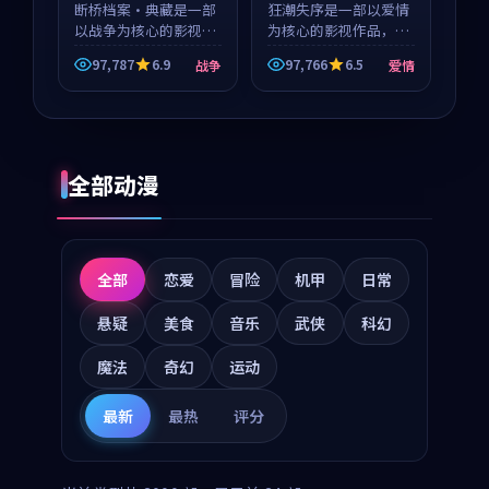
断桥档案·典藏是一部
狂潮失序是一部以爱情
以战争为核心的影视作
为核心的影视作品，围
品，围绕危机、反转与
绕危机、反转与人物成
97,787
6.9
97,766
6.5
战争
爱情
人物成长展开，整体节
长展开，整体节奏紧
奏紧凑，值得推荐观
凑，值得推荐观看。
看。
全部动漫
全部
恋爱
冒险
机甲
日常
悬疑
美食
音乐
武侠
科幻
魔法
奇幻
运动
最新
最热
评分