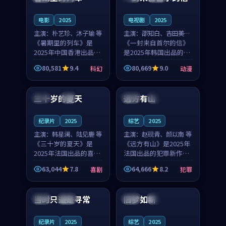
之...
与...
电影
2025
电视剧
2025
主演：
朴艺珍、沐子瑜 等
主演：
邵知白、吉田美琴
《暑期里的列车》是
等
《一封来自首尔的信》
2025年中国香港出品的
是2025年韩国出品的动
科幻新作，主创团队希
漫新作，主创团队希望
80,581
9.4
80,669
9.0
科幻
动漫
望用城市夜归人的故事
用高考往事的故事让观
99:12
99:48
让观众停下来想一想。
众停下来想一想。邵知
朴艺珍领衔，沐子瑜担
白领衔，吉田美琴担任
三十岁的夏天
远方有山
法国
4K
法国
独播
任重要角色，郑书延的
重要角色，谢承南的
叙...
叙...
纪录片
2025
综艺
2025
主演：
韩星澜、陆见鹿 等
主演：
赵砚青、颜以南 等
《三十岁的夏天》是
《远方有山》是2025年
2025年法国出品的喜剧
法国出品的犯罪新作，
新作，主创团队希望用
主创团队希望用高校追
63,044
7.8
64,666
8.2
喜剧
犯罪
深夜电台的故事让观众
梦的故事让观众停下来
99:32
99:08
停下来想一想。韩星澜
想一想。赵砚青领衔，
领衔，陆见鹿担任重要
颜以南担任重要角色，
当时只道是寻常
旧梦如新
泰国
杜比
中国
高分
角色，山田纯一的叙事
山田纯一的叙事节奏
节...
一...
纪录片
2025
综艺
2025