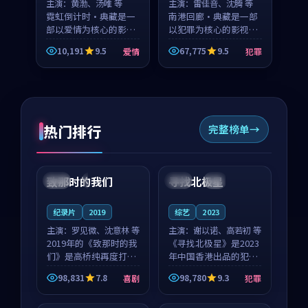
主演：
黄渤、汤唯 等
主演：
雷佳音、沈腾 等
霓虹倒计时·典藏是一
南港回廊·典藏是一部
部以爱情为核心的影视
以犯罪为核心的影视作
作品，围绕危机、反转
品，围绕危机、反转与
10,191
9.5
67,775
9.5
爱情
犯罪
与人物成长展开，整体
人物成长展开，整体节
节奏紧凑，值得推荐观
奏紧凑，值得推荐观
看。
看。
热门排行
完整榜单
99:22
99:18
致那时的我们
寻找北极星
中国
4K
中国
4K
纪录片
2019
综艺
2023
主演：
罗见微、沈意林 等
主演：
谢以诺、高若初 等
2019年的《致那时的我
《寻找北极星》是2023
们》是高桥纯再度打磨
年中国香港出品的犯罪
的喜剧佳作。中国大陆
新作，主创团队希望用
98,831
7.8
98,780
9.3
喜剧
犯罪
的取景与都市寓言的氛
公路冒险的故事让观众
99:44
99:40
围相互成就，罗见微与
停下来想一想。谢以诺