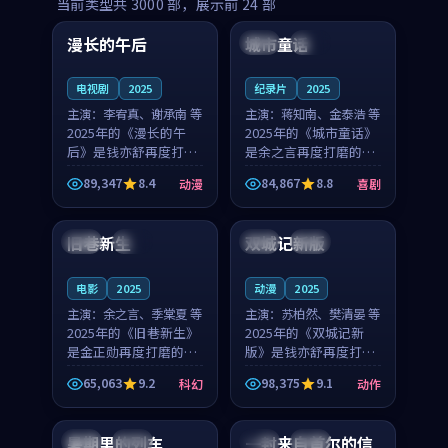
99:16
99:52
当前类型共
3000
部，展示前
24
部
漫长的午后
城市童话
中国
高分
美国
院线
电视剧
2025
纪录片
2025
主演：
李宥真、谢承南 等
主演：
蒋知南、金泰浩 等
2025年的《漫长的午
2025年的《城市童话》
后》是钱亦舒再度打磨
是余之言再度打磨的喜
的动漫佳作。中国大陆
剧佳作。美国的取景与
89,347
8.4
84,867
8.8
动漫
喜剧
的取景与海岛日常的氛
历史战争的氛围相互成
99:04
99:40
围相互成就，李宥真与
就，蒋知南与金泰浩的
谢承南的对手戏自然克
对手戏自然克制，让整
旧巷新生
双城记新版
英国
完结
中国
独播
制，让整部影片在悬念
部影片在悬念与温度
与...
之...
电影
2025
动漫
2025
主演：
余之言、季棠夏 等
主演：
苏柏然、樊清晏 等
2025年的《旧巷新生》
2025年的《双城记新
是金正勋再度打磨的科
版》是钱亦舒再度打磨
幻佳作。英国的取景与
的动作佳作。中国大陆
65,063
9.2
98,375
9.1
科幻
动作
雨夜物语的氛围相互成
的取景与沙漠探险的氛
99:24
99:36
就，余之言与季棠夏的
围相互成就，苏柏然与
对手戏自然克制，让整
樊清晏的对手戏自然克
暑期里的列车
一封来自首尔的信
中国
杜比
韩国
热播
部影片在悬念与温度
制，让整部影片在悬念