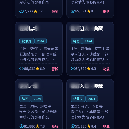
为核心的影视作品，围
以爱情为核心的影视作
绕危机、反转与人物成
品，围绕危机、反转与
7,277
7.7
85,031
8.1
惊悚
爱情
长展开，整体节奏紧
人物成长展开，整体节
99:21
99:08
凑，值得推荐观看。
奏紧凑，值得推荐观
看。
狂潮猎场
星河证人·典藏
中国
4K
中国
热播
纪录片
2024
电影
2024
主演：
梁朝伟、雷佳音 等
主演：
雷佳音、河正宇 等
狂潮猎场是一部以冒险
星河证人·典藏是一部
为核心的影视作品，围
以动漫为核心的影视作
绕危机、反转与人物成
品，围绕危机、反转与
66,812
6.9
64,699
6.3
冒险
动漫
长展开，整体节奏紧
人物成长展开，整体节
99:08
99:05
凑，值得推荐观看。
奏紧凑，值得推荐观
看。
逆光之城
霓虹入口·典藏
泰国
杜比
日本
院线
综艺
2024
纪录片
2024
主演：
沈腾、汤唯 等
主演：
张译、汤唯 等
逆光之城是一部以悬疑
霓虹入口·典藏是一部
为核心的影视作品，围
以犯罪为核心的影视作
绕危机、反转与人物成
品，围绕危机、反转与
81,886
7.3
59,825
8.4
悬疑
犯罪
长展开，整体节奏紧
人物成长展开，整体节