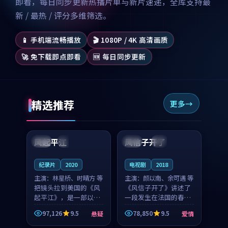
即看，每日同步更新热播片单与新片速递，全库支持最
新 / 最热 / 评分多维筛选。
📱 手机端流畅播放
🎬 1080P / 4K 高清画质
🚀 免下载即点即看
🆕 每日同步更新
精选推荐
更多
99:07
99:21
风起平江
风信子开了
美国
完结
法国
4K
纪录片
2020
电视剧
2018
主演：
林星桥、时晴方 等
主演：
颜以南、余可遇 等
把镜头拉到美国的《风
《风信子开了》讲述了
起平江》，是一部以时
一段发生在法国的春日
光记忆为底色的悬疑作
漫步故事。颜以南饰演
97,126
9.5
78,850
9.5
悬疑
爱情
品。林星桥和时晴方贡
的主角与余可遇的角色
99:53
99:09
献了2020年颇受关注的
因一场意外卷入更深的