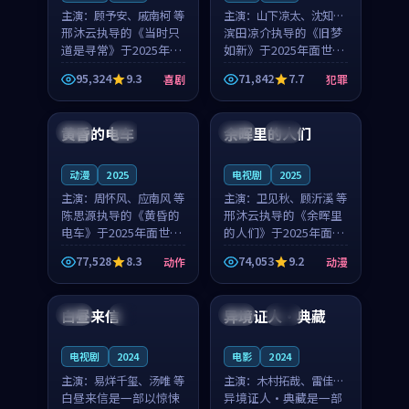
主演：
顾予安、戚南柯 等
主演：
山下凉太、沈知韵
邢沐云执导的《当时只
等
滨田凉介执导的《旧梦
道是寻常》于2025年面
如新》于2025年面世，
世，泰国的城市气质与
中国台湾的城市气质与
95,324
9.3
71,842
7.7
喜剧
犯罪
母女情深的人物心境共
异国相遇的人物心境共
99:20
99:56
同构筑了影片基调。顾
同构筑了影片基调。山
予安、戚南柯用细腻的
下凉太、沈知韵用细腻
黄昏的电车
余晖里的人们
日本
4K
泰国
完结
表演撑起整部喜剧电
的表演撑起整部犯罪
影...
电...
动漫
2025
电视剧
2025
主演：
周怀风、应南风 等
主演：
卫见秋、顾沂溪 等
陈思源执导的《黄昏的
邢沐云执导的《余晖里
电车》于2025年面世，
的人们》于2025年面
日本的城市气质与渔村
世，泰国的城市气质与
77,528
8.3
74,053
9.2
动作
动漫
故事的人物心境共同构
小镇生活的人物心境共
99:40
99:59
筑了影片基调。周怀
同构筑了影片基调。卫
风、应南风用细腻的表
见秋、顾沂溪用细腻的
白昼来信
异境证人·典藏
法国
4K
中国
院线
演撑起整部动作电影，
表演撑起整部动漫电
剧...
影，...
电视剧
2024
电影
2024
主演：
易烊千玺、汤唯 等
主演：
木村拓哉、雷佳音
白昼来信是一部以惊悚
等
异境证人·典藏是一部