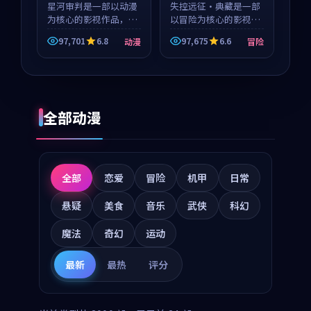
星河审判是一部以动漫
失控远征·典藏是一部
为核心的影视作品，围
以冒险为核心的影视作
绕危机、反转与人物成
品，围绕危机、反转与
97,701
6.8
97,675
6.6
动漫
冒险
长展开，整体节奏紧
人物成长展开，整体节
凑，值得推荐观看。
奏紧凑，值得推荐观
看。
全部动漫
全部
恋爱
冒险
机甲
日常
悬疑
美食
音乐
武侠
科幻
魔法
奇幻
运动
最新
最热
评分