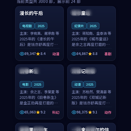
99:16
99:52
当前类型共
3000
部，展示前
24
部
漫长的午后
城市童话
中国
高分
美国
院线
电视剧
2025
纪录片
2025
主演：
李宥真、谢承南 等
主演：
蒋知南、金泰浩 等
2025年的《漫长的午
2025年的《城市童话》
后》是钱亦舒再度打磨
是余之言再度打磨的喜
的动漫佳作。中国大陆
剧佳作。美国的取景与
89,347
8.4
84,867
8.8
动漫
喜剧
的取景与海岛日常的氛
历史战争的氛围相互成
99:04
99:40
围相互成就，李宥真与
就，蒋知南与金泰浩的
谢承南的对手戏自然克
对手戏自然克制，让整
旧巷新生
双城记新版
英国
完结
中国
独播
制，让整部影片在悬念
部影片在悬念与温度
与...
之...
电影
2025
动漫
2025
主演：
余之言、季棠夏 等
主演：
苏柏然、樊清晏 等
2025年的《旧巷新生》
2025年的《双城记新
是金正勋再度打磨的科
版》是钱亦舒再度打磨
幻佳作。英国的取景与
的动作佳作。中国大陆
65,063
9.2
98,375
9.1
科幻
动作
雨夜物语的氛围相互成
的取景与沙漠探险的氛
99:24
99:36
就，余之言与季棠夏的
围相互成就，苏柏然与
对手戏自然克制，让整
樊清晏的对手戏自然克
暑期里的列车
一封来自首尔的信
中国
杜比
韩国
热播
部影片在悬念与温度
制，让整部影片在悬念