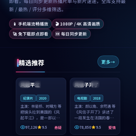
即看，每日同步更新热播片单与新片速递，全库支持最
新 / 最热 / 评分多维筛选。
📱 手机端流畅播放
🎬 1080P / 4K 高清画质
🚀 免下载即点即看
🆕 每日同步更新
精选推荐
更多
99:07
99:21
风起平江
风信子开了
美国
完结
法国
4K
纪录片
2020
电视剧
2018
主演：
林星桥、时晴方 等
主演：
颜以南、余可遇 等
把镜头拉到美国的《风
《风信子开了》讲述了
起平江》，是一部以时
一段发生在法国的春日
光记忆为底色的悬疑作
漫步故事。颜以南饰演
97,126
9.5
78,850
9.5
悬疑
爱情
品。林星桥和时晴方贡
的主角与余可遇的角色
99:53
99:55
献了2020年颇受关注的
因一场意外卷入更深的