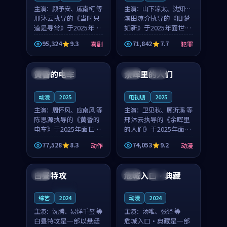
主演：
顾予安、戚南柯 等
主演：
山下凉太、沈知韵
邢沐云执导的《当时只
等
滨田凉介执导的《旧梦
道是寻常》于2025年面
如新》于2025年面世，
世，泰国的城市气质与
中国台湾的城市气质与
95,324
9.3
71,842
7.7
喜剧
犯罪
母女情深的人物心境共
异国相遇的人物心境共
99:20
99:56
同构筑了影片基调。顾
同构筑了影片基调。山
予安、戚南柯用细腻的
下凉太、沈知韵用细腻
黄昏的电车
余晖里的人们
日本
4K
泰国
完结
表演撑起整部喜剧电
的表演撑起整部犯罪
影...
电...
动漫
2025
电视剧
2025
主演：
周怀风、应南风 等
主演：
卫见秋、顾沂溪 等
陈思源执导的《黄昏的
邢沐云执导的《余晖里
电车》于2025年面世，
的人们》于2025年面
日本的城市气质与渔村
世，泰国的城市气质与
77,528
8.3
74,053
9.2
动作
动漫
故事的人物心境共同构
小镇生活的人物心境共
99:20
99:16
筑了影片基调。周怀
同构筑了影片基调。卫
风、应南风用细腻的表
见秋、顾沂溪用细腻的
白昼特攻
危城入口·典藏
中国
泰国
高分
演撑起整部动作电影，
表演撑起整部动漫电
剧...
影，...
连载中
综艺
2024
动漫
2024
主演：
沈腾、易烊千玺 等
主演：
汤唯、张译 等
白昼特攻是一部以悬疑
危城入口·典藏是一部