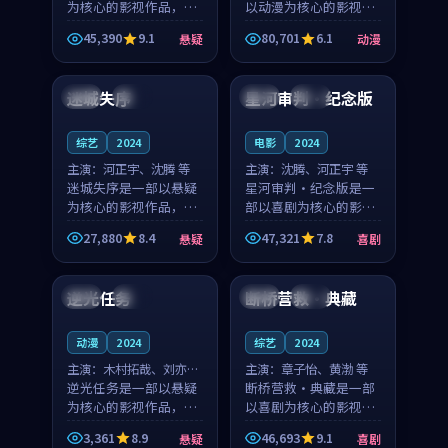
为核心的影视作品，围
以动漫为核心的影视作
绕危机、反转与人物成
品，围绕危机、反转与
45,390
9.1
80,701
6.1
悬疑
动漫
长展开，整体节奏紧
人物成长展开，整体节
99:00
97:19
凑，值得推荐观看。
奏紧凑，值得推荐观
看。
迷城失序
星河审判·纪念版
美国
高分
日本
院线
综艺
2024
电影
2024
主演：
河正宇、沈腾 等
主演：
沈腾、河正宇 等
迷城失序是一部以悬疑
星河审判·纪念版是一
为核心的影视作品，围
部以喜剧为核心的影视
绕危机、反转与人物成
作品，围绕危机、反转
27,880
8.4
47,321
7.8
悬疑
喜剧
长展开，整体节奏紧
与人物成长展开，整体
99:25
99:50
凑，值得推荐观看。
节奏紧凑，值得推荐观
看。
逆光任务
断桥营救·典藏
法国
杜比
英国
高分
动漫
2024
综艺
2024
主演：
木村拓哉、刘亦菲
主演：
章子怡、黄渤 等
等
逆光任务是一部以悬疑
断桥营救·典藏是一部
为核心的影视作品，围
以喜剧为核心的影视作
绕危机、反转与人物成
品，围绕危机、反转与
3,361
8.9
46,693
9.1
悬疑
喜剧
长展开，整体节奏紧
人物成长展开，整体节