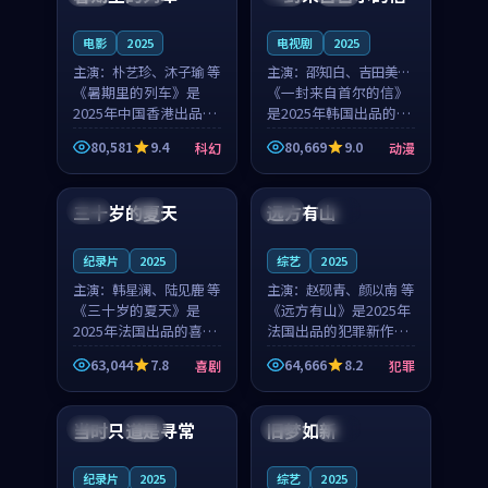
之...
与...
电影
2025
电视剧
2025
主演：
朴艺珍、沐子瑜 等
主演：
邵知白、吉田美琴
《暑期里的列车》是
等
《一封来自首尔的信》
2025年中国香港出品的
是2025年韩国出品的动
科幻新作，主创团队希
漫新作，主创团队希望
80,581
9.4
80,669
9.0
科幻
动漫
望用城市夜归人的故事
用高考往事的故事让观
99:12
99:48
让观众停下来想一想。
众停下来想一想。邵知
朴艺珍领衔，沐子瑜担
白领衔，吉田美琴担任
三十岁的夏天
远方有山
法国
4K
法国
独播
任重要角色，郑书延的
重要角色，谢承南的
叙...
叙...
纪录片
2025
综艺
2025
主演：
韩星澜、陆见鹿 等
主演：
赵砚青、颜以南 等
《三十岁的夏天》是
《远方有山》是2025年
2025年法国出品的喜剧
法国出品的犯罪新作，
新作，主创团队希望用
主创团队希望用高校追
63,044
7.8
64,666
8.2
喜剧
犯罪
深夜电台的故事让观众
梦的故事让观众停下来
99:32
99:08
停下来想一想。韩星澜
想一想。赵砚青领衔，
领衔，陆见鹿担任重要
颜以南担任重要角色，
当时只道是寻常
旧梦如新
泰国
杜比
中国
高分
角色，山田纯一的叙事
山田纯一的叙事节奏
节...
一...
纪录片
2025
综艺
2025