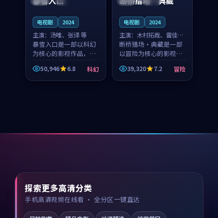
暴雪入口
断桥猎场·典藏
电视剧
2024
电视剧
2024
主演：
汤唯、张译 等
主演：
木村拓哉、雷佳音
暴雪入口是一部以科幻
等
断桥猎场·典藏是一部
为核心的影视作品，围
以冒险为核心的影视作
绕危机、反转与人物成
品，围绕危机、反转与
50,946
6.8
39,320
7.2
科幻
冒险
长展开，整体节奏紧
人物成长展开，整体节
凑，值得推荐观看。
奏紧凑，值得推荐观
看。
探索更多高清分类
手机高清视频在线看 · 全分区一键直达