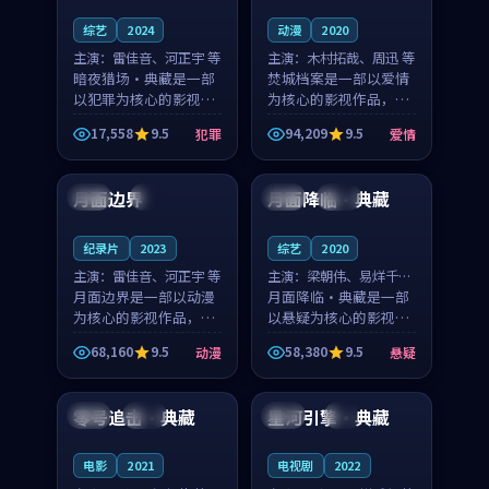
综艺
2024
动漫
2020
主演：
雷佳音、河正宇 等
主演：
木村拓哉、周迅 等
暗夜猎场·典藏是一部
焚城档案是一部以爱情
以犯罪为核心的影视作
为核心的影视作品，围
品，围绕危机、反转与
绕危机、反转与人物成
17,558
9.5
94,209
9.5
犯罪
爱情
人物成长展开，整体节
长展开，整体节奏紧
99:46
92:25
奏紧凑，值得推荐观
凑，值得推荐观看。
看。
月面边界
月面降临·典藏
法国
4K
法国
热播
纪录片
2023
综艺
2020
主演：
雷佳音、河正宇 等
主演：
梁朝伟、易烊千玺
月面边界是一部以动漫
等
月面降临·典藏是一部
为核心的影视作品，围
以悬疑为核心的影视作
绕危机、反转与人物成
品，围绕危机、反转与
68,160
9.5
58,380
9.5
动漫
悬疑
长展开，整体节奏紧
人物成长展开，整体节
99:48
99:19
凑，值得推荐观看。
奏紧凑，值得推荐观
看。
零号追击·典藏
星河引擎·典藏
法国
院线
美国
4K
电影
2021
电视剧
2022