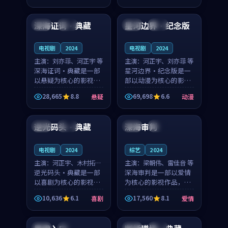
90:15
99:17
凑，值得推荐观看。
奏紧凑，值得推荐观
看。
深海证词·典藏
星河边界·纪念版
美国
独播
韩国
院线
电视剧
2024
电视剧
2024
主演：
刘亦菲、河正宇 等
主演：
河正宇、刘亦菲 等
深海证词·典藏是一部
星河边界·纪念版是一
以悬疑为核心的影视作
部以动漫为核心的影视
品，围绕危机、反转与
作品，围绕危机、反转
28,665
8.8
69,698
6.6
悬疑
动漫
人物成长展开，整体节
与人物成长展开，整体
99:07
99:16
奏紧凑，值得推荐观
节奏紧凑，值得推荐观
看。
看。
逆光码头·典藏
深海审判
日本
热播
中国
完结
电视剧
2024
综艺
2024
主演：
河正宇、木村拓哉
主演：
梁朝伟、雷佳音 等
等
逆光码头·典藏是一部
深海审判是一部以爱情
以喜剧为核心的影视作
为核心的影视作品，围
品，围绕危机、反转与
绕危机、反转与人物成
10,636
6.1
17,560
8.1
喜剧
爱情
人物成长展开，整体节
长展开，整体节奏紧
99:33
99:17
奏紧凑，值得推荐观
凑，值得推荐观看。
看。
日本
院线
日本
院线