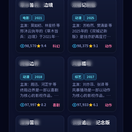
沈意林的对手戏自然克
领衔，高若初担任重要
草木皆兵：边境
双城记新版
泰国
独播
中国
独播
制，让整部影片在悬
角色，戚南柯的叙事
念...
节...
电影
2021
动漫
2025
主演：
莫如初、林星桥 等
主演：
苏柏然、樊清晏 等
邢沐云执导的《草木皆
2025年的《双城记新
兵：边境》于2021年面
版》是钱亦舒再度打磨
世，泰国的城市气质与
的动作佳作。中国大陆
98,570
9.4
98,375
9.1
科幻
动作
校园青春的人物心境共
的取景与沙漠探险的氛
92:56
99:20
同构筑了影片基调。莫
围相互成就，苏柏然与
如初、林星桥用细腻的
樊清晏的对手戏自然克
终局边界
风暴猎场
中国
高分
美国
杜比
表演撑起整部科幻电
制，让整部影片在悬念
影...
与...
动漫
2018
综艺
2017
主演：
周迅、河正宇 等
主演：
刘亦菲、张译 等
终局边界是一部以喜剧
风暴猎场是一部以动作
为核心的影视作品，围
为核心的影视作品，围
绕危机、反转与人物成
绕危机、反转与人物成
97,997
8.2
97,933
6.1
喜剧
动作
长展开，整体节奏紧
长展开，整体节奏紧
99:38
99:27
凑，值得推荐观看。
凑，值得推荐观看。
深海营救
长夜追凶·纪念版
韩国
独播
美国
院线