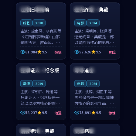
合作演出，影片在情感
纠葛，爱情元素贯穿始
江南旧事新编
逆光终章·典藏
日本
院线
日本
热播
层次与现实质感之间
终，节奏稳健而富有张
游...
力，...
综艺
2018
电影
2024
主演：
应南风、李宥真 等
主演：
梁朝伟、张译 等
《江南旧事新编》由邵
逆光终章·典藏是一部
景明执导，应南风、李
以冒险为核心的影视作
宥真领衔主演，是一部
品，围绕危机、反转与
81,984
9.5
57,626
9.5
惊悚
冒险
2018年上映的日本惊悚
人物成长展开，整体节
93:59
99:54
综艺。影片以邻里温情
奏紧凑，值得推荐观
为切入，呈现一段从初
看。
狂潮证人·纪念版
零号追击
中国
独播
英国
院线
遇到告别都浸着真实
情...
动漫
2019
电影
2024
主演：
梁朝伟、周迅 等
主演：
沈腾、河正宇 等
狂潮证人·纪念版是一
零号追击是一部以惊悚
部以动漫为核心的影视
为核心的影视作品，围
作品，围绕危机、反转
绕危机、反转与人物成
58,237
9.5
75,891
9.5
动漫
惊悚
与人物成长展开，整体
长展开，整体节奏紧
93:23
99:02
节奏紧凑，值得推荐观
凑，值得推荐观看。
看。
暗夜猎场·典藏
焚城档案
中国
4K
英国
高分