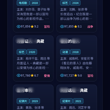
电视剧
2018
综艺
2024
主演：
刘亦菲、章子怡 等
主演：
沈腾、张译 等
深海营救是一部以冒险
长夜追凶·纪念版是一
为核心的影视作品，围
部以战争为核心的影视
绕危机、反转与人物成
作品，围绕危机、反转
97,856
9.2
97,855
8.1
冒险
战争
长展开，整体节奏紧
与人物成长展开，整体
99:50
99:05
凑，值得推荐观看。
节奏紧凑，值得推荐观
看。
月面证人·典藏
看见的客人
英国
热播
泰国
完结
综艺
2020
动漫
2018
主演：
易烊千玺、周迅 等
主演：
戚南柯、安星河 等
月面证人·典藏是一部
《看见的客人》由佐藤
以爱情为核心的影视作
翔执导，戚南柯、安星
品，围绕危机、反转与
河领衔主演，是一部
97,760
6.7
97,727
9.0
爱情
冒险
人物成长展开，整体节
2018年上映的泰国冒险
99:37
99:41
奏紧凑，值得推荐观
动漫。影片以海岸抒情
看。
为切入，呈现一段从初
星河审判
失控远征·典藏
中国
热播
英国
院线
遇到告别都浸着真实情
绪...
纪录片
2019
纪录片
2021
主演：
黄渤、张译 等
主演：
周迅、河正宇 等