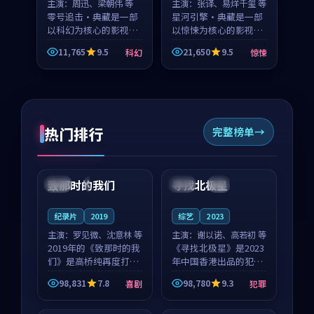
主演：
周迅、梁朝伟 等
主演：
张译、易烊千玺 等
零号追击·典藏是一部
星河引擎·典藏是一部
以科幻为核心的影视作
以惊悚为核心的影视作
品，围绕危机、反转与
品，围绕危机、反转与
11,765
9.5
21,650
9.5
科幻
惊悚
人物成长展开，整体节
人物成长展开，整体节
奏紧凑，值得推荐观
奏紧凑，值得推荐观
看。
看。
热门排行
完整榜单
99:22
99:18
致那时的我们
寻找北极星
中国
4K
中国
4K
纪录片
2019
综艺
2023
主演：
罗见微、沈意林 等
主演：
谢以诺、高若初 等
2019年的《致那时的我
《寻找北极星》是2023
们》是高桥纯再度打磨
年中国香港出品的犯罪
的喜剧佳作。中国大陆
新作，主创团队希望用
98,831
7.8
98,780
9.3
喜剧
犯罪
的取景与都市寓言的氛
公路冒险的故事让观众
99:44
99:40
围相互成就，罗见微与
停下来想一想。谢以诺