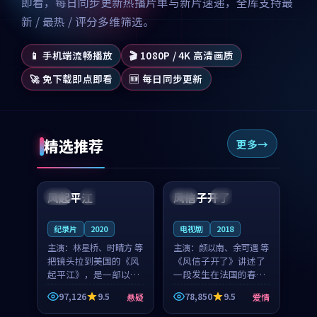
即看，每日同步更新热播片单与新片速递，全库支持最
新 / 最热 / 评分多维筛选。
📱 手机端流畅播放
🎬 1080P / 4K 高清画质
🚀 免下载即点即看
🆕 每日同步更新
精选推荐
更多
99:07
99:21
风起平江
风信子开了
美国
完结
法国
4K
纪录片
2020
电视剧
2018
主演：
林星桥、时晴方 等
主演：
颜以南、余可遇 等
把镜头拉到美国的《风
《风信子开了》讲述了
起平江》，是一部以时
一段发生在法国的春日
光记忆为底色的悬疑作
漫步故事。颜以南饰演
97,126
9.5
78,850
9.5
悬疑
爱情
品。林星桥和时晴方贡
的主角与余可遇的角色
99:53
88:20
献了2020年颇受关注的
因一场意外卷入更深的