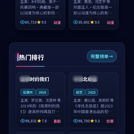
主演：
木村拓哉、章子怡
主演：
黄渤、河正宇 等
等
风暴回响·典藏是一部
月面证人·纪念版是一
以动漫为核心的影视作
部以动漫为核心的影视
品，围绕危机、反转与
作品，围绕危机、反转
65,710
9.5
35,601
9.5
动漫
动漫
人物成长展开，整体节
与人物成长展开，整体
奏紧凑，值得推荐观
节奏紧凑，值得推荐观
看。
看。
热门排行
完整榜单
99:22
99:18
致那时的我们
寻找北极星
中国
4K
中国
4K
纪录片
2019
综艺
2023
主演：
罗见微、沈意林 等
主演：
谢以诺、高若初 等
2019年的《致那时的我
《寻找北极星》是2023
们》是高桥纯再度打磨
年中国香港出品的犯罪
的喜剧佳作。中国大陆
新作，主创团队希望用
98,831
7.8
98,780
9.3
喜剧
犯罪
的取景与都市寓言的氛
公路冒险的故事让观众
99:44
99:40
围相互成就，罗见微与
停下来想一想。谢以诺