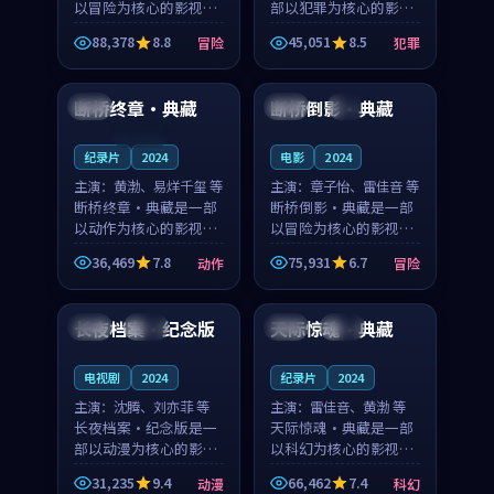
以冒险为核心的影视作
部以犯罪为核心的影视
品，围绕危机、反转与
作品，围绕危机、反转
88,378
8.8
45,051
8.5
冒险
犯罪
人物成长展开，整体节
与人物成长展开，整体
99:04
99:30
奏紧凑，值得推荐观
节奏紧凑，值得推荐观
看。
看。
断桥终章·典藏
断桥倒影·典藏
日本
中国
4K
连载中
纪录片
2024
电影
2024
主演：
黄渤、易烊千玺 等
主演：
章子怡、雷佳音 等
断桥终章·典藏是一部
断桥倒影·典藏是一部
以动作为核心的影视作
以冒险为核心的影视作
品，围绕危机、反转与
品，围绕危机、反转与
36,469
7.8
75,931
6.7
动作
冒险
人物成长展开，整体节
人物成长展开，整体节
99:22
99:45
奏紧凑，值得推荐观
奏紧凑，值得推荐观
看。
看。
长夜档案·纪念版
天际惊魂·典藏
法国
完结
日本
独播
电视剧
2024
纪录片
2024
主演：
沈腾、刘亦菲 等
主演：
雷佳音、黄渤 等
长夜档案·纪念版是一
天际惊魂·典藏是一部
部以动漫为核心的影视
以科幻为核心的影视作
作品，围绕危机、反转
品，围绕危机、反转与
31,235
9.4
66,462
7.4
动漫
科幻
与人物成长展开，整体
人物成长展开，整体节