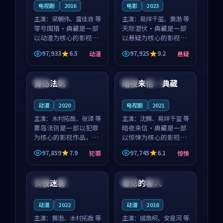
电视剧
2016
电影
2023
主演：
梁朝伟、雷佳音 等
主演：
易烊千玺、黄渤 等
零号围猎·典藏是一部
天际潜伏·典藏是一部
以动漫为核心的影视作
以悬疑为核心的影视作
品，围绕危机、反转与
品，围绕危机、反转与
97,933
6.5
97,925
9.2
动漫
悬疑
人物成长展开，整体节
人物成长展开，整体节
99:02
99:45
奏紧凑，值得推荐观
奏紧凑，值得推荐观
看。
看。
雾岛法则
暗夜来信·典藏
韩国
独播
中国
完结
动漫
2020
电视剧
2021
主演：
木村拓哉、张译 等
主演：
沈腾、易烊千玺 等
雾岛法则是一部以犯罪
暗夜来信·典藏是一部
为核心的影视作品，围
以惊悚为核心的影视作
绕危机、反转与人物成
品，围绕危机、反转与
97,859
7.9
97,745
6.1
犯罪
惊悚
长展开，整体节奏紧
人物成长展开，整体节
99:43
99:05
凑，值得推荐观看。
奏紧凑，值得推荐观
看。
长夜迷雾
看见的客人
中国
院线
泰国
完结
动漫
2022
动漫
2018
主演：
黄渤、木村拓哉 等
主演：
戚南柯、安星河 等