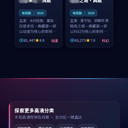
白昼来信·典藏
暗夜之城·典藏
连载中
电视剧
2024
电视剧
2024
主演：
木村拓哉、雷佳音
主演：
章子怡、梁朝伟 等
等
白昼来信·典藏是一部
暗夜之城·典藏是一部
以动漫为核心的影视作
以科幻为核心的影视作
品，围绕危机、反转与
品，围绕危机、反转与
81,447
6.9
63,273
7.0
动漫
科幻
人物成长展开，整体节
人物成长展开，整体节
奏紧凑，值得推荐观
奏紧凑，值得推荐观
看。
看。
探索更多高清分类
手机高清视频在线看 · 全分区一键直达