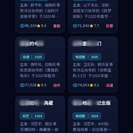
主演：
顾予安、戚南柯 等
主演：
山下凉太、沈知韵
邢沐云执导的《当时只
等
滨田凉介执导的《旧梦
道是寻常》于2025年面
如新》于2025年面世，
世，泰国的城市气质与
中国台湾的城市气质与
95,324
9.3
71,842
7.7
喜剧
犯罪
母女情深的人物心境共
异国相遇的人物心境共
99:20
99:56
同构筑了影片基调。顾
同构筑了影片基调。山
予安、戚南柯用细腻的
下凉太、沈知韵用细腻
黄昏的电车
余晖里的人们
日本
4K
泰国
完结
表演撑起整部喜剧电
的表演撑起整部犯罪
影...
电...
动漫
2025
电视剧
2025
主演：
周怀风、应南风 等
主演：
卫见秋、顾沂溪 等
陈思源执导的《黄昏的
邢沐云执导的《余晖里
电车》于2025年面世，
的人们》于2025年面
日本的城市气质与渔村
世，泰国的城市气质与
77,528
8.3
74,053
9.2
动作
动漫
故事的人物心境共同构
小镇生活的人物心境共
99:05
99:45
筑了影片基调。周怀
同构筑了影片基调。卫
风、应南风用细腻的表
见秋、顾沂溪用细腻的
狂潮回响·典藏
雾岛档案·纪念版
英国
杜比
泰国
杜比
演撑起整部动作电影，
表演撑起整部动漫电
剧...
影，...
综艺
2024
电视剧
2024
主演：
河正宇、周迅 等
主演：
河正宇、木村拓哉
狂潮回响·典藏是一部
等
雾岛档案·纪念版是一