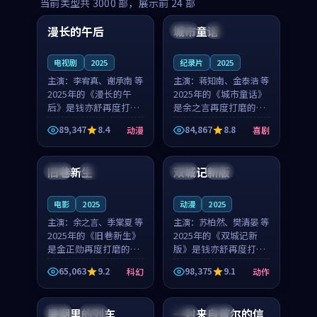
99:16
99:52
当前类型共
3000
部，展示前
24
部
漫长的午后
城市童话
中国
高分
美国
院线
电视剧
2025
纪录片
2025
主演：
李宥真、谢承南 等
主演：
蒋知南、金泰浩 等
2025年的《漫长的午
2025年的《城市童话》
后》是钱亦舒再度打磨
是余之言再度打磨的喜
的动漫佳作。中国大陆
剧佳作。美国的取景与
89,347
8.4
84,867
8.8
动漫
喜剧
的取景与海岛日常的氛
历史战争的氛围相互成
99:04
99:40
围相互成就，李宥真与
就，蒋知南与金泰浩的
谢承南的对手戏自然克
对手戏自然克制，让整
旧巷新生
双城记新版
英国
完结
中国
独播
制，让整部影片在悬念
部影片在悬念与温度
与...
之...
电影
2025
动漫
2025
主演：
余之言、季棠夏 等
主演：
苏柏然、樊清晏 等
2025年的《旧巷新生》
2025年的《双城记新
是金正勋再度打磨的科
版》是钱亦舒再度打磨
幻佳作。英国的取景与
的动作佳作。中国大陆
65,063
9.2
98,375
9.1
科幻
动作
雨夜物语的氛围相互成
的取景与沙漠探险的氛
99:24
99:36
就，余之言与季棠夏的
围相互成就，苏柏然与
对手戏自然克制，让整
樊清晏的对手戏自然克
暑期里的列车
一封来自首尔的信
中国
杜比
韩国
热播
部影片在悬念与温度
制，让整部影片在悬念