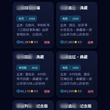
合作演出，影片在情感
纠葛，爱情元素贯穿始
江南旧事新编
长夜追击·典藏
日本
院线
英国
独播
层次与现实质感之间
终，节奏稳健而富有张
游...
力，...
综艺
2018
电影
2019
主演：
应南风、李宥真 等
主演：
周迅、张译 等
《江南旧事新编》由邵
长夜追击·典藏是一部
景明执导，应南风、李
以战争为核心的影视作
宥真领衔主演，是一部
品，围绕危机、反转与
81,984
9.5
27,063
9.5
惊悚
战争
2018年上映的日本惊悚
人物成长展开，整体节
95:17
99:59
综艺。影片以邻里温情
奏紧凑，值得推荐观
为切入，呈现一段从初
看。
零号回廊·典藏
狂潮远征·典藏
中国
高分
美国
遇到告别都浸着真实
情...
连载中
电视剧
2018
电影
2024
主演：
雷佳音、木村拓哉
主演：
木村拓哉、雷佳音
等
零号回廊·典藏是一部
等
狂潮远征·典藏是一部
以惊悚为核心的影视作
以动作为核心的影视作
品，围绕危机、反转与
品，围绕危机、反转与
92,178
9.5
83,509
9.5
惊悚
动作
人物成长展开，整体节
人物成长展开，整体节
99:34
99:22
奏紧凑，值得推荐观
奏紧凑，值得推荐观
看。
看。
寒锋列车·纪念版
长夜追缉·纪念版
中国
独播
英国
热播