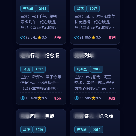
电视剧
2015
综艺
2017
主演：
易烊千玺、梁朝伟
主演：
周迅、木村拓哉 等
等
寒锋列车·纪念版是一
长夜追缉·纪念版是一
部以战争为核心的影视
部以喜剧为核心的影视
作品，围绕危机、反转
作品，围绕危机、反转
72,141
9.5
21,065
9.5
战争
喜剧
与人物成长展开，整体
与人物成长展开，整体
99:43
94:51
节奏紧凑，值得推荐观
节奏紧凑，值得推荐观
看。
看。
逆光行动·纪念版
焚城列车
泰国
独播
法国
4K
动漫
2017
电视剧
2015
主演：
梁朝伟、章子怡 等
主演：
木村拓哉、河正宇
逆光行动·纪念版是一
等
焚城列车是一部以悬疑
部以犯罪为核心的影视
为核心的影视作品，围
作品，围绕危机、反转
绕危机、反转与人物成
10,826
9.5
93,585
9.5
犯罪
悬疑
与人物成长展开，整体
长展开，整体节奏紧
99:23
89:48
节奏紧凑，值得推荐观
凑，值得推荐观看。
看。
风暴回响·典藏
月面证人·纪念版
韩国
院线
韩国
高分
动漫
2019
电视剧
2019