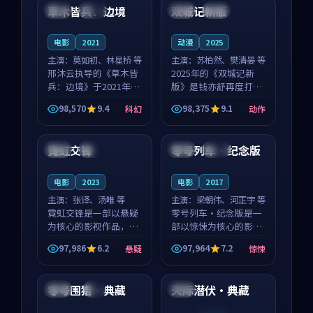
沈意林的对手戏自然克
领衔，高若初担任重要
草木皆兵：边境
双城记新版
泰国
独播
中国
独播
制，让整部影片在悬
角色，戚南柯的叙事
念...
节...
电影
2021
动漫
2025
主演：
莫如初、林星桥 等
主演：
苏柏然、樊清晏 等
邢沐云执导的《草木皆
2025年的《双城记新
兵：边境》于2021年面
版》是钱亦舒再度打磨
世，泰国的城市气质与
的动作佳作。中国大陆
98,570
9.4
98,375
9.1
科幻
动作
校园青春的人物心境共
的取景与沙漠探险的氛
98:08
99:37
同构筑了影片基调。莫
围相互成就，苏柏然与
如初、林星桥用细腻的
樊清晏的对手戏自然克
霓虹交锋
零号列车·纪念版
泰国
高分
中国
热播
表演撑起整部科幻电
制，让整部影片在悬念
影...
与...
电影
2023
电影
2017
主演：
张译、汤唯 等
主演：
梁朝伟、河正宇 等
霓虹交锋是一部以悬疑
零号列车·纪念版是一
为核心的影视作品，围
部以惊悚为核心的影视
绕危机、反转与人物成
作品，围绕危机、反转
97,986
6.2
97,964
7.2
悬疑
惊悚
长展开，整体节奏紧
与人物成长展开，整体
99:24
95:32
凑，值得推荐观看。
节奏紧凑，值得推荐观
看。
零号围猎·典藏
天际潜伏·典藏
日本
4K
泰国
连载中