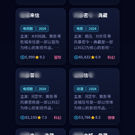
97:47
99:54
节奏紧凑，值得推荐观
奏紧凑，值得推荐观
看。
看。
危城来信
风暴密令·典藏
中国
法国
杜比
连载中
电视剧
2024
电影
2024
主演：
木村拓哉、黄渤 等
主演：
周迅、刘亦菲 等
危城来信是一部以冒险
风暴密令·典藏是一部
为核心的影视作品，围
以科幻为核心的影视作
绕危机、反转与人物成
品，围绕危机、反转与
5,990
9.2
65,632
6.9
冒险
科幻
长展开，整体节奏紧
人物成长展开，整体节
99:57
88:01
凑，值得推荐观看。
奏紧凑，值得推荐观
看。
风暴营救
迷城信号
美国
热播
泰国
热播
电视剧
2024
动漫
2024
主演：
河正宇、黄渤 等
主演：
河正宇、黄渤 等
风暴营救是一部以科幻
迷城信号是一部以惊悚
为核心的影视作品，围
为核心的影视作品，围
绕危机、反转与人物成
绕危机、反转与人物成
82,103
7.3
53,766
8.3
科幻
惊悚
长展开，整体节奏紧
长展开，整体节奏紧
99:00
99:46
凑，值得推荐观看。
凑，值得推荐观看。
法国
独播
中国