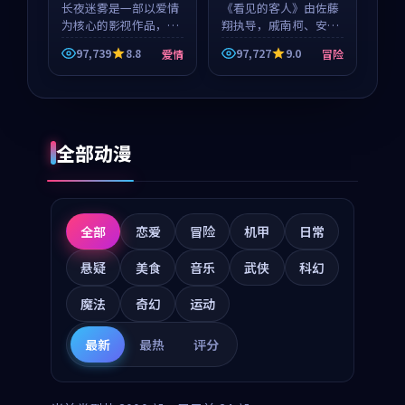
长夜迷雾是一部以爱情
《看见的客人》由佐藤
为核心的影视作品，围
翔执导，戚南柯、安星
绕危机、反转与人物成
河领衔主演，是一部
97,739
8.8
97,727
9.0
爱情
冒险
长展开，整体节奏紧
2018年上映的泰国冒险
凑，值得推荐观看。
动漫。影片以海岸抒情
为切入，呈现一段从初
遇到告别都浸着真实情
绪...
全部动漫
全部
恋爱
冒险
机甲
日常
悬疑
美食
音乐
武侠
科幻
魔法
奇幻
运动
最新
最热
评分