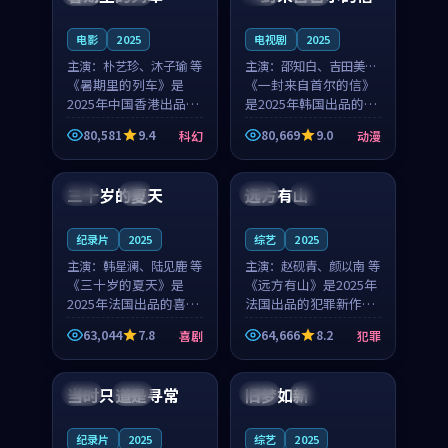
之...
与...
电影
2025
电视剧
2025
主演：
朴艺珍、沐子瑜 等
主演：
邵知白、吉田美琴
《暑期里的列车》是
等
《一封来自首尔的信》
2025年中国香港出品的
是2025年韩国出品的动
科幻新作，主创团队希
漫新作，主创团队希望
80,581
9.4
80,669
9.0
科幻
动漫
望用城市夜归人的故事
用高考往事的故事让观
99:12
99:48
让观众停下来想一想。
众停下来想一想。邵知
朴艺珍领衔，沐子瑜担
白领衔，吉田美琴担任
三十岁的夏天
远方有山
法国
4K
法国
独播
任重要角色，郑书延的
重要角色，谢承南的
叙...
叙...
纪录片
2025
综艺
2025
主演：
韩星澜、陆见鹿 等
主演：
赵砚青、颜以南 等
《三十岁的夏天》是
《远方有山》是2025年
2025年法国出品的喜剧
法国出品的犯罪新作，
新作，主创团队希望用
主创团队希望用高校追
63,044
7.8
64,666
8.2
喜剧
犯罪
深夜电台的故事让观众
梦的故事让观众停下来
99:32
99:08
停下来想一想。韩星澜
想一想。赵砚青领衔，
领衔，陆见鹿担任重要
颜以南担任重要角色，
当时只道是寻常
旧梦如新
泰国
杜比
中国
高分
角色，山田纯一的叙事
山田纯一的叙事节奏
节...
一...
纪录片
2025
综艺
2025