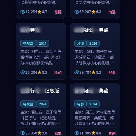
以悬疑为核心的影视作
以动漫为核心的影视作
品，围绕危机、反转与
品，围绕危机、反转与
12,254
8.7
69,287
6.3
悬疑
动漫
人物成长展开，整体节
人物成长展开，整体节
95:55
99:51
奏紧凑，值得推荐观
奏紧凑，值得推荐观
看。
看。
断桥特攻
迷城疑云·典藏
中国
热播
法国
4K
电视剧
2024
动漫
2024
主演：
刘亦菲、雷佳音 等
主演：
汤唯、章子怡 等
断桥特攻是一部以科幻
迷城疑云·典藏是一部
为核心的影视作品，围
以战争为核心的影视作
绕危机、反转与人物成
品，围绕危机、反转与
16,284
8.3
89,787
8.3
科幻
战争
长展开，整体节奏紧
人物成长展开，整体节
94:35
95:25
凑，值得推荐观看。
奏紧凑，值得推荐观
看。
白昼行动·纪念版
暴雪疑云·典藏
法国
杜比
英国
完结
电视剧
2024
电影
2024
主演：
雷佳音、章子怡 等
主演：
周迅、木村拓哉 等
白昼行动·纪念版是一
暴雪疑云·典藏是一部
部以犯罪为核心的影视
以喜剧为核心的影视作
作品，围绕危机、反转
品，围绕危机、反转与
33,350
9.0
11,905
8.8
犯罪
喜剧
与人物成长展开，整体
人物成长展开，整体节