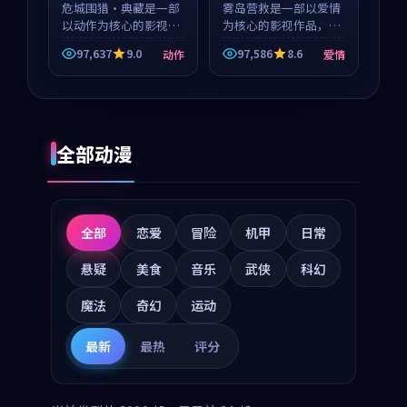
危城围猎·典藏是一部
等
雾岛营救是一部以爱情
以动作为核心的影视作
为核心的影视作品，围
品，围绕危机、反转与
绕危机、反转与人物成
97,637
9.0
97,586
8.6
动作
爱情
人物成长展开，整体节
长展开，整体节奏紧
奏紧凑，值得推荐观
凑，值得推荐观看。
看。
全部动漫
全部
恋爱
冒险
机甲
日常
悬疑
美食
音乐
武侠
科幻
魔法
奇幻
运动
最新
最热
评分