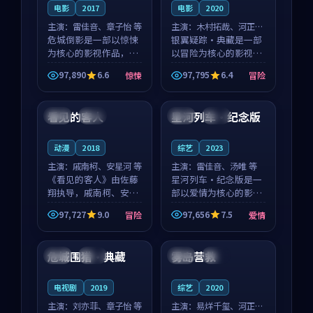
电影
2017
电影
2020
主演：
雷佳音、章子怡 等
主演：
木村拓哉、河正宇
危城倒影是一部以惊悚
等
银翼疑踪·典藏是一部
为核心的影视作品，围
以冒险为核心的影视作
绕危机、反转与人物成
品，围绕危机、反转与
97,890
6.6
97,795
6.4
惊悚
冒险
长展开，整体节奏紧
人物成长展开，整体节
99:05
99:29
凑，值得推荐观看。
奏紧凑，值得推荐观
看。
看见的客人
星河列车·纪念版
泰国
完结
泰国
热播
动漫
2018
综艺
2023
主演：
戚南柯、安星河 等
主演：
雷佳音、汤唯 等
《看见的客人》由佐藤
星河列车·纪念版是一
翔执导，戚南柯、安星
部以爱情为核心的影视
河领衔主演，是一部
作品，围绕危机、反转
97,727
9.0
97,656
7.5
冒险
爱情
2018年上映的泰国冒险
与人物成长展开，整体
99:40
99:00
动漫。影片以海岸抒情
节奏紧凑，值得推荐观
为切入，呈现一段从初
看。
危城围猎·典藏
雾岛营救
中国
热播
英国
院线
遇到告别都浸着真实情
绪...
电视剧
2019
综艺
2020
主演：
刘亦菲、章子怡 等
主演：
易烊千玺、河正宇