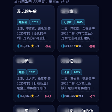
99:16
99:52
当前类型共
3000
部，展示前
24
部
漫长的午后
城市童话
中国
高分
美国
院线
电视剧
2025
纪录片
2025
主演：
李宥真、谢承南 等
主演：
蒋知南、金泰浩 等
2025年的《漫长的午
2025年的《城市童话》
后》是钱亦舒再度打磨
是余之言再度打磨的喜
的动漫佳作。中国大陆
剧佳作。美国的取景与
89,347
8.4
84,867
8.8
动漫
喜剧
的取景与海岛日常的氛
历史战争的氛围相互成
99:04
99:40
围相互成就，李宥真与
就，蒋知南与金泰浩的
谢承南的对手戏自然克
对手戏自然克制，让整
旧巷新生
双城记新版
英国
完结
中国
独播
制，让整部影片在悬念
部影片在悬念与温度
与...
之...
电影
2025
动漫
2025
主演：
余之言、季棠夏 等
主演：
苏柏然、樊清晏 等
2025年的《旧巷新生》
2025年的《双城记新
是金正勋再度打磨的科
版》是钱亦舒再度打磨
幻佳作。英国的取景与
的动作佳作。中国大陆
65,063
9.2
98,375
9.1
科幻
动作
雨夜物语的氛围相互成
的取景与沙漠探险的氛
99:24
99:36
就，余之言与季棠夏的
围相互成就，苏柏然与
对手戏自然克制，让整
樊清晏的对手戏自然克
暑期里的列车
一封来自首尔的信
中国
杜比
韩国
热播
部影片在悬念与温度
制，让整部影片在悬念