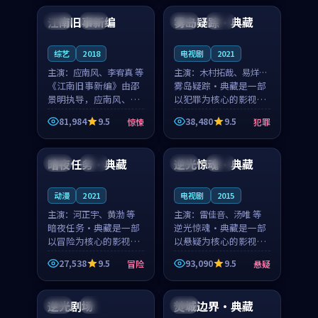
合作演出，影片在情感
纠葛，爱情元素贯穿始
江南旧事新编
雾岛疑踪·典藏
日本
院线
中国
院线
层次与现实质感之间
终，节奏稳健而富有张
游...
力，...
综艺
2018
电视剧
2021
主演：
应南风、李宥真 等
主演：
木村拓哉、易烊千
《江南旧事新编》由邵
玺 等
雾岛疑踪·典藏是一部
景明执导，应南风、李
以犯罪为核心的影视作
宥真领衔主演，是一部
品，围绕危机、反转与
81,984
9.5
38,480
9.5
惊悚
犯罪
2018年上映的日本惊悚
人物成长展开，整体节
99:40
99:22
综艺。影片以邻里温情
奏紧凑，值得推荐观
为切入，呈现一段从初
看。
暗夜任务·典藏
逆光惊魂·典藏
中国
热播
日本
院线
遇到告别都浸着真实
情...
动漫
2021
电视剧
2015
主演：
河正宇、黄渤 等
主演：
雷佳音、汤唯 等
暗夜任务·典藏是一部
逆光惊魂·典藏是一部
以冒险为核心的影视作
以悬疑为核心的影视作
品，围绕危机、反转与
品，围绕危机、反转与
27,538
9.5
93,090
9.5
冒险
悬疑
人物成长展开，整体节
人物成长展开，整体节
99:41
99:25
奏紧凑，值得推荐观
奏紧凑，值得推荐观
看。
看。
逆光剧场
焚城边界·典藏
日本
热播
中国