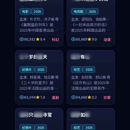
之...
与...
电影
2025
电视剧
2025
主演：
朴艺珍、沐子瑜 等
主演：
邵知白、吉田美琴
《暑期里的列车》是
等
《一封来自首尔的信》
2025年中国香港出品的
是2025年韩国出品的动
科幻新作，主创团队希
漫新作，主创团队希望
80,581
9.4
80,669
9.0
科幻
动漫
望用城市夜归人的故事
用高考往事的故事让观
99:12
99:48
让观众停下来想一想。
众停下来想一想。邵知
朴艺珍领衔，沐子瑜担
白领衔，吉田美琴担任
三十岁的夏天
远方有山
法国
4K
法国
独播
任重要角色，郑书延的
重要角色，谢承南的
叙...
叙...
纪录片
2025
综艺
2025
主演：
韩星澜、陆见鹿 等
主演：
赵砚青、颜以南 等
《三十岁的夏天》是
《远方有山》是2025年
2025年法国出品的喜剧
法国出品的犯罪新作，
新作，主创团队希望用
主创团队希望用高校追
63,044
7.8
64,666
8.2
喜剧
犯罪
深夜电台的故事让观众
梦的故事让观众停下来
99:32
99:08
停下来想一想。韩星澜
想一想。赵砚青领衔，
领衔，陆见鹿担任重要
颜以南担任重要角色，
当时只道是寻常
旧梦如新
泰国
杜比
中国
高分
角色，山田纯一的叙事
山田纯一的叙事节奏
节...
一...
纪录片
2025
综艺
2025