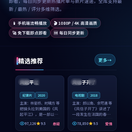
即看，每日同步更新热播片单与新片速递，全库支持最
新 / 最热 / 评分多维筛选。
📱 手机端流畅播放
🎬 1080P / 4K 高清画质
🚀 免下载即点即看
🆕 每日同步更新
精选推荐
更多
99:07
99:21
风起平江
风信子开了
美国
完结
法国
4K
纪录片
2020
电视剧
2018
主演：
林星桥、时晴方 等
主演：
颜以南、余可遇 等
把镜头拉到美国的《风
《风信子开了》讲述了
起平江》，是一部以时
一段发生在法国的春日
光记忆为底色的悬疑作
漫步故事。颜以南饰演
97,126
9.5
78,850
9.5
悬疑
爱情
品。林星桥和时晴方贡
的主角与余可遇的角色
99:53
99:46
献了2020年颇受关注的
因一场意外卷入更深的