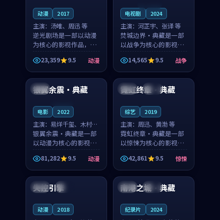
连载中
动漫
2017
电视剧
2024
主演：
汤唯、周迅 等
主演：
河正宇、张译 等
逆光剧场是一部以动漫
焚城边界·典藏是一部
为核心的影视作品，围
以战争为核心的影视作
绕危机、反转与人物成
品，围绕危机、反转与
23,359
9.5
14,565
9.5
动漫
战争
长展开，整体节奏紧
人物成长展开，整体节
99:03
99:21
凑，值得推荐观看。
奏紧凑，值得推荐观
看。
银翼余震·典藏
霓虹终章·典藏
英国
韩国
热播
连载中
电影
2022
综艺
2019
主演：
易烊千玺、木村拓
主演：
周迅、黄渤 等
哉 等
银翼余震·典藏是一部
霓虹终章·典藏是一部
以动漫为核心的影视作
以惊悚为核心的影视作
品，围绕危机、反转与
品，围绕危机、反转与
81,282
9.5
42,861
9.5
动漫
惊悚
人物成长展开，整体节
人物成长展开，整体节
99:41
99:39
奏紧凑，值得推荐观
奏紧凑，值得推荐观
看。
看。
失控引擎
南港之城·典藏
美国
热播
法国
完结
动漫
2018
纪录片
2024