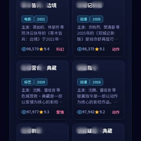
沈意林的对手戏自然克
领衔，高若初担任重要
草木皆兵：边境
双城记新版
泰国
独播
中国
独播
制，让整部影片在悬
角色，戚南柯的叙事
念...
节...
电影
2021
动漫
2025
主演：
莫如初、林星桥 等
主演：
苏柏然、樊清晏 等
邢沐云执导的《草木皆
2025年的《双城记新
兵：边境》于2021年面
版》是钱亦舒再度打磨
世，泰国的城市气质与
的动作佳作。中国大陆
98,570
9.4
98,375
9.1
科幻
动作
校园青春的人物心境共
的取景与沙漠探险的氛
99:30
99:02
同构筑了影片基调。莫
围相互成就，苏柏然与
如初、林星桥用细腻的
樊清晏的对手戏自然克
危城营救·典藏
银翼指令
法国
4K
中国
完结
表演撑起整部科幻电
制，让整部影片在悬念
影...
与...
综艺
2019
动漫
2016
主演：
沈腾、雷佳音 等
主演：
沈腾、雷佳音 等
危城营救·典藏是一部
银翼指令是一部以动作
以爱情为核心的影视作
为核心的影视作品，围
品，围绕危机、反转与
绕危机、反转与人物成
97,977
9.3
97,942
9.2
爱情
动作
人物成长展开，整体节
长展开，整体节奏紧
99:54
99:31
奏紧凑，值得推荐观
凑，值得推荐观看。
看。
危城倒影
银翼疑踪·典藏
英国
完结
韩国
热播