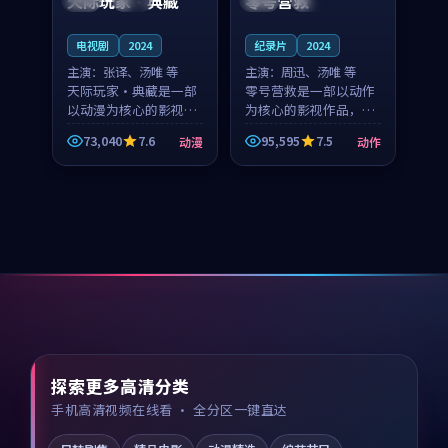
天际玩家·典藏
零号营救
电视剧
2024
纪录片
2024
主演：
张译、汤唯 等
主演：
周迅、汤唯 等
天际玩家·典藏是一部
零号营救是一部以动作
以动漫为核心的影视作
为核心的影视作品，围
品，围绕危机、反转与
绕危机、反转与人物成
73,040
7.6
95,595
7.5
动漫
动作
人物成长展开，整体节
长展开，整体节奏紧
奏紧凑，值得推荐观
凑，值得推荐观看。
看。
探索更多高清分类
手机高清视频在线看 · 全分区一键直达