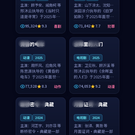
主演：
顾予安、戚南柯 等
主演：
山下凉太、沈知韵
邢沐云执导的《当时只
等
滨田凉介执导的《旧梦
道是寻常》于2025年面
如新》于2025年面世，
世，泰国的城市气质与
中国台湾的城市气质与
95,324
9.3
71,842
7.7
喜剧
犯罪
母女情深的人物心境共
异国相遇的人物心境共
99:20
99:56
同构筑了影片基调。顾
同构筑了影片基调。山
予安、戚南柯用细腻的
下凉太、沈知韵用细腻
黄昏的电车
余晖里的人们
日本
4K
泰国
完结
表演撑起整部喜剧电
的表演撑起整部犯罪
影...
电...
动漫
2025
电视剧
2025
主演：
周怀风、应南风 等
主演：
卫见秋、顾沂溪 等
陈思源执导的《黄昏的
邢沐云执导的《余晖里
电车》于2025年面世，
的人们》于2025年面
日本的城市气质与渔村
世，泰国的城市气质与
77,528
8.3
74,053
9.2
动作
动漫
故事的人物心境共同构
小镇生活的人物心境共
99:45
99:24
筑了影片基调。周怀
同构筑了影片基调。卫
风、应南风用细腻的表
见秋、顾沂溪用细腻的
断桥密令·典藏
月面证词·典藏
韩国
杜比
英国
高分
演撑起整部动作电影，
表演撑起整部动漫电
剧...
影，...
动漫
2024
电视剧
2024
主演：
河正宇、刘亦菲 等
主演：
张译、黄渤 等
断桥密令·典藏是一部
月面证词·典藏是一部