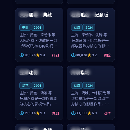
99:59
99:26
节奏紧凑，值得推荐观
奏紧凑，值得推荐观
看。
看。
天际迷雾·典藏
狂潮追凶·纪念版
泰国
热播
日本
高分
电影
2024
动漫
2024
主演：
黄渤、梁朝伟 等
主演：
梁朝伟、沈腾 等
天际迷雾·典藏是一部
狂潮追凶·纪念版是一
以科幻为核心的影视作
部以冒险为核心的影视
品，围绕危机、反转与
作品，围绕危机、反转
26,974
9.4
48,828
9.2
科幻
冒险
人物成长展开，整体节
与人物成长展开，整体
99:40
99:32
奏紧凑，值得推荐观
节奏紧凑，值得推荐观
看。
看。
狂潮迷雾
终局猎场
中国
杜比
泰国
完结
综艺
2024
动漫
2024
主演：
黄渤、汤唯 等
主演：
汤唯、木村拓哉 等
狂潮迷雾是一部以喜剧
终局猎场是一部以动作
为核心的影视作品，围
为核心的影视作品，围
绕危机、反转与人物成
绕危机、反转与人物成
39,914
9.3
33,111
6.9
喜剧
动作
长展开，整体节奏紧
长展开，整体节奏紧
99:45
99:55
凑，值得推荐观看。
凑，值得推荐观看。
泰国
杜比
日本
院线