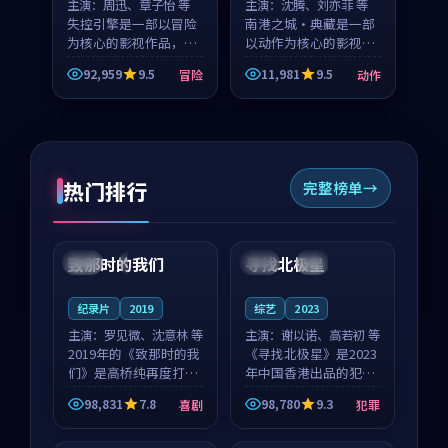
主演：
周迅、章子怡 等
主演：
沈腾、刘亦菲 等
失控引擎是一部以冒险
南港之城·典藏是一部
为核心的影视作品，围
以动作为核心的影视作
绕危机、反转与人物成
品，围绕危机、反转与
92,959
9.5
11,981
9.5
冒险
动作
长展开，整体节奏紧
人物成长展开，整体节
凑，值得推荐观看。
奏紧凑，值得推荐观
看。
热门排行
完整榜单
99:22
99:18
致那时的我们
寻找北极星
中国
4K
中国
4K
纪录片
2019
综艺
2023
主演：
罗见微、沈意林 等
主演：
谢以诺、高若初 等
2019年的《致那时的我
《寻找北极星》是2023
们》是高桥纯再度打磨
年中国香港出品的犯罪
的喜剧佳作。中国大陆
新作，主创团队希望用
98,831
7.8
98,780
9.3
喜剧
犯罪
的取景与都市寓言的氛
公路冒险的故事让观众
99:44
99:40
围相互成就，罗见微与
停下来想一想。谢以诺