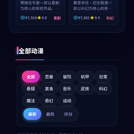
寒锋信号是一部以喜剧
暴雪来信·纪念版是一
为核心的影视作品，围
部以科幻为核心的影视
绕危机、反转与人物成
作品，围绕危机、反转
97,916
8.8
97,881
9.4
喜剧
科幻
长展开，整体节奏紧
与人物成长展开，整体
凑，值得推荐观看。
节奏紧凑，值得推荐观
看。
全部动漫
全部
恋爱
冒险
机甲
日常
悬疑
美食
音乐
武侠
科幻
魔法
奇幻
运动
最新
最热
评分