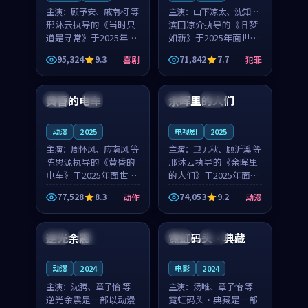
主演：
顾予安、戚南柯 等
主演：
山下凉太、沈知韵
邢沐云执导的《当时只
等
滨田凉介执导的《旧梦
道是寻常》于2025年面
如新》于2025年面世，
世，泰国的城市气质与
中国台湾的城市气质与
95,324
9.3
71,842
7.7
喜剧
犯罪
母女情深的人物心境共
异国相遇的人物心境共
99:20
99:56
同构筑了影片基调。顾
同构筑了影片基调。山
予安、戚南柯用细腻的
下凉太、沈知韵用细腻
黄昏的电车
余晖里的人们
日本
4K
泰国
完结
表演撑起整部喜剧电
的表演撑起整部犯罪
影...
电...
动漫
2025
电视剧
2025
主演：
周怀风、应南风 等
主演：
卫见秋、顾沂溪 等
陈思源执导的《黄昏的
邢沐云执导的《余晖里
电车》于2025年面世，
的人们》于2025年面
日本的城市气质与渔村
世，泰国的城市气质与
77,528
8.3
74,053
9.2
动作
动漫
故事的人物心境共同构
小镇生活的人物心境共
88:14
99:35
筑了影片基调。周怀
同构筑了影片基调。卫
风、应南风用细腻的表
见秋、顾沂溪用细腻的
逆光余震
霓虹码头·典藏
中国
杜比
法国
高分
演撑起整部动作电影，
表演撑起整部动漫电
剧...
影，...
动漫
2024
电影
2024
主演：
沈腾、章子怡 等
主演：
汤唯、章子怡 等
逆光余震是一部以动漫
霓虹码头·典藏是一部