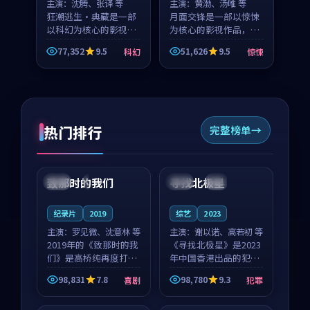
主演：
沈腾、张译 等
主演：
黄渤、汤唯 等
狂潮逃生·典藏是一部
月面交锋是一部以惊悚
以科幻为核心的影视作
为核心的影视作品，围
品，围绕危机、反转与
绕危机、反转与人物成
77,352
9.5
51,626
9.5
科幻
惊悚
人物成长展开，整体节
长展开，整体节奏紧
奏紧凑，值得推荐观
凑，值得推荐观看。
看。
热门排行
完整榜单
99:22
99:18
致那时的我们
寻找北极星
中国
4K
中国
4K
纪录片
2019
综艺
2023
主演：
罗见微、沈意林 等
主演：
谢以诺、高若初 等
2019年的《致那时的我
《寻找北极星》是2023
们》是高桥纯再度打磨
年中国香港出品的犯罪
的喜剧佳作。中国大陆
新作，主创团队希望用
98,831
7.8
98,780
9.3
喜剧
犯罪
的取景与都市寓言的氛
公路冒险的故事让观众
99:44
99:40
围相互成就，罗见微与
停下来想一想。谢以诺