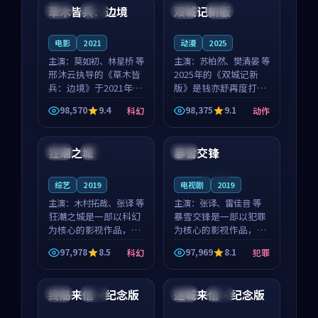
沈意林的对手戏自然克
领衔，高若初担任重要
草木皆兵：边境
双城记新版
泰国
独播
中国
独播
制，让整部影片在悬
角色，戚南柯的叙事
念...
节...
电影
2021
动漫
2025
主演：
莫如初、林星桥 等
主演：
苏柏然、樊清晏 等
邢沐云执导的《草木皆
2025年的《双城记新
兵：边境》于2021年面
版》是钱亦舒再度打磨
世，泰国的城市气质与
的动作佳作。中国大陆
98,570
9.4
98,375
9.1
科幻
动作
校园青春的人物心境共
的取景与沙漠探险的氛
99:59
99:51
同构筑了影片基调。莫
围相互成就，苏柏然与
如初、林星桥用细腻的
樊清晏的对手戏自然克
狂潮之城
暴雪交锋
韩国
杜比
韩国
表演撑起整部科幻电
制，让整部影片在悬念
影...
与...
连载中
综艺
2019
电视剧
2019
主演：
木村拓哉、张译 等
主演：
张译、雷佳音 等
狂潮之城是一部以科幻
暴雪交锋是一部以犯罪
为核心的影视作品，围
为核心的影视作品，围
绕危机、反转与人物成
绕危机、反转与人物成
97,978
8.5
97,969
8.1
科幻
犯罪
长展开，整体节奏紧
长展开，整体节奏紧
99:54
95:14
凑，值得推荐观看。
凑，值得推荐观看。
终局来信·纪念版
迷城来信·纪念版
日本
高分
泰国
独播