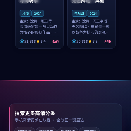
深海玩家
无名降临·典藏
动漫
2024
电视剧
2024
主演：
沈腾、周迅 等
主演：
沈腾、河正宇 等
深海玩家是一部以动作
无名降临·典藏是一部
为核心的影视作品，围
以战争为核心的影视作
绕危机、反转与人物成
品，围绕危机、反转与
51,318
8.4
50,818
7.7
动作
战争
长展开，整体节奏紧
人物成长展开，整体节
凑，值得推荐观看。
奏紧凑，值得推荐观
看。
探索更多高清分类
手机高清视频在线看 · 全分区一键直达