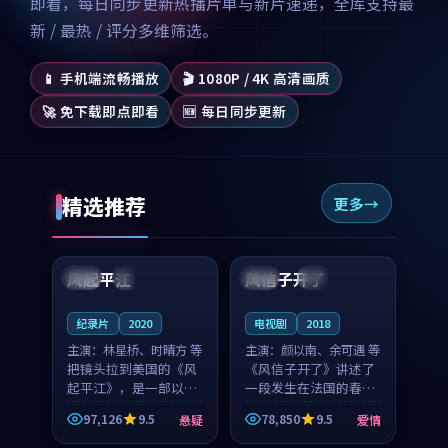
即看，每日同步更新热播片单与新片速递，全库支持最
新 / 最热 / 评分多维筛选。
📱 手机端流畅播放
🎬 1080P / 4K 高清画质
🚀 免下载即点即看
🆕 每日同步更新
精选推荐
更多
99:07
99:21
风起平江
风信子开了
美国
完结
法国
4K
纪录片
2020
电视剧
2018
主演：
林星桥、时晴方 等
主演：
颜以南、余可遇 等
把镜头拉到美国的《风
《风信子开了》讲述了
起平江》，是一部以时
一段发生在法国的春日
光记忆为底色的悬疑作
漫步故事。颜以南饰演
97,126
9.5
78,850
9.5
悬疑
爱情
品。林星桥和时晴方贡
的主角与余可遇的角色
99:53
99:18
献了2020年颇受关注的
因一场意外卷入更深的