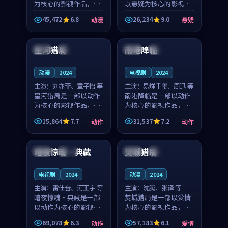
为核心的影视作品，围
以悬疑为核心的影视作
绕危机、反转与人物成
品，围绕危机、反转与
45,472
6.8
26,234
9.0
动漫
悬疑
长展开，整体节奏紧
人物成长展开，整体节
99:29
99:14
凑，值得推荐观看。
奏紧凑，值得推荐观
看。
星河猎局
南港降临
泰国
热播
日本
独播
动漫
2024
电视剧
2024
主演：
刘亦菲、章子怡 等
主演：
易烊千玺、周迅 等
星河猎局是一部以动作
南港降临是一部以动作
为核心的影视作品，围
为核心的影视作品，围
绕危机、反转与人物成
绕危机、反转与人物成
15,864
7.7
31,537
7.2
动作
动作
长展开，整体节奏紧
长展开，整体节奏紧
99:08
99:47
凑，值得推荐观看。
凑，值得推荐观看。
暗夜惊魂·典藏
焚城猎局
中国
高分
中国
院线
电视剧
2024
动漫
2024
主演：
雷佳音、河正宇 等
主演：
沈腾、张译 等
暗夜惊魂·典藏是一部
焚城猎局是一部以爱情
以动作为核心的影视作
为核心的影视作品，围
品，围绕危机、反转与
绕危机、反转与人物成
69,078
6.3
57,183
6.1
动作
爱情
人物成长展开，整体节
长展开，整体节奏紧