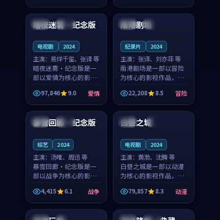
99:57
99:42
奏紧凑，值得推荐观
凑，值得推荐观看。
看。
暗夜迷雾·纪念版
南港剧场
美国
完结
中国
完结
电视剧
2024
纪录片
2024
主演：
易烊千玺、张译 等
主演：
张译、刘亦菲 等
暗夜迷雾·纪念版是一
南港剧场是一部以冒险
部以爱情为核心的影视
为核心的影视作品，围
作品，围绕危机、反转
绕危机、反转与人物成
97,846
9.0
22,208
8.5
爱情
冒险
与人物成长展开，整体
长展开，整体节奏紧
99:16
99:03
节奏紧凑，值得推荐观
凑，值得推荐观看。
看。
暴雪回廊·纪念版
白昼之城
中国
独播
泰国
4K
综艺
2024
电视剧
2024
主演：
汤唯、周迅 等
主演：
黄渤、沈腾 等
暴雪回廊·纪念版是一
白昼之城是一部以动漫
部以战争为核心的影视
为核心的影视作品，围
作品，围绕危机、反转
绕危机、反转与人物成
4,415
6.1
79,857
8.3
战争
动漫
与人物成长展开，整体
长展开，整体节奏紧
99:23
99:30
节奏紧凑，值得推荐观
凑，值得推荐观看。
看。
美国
杜比
法国
高分