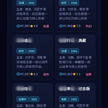
动漫
2015
综艺
2024
主演：
黄渤、河正宇 等
主演：
刘亦菲、黄渤 等
终局来信·纪念版是一
迷城来信·纪念版是一
部以动漫为核心的影视
部以科幻为核心的影视
作品，围绕危机、反转
作品，围绕危机、反转
97,967
6.8
97,963
7.9
动漫
科幻
与人物成长展开，整体
与人物成长展开，整体
97:46
99:30
节奏紧凑，值得推荐观
节奏紧凑，值得推荐观
看。
看。
深海追击
危城行动·典藏
美国
高分
中国
独播
综艺
2024
动漫
2016
主演：
刘亦菲、汤唯 等
主演：
沈腾、易烊千玺 等
深海追击是一部以动作
危城行动·典藏是一部
为核心的影视作品，围
以战争为核心的影视作
绕危机、反转与人物成
品，围绕危机、反转与
97,937
6.3
97,927
7.2
动作
战争
长展开，整体节奏紧
人物成长展开，整体节
99:05
99:43
凑，值得推荐观看。
奏紧凑，值得推荐观
看。
寒锋信号
暴雪来信·纪念版
中国
杜比
中国
完结
纪录片
2015
电影
2015
主演：
雷佳音、周迅 等
主演：
沈腾、河正宇 等