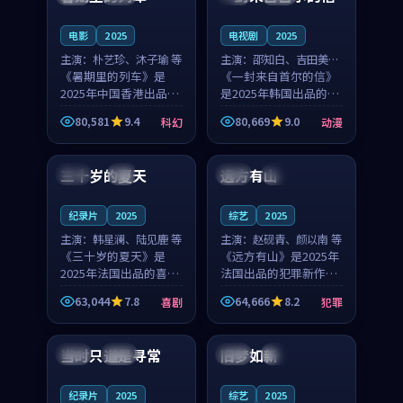
之...
与...
电影
2025
电视剧
2025
主演：
朴艺珍、沐子瑜 等
主演：
邵知白、吉田美琴
《暑期里的列车》是
等
《一封来自首尔的信》
2025年中国香港出品的
是2025年韩国出品的动
科幻新作，主创团队希
漫新作，主创团队希望
80,581
9.4
80,669
9.0
科幻
动漫
望用城市夜归人的故事
用高考往事的故事让观
99:12
99:48
让观众停下来想一想。
众停下来想一想。邵知
朴艺珍领衔，沐子瑜担
白领衔，吉田美琴担任
三十岁的夏天
远方有山
法国
4K
法国
独播
任重要角色，郑书延的
重要角色，谢承南的
叙...
叙...
纪录片
2025
综艺
2025
主演：
韩星澜、陆见鹿 等
主演：
赵砚青、颜以南 等
《三十岁的夏天》是
《远方有山》是2025年
2025年法国出品的喜剧
法国出品的犯罪新作，
新作，主创团队希望用
主创团队希望用高校追
63,044
7.8
64,666
8.2
喜剧
犯罪
深夜电台的故事让观众
梦的故事让观众停下来
99:32
99:08
停下来想一想。韩星澜
想一想。赵砚青领衔，
领衔，陆见鹿担任重要
颜以南担任重要角色，
当时只道是寻常
旧梦如新
泰国
杜比
中国
高分
角色，山田纯一的叙事
山田纯一的叙事节奏
节...
一...
纪录片
2025
综艺
2025