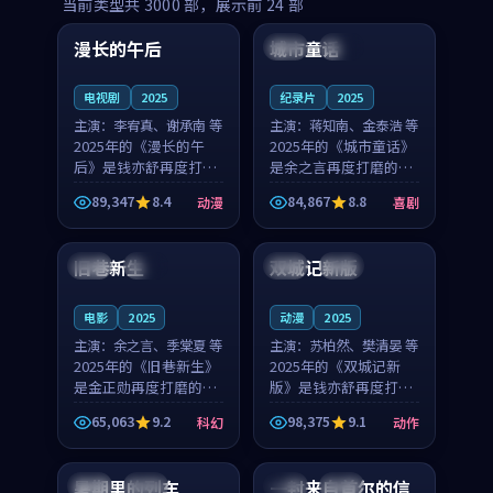
99:16
99:52
当前类型共
3000
部，展示前
24
部
漫长的午后
城市童话
中国
高分
美国
院线
电视剧
2025
纪录片
2025
主演：
李宥真、谢承南 等
主演：
蒋知南、金泰浩 等
2025年的《漫长的午
2025年的《城市童话》
后》是钱亦舒再度打磨
是余之言再度打磨的喜
的动漫佳作。中国大陆
剧佳作。美国的取景与
89,347
8.4
84,867
8.8
动漫
喜剧
的取景与海岛日常的氛
历史战争的氛围相互成
99:04
99:40
围相互成就，李宥真与
就，蒋知南与金泰浩的
谢承南的对手戏自然克
对手戏自然克制，让整
旧巷新生
双城记新版
英国
完结
中国
独播
制，让整部影片在悬念
部影片在悬念与温度
与...
之...
电影
2025
动漫
2025
主演：
余之言、季棠夏 等
主演：
苏柏然、樊清晏 等
2025年的《旧巷新生》
2025年的《双城记新
是金正勋再度打磨的科
版》是钱亦舒再度打磨
幻佳作。英国的取景与
的动作佳作。中国大陆
65,063
9.2
98,375
9.1
科幻
动作
雨夜物语的氛围相互成
的取景与沙漠探险的氛
99:24
99:36
就，余之言与季棠夏的
围相互成就，苏柏然与
对手戏自然克制，让整
樊清晏的对手戏自然克
暑期里的列车
一封来自首尔的信
中国
杜比
韩国
热播
部影片在悬念与温度
制，让整部影片在悬念