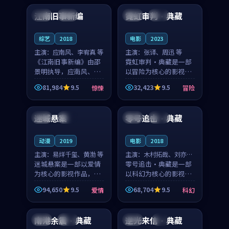
合作演出，影片在情感
纠葛，爱情元素贯穿始
江南旧事新编
霓虹审判·典藏
日本
院线
日本
院线
层次与现实质感之间
终，节奏稳健而富有张
游...
力，...
综艺
2018
电影
2023
主演：
应南风、李宥真 等
主演：
张译、周迅 等
《江南旧事新编》由邵
霓虹审判·典藏是一部
景明执导，应南风、李
以冒险为核心的影视作
宥真领衔主演，是一部
品，围绕危机、反转与
81,984
9.5
32,423
9.5
惊悚
冒险
2018年上映的日本惊悚
人物成长展开，整体节
92:21
99:11
综艺。影片以邻里温情
奏紧凑，值得推荐观
为切入，呈现一段从初
看。
迷城悬案
零号追击·典藏
中国
热播
日本
杜比
遇到告别都浸着真实
情...
动漫
2019
电影
2018
主演：
易烊千玺、黄渤 等
主演：
木村拓哉、刘亦菲
迷城悬案是一部以爱情
等
零号追击·典藏是一部
为核心的影视作品，围
以科幻为核心的影视作
绕危机、反转与人物成
品，围绕危机、反转与
94,650
9.5
68,704
9.5
爱情
科幻
长展开，整体节奏紧
人物成长展开，整体节
99:12
99:11
凑，值得推荐观看。
奏紧凑，值得推荐观
看。
南港余震·典藏
逆光来信·典藏
泰国
独播
美国
4K