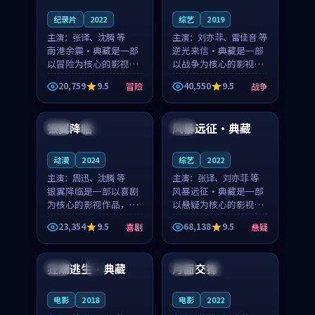
纪录片
2022
综艺
2019
主演：
张译、沈腾 等
主演：
刘亦菲、雷佳音 等
南港余震·典藏是一部
逆光来信·典藏是一部
以冒险为核心的影视作
以战争为核心的影视作
品，围绕危机、反转与
品，围绕危机、反转与
20,759
9.5
40,550
9.5
冒险
战争
人物成长展开，整体节
人物成长展开，整体节
99:36
99:17
奏紧凑，值得推荐观
奏紧凑，值得推荐观
看。
看。
银翼降临
风暴远征·典藏
泰国
高分
日本
连载中
动漫
2024
综艺
2022
主演：
周迅、沈腾 等
主演：
张译、刘亦菲 等
银翼降临是一部以喜剧
风暴远征·典藏是一部
为核心的影视作品，围
以悬疑为核心的影视作
绕危机、反转与人物成
品，围绕危机、反转与
23,354
9.5
68,138
9.5
喜剧
悬疑
长展开，整体节奏紧
人物成长展开，整体节
99:35
99:23
凑，值得推荐观看。
奏紧凑，值得推荐观
看。
狂潮逃生·典藏
月面交锋
泰国
4K
美国
高分
电影
2018
电影
2022