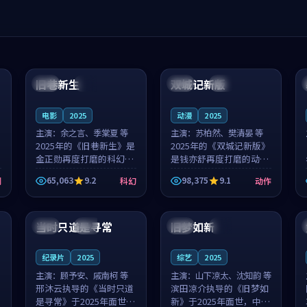
99:04
99:40
旧巷新生
双城记新版
英国
完结
中国
独播
电影
2025
动漫
2025
主演：
余之言、季棠夏 等
主演：
苏柏然、樊清晏 等
2025年的《旧巷新生》是
2025年的《双城记新版》
金正勋再度打磨的科幻佳
是钱亦舒再度打磨的动作
作。英国的取景与雨夜物
佳作。中国大陆的取景与
65,063
9.2
98,375
9.1
剧
科幻
动作
语的氛围相互成就，余之
沙漠探险的氛围相互成
言与季棠夏的对手戏自然
就，苏柏然与樊清晏的对
99:32
99:08
克制，让整部影片在悬念
手戏自然克制，让整部影
与温度之...
片在悬念与...
当时只道是寻常
旧梦如新
泰国
杜比
中国
高分
纪录片
2025
综艺
2025
主演：
顾予安、戚南柯 等
主演：
山下凉太、沈知韵 等
邢沐云执导的《当时只道
滨田凉介执导的《旧梦如
是寻常》于2025年面世，
新》于2025年面世，中国