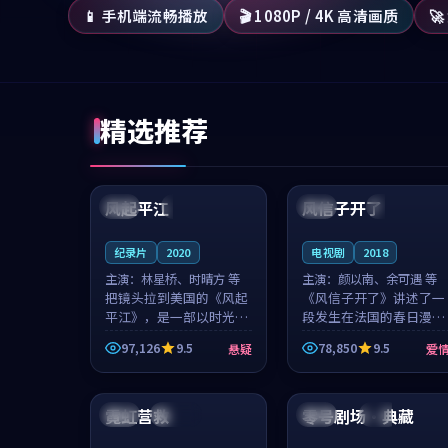
📱 手机端流畅播放
🎬 1080P / 4K 高清画质

精选推荐
99:07
99:21
风起平江
风信子开了
美国
完结
法国
4K
纪录片
2020
电视剧
2018
主演：
林星桥、时晴方 等
主演：
颜以南、余可遇 等
把镜头拉到美国的《风起
《风信子开了》讲述了一
平江》，是一部以时光记
段发生在法国的春日漫步
忆为底色的悬疑作品。林
故事。颜以南饰演的主角
97,126
9.5
78,850
9.5
悬疑
爱
星桥和时晴方贡献了2020
与余可遇的角色因一场意
年颇受关注的合作演出，
外卷入更深的纠葛，爱情
99:41
99:46
影片在情感层次与现实质
元素贯穿始终，节奏稳健
感之间游...
而富有张力，...
霓虹营救
零号剧场·典藏
中国
连载中
韩国
杜比