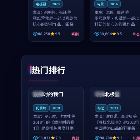
电视剧
2020
电影
2016
主演：
梁朝伟、张译 等
主演：
沈腾、周迅 等
霓虹营救是一部以喜剧为
零号剧场·典藏是一部以
核心的影视作品，围绕危
科幻为核心的影视作品，
机、反转与人物成长展
围绕危机、反转与人物成
88,258
9.5
80,604
9.5
喜剧
科
开，整体节奏紧凑，值得
长展开，整体节奏紧凑，
推荐观看。
值得推荐观看。
热门排行
99:22
99:18
致那时的我们
寻找北极星
中国
4K
中国
4K
纪录片
2019
综艺
2023
主演：
罗见微、沈意林 等
主演：
谢以诺、高若初 等
2019年的《致那时的我
《寻找北极星》是2023年
们》是高桥纯再度打磨的
中国香港出品的犯罪新
喜剧佳作。中国大陆的取
作，主创团队希望用公路
98,831
7.8
98,780
9.3
喜剧
犯
景与都市寓言的氛围相互
冒险的故事让观众停下来