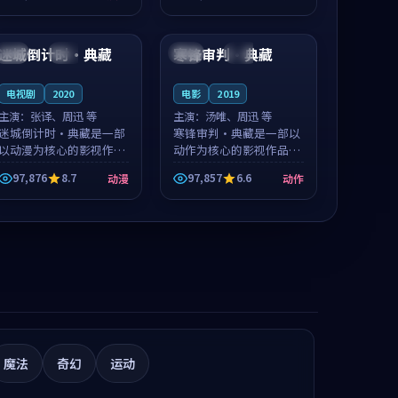
凑，值得推荐观看。
推荐观看。
91:59
99:01
迷城倒计时·典藏
寒锋审判·典藏
中国
完结
中国
高分
电视剧
2020
电影
2019
主演：
张译、周迅 等
主演：
汤唯、周迅 等
迷城倒计时·典藏是一部
寒锋审判·典藏是一部以
以动漫为核心的影视作
动作为核心的影视作品，
品，围绕危机、反转与人
围绕危机、反转与人物成
97,876
8.7
97,857
6.6
动漫
动作
物成长展开，整体节奏紧
长展开，整体节奏紧凑，
凑，值得推荐观看。
值得推荐观看。
魔法
奇幻
运动