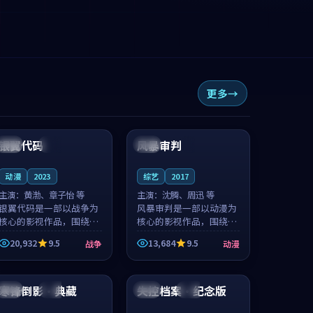
更多
92:35
95:59
银翼代码
风暴审判
中国
高分
韩国
4K
动漫
2023
综艺
2017
主演：
黄渤、章子怡 等
主演：
沈腾、周迅 等
银翼代码是一部以战争为
风暴审判是一部以动漫为
核心的影视作品，围绕危
核心的影视作品，围绕危
机、反转与人物成长展
机、反转与人物成长展
20,932
9.5
13,684
9.5
战争
动漫
开，整体节奏紧凑，值得
开，整体节奏紧凑，值得
推荐观看。
推荐观看。
99:44
99:31
寒锋倒影·典藏
失控档案·纪念版
美国
完结
英国
院线