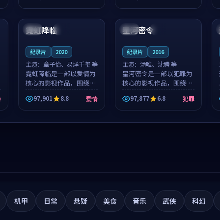
筑了影片基调。莫如初、
就，苏柏然与樊清晏的对
99:51
99:38
林星桥用细腻的表演撑起
手戏自然克制，让整部影
整部科幻电影...
片在悬念与...
霓虹降临
星河密令
中国
独播
美国
院线
纪录片
2020
纪录片
2016
主演：
章子怡、易烊千玺 等
主演：
汤唯、沈腾 等
霓虹降临是一部以爱情为
星河密令是一部以犯罪为
核心的影视作品，围绕危
核心的影视作品，围绕危
机、反转与人物成长展
机、反转与人物成长展
97,901
8.8
97,877
6.8
悚
爱情
犯罪
开，整体节奏紧凑，值得
开，整体节奏紧凑，值得
推荐观看。
推荐观看。
机甲
日常
悬疑
美食
音乐
武侠
科幻