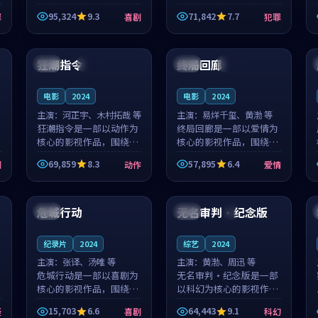
泰国的城市气质与母女情
台湾的城市气质与异国相
95,324
9.3
71,842
7.7
罪
喜剧
犯罪
深的人物心境共同构筑了
遇的人物心境共同构筑了
影片基调。顾予安、戚南
影片基调。山下凉太、沈
99:10
99:11
柯用细腻的表演撑起整部
知韵用细腻的表演撑起整
喜剧电影...
部犯罪电...
狂潮指令
终局回廊
中国
独播
英国
高分
电影
2024
电影
2024
主演：
河正宇、木村拓哉 等
主演：
易烊千玺、黄渤 等
狂潮指令是一部以动作为
终局回廊是一部以爱情为
核心的影视作品，围绕危
核心的影视作品，围绕危
机、反转与人物成长展
机、反转与人物成长展
69,859
8.3
57,895
6.4
剧
动作
爱情
开，整体节奏紧凑，值得
开，整体节奏紧凑，值得
推荐观看。
推荐观看。
99:45
99:14
危城行动
无名审判·纪念版
英国
4K
泰国
4K
纪录片
2024
综艺
2024
主演：
张译、汤唯 等
主演：
黄渤、周迅 等
危城行动是一部以喜剧为
无名审判·纪念版是一部
核心的影视作品，围绕危
以科幻为核心的影视作
机、反转与人物成长展
品，围绕危机、反转与人
15,703
6.6
64,443
9.1
疑
喜剧
科幻
开，整体节奏紧凑，值得
物成长展开，整体节奏紧