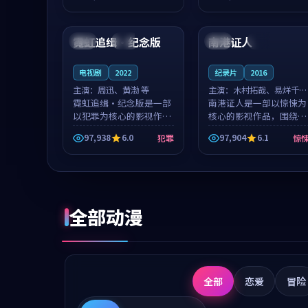
成就，罗见微与沈意林的
想一想。谢以诺领衔，高
99:24
88:18
对手戏自然克制，让整部
若初担任重要角色，戚南
影片在悬念...
柯的叙事节...
霓虹追缉·纪念版
南港证人
美国
高分
中国
完结
电视剧
2022
纪录片
2016
主演：
周迅、黄渤 等
主演：
木村拓哉、易烊千玺
霓虹追缉·纪念版是一部
等
南港证人是一部以惊悚为
以犯罪为核心的影视作
核心的影视作品，围绕危
品，围绕危机、反转与人
机、反转与人物成长展
97,938
6.0
97,904
6.1
犯罪
惊
物成长展开，整体节奏紧
开，整体节奏紧凑，值得
凑，值得推荐观看。
推荐观看。
全部动漫
全部
恋爱
冒险