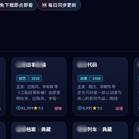
 免下载即点即看
🆕 每日同步更新
99:53
99:46
江南旧事新编
逆光代码
日本
院线
美国
4K
综艺
2018
动漫
2020
主演：
应南风、李宥真 等
主演：
周迅、梁朝伟 等
《江南旧事新编》由邵景
逆光代码是一部以动漫为
明执导，应南风、李宥真
核心的影视作品，围绕危
领衔主演，是一部2018年
机、反转与人物成长展
81,984
9.5
4,995
9.5
情
惊悚
动漫
上映的日本惊悚综艺。影
开，整体节奏紧凑，值得
片以邻里温情为切入，呈
推荐观看。
99:15
99:54
现一段从初遇到告别都浸
着真实情...
迷城档案·典藏
寒锋列车·典藏
英国
4K
日本
4K