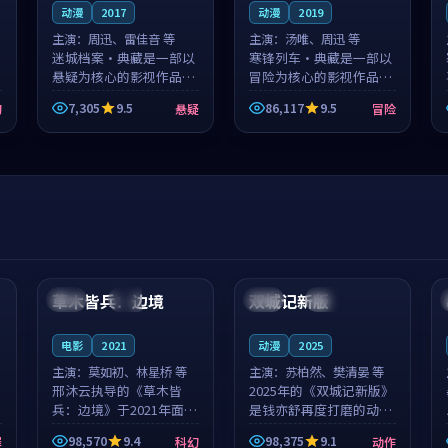
动漫
2017
动漫
2019
主演：
周迅、雷佳音 等
主演：
汤唯、周迅 等
迷城档案·典藏是一部以
寒锋列车·典藏是一部以
悬疑为核心的影视作品，
冒险为核心的影视作品，
围绕危机、反转与人物成
围绕危机、反转与人物成
7,305
9.5
86,117
9.5
幻
悬疑
冒险
长展开，整体节奏紧凑，
长展开，整体节奏紧凑，
值得推荐观看。
值得推荐观看。
99:44
99:40
草木皆兵：边境
双城记新版
泰国
独播
中国
独播
电影
2021
动漫
2025
主演：
莫如初、林星桥 等
主演：
苏柏然、樊清晏 等
邢沐云执导的《草木皆
2025年的《双城记新版》
兵：边境》于2021年面
是钱亦舒再度打磨的动作
世，泰国的城市气质与校
佳作。中国大陆的取景与
98,570
9.4
98,375
9.1
罪
科幻
动作
园青春的人物心境共同构
沙漠探险的氛围相互成