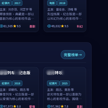
纪录片
2017
电影
2018
主演：
刘亦菲、河正宇 等
主演：
雷佳音、汤唯 等
寒锋倒影·典藏是一部以
失控档案·纪念版是一部
喜剧为核心的影视作品，
以科幻为核心的影视作
围绕危机、反转与人物成
品，围绕危机、反转与人
81,505
9.5
49,032
9.5
喜剧
科幻
长展开，整体节奏紧凑，
物成长展开，整体节奏紧
值得推荐观看。
凑，值得推荐观看。
完整榜单
99:40
99:12
暴雪列车·纪念版
逆光特攻
中国
杜比
法国
高分
纪录片
2018
纪录片
2015
主演：
梁朝伟、周迅 等
主演：
周迅、黄渤 等
暴雪列车·纪念版是一部
逆光特攻是一部以喜剧为
以爱情为核心的影视作
核心的影视作品，围绕危
品，围绕危机、反转与人
机、反转与人物成长展
97,973
8.8
97,962
7.8
爱情
喜剧
物成长展开，整体节奏紧
开，整体节奏紧凑，值得