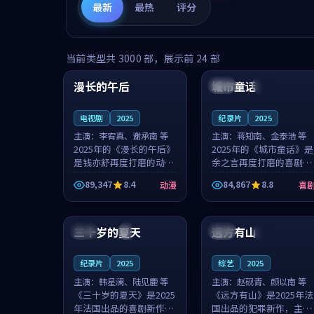
最新
最热
评分
99:16
99:52
当前类型共
3000
部，展示前
24
部
漫长的午后
城市童话
中国
高分
美国
院线
电视剧
2025
纪录片
2025
主演：
李宥真、谢承南 等
主演：
蒋知南、金泰浩 等
2025年的《漫长的午后》
2025年的《城市童话》是
是钱亦舒再度打磨的动漫
余之言再度打磨的喜剧佳
佳作。中国大陆的取景与
作。美国的取景与历史战
89,347
8.4
84,867
8.8
动漫
喜
海岛日常的氛围相互成
争的氛围相互成就，蒋知
就，李宥真与谢承南的对
南与金泰浩的对手戏自然
99:12
99:48
手戏自然克制，让整部影
克制，让整部影片在悬念
片在悬念与...
与温度之...
三十岁的夏天
远方有山
法国
4K
法国
独播
纪录片
2025
综艺
2025
主演：
韩星澜、陆见鹿 等
主演：
赵砚青、颜以南 等
《三十岁的夏天》是2025
《远方有山》是2025年法
年法国出品的喜剧新作，
国出品的犯罪新作，主创