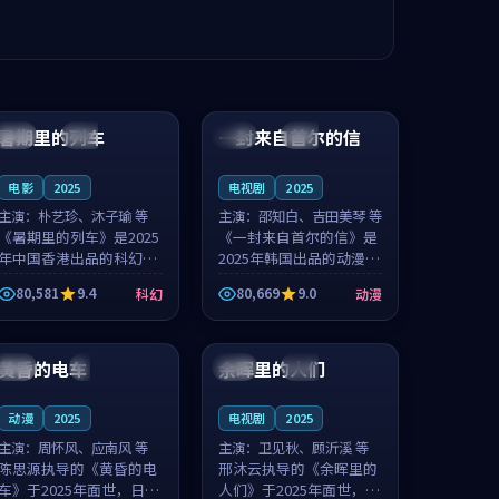
99:24
99:36
暑期里的列车
一封来自首尔的信
中国
杜比
韩国
热播
电影
2025
电视剧
2025
主演：
朴艺珍、沐子瑜 等
主演：
邵知白、吉田美琴 等
《暑期里的列车》是2025
《一封来自首尔的信》是
年中国香港出品的科幻新
2025年韩国出品的动漫新
作，主创团队希望用城市
作，主创团队希望用高考
80,581
9.4
80,669
9.0
科幻
动漫
夜归人的故事让观众停下
往事的故事让观众停下来
来想一想。朴艺珍领衔，
想一想。邵知白领衔，吉
99:20
99:56
沐子瑜担任重要角色，郑
田美琴担任重要角色，谢
书延的叙...
承南的叙...
黄昏的电车
余晖里的人们
日本
4K
泰国
完结
动漫
2025
电视剧
2025
主演：
周怀风、应南风 等
主演：
卫见秋、顾沂溪 等
陈思源执导的《黄昏的电
邢沐云执导的《余晖里的
车》于2025年面世，日本
人们》于2025年面世，泰