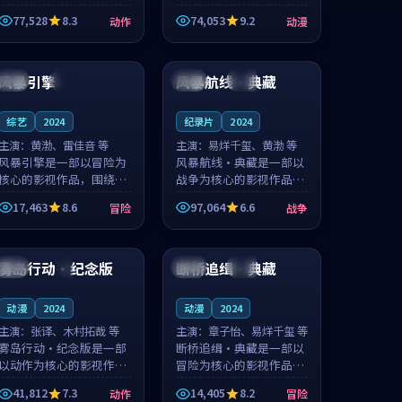
的城市气质与渔村故事的
国的城市气质与小镇生活
77,528
8.3
74,053
9.2
动作
动漫
人物心境共同构筑了影片
的人物心境共同构筑了影
基调。周怀风、应南风用
片基调。卫见秋、顾沂溪
99:46
99:27
细腻的表演撑起整部动作
用细腻的表演撑起整部动
电影，剧...
漫电影，...
风暴引擎
风暴航线·典藏
中国
高分
美国
高分
综艺
2024
纪录片
2024
主演：
黄渤、雷佳音 等
主演：
易烊千玺、黄渤 等
风暴引擎是一部以冒险为
风暴航线·典藏是一部以
核心的影视作品，围绕危
战争为核心的影视作品，
机、反转与人物成长展
围绕危机、反转与人物成
17,463
8.6
97,064
6.6
冒险
战争
开，整体节奏紧凑，值得
长展开，整体节奏紧凑，
推荐观看。
值得推荐观看。
99:08
99:39
雾岛行动·纪念版
断桥追缉·典藏
法国
4K
日本
院线
动漫
2024
动漫
2024
主演：
张译、木村拓哉 等
主演：
章子怡、易烊千玺 等
雾岛行动·纪念版是一部
断桥追缉·典藏是一部以
以动作为核心的影视作
冒险为核心的影视作品，
品，围绕危机、反转与人
围绕危机、反转与人物成
41,812
7.3
14,405
8.2
动作
冒险
物成长展开，整体节奏紧
长展开，整体节奏紧凑，