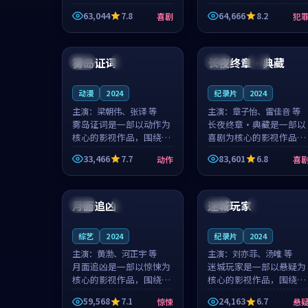
主创团队希望用深夜电台
团队希望用高校追梦的故
63,044
7.8
64,666
8.2
喜剧
犯
的故事让观众停下来想一
事让观众停下来想一想。
想。韩星澜领衔，陆见鹿
赵砚青领衔，颜以南担任
99:13
99:19
担任重要角色，山田纯一
重要角色，山田纯一的叙
的叙事节...
事节奏一...
雾岛证词
长夜终章·典藏
中国
热播
美国
杜比
动漫
2024
纪录片
2024
主演：
梁朝伟、张译 等
主演：
章子怡、雷佳音 等
雾岛证词是一部以动作为
长夜终章·典藏是一部以
核心的影视作品，围绕危
喜剧为核心的影视作品，
机、反转与人物成长展
围绕危机、反转与人物成
33,466
7.7
83,601
6.8
动作
喜
开，整体节奏紧凑，值得
长展开，整体节奏紧凑，
推荐观看。
值得推荐观看。
96:17
99:40
月面追凶
迷城玩家
日本
院线
中国
高分
综艺
2024
纪录片
2024
主演：
黄渤、河正宇 等
主演：
刘亦菲、汤唯 等
月面追凶是一部以惊悚为
迷城玩家是一部以悬疑为
核心的影视作品，围绕危
核心的影视作品，围绕危
机、反转与人物成长展
机、反转与人物成长展
59,568
7.1
24,163
6.7
惊悚
悬
开，整体节奏紧凑，值得
开，整体节奏紧凑，值得