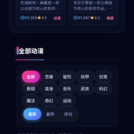
等
焚城剧场·典藏是一部
等
无名引擎是一部以悬疑
以动漫为核心的影视作
为核心的影视作品，围
品，围绕危机、反转与
绕危机、反转与人物成
97,919
8.5
97,867
8.3
动漫
悬疑
人物成长展开，整体节
长展开，整体节奏紧
奏紧凑，值得推荐观
凑，值得推荐观看。
看。
全部动漫
全部
恋爱
冒险
机甲
日常
悬疑
美食
音乐
武侠
科幻
魔法
奇幻
运动
最新
最热
评分