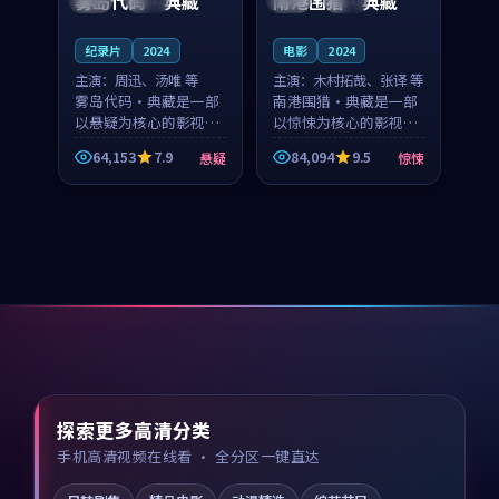
雾岛代码·典藏
南港围猎·典藏
纪录片
2024
电影
2024
主演：
周迅、汤唯 等
主演：
木村拓哉、张译 等
雾岛代码·典藏是一部
南港围猎·典藏是一部
以悬疑为核心的影视作
以惊悚为核心的影视作
品，围绕危机、反转与
品，围绕危机、反转与
64,153
7.9
84,094
9.5
悬疑
惊悚
人物成长展开，整体节
人物成长展开，整体节
奏紧凑，值得推荐观
奏紧凑，值得推荐观
看。
看。
探索更多高清分类
手机高清视频在线看 · 全分区一键直达