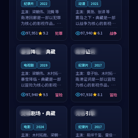
纪录片
2022
动漫
2021
主演：
梁朝伟、沈腾 等
主演：
黄渤、张译 等
南港回廊是一部以犯罪
雾岛之下·典藏是一部
为核心的影视作品，围
以战争为核心的影视作
绕危机、反转与人物成
品，围绕危机、反转与
97,951
9.2
97,940
6.1
犯罪
战争
长展开，整体节奏紧
人物成长展开，整体节
99:00
99:31
凑，值得推荐观看。
奏紧凑，值得推荐观
看。
暴雪降临·典藏
南港证词
泰国
杜比
泰国
热播
电视剧
2019
纪录片
2017
主演：
梁朝伟、木村拓哉
主演：
章子怡、木村拓哉
等
暴雪降临·典藏是一部
等
南港证词是一部以冒险
以冒险为核心的影视作
为核心的影视作品，围
品，围绕危机、反转与
绕危机、反转与人物成
97,940
9.5
97,938
8.1
冒险
冒险
人物成长展开，整体节
长展开，整体节奏紧
99:50
99:39
奏紧凑，值得推荐观
凑，值得推荐观看。
看。
焚城剧场·典藏
无名引擎
中国
美国
独播
连载中
电影
2024
纪录片
2017
主演：
木村拓哉、梁朝伟
主演：
易烊千玺、雷佳音