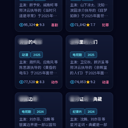
主演：
顾予安、戚南柯 等
主演：
山下凉太、沈知韵
邢沐云执导的《当时只
等
滨田凉介执导的《旧梦
道是寻常》于2025年面
如新》于2025年面世，
世，泰国的城市气质与
中国台湾的城市气质与
95,324
9.3
71,842
7.7
喜剧
犯罪
母女情深的人物心境共
异国相遇的人物心境共
99:20
99:56
同构筑了影片基调。顾
同构筑了影片基调。山
予安、戚南柯用细腻的
下凉太、沈知韵用细腻
黄昏的电车
余晖里的人们
日本
4K
泰国
完结
表演撑起整部喜剧电
的表演撑起整部犯罪
影...
电...
动漫
2025
电视剧
2025
主演：
周怀风、应南风 等
主演：
卫见秋、顾沂溪 等
陈思源执导的《黄昏的
邢沐云执导的《余晖里
电车》于2025年面世，
的人们》于2025年面
日本的城市气质与渔村
世，泰国的城市气质与
77,528
8.3
74,053
9.2
动作
动漫
故事的人物心境共同构
小镇生活的人物心境共
96:35
99:45
筑了影片基调。周怀
同构筑了影片基调。卫
风、应南风用细腻的表
见秋、顾沂溪用细腻的
银翼边界
星河证词·典藏
美国
院线
中国
热播
演撑起整部动作电影，
表演撑起整部动漫电
剧...
影，...
电视剧
2024
纪录片
2024
主演：
刘亦菲、沈腾 等
主演：
沈腾、刘亦菲 等
银翼边界是一部以冒险
星河证词·典藏是一部