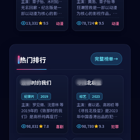
主演：
章子怡、木村拓哉
主演：
黄渤、章子怡 等
等
无名回廊·纪念版是一
狂潮营救是一部以动漫
部以动漫为核心的影视
为核心的影视作品，围
作品，围绕危机、反转
绕危机、反转与人物成
13,331
9.5
78,724
9.5
动漫
动漫
与人物成长展开，整体
长展开，整体节奏紧
节奏紧凑，值得推荐观
凑，值得推荐观看。
看。
热门排行
完整榜单
99:22
99:18
致那时的我们
寻找北极星
中国
4K
中国
4K
纪录片
2019
综艺
2023
主演：
罗见微、沈意林 等
主演：
谢以诺、高若初 等
2019年的《致那时的我
《寻找北极星》是2023
们》是高桥纯再度打磨
年中国香港出品的犯罪
的喜剧佳作。中国大陆
新作，主创团队希望用
98,831
7.8
98,780
9.3
喜剧
犯罪
的取景与都市寓言的氛
公路冒险的故事让观众
99:44
99:40
围相互成就，罗见微与
停下来想一想。谢以诺