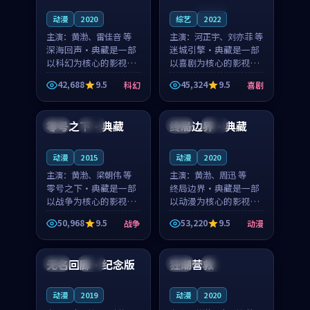
连载中
动漫
2020
综艺
2022
主演：
黄渤、雷佳音 等
主演：
河正宇、刘亦菲 等
深海回声·典藏是一部
迷城引擎·典藏是一部
以科幻为核心的影视作
以喜剧为核心的影视作
品，围绕危机、反转与
品，围绕危机、反转与
42,688
9.5
45,324
9.5
科幻
喜剧
人物成长展开，整体节
人物成长展开，整体节
99:55
99:37
奏紧凑，值得推荐观
奏紧凑，值得推荐观
看。
看。
零号之下·典藏
终局边界·典藏
中国
院线
英国
完结
动漫
2015
动漫
2020
主演：
黄渤、梁朝伟 等
主演：
黄渤、周迅 等
零号之下·典藏是一部
终局边界·典藏是一部
以战争为核心的影视作
以动漫为核心的影视作
品，围绕危机、反转与
品，围绕危机、反转与
50,968
9.5
53,220
9.5
战争
动漫
人物成长展开，整体节
人物成长展开，整体节
99:42
99:58
奏紧凑，值得推荐观
奏紧凑，值得推荐观
看。
看。
无名回廊·纪念版
狂潮营救
中国
杜比
泰国
院线
动漫
2019
动漫
2020