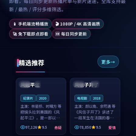
即看，每日同步更新热播片单与新片速递，全库支持最
新 / 最热 / 评分多维筛选。
📱 手机端流畅播放
🎬 1080P / 4K 高清画质
🚀 免下载即点即看
🆕 每日同步更新
精选推荐
更多
99:07
99:21
风起平江
风信子开了
美国
完结
法国
4K
纪录片
2020
电视剧
2018
主演：
林星桥、时晴方 等
主演：
颜以南、余可遇 等
把镜头拉到美国的《风
《风信子开了》讲述了
起平江》，是一部以时
一段发生在法国的春日
光记忆为底色的悬疑作
漫步故事。颜以南饰演
97,126
9.5
78,850
9.5
悬疑
爱情
品。林星桥和时晴方贡
的主角与余可遇的角色
99:53
99:00
献了2020年颇受关注的
因一场意外卷入更深的