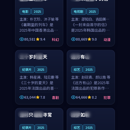
之...
与...
电影
2025
电视剧
2025
主演：
朴艺珍、沐子瑜 等
主演：
邵知白、吉田美琴
《暑期里的列车》是
等
《一封来自首尔的信》
2025年中国香港出品的
是2025年韩国出品的动
科幻新作，主创团队希
漫新作，主创团队希望
80,581
9.4
80,669
9.0
科幻
动漫
望用城市夜归人的故事
用高考往事的故事让观
99:12
99:48
让观众停下来想一想。
众停下来想一想。邵知
朴艺珍领衔，沐子瑜担
白领衔，吉田美琴担任
三十岁的夏天
远方有山
法国
4K
法国
独播
任重要角色，郑书延的
重要角色，谢承南的
叙...
叙...
纪录片
2025
综艺
2025
主演：
韩星澜、陆见鹿 等
主演：
赵砚青、颜以南 等
《三十岁的夏天》是
《远方有山》是2025年
2025年法国出品的喜剧
法国出品的犯罪新作，
新作，主创团队希望用
主创团队希望用高校追
63,044
7.8
64,666
8.2
喜剧
犯罪
深夜电台的故事让观众
梦的故事让观众停下来
99:32
99:08
停下来想一想。韩星澜
想一想。赵砚青领衔，
领衔，陆见鹿担任重要
颜以南担任重要角色，
当时只道是寻常
旧梦如新
泰国
杜比
中国
高分
角色，山田纯一的叙事
山田纯一的叙事节奏
节...
一...
纪录片
2025
综艺
2025