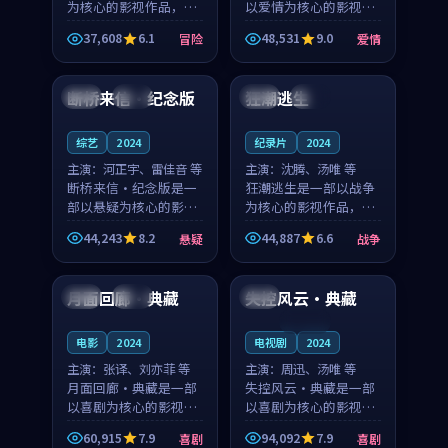
为核心的影视作品，围
以爱情为核心的影视作
绕危机、反转与人物成
品，围绕危机、反转与
37,608
6.1
48,531
9.0
冒险
爱情
长展开，整体节奏紧
人物成长展开，整体节
99:51
99:08
凑，值得推荐观看。
奏紧凑，值得推荐观
看。
断桥来信·纪念版
狂潮逃生
中国
独播
英国
院线
综艺
2024
纪录片
2024
主演：
河正宇、雷佳音 等
主演：
沈腾、汤唯 等
断桥来信·纪念版是一
狂潮逃生是一部以战争
部以悬疑为核心的影视
为核心的影视作品，围
作品，围绕危机、反转
绕危机、反转与人物成
44,243
8.2
44,887
6.6
悬疑
战争
与人物成长展开，整体
长展开，整体节奏紧
99:24
99:48
节奏紧凑，值得推荐观
凑，值得推荐观看。
看。
月面回廊·典藏
失控风云·典藏
泰国
院线
中国
连载中
电影
2024
电视剧
2024
主演：
张译、刘亦菲 等
主演：
周迅、汤唯 等
月面回廊·典藏是一部
失控风云·典藏是一部
以喜剧为核心的影视作
以喜剧为核心的影视作
品，围绕危机、反转与
品，围绕危机、反转与
60,915
7.9
94,092
7.9
喜剧
喜剧
人物成长展开，整体节
人物成长展开，整体节