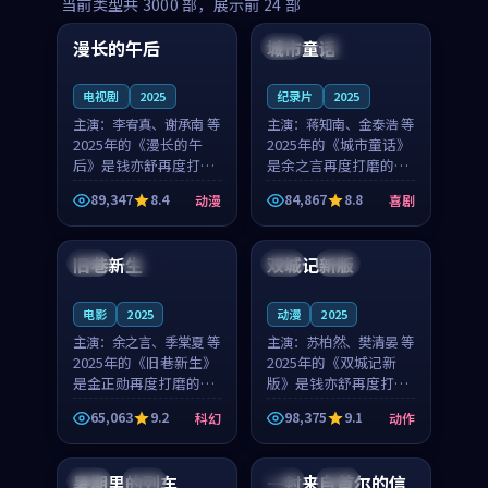
99:16
99:52
当前类型共
3000
部，展示前
24
部
漫长的午后
城市童话
中国
高分
美国
院线
电视剧
2025
纪录片
2025
主演：
李宥真、谢承南 等
主演：
蒋知南、金泰浩 等
2025年的《漫长的午
2025年的《城市童话》
后》是钱亦舒再度打磨
是余之言再度打磨的喜
的动漫佳作。中国大陆
剧佳作。美国的取景与
89,347
8.4
84,867
8.8
动漫
喜剧
的取景与海岛日常的氛
历史战争的氛围相互成
99:04
99:40
围相互成就，李宥真与
就，蒋知南与金泰浩的
谢承南的对手戏自然克
对手戏自然克制，让整
旧巷新生
双城记新版
英国
完结
中国
独播
制，让整部影片在悬念
部影片在悬念与温度
与...
之...
电影
2025
动漫
2025
主演：
余之言、季棠夏 等
主演：
苏柏然、樊清晏 等
2025年的《旧巷新生》
2025年的《双城记新
是金正勋再度打磨的科
版》是钱亦舒再度打磨
幻佳作。英国的取景与
的动作佳作。中国大陆
65,063
9.2
98,375
9.1
科幻
动作
雨夜物语的氛围相互成
的取景与沙漠探险的氛
99:24
99:36
就，余之言与季棠夏的
围相互成就，苏柏然与
对手戏自然克制，让整
樊清晏的对手戏自然克
暑期里的列车
一封来自首尔的信
中国
杜比
韩国
热播
部影片在悬念与温度
制，让整部影片在悬念