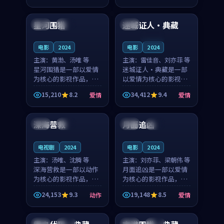
99:54
99:19
奏紧凑，值得推荐观
奏紧凑，值得推荐观
看。
看。
星河围猎
迷城证人·典藏
中国
高分
美国
连载中
电影
2024
电影
2024
主演：
黄渤、汤唯 等
主演：
雷佳音、刘亦菲 等
星河围猎是一部以爱情
迷城证人·典藏是一部
为核心的影视作品，围
以爱情为核心的影视作
绕危机、反转与人物成
品，围绕危机、反转与
15,210
8.2
34,412
9.4
爱情
爱情
长展开，整体节奏紧
人物成长展开，整体节
99:42
99:55
凑，值得推荐观看。
奏紧凑，值得推荐观
看。
深海营救
月面追凶
日本
院线
美国
高分
电视剧
2024
电影
2024
主演：
汤唯、沈腾 等
主演：
刘亦菲、梁朝伟 等
深海营救是一部以动作
月面追凶是一部以爱情
为核心的影视作品，围
为核心的影视作品，围
绕危机、反转与人物成
绕危机、反转与人物成
24,153
9.3
19,148
8.5
动作
爱情
长展开，整体节奏紧
长展开，整体节奏紧
99:43
98:06
凑，值得推荐观看。
凑，值得推荐观看。
日本
院线
中国
高分