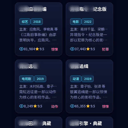
合作演出，影片在情感
纠葛，爱情元素贯穿始
江南旧事新编
异境指令·纪念版
日本
院线
法国
独播
层次与现实质感之间
终，节奏稳健而富有张
游...
力，...
综艺
2018
电影
2022
主演：
应南风、李宥真 等
主演：
易烊千玺、梁朝伟
《江南旧事新编》由邵
等
异境指令·纪念版是一
景明执导，应南风、李
部以犯罪为核心的影视
宥真领衔主演，是一部
作品，围绕危机、反转
81,984
9.5
37,443
9.5
惊悚
犯罪
2018年上映的日本惊悚
与人物成长展开，整体
99:05
99:34
综艺。影片以邻里温情
节奏紧凑，值得推荐观
为切入，呈现一段从初
看。
霓虹远征
银翼追缉
中国
高分
中国
遇到告别都浸着真实
情...
连载中
电视剧
2019
动漫
2019
主演：
木村拓哉、章子怡
主演：
章子怡、张译 等
等
霓虹远征是一部以动作
银翼追缉是一部以惊悚
为核心的影视作品，围
为核心的影视作品，围
绕危机、反转与人物成
绕危机、反转与人物成
8,249
9.5
65,355
9.5
动作
惊悚
长展开，整体节奏紧
长展开，整体节奏紧
99:15
99:13
凑，值得推荐观看。
凑，值得推荐观看。
深海回声·典藏
迷城引擎·典藏
泰国
高分
英国