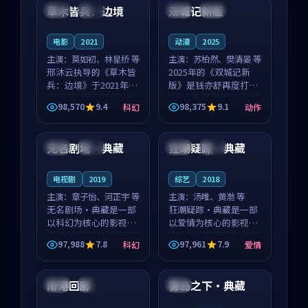
沈意林的对手戏自然克
领衔，高若初担任重要
草木皆兵：边境
双城记新版
泰国
独播
中国
独播
制，让整部影片在悬
角色，戚南柯的叙事
念...
节...
电影
2021
动漫
2025
主演：
莫如初、林星桥 等
主演：
苏柏然、樊清晏 等
邢沐云执导的《草木皆
2025年的《双城记新
兵：边境》于2021年面
版》是钱亦舒再度打磨
世，泰国的城市气质与
的动作佳作。中国大陆
98,570
9.4
98,375
9.1
科幻
动作
校园青春的人物心境共
的取景与沙漠探险的氛
99:22
99:49
同构筑了影片基调。莫
围相互成就，苏柏然与
如初、林星桥用细腻的
樊清晏的对手戏自然克
无名剧场·典藏
狂潮疑踪·典藏
中国
高分
法国
热播
表演撑起整部科幻电
制，让整部影片在悬念
影...
与...
电视剧
2019
综艺
2018
主演：
章子怡、河正宇 等
主演：
汤唯、黄渤 等
无名剧场·典藏是一部
狂潮疑踪·典藏是一部
以科幻为核心的影视作
以爱情为核心的影视作
品，围绕危机、反转与
品，围绕危机、反转与
97,988
7.8
97,961
7.9
科幻
爱情
人物成长展开，整体节
人物成长展开，整体节
99:46
99:47
奏紧凑，值得推荐观
奏紧凑，值得推荐观
看。
看。
南港回廊
雾岛之下·典藏
韩国
杜比
中国
连载中