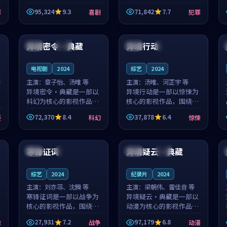
泰国的城市气质与母女情
台湾的城市气质与异国相
95,324
9.3
71,842
7.7
罪
喜剧
犯罪
深的人物心境共同构筑了
遇的人物心境共同构筑了
影片基调。顾予安、戚南
影片基调。山下凉太、沈
99:36
99:40
柯用细腻的表演撑起整部
知韵用细腻的表演撑起整
喜剧电影...
部犯罪电...
异境密令·典藏
异境行动
法国
高分
泰国
杜比
电视剧
2024
综艺
2024
等
主演：
章子怡、汤唯 等
主演：
汤唯、河正宇 等
异境密令·典藏是一部以
异境行动是一部以惊悚为
科幻为核心的影视作品，
核心的影视作品，围绕危
围绕危机、反转与人物成
机、反转与人物成长展
72,370
8.4
37,878
6.4
疑
科幻
惊悚
长展开，整体节奏紧凑，
开，整体节奏紧凑，值得
值得推荐观看。
推荐观看。
99:12
99:40
寒锋证词
异境疑云·典藏
美国
院线
韩国
杜比
综艺
2024
纪录片
2024
主演：
刘亦菲、沈腾 等
主演：
梁朝伟、雷佳音 等
寒锋证词是一部以战争为
异境疑云·典藏是一部以
核心的影视作品，围绕危
动漫为核心的影视作品，
机、反转与人物成长展
围绕危机、反转与人物成
27,931
7.2
97,179
6.8
险
战争
动漫
开，整体节奏紧凑，值得
长展开，整体节奏紧凑，