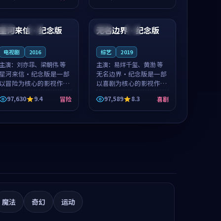
凑，值得推荐观看。
值得推荐观看。
99:12
99:02
星河来信·纪念版
无名边界·纪念版
日本
独播
中国
完结
电视剧
2016
综艺
2019
主演：
刘亦菲、梁朝伟 等
主演：
易烊千玺、黄渤 等
星河来信·纪念版是一部
无名边界·纪念版是一部
以冒险为核心的影视作
以喜剧为核心的影视作
品，围绕危机、反转与人
品，围绕危机、反转与人
97,630
9.4
97,589
8.3
冒险
喜剧
物成长展开，整体节奏紧
物成长展开，整体节奏紧
凑，值得推荐观看。
凑，值得推荐观看。
魔法
奇幻
运动