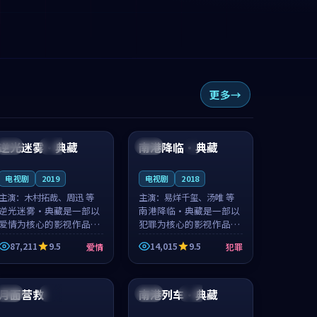
更多
99:59
99:22
逆光迷雾·典藏
南港降临·典藏
中国
独播
中国
4K
电视剧
2019
电视剧
2018
主演：
木村拓哉、周迅 等
主演：
易烊千玺、汤唯 等
逆光迷雾·典藏是一部以
南港降临·典藏是一部以
爱情为核心的影视作品，
犯罪为核心的影视作品，
围绕危机、反转与人物成
围绕危机、反转与人物成
87,211
9.5
14,015
9.5
爱情
犯罪
长展开，整体节奏紧凑，
长展开，整体节奏紧凑，
值得推荐观看。
值得推荐观看。
99:41
99:24
月面营救
南港列车·典藏
英国
杜比
法国
院线