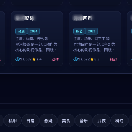
筑了影片基调。莫如初、
就，苏柏然与樊清晏的对
99:45
99:22
林星桥用细腻的表演撑起
手戏自然克制，让整部影
整部科幻电影...
片在悬念与...
星河疑踪
异境回声
英国
院线
法国
高分
动漫
2024
综艺
2023
主演：
沈腾、周迅 等
主演：
汤唯、河正宇 等
星河疑踪是一部以动作为
异境回声是一部以科幻为
核心的影视作品，围绕危
核心的影视作品，围绕危
机、反转与人物成长展
机、反转与人物成长展
97,687
7.4
97,672
8.3
险
动作
科幻
开，整体节奏紧凑，值得
开，整体节奏紧凑，值得
推荐观看。
推荐观看。
机甲
日常
悬疑
美食
音乐
武侠
科幻