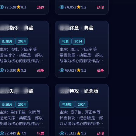
的城市气质与渔村故事的
国的城市气质与小镇生活
77,528
8.3
74,053
9.2
动作
动漫
人物心境共同构筑了影片
的人物心境共同构筑了影
基调。周怀风、应南风用
片基调。卫见秋、顾沂溪
99:02
99:07
细腻的表演撑起整部动作
用细腻的表演撑起整部动
电影，剧...
漫电影，...
迷城指令·典藏
暴雪终章·典藏
美国
杜比
中国
4K
纪录片
2024
电影
2024
主演：
汤唯、河正宇 等
主演：
周迅、河正宇 等
迷城指令·典藏是一部以
暴雪终章·典藏是一部以
战争为核心的影视作品，
战争为核心的影视作品，
围绕危机、反转与人物成
围绕危机、反转与人物成
76,330
9.2
49,627
9.1
战争
战争
长展开，整体节奏紧凑，
长展开，整体节奏紧凑，
值得推荐观看。
值得推荐观看。
99:08
90:53
逆光失序·典藏
长夜特攻·纪念版
日本
连载中
英国
4K
纪录片
2024
电视剧
2024
主演：
易烊千玺、沈腾 等
主演：
章子怡、河正宇 等
逆光失序·典藏是一部以
长夜特攻·纪念版是一部
犯罪为核心的影视作品，
以动漫为核心的影视作
围绕危机、反转与人物成
品，围绕危机、反转与人
32,449
7.9
75,323
9.2
犯罪
动漫
长展开，整体节奏紧凑，
物成长展开，整体节奏紧