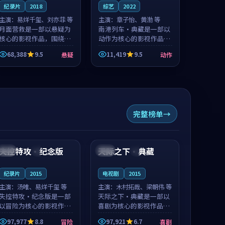
纪录片
2018
综艺
2022
主演：
易烊千玺、刘亦菲 等
主演：
章子怡、黄渤 等
月面营救是一部以悬疑为
南港列车·典藏是一部以
核心的影视作品，围绕危
动作为核心的影视作品，
机、反转与人物成长展
围绕危机、反转与人物成
68,388
9.5
11,419
9.5
悬疑
动作
开，整体节奏紧凑，值得
长展开，整体节奏紧凑，
推荐观看。
值得推荐观看。
完整榜单
99:52
99:27
失控特攻·纪念版
天际之下·典藏
日本
4K
日本
4K
纪录片
2015
电视剧
2015
主演：
汤唯、易烊千玺 等
主演：
木村拓哉、梁朝伟 等
失控特攻·纪念版是一部
天际之下·典藏是一部以
以冒险为核心的影视作
喜剧为核心的影视作品，
品，围绕危机、反转与人
围绕危机、反转与人物成
97,977
8.8
97,921
6.7
冒险
喜剧
物成长展开，整体节奏紧
长展开，整体节奏紧凑，