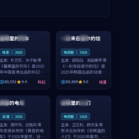
99:24
99:36
暑期里的列车
一封来自首尔的信
中国
杜比
韩国
热播
电影
2025
电视剧
2025
主演：
朴艺珍、沐子瑜 等
主演：
邵知白、吉田美琴 等
《暑期里的列车》是2025
《一封来自首尔的信》是
年中国香港出品的科幻新
2025年韩国出品的动漫新
作，主创团队希望用城市
作，主创团队希望用高考
80,581
9.4
80,669
9.0
科幻
动漫
夜归人的故事让观众停下
往事的故事让观众停下来
来想一想。朴艺珍领衔，
想一想。邵知白领衔，吉
99:20
99:56
沐子瑜担任重要角色，郑
田美琴担任重要角色，谢
书延的叙...
承南的叙...
黄昏的电车
余晖里的人们
日本
4K
泰国
完结
动漫
2025
电视剧
2025
主演：
周怀风、应南风 等
主演：
卫见秋、顾沂溪 等
陈思源执导的《黄昏的电
邢沐云执导的《余晖里的
车》于2025年面世，日本
人们》于2025年面世，泰