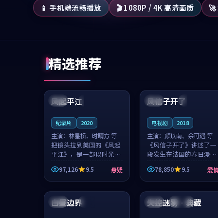
📱 手机端流畅播放
🎬 1080P / 4K 高清画质

精选推荐
99:07
99:21
风起平江
风信子开了
美国
完结
法国
4K
纪录片
2020
电视剧
2018
主演：
林星桥、时晴方 等
主演：
颜以南、余可遇 等
把镜头拉到美国的《风起
《风信子开了》讲述了一
平江》，是一部以时光记
段发生在法国的春日漫步
忆为底色的悬疑作品。林
故事。颜以南饰演的主角
97,126
9.5
78,850
9.5
悬疑
爱
星桥和时晴方贡献了2020
与余可遇的角色因一场意
年颇受关注的合作演出，
外卷入更深的纠葛，爱情
99:55
99:11
影片在情感层次与现实质
元素贯穿始终，节奏稳健
感之间游...
而富有张力，...
白昼边界
失控迷雾·典藏
美国
热播
日本
连载中