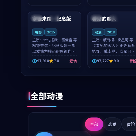
成就，罗见微与沈意林的
想一想。谢以诺领衔，高
99:27
99:05
对手戏自然克制，让整部
若初担任重要角色，戚南
影片在悬念...
柯的叙事节...
寒锋来信·纪念版
看见的客人
中国
杜比
泰国
完结
电影
2015
动漫
2018
主演：
木村拓哉、雷佳音 等
主演：
戚南柯、安星河 等
寒锋来信·纪念版是一部
《看见的客人》由佐藤翔
以爱情为核心的影视作
执导，戚南柯、安星河领
品，围绕危机、反转与人
衔主演，是一部2018年上
97,910
7.0
97,727
9.0
爱情
冒
物成长展开，整体节奏紧
映的泰国冒险动漫。影片
凑，值得推荐观看。
以海岸抒情为切入，呈现
一段从初遇到告别都浸着
真实情绪...
全部动漫
全部
恋爱
冒险