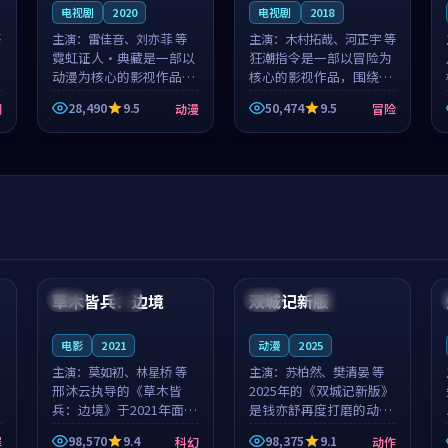
电视剧
2020
电视剧
2018
等
主演：
雷佳音、刘亦菲 等
主演：
木村拓哉、河正宇 等
霓虹证人·典藏是一部以
狂潮指令是一部以冒险为
动漫为核心的影视作品，
核心的影视作品，围绕危
围绕危机、反转与人物成
机、反转与人物成长展
28,490
9.5
50,474
9.5
剧
动漫
冒险
长展开，整体节奏紧凑，
开，整体节奏紧凑，值得
值得推荐观看。
推荐观看。
99:44
99:40
草木皆兵：边境
双城记新版
泰国
独播
中国
独播
电影
2021
动漫
2025
主演：
莫如初、林星桥 等
主演：
苏柏然、樊清晏 等
邢沐云执导的《草木皆
2025年的《双城记新版》
兵：边境》于2021年面
是钱亦舒再度打磨的动作
世，泰国的城市气质与校
佳作。中国大陆的取景与
98,570
9.4
98,375
9.1
罪
科幻
动作
园青春的人物心境共同构
沙漠探险的氛围相互成