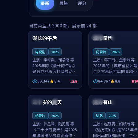
最新
最热
评分
99:16
99:52
当前类型共
3000
部，展示前
24
部
漫长的午后
城市童话
中国
高分
美国
院线
电视剧
2025
纪录片
2025
主演：
李宥真、谢承南 等
主演：
蒋知南、金泰浩 等
2025年的《漫长的午后》
2025年的《城市童话》是
是钱亦舒再度打磨的动漫
余之言再度打磨的喜剧佳
佳作。中国大陆的取景与
作。美国的取景与历史战
89,347
8.4
84,867
8.8
动漫
喜
海岛日常的氛围相互成
争的氛围相互成就，蒋知
就，李宥真与谢承南的对
南与金泰浩的对手戏自然
99:12
99:48
手戏自然克制，让整部影
克制，让整部影片在悬念
片在悬念与...
与温度之...
三十岁的夏天
远方有山
法国
4K
法国
独播
纪录片
2025
综艺
2025
主演：
韩星澜、陆见鹿 等
主演：
赵砚青、颜以南 等
《三十岁的夏天》是2025
《远方有山》是2025年法
年法国出品的喜剧新作，
国出品的犯罪新作，主创