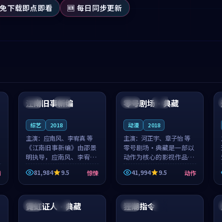
 免下载即点即看
🆕 每日同步更新
99:53
99:20
江南旧事新编
零号剧场·典藏
日本
院线
中国
高分
综艺
2018
动漫
2018
主演：
应南风、李宥真 等
主演：
河正宇、章子怡 等
《江南旧事新编》由邵景
零号剧场·典藏是一部以
明执导，应南风、李宥真
动作为核心的影视作品，
领衔主演，是一部2018年
围绕危机、反转与人物成
81,984
9.5
41,994
9.5
情
惊悚
动作
上映的日本惊悚综艺。影
长展开，整体节奏紧凑，
片以邻里温情为切入，呈
值得推荐观看。
99:39
99:29
现一段从初遇到告别都浸
着真实情...
霓虹证人·典藏
狂潮指令
泰国
热播
韩国
杜比