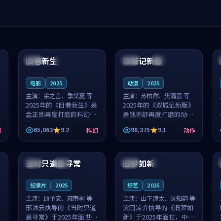
99:04
99:40
旧巷新生
双城记新版
英国
完结
中国
独播
电影
2025
动漫
2025
主演：
余之言、季棠夏 等
主演：
苏柏然、樊清晏 等
2025年的《旧巷新生》是
2025年的《双城记新版》
金正勋再度打磨的科幻佳
是钱亦舒再度打磨的动作
作。英国的取景与雨夜物
佳作。中国大陆的取景与
65,063
9.2
98,375
9.1
剧
科幻
动作
语的氛围相互成就，余之
沙漠探险的氛围相互成
言与季棠夏的对手戏自然
就，苏柏然与樊清晏的对
99:32
99:08
克制，让整部影片在悬念
手戏自然克制，让整部影
与温度之...
片在悬念与...
当时只道是寻常
旧梦如新
泰国
杜比
中国
高分
纪录片
2025
综艺
2025
主演：
顾予安、戚南柯 等
主演：
山下凉太、沈知韵 等
邢沐云执导的《当时只道
滨田凉介执导的《旧梦如
是寻常》于2025年面世，
新》于2025年面世，中国