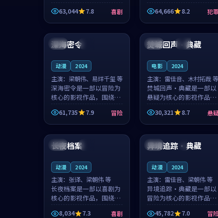
主创团队希望用深夜电台
团队希望用高校追梦的故
63,044
7.8
64,666
8.2
喜剧
犯
的故事让观众停下来想一
事让观众停下来想一想。
想。韩星澜领衔，陆见鹿
赵砚青领衔，颜以南担任
99:35
99:45
担任重要角色，山田纯一
重要角色，山田纯一的叙
的叙事节...
事节奏一...
深海密令
焚城回声·典藏
中国
院线
法国
高分
动漫
2024
电影
2024
主演：
梁朝伟、易烊千玺 等
主演：
雷佳音、木村拓哉 
深海密令是一部以冒险为
焚城回声·典藏是一部以
核心的影视作品，围绕危
悬疑为核心的影视作品，
机、反转与人物成长展
围绕危机、反转与人物成
61,735
7.9
30,321
8.7
冒险
悬
开，整体节奏紧凑，值得
长展开，整体节奏紧凑，
推荐观看。
值得推荐观看。
99:21
99:44
长夜档案
异境追踪·典藏
美国
高分
泰国
4K
动漫
2024
动漫
2024
主演：
张译、梁朝伟 等
主演：
雷佳音、梁朝伟 等
长夜档案是一部以喜剧为
异境追踪·典藏是一部以
核心的影视作品，围绕危
冒险为核心的影视作品，
机、反转与人物成长展
围绕危机、反转与人物成
8,034
7.3
45,782
7.0
喜剧
冒
开，整体节奏紧凑，值得
长展开，整体节奏紧凑，