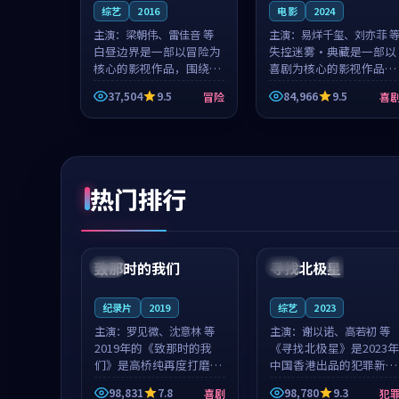
综艺
2016
电影
2024
主演：
梁朝伟、雷佳音 等
主演：
易烊千玺、刘亦菲 
白昼边界是一部以冒险为
失控迷雾·典藏是一部以
核心的影视作品，围绕危
喜剧为核心的影视作品，
机、反转与人物成长展
围绕危机、反转与人物成
37,504
9.5
84,966
9.5
冒险
喜
开，整体节奏紧凑，值得
长展开，整体节奏紧凑，
推荐观看。
值得推荐观看。
热门排行
99:22
99:18
致那时的我们
寻找北极星
中国
4K
中国
4K
纪录片
2019
综艺
2023
主演：
罗见微、沈意林 等
主演：
谢以诺、高若初 等
2019年的《致那时的我
《寻找北极星》是2023年
们》是高桥纯再度打磨的
中国香港出品的犯罪新
喜剧佳作。中国大陆的取
作，主创团队希望用公路
98,831
7.8
98,780
9.3
喜剧
犯
景与都市寓言的氛围相互
冒险的故事让观众停下来