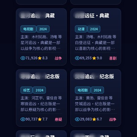
99:32
99:52
奏紧凑，值得推荐观
奏紧凑，值得推荐观
看。
看。
星河追凶·典藏
白昼远征·典藏
中国
完结
泰国
连载中
电视剧
2024
动漫
2024
主演：
木村拓哉、汤唯 等
主演：
汤唯、木村拓哉 等
星河追凶·典藏是一部
白昼远征·典藏是一部
以战争为核心的影视作
以喜剧为核心的影视作
品，围绕危机、反转与
品，围绕危机、反转与
71,926
8.3
69,255
9.0
战争
喜剧
人物成长展开，整体节
人物成长展开，整体节
96:27
99:16
奏紧凑，值得推荐观
奏紧凑，值得推荐观
看。
看。
寒锋追凶·纪念版
焚城追凶·纪念版
中国
杜比
中国
4K
综艺
2024
电视剧
2024
主演：
河正宇、雷佳音 等
主演：
黄渤、雷佳音 等
寒锋追凶·纪念版是一
焚城追凶·纪念版是一
部以悬疑为核心的影视
部以战争为核心的影视
作品，围绕危机、反转
作品，围绕危机、反转
90,737
7.7
29,083
6.7
悬疑
战争
与人物成长展开，整体
与人物成长展开，整体
99:58
99:47
节奏紧凑，值得推荐观
节奏紧凑，值得推荐观
看。
看。
法国
院线
法国
高分