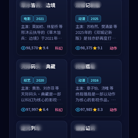
沈意林的对手戏自然克
领衔，高若初担任重要
草木皆兵：边境
双城记新版
泰国
独播
中国
独播
制，让整部影片在悬
角色，戚南柯的叙事
念...
节...
电影
2021
动漫
2025
主演：
莫如初、林星桥 等
主演：
苏柏然、樊清晏 等
邢沐云执导的《草木皆
2025年的《双城记新
兵：边境》于2021年面
版》是钱亦舒再度打磨
世，泰国的城市气质与
的动作佳作。中国大陆
98,570
9.4
98,375
9.1
科幻
动作
校园青春的人物心境共
的取景与沙漠探险的氛
99:57
99:45
同构筑了影片基调。莫
围相互成就，苏柏然与
如初、林星桥用细腻的
樊清晏的对手戏自然克
天际码头·典藏
终局猎局
韩国
完结
中国
独播
表演撑起整部科幻电
制，让整部影片在悬念
影...
与...
综艺
2020
动漫
2016
主演：
黄渤、刘亦菲 等
主演：
章子怡、汤唯 等
天际码头·典藏是一部
终局猎局是一部以动作
以科幻为核心的影视作
为核心的影视作品，围
品，围绕危机、反转与
绕危机、反转与人物成
97,997
6.4
97,985
8.3
科幻
动作
人物成长展开，整体节
长展开，整体节奏紧
99:55
99:00
奏紧凑，值得推荐观
凑，值得推荐观看。
看。
逆光列车
银翼证词
英国
独播
英国
高分