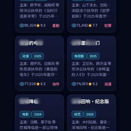
主演：
顾予安、戚南柯 等
主演：
山下凉太、沈知韵
邢沐云执导的《当时只
等
滨田凉介执导的《旧梦
道是寻常》于2025年面
如新》于2025年面世，
世，泰国的城市气质与
中国台湾的城市气质与
95,324
9.3
71,842
7.7
喜剧
犯罪
母女情深的人物心境共
异国相遇的人物心境共
99:20
99:56
同构筑了影片基调。顾
同构筑了影片基调。山
予安、戚南柯用细腻的
下凉太、沈知韵用细腻
黄昏的电车
余晖里的人们
日本
4K
泰国
完结
表演撑起整部喜剧电
的表演撑起整部犯罪
影...
电...
动漫
2025
电视剧
2025
主演：
周怀风、应南风 等
主演：
卫见秋、顾沂溪 等
陈思源执导的《黄昏的
邢沐云执导的《余晖里
电车》于2025年面世，
的人们》于2025年面
日本的城市气质与渔村
世，泰国的城市气质与
77,528
8.3
74,053
9.2
动作
动漫
故事的人物心境共同构
小镇生活的人物心境共
99:46
99:28
筑了影片基调。周怀
同构筑了影片基调。卫
风、应南风用细腻的表
见秋、顾沂溪用细腻的
焚城降临
深海回响·纪念版
法国
4K
日本
演撑起整部动作电影，
表演撑起整部动漫电
剧...
影，...
连载中
电影
2024
综艺
2024
主演：
沈腾、章子怡 等
主演：
木村拓哉、雷佳音
焚城降临是一部以惊悚
等
深海回响·纪念版是一