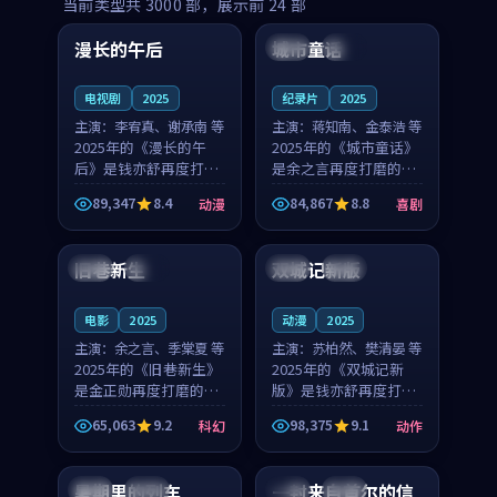
99:16
99:52
当前类型共
3000
部，展示前
24
部
漫长的午后
城市童话
中国
高分
美国
院线
电视剧
2025
纪录片
2025
主演：
李宥真、谢承南 等
主演：
蒋知南、金泰浩 等
2025年的《漫长的午
2025年的《城市童话》
后》是钱亦舒再度打磨
是余之言再度打磨的喜
的动漫佳作。中国大陆
剧佳作。美国的取景与
89,347
8.4
84,867
8.8
动漫
喜剧
的取景与海岛日常的氛
历史战争的氛围相互成
99:04
99:40
围相互成就，李宥真与
就，蒋知南与金泰浩的
谢承南的对手戏自然克
对手戏自然克制，让整
旧巷新生
双城记新版
英国
完结
中国
独播
制，让整部影片在悬念
部影片在悬念与温度
与...
之...
电影
2025
动漫
2025
主演：
余之言、季棠夏 等
主演：
苏柏然、樊清晏 等
2025年的《旧巷新生》
2025年的《双城记新
是金正勋再度打磨的科
版》是钱亦舒再度打磨
幻佳作。英国的取景与
的动作佳作。中国大陆
65,063
9.2
98,375
9.1
科幻
动作
雨夜物语的氛围相互成
的取景与沙漠探险的氛
99:24
99:36
就，余之言与季棠夏的
围相互成就，苏柏然与
对手戏自然克制，让整
樊清晏的对手戏自然克
暑期里的列车
一封来自首尔的信
中国
杜比
韩国
热播
部影片在悬念与温度
制，让整部影片在悬念