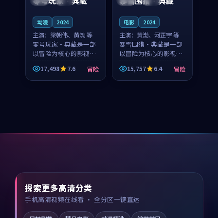
零号玩家·典藏
暴雪围猎·典藏
动漫
2024
电影
2024
主演：
梁朝伟、黄渤 等
主演：
黄渤、河正宇 等
零号玩家·典藏是一部
暴雪围猎·典藏是一部
以冒险为核心的影视作
以冒险为核心的影视作
品，围绕危机、反转与
品，围绕危机、反转与
17,498
7.6
15,757
6.4
冒险
冒险
人物成长展开，整体节
人物成长展开，整体节
奏紧凑，值得推荐观
奏紧凑，值得推荐观
看。
看。
探索更多高清分类
手机高清视频在线看 · 全分区一键直达