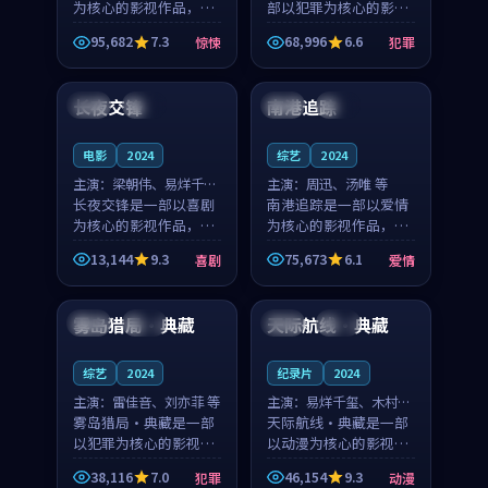
为核心的影视作品，围
部以犯罪为核心的影视
绕危机、反转与人物成
作品，围绕危机、反转
95,682
7.3
68,996
6.6
惊悚
犯罪
长展开，整体节奏紧
与人物成长展开，整体
99:04
99:51
凑，值得推荐观看。
节奏紧凑，值得推荐观
看。
长夜交锋
南港追踪
中国
完结
英国
院线
电影
2024
综艺
2024
主演：
梁朝伟、易烊千玺
主演：
周迅、汤唯 等
等
长夜交锋是一部以喜剧
南港追踪是一部以爱情
为核心的影视作品，围
为核心的影视作品，围
绕危机、反转与人物成
绕危机、反转与人物成
13,144
9.3
75,673
6.1
喜剧
爱情
长展开，整体节奏紧
长展开，整体节奏紧
97:53
99:49
凑，值得推荐观看。
凑，值得推荐观看。
雾岛猎局·典藏
天际航线·典藏
美国
杜比
中国
高分
综艺
2024
纪录片
2024
主演：
雷佳音、刘亦菲 等
主演：
易烊千玺、木村拓
雾岛猎局·典藏是一部
哉 等
天际航线·典藏是一部
以犯罪为核心的影视作
以动漫为核心的影视作
品，围绕危机、反转与
品，围绕危机、反转与
38,116
7.0
46,154
9.3
犯罪
动漫
人物成长展开，整体节
人物成长展开，整体节