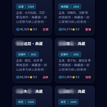
动漫
2024
电视剧
2019
主演：
木村拓哉、河正宇
主演：
梁朝伟、沈腾 等
等
雾岛审判·典藏是一部
终局剧场·典藏是一部
以犯罪为核心的影视作
以爱情为核心的影视作
品，围绕危机、反转与
品，围绕危机、反转与
45,939
9.5
56,574
9.5
犯罪
爱情
人物成长展开，整体节
人物成长展开，整体节
99:20
98:11
奏紧凑，值得推荐观
奏紧凑，值得推荐观
看。
看。
寒锋追踪·典藏
焚城猎局·典藏
中国
美国
热播
连载中
纪录片
2021
纪录片
2015
主演：
周迅、张译 等
主演：
章子怡、雷佳音 等
寒锋追踪·典藏是一部
焚城猎局·典藏是一部
以战争为核心的影视作
以惊悚为核心的影视作
品，围绕危机、反转与
品，围绕危机、反转与
88,864
9.5
52,959
9.5
战争
惊悚
人物成长展开，整体节
人物成长展开，整体节
99:01
99:58
奏紧凑，值得推荐观
奏紧凑，值得推荐观
看。
看。
月面失序·典藏
狂潮回响·典藏
中国
热播
中国
完结
综艺
2020
综艺
2019