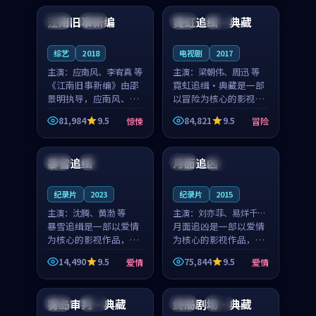
合作演出，影片在情感
纠葛，爱情元素贯穿始
江南旧事新编
霓虹追缉·典藏
日本
院线
中国
完结
层次与现实质感之间
终，节奏稳健而富有张
游...
力，...
综艺
2018
电视剧
2017
主演：
应南风、李宥真 等
主演：
梁朝伟、周迅 等
《江南旧事新编》由邵
霓虹追缉·典藏是一部
景明执导，应南风、李
以冒险为核心的影视作
宥真领衔主演，是一部
品，围绕危机、反转与
81,984
9.5
84,821
9.5
惊悚
冒险
2018年上映的日本惊悚
人物成长展开，整体节
99:23
99:48
综艺。影片以邻里温情
奏紧凑，值得推荐观
为切入，呈现一段从初
看。
暴雪追缉
月面追凶
中国
完结
中国
院线
遇到告别都浸着真实
情...
纪录片
2023
纪录片
2015
主演：
沈腾、黄渤 等
主演：
刘亦菲、易烊千玺
暴雪追缉是一部以爱情
等
月面追凶是一部以爱情
为核心的影视作品，围
为核心的影视作品，围
绕危机、反转与人物成
绕危机、反转与人物成
14,490
9.5
75,844
9.5
爱情
爱情
长展开，整体节奏紧
长展开，整体节奏紧
99:32
99:14
凑，值得推荐观看。
凑，值得推荐观看。
雾岛审判·典藏
终局剧场·典藏
韩国
独播
泰国
院线