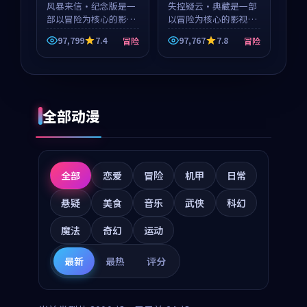
风暴来信·纪念版是一
失控疑云·典藏是一部
部以冒险为核心的影视
以冒险为核心的影视作
作品，围绕危机、反转
品，围绕危机、反转与
97,799
7.4
97,767
7.8
冒险
冒险
与人物成长展开，整体
人物成长展开，整体节
节奏紧凑，值得推荐观
奏紧凑，值得推荐观
看。
看。
全部动漫
全部
恋爱
冒险
机甲
日常
悬疑
美食
音乐
武侠
科幻
魔法
奇幻
运动
最新
最热
评分