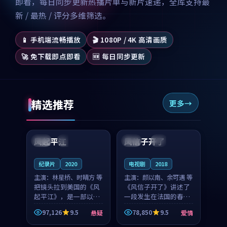
即看，每日同步更新热播片单与新片速递，全库支持最
新 / 最热 / 评分多维筛选。
📱 手机端流畅播放
🎬 1080P / 4K 高清画质
🚀 免下载即点即看
🆕 每日同步更新
精选推荐
更多
99:07
99:21
风起平江
风信子开了
美国
完结
法国
4K
纪录片
2020
电视剧
2018
主演：
林星桥、时晴方 等
主演：
颜以南、余可遇 等
把镜头拉到美国的《风
《风信子开了》讲述了
起平江》，是一部以时
一段发生在法国的春日
光记忆为底色的悬疑作
漫步故事。颜以南饰演
97,126
9.5
78,850
9.5
悬疑
爱情
品。林星桥和时晴方贡
的主角与余可遇的角色
99:53
99:03
献了2020年颇受关注的
因一场意外卷入更深的