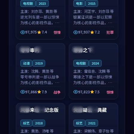
电视剧
2023
电影
2015
主演：
刘亦菲、黄渤 等
主演：
河正宇、刘亦菲 等
逆光列车是一部以惊悚
银翼证词是一部以犯罪
为核心的影视作品，围
为核心的影视作品，围
绕危机、反转与人物成
绕危机、反转与人物成
97,975
7.4
97,937
7.2
惊悚
犯罪
长展开，整体节奏紧
长展开，整体节奏紧
99:39
99:36
凑，值得推荐观看。
凑，值得推荐观看。
零号审判
寒锋之下
法国
热播
中国
4K
动漫
2019
电视剧
2024
主演：
沈腾、黄渤 等
主演：
雷佳音、沈腾 等
零号审判是一部以战争
寒锋之下是一部以惊悚
为核心的影视作品，围
为核心的影视作品，围
绕危机、反转与人物成
绕危机、反转与人物成
97,866
7.9
97,823
7.5
战争
惊悚
长展开，整体节奏紧
长展开，整体节奏紧
99:03
88:11
凑，值得推荐观看。
凑，值得推荐观看。
风暴来信·纪念版
失控疑云·典藏
美国
院线
日本
院线
综艺
2018
综艺
2021
主演：
黄渤、汤唯 等
主演：
梁朝伟、章子怡 等