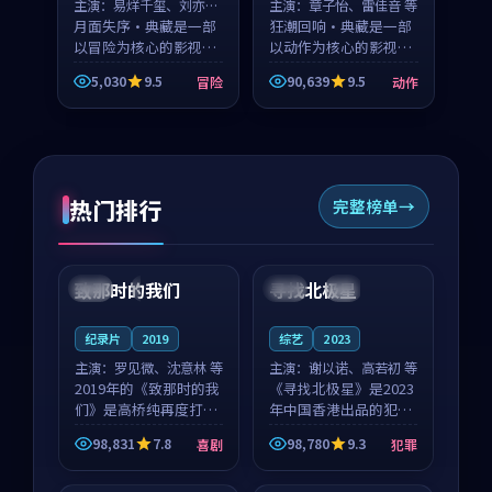
主演：
易烊千玺、刘亦菲
主演：
章子怡、雷佳音 等
等
月面失序·典藏是一部
狂潮回响·典藏是一部
以冒险为核心的影视作
以动作为核心的影视作
品，围绕危机、反转与
品，围绕危机、反转与
5,030
9.5
90,639
9.5
冒险
动作
人物成长展开，整体节
人物成长展开，整体节
奏紧凑，值得推荐观
奏紧凑，值得推荐观
看。
看。
热门排行
完整榜单
99:22
99:18
致那时的我们
寻找北极星
中国
4K
中国
4K
纪录片
2019
综艺
2023
主演：
罗见微、沈意林 等
主演：
谢以诺、高若初 等
2019年的《致那时的我
《寻找北极星》是2023
们》是高桥纯再度打磨
年中国香港出品的犯罪
的喜剧佳作。中国大陆
新作，主创团队希望用
98,831
7.8
98,780
9.3
喜剧
犯罪
的取景与都市寓言的氛
公路冒险的故事让观众
99:44
99:40
围相互成就，罗见微与
停下来想一想。谢以诺