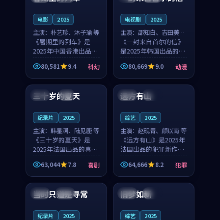
之...
与...
电影
2025
电视剧
2025
主演：
朴艺珍、沐子瑜 等
主演：
邵知白、吉田美琴
《暑期里的列车》是
等
《一封来自首尔的信》
2025年中国香港出品的
是2025年韩国出品的动
科幻新作，主创团队希
漫新作，主创团队希望
80,581
9.4
80,669
9.0
科幻
动漫
望用城市夜归人的故事
用高考往事的故事让观
99:12
99:48
让观众停下来想一想。
众停下来想一想。邵知
朴艺珍领衔，沐子瑜担
白领衔，吉田美琴担任
三十岁的夏天
远方有山
法国
4K
法国
独播
任重要角色，郑书延的
重要角色，谢承南的
叙...
叙...
纪录片
2025
综艺
2025
主演：
韩星澜、陆见鹿 等
主演：
赵砚青、颜以南 等
《三十岁的夏天》是
《远方有山》是2025年
2025年法国出品的喜剧
法国出品的犯罪新作，
新作，主创团队希望用
主创团队希望用高校追
63,044
7.8
64,666
8.2
喜剧
犯罪
深夜电台的故事让观众
梦的故事让观众停下来
99:32
99:08
停下来想一想。韩星澜
想一想。赵砚青领衔，
领衔，陆见鹿担任重要
颜以南担任重要角色，
当时只道是寻常
旧梦如新
泰国
杜比
中国
高分
角色，山田纯一的叙事
山田纯一的叙事节奏
节...
一...
纪录片
2025
综艺
2025