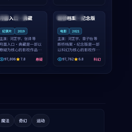
推荐观看。
值得推荐观看。
99:01
99:11
月面入口·典藏
断桥档案·纪念版
日本
连载中
英国
院线
纪录片
2019
电影
2021
主演：
河正宇、张译 等
主演：
河正宇、章子怡 等
月面入口·典藏是一部以
断桥档案·纪念版是一部
悬疑为核心的影视作品，
以科幻为核心的影视作
围绕危机、反转与人物成
品，围绕危机、反转与人
97,806
7.8
97,762
6.8
悬疑
科幻
长展开，整体节奏紧凑，
物成长展开，整体节奏紧
值得推荐观看。
凑，值得推荐观看。
魔法
奇幻
运动