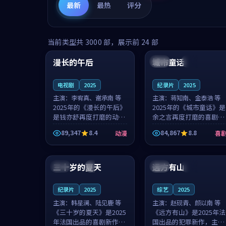
最新
最热
评分
99:16
99:52
当前类型共
3000
部，展示前
24
部
漫长的午后
城市童话
中国
高分
美国
院线
电视剧
2025
纪录片
2025
主演：
李宥真、谢承南 等
主演：
蒋知南、金泰浩 等
2025年的《漫长的午后》
2025年的《城市童话》是
是钱亦舒再度打磨的动漫
余之言再度打磨的喜剧佳
佳作。中国大陆的取景与
作。美国的取景与历史战
89,347
8.4
84,867
8.8
动漫
喜
海岛日常的氛围相互成
争的氛围相互成就，蒋知
就，李宥真与谢承南的对
南与金泰浩的对手戏自然
99:12
99:48
手戏自然克制，让整部影
克制，让整部影片在悬念
片在悬念与...
与温度之...
三十岁的夏天
远方有山
法国
4K
法国
独播
纪录片
2025
综艺
2025
主演：
韩星澜、陆见鹿 等
主演：
赵砚青、颜以南 等
《三十岁的夏天》是2025
《远方有山》是2025年法
年法国出品的喜剧新作，
国出品的犯罪新作，主创