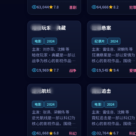
主创团队希望用深夜电台
团队希望用高校追梦的故
63,044
7.8
64,666
8.2
喜剧
犯
的故事让观众停下来想一
事让观众停下来想一想。
想。韩星澜领衔，陆见鹿
赵砚青领衔，颜以南担任
99:22
99:32
担任重要角色，山田纯一
重要角色，山田纯一的叙
的叙事节...
事节奏一...
暗夜玩家·典藏
狂潮悬案
中国
高分
泰国
4K
电影
2024
纪录片
2024
主演：
刘亦菲、沈腾 等
主演：
雷佳音、梁朝伟 等
暗夜玩家·典藏是一部以
狂潮悬案是一部以爱情为
战争为核心的影视作品，
核心的影视作品，围绕危
围绕危机、反转与人物成
机、反转与人物成长展
19,969
7.7
19,545
9.4
战争
爱
长展开，整体节奏紧凑，
开，整体节奏紧凑，值得
值得推荐观看。
推荐观看。
99:46
99:56
逆光航线
霓虹追击
中国
热播
泰国
4K
电影
2024
电影
2024
主演：
张译、梁朝伟 等
主演：
雷佳音、沈腾 等
逆光航线是一部以科幻为
霓虹追击是一部以科幻为
核心的影视作品，围绕危
核心的影视作品，围绕危
机、反转与人物成长展
机、反转与人物成长展
61,668
6.8
32,764
6.7
科幻
科
开，整体节奏紧凑，值得
开，整体节奏紧凑，值得