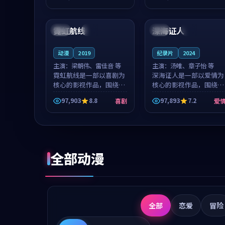
成就，罗见微与沈意林的
想一想。谢以诺领衔，高
99:25
99:49
对手戏自然克制，让整部
若初担任重要角色，戚南
影片在悬念...
柯的叙事节...
霓虹航线
深海证人
韩国
热播
韩国
院线
动漫
2019
纪录片
2024
主演：
梁朝伟、雷佳音 等
主演：
汤唯、章子怡 等
霓虹航线是一部以喜剧为
深海证人是一部以爱情为
核心的影视作品，围绕危
核心的影视作品，围绕危
机、反转与人物成长展
机、反转与人物成长展
97,903
8.8
97,893
7.2
喜剧
爱
开，整体节奏紧凑，值得
开，整体节奏紧凑，值得
推荐观看。
推荐观看。
全部动漫
全部
恋爱
冒险