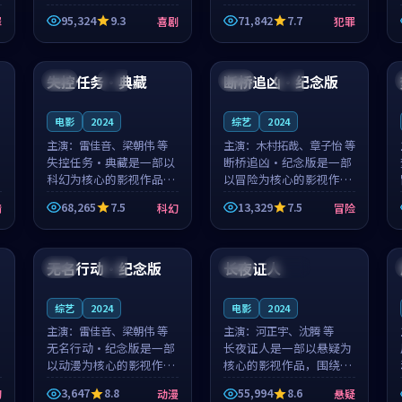
泰国的城市气质与母女情
台湾的城市气质与异国相
95,324
9.3
71,842
7.7
罪
喜剧
犯罪
深的人物心境共同构筑了
遇的人物心境共同构筑了
影片基调。顾予安、戚南
影片基调。山下凉太、沈
99:16
99:36
柯用细腻的表演撑起整部
知韵用细腻的表演撑起整
喜剧电影...
部犯罪电...
失控任务·典藏
断桥追凶·纪念版
中国
高分
中国
热播
电影
2024
综艺
2024
主演：
雷佳音、梁朝伟 等
主演：
木村拓哉、章子怡 等
失控任务·典藏是一部以
断桥追凶·纪念版是一部
科幻为核心的影视作品，
以冒险为核心的影视作
围绕危机、反转与人物成
品，围绕危机、反转与人
68,265
7.5
13,329
7.5
情
科幻
冒险
长展开，整体节奏紧凑，
物成长展开，整体节奏紧
值得推荐观看。
凑，值得推荐观看。
99:25
95:02
无名行动·纪念版
长夜证人
中国
完结
法国
连载中
综艺
2024
电影
2024
主演：
雷佳音、梁朝伟 等
主演：
河正宇、沈腾 等
无名行动·纪念版是一部
长夜证人是一部以悬疑为
以动漫为核心的影视作
核心的影视作品，围绕危
品，围绕危机、反转与人
机、反转与人物成长展
3,647
8.8
55,994
8.6
幻
动漫
悬疑
物成长展开，整体节奏紧
开，整体节奏紧凑，值得