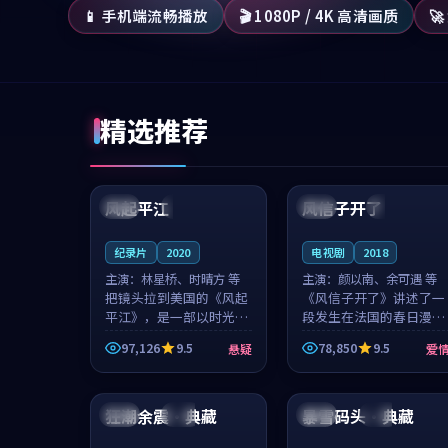
📱 手机端流畅播放
🎬 1080P / 4K 高清画质

精选推荐
99:07
99:21
风起平江
风信子开了
美国
完结
法国
4K
纪录片
2020
电视剧
2018
主演：
林星桥、时晴方 等
主演：
颜以南、余可遇 等
把镜头拉到美国的《风起
《风信子开了》讲述了一
平江》，是一部以时光记
段发生在法国的春日漫步
忆为底色的悬疑作品。林
故事。颜以南饰演的主角
97,126
9.5
78,850
9.5
悬疑
爱
星桥和时晴方贡献了2020
与余可遇的角色因一场意
年颇受关注的合作演出，
外卷入更深的纠葛，爱情
99:45
99:32
影片在情感层次与现实质
元素贯穿始终，节奏稳健
感之间游...
而富有张力，...
狂潮余震·典藏
暴雪码头·典藏
韩国
热播
泰国
完结