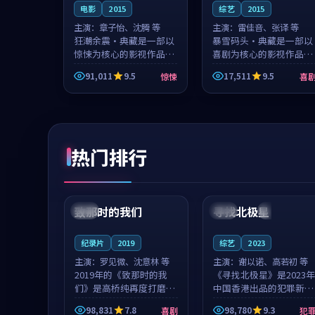
电影
2015
综艺
2015
主演：
章子怡、沈腾 等
主演：
雷佳音、张译 等
狂潮余震·典藏是一部以
暴雪码头·典藏是一部以
惊悚为核心的影视作品，
喜剧为核心的影视作品，
围绕危机、反转与人物成
围绕危机、反转与人物成
91,011
9.5
17,511
9.5
惊悚
喜
长展开，整体节奏紧凑，
长展开，整体节奏紧凑，
值得推荐观看。
值得推荐观看。
热门排行
99:22
99:18
致那时的我们
寻找北极星
中国
4K
中国
4K
纪录片
2019
综艺
2023
主演：
罗见微、沈意林 等
主演：
谢以诺、高若初 等
2019年的《致那时的我
《寻找北极星》是2023年
们》是高桥纯再度打磨的
中国香港出品的犯罪新
喜剧佳作。中国大陆的取
作，主创团队希望用公路
98,831
7.8
98,780
9.3
喜剧
犯
景与都市寓言的氛围相互
冒险的故事让观众停下来