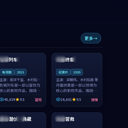
更多
92:41
99:19
危城列车
月面终章
中国
完结
英国
完结
电视剧
2015
纪录片
2020
主演：
易烊千玺、木村拓哉
主演：
梁朝伟、木村拓哉 等
等
危城列车是一部以冒险为
月面终章是一部以惊悚为
核心的影视作品，围绕危
核心的影视作品，围绕危
机、反转与人物成长展
机、反转与人物成长展
45,639
9.5
16,631
9.5
冒险
惊悚
开，整体节奏紧凑，值得
开，整体节奏紧凑，值得
推荐观看。
推荐观看。
99:49
99:46
雾岛潜伏·典藏
失控营救
韩国
完结
中国
4K