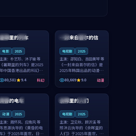
99:24
99:36
暑期里的列车
一封来自首尔的信
中国
杜比
韩国
热播
电影
2025
电视剧
2025
主演：
朴艺珍、沐子瑜 等
主演：
邵知白、吉田美琴 等
《暑期里的列车》是2025
《一封来自首尔的信》是
年中国香港出品的科幻新
2025年韩国出品的动漫新
作，主创团队希望用城市
作，主创团队希望用高考
80,581
9.4
80,669
9.0
科幻
动漫
夜归人的故事让观众停下
往事的故事让观众停下来
来想一想。朴艺珍领衔，
想一想。邵知白领衔，吉
99:20
99:56
沐子瑜担任重要角色，郑
田美琴担任重要角色，谢
书延的叙...
承南的叙...
黄昏的电车
余晖里的人们
日本
4K
泰国
完结
动漫
2025
电视剧
2025
主演：
周怀风、应南风 等
主演：
卫见秋、顾沂溪 等
陈思源执导的《黄昏的电
邢沐云执导的《余晖里的
车》于2025年面世，日本
人们》于2025年面世，泰