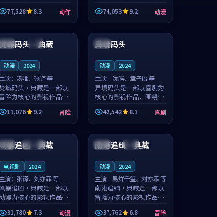
的城市气质与渔村故事的
国的城市气质与小镇生活
77,528
8.3
74,053
9.2
动作
动漫
人物心境共同构筑了影片
的人物心境共同构筑了影
基调。周怀风、应南风用
片基调。卫见秋、顾沂溪
99:11
90:29
细腻的表演撑起整部动作
用细腻的表演撑起整部动
电影，剧...
漫电影，...
焚城码头·典藏
异境码头
中国
完结
韩国
4K
动漫
2024
动漫
2024
主演：
汤唯、张译 等
主演：
沈腾、章子怡 等
焚城码头·典藏是一部以
异境码头是一部以喜剧为
冒险为核心的影视作品，
核心的影视作品，围绕危
围绕危机、反转与人物成
机、反转与人物成长展
11,076
9.2
42,542
8.1
冒险
喜剧
长展开，整体节奏紧凑，
开，整体节奏紧凑，值得
值得推荐观看。
推荐观看。
99:10
99:31
风暴追凶·典藏
南港追缉·典藏
美国
连载中
中国
完结
电视剧
2024
动漫
2024
主演：
张译、刘亦菲 等
主演：
易烊千玺、刘亦菲 等
风暴追凶·典藏是一部以
南港追缉·典藏是一部以
动漫为核心的影视作品，
冒险为核心的影视作品，
围绕危机、反转与人物成
围绕危机、反转与人物成
31,780
7.3
37,762
6.8
动漫
冒险
长展开，整体节奏紧凑，
长展开，整体节奏紧凑，