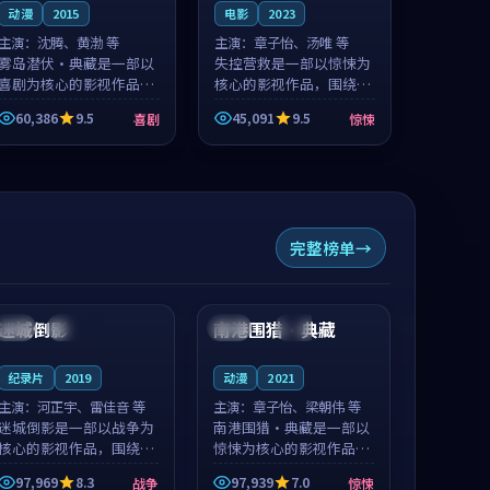
动漫
2015
电影
2023
主演：
沈腾、黄渤 等
主演：
章子怡、汤唯 等
雾岛潜伏·典藏是一部以
失控营救是一部以惊悚为
喜剧为核心的影视作品，
核心的影视作品，围绕危
围绕危机、反转与人物成
机、反转与人物成长展
60,386
9.5
45,091
9.5
喜剧
惊悚
长展开，整体节奏紧凑，
开，整体节奏紧凑，值得
值得推荐观看。
推荐观看。
完整榜单
89:40
99:57
迷城倒影
南港围猎·典藏
美国
连载中
中国
完结
纪录片
2019
动漫
2021
主演：
河正宇、雷佳音 等
主演：
章子怡、梁朝伟 等
迷城倒影是一部以战争为
南港围猎·典藏是一部以
核心的影视作品，围绕危
惊悚为核心的影视作品，
机、反转与人物成长展
围绕危机、反转与人物成
97,969
8.3
97,939
7.0
战争
惊悚
开，整体节奏紧凑，值得
长展开，整体节奏紧凑，