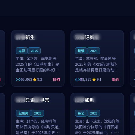
99:04
99:40
旧巷新生
双城记新版
英国
完结
中国
独播
电影
2025
动漫
2025
主演：
余之言、季棠夏 等
主演：
苏柏然、樊清晏 等
2025年的《旧巷新生》是
2025年的《双城记新版》
金正勋再度打磨的科幻佳
是钱亦舒再度打磨的动作
作。英国的取景与雨夜物
佳作。中国大陆的取景与
65,063
9.2
98,375
9.1
剧
科幻
动作
语的氛围相互成就，余之
沙漠探险的氛围相互成
言与季棠夏的对手戏自然
就，苏柏然与樊清晏的对
99:32
99:08
克制，让整部影片在悬念
手戏自然克制，让整部影
与温度之...
片在悬念与...
当时只道是寻常
旧梦如新
泰国
杜比
中国
高分
纪录片
2025
综艺
2025
主演：
顾予安、戚南柯 等
主演：
山下凉太、沈知韵 等
邢沐云执导的《当时只道
滨田凉介执导的《旧梦如
是寻常》于2025年面世，
新》于2025年面世，中国