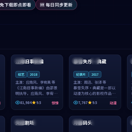
 免下载即点即看
🆕 每日同步更新
99:53
99:28
江南旧事新编
暴雪失序·典藏
日本
院线
中国
独播
综艺
2018
纪录片
2017
主演：
应南风、李宥真 等
主演：
周迅、张译 等
《江南旧事新编》由邵景
暴雪失序·典藏是一部以
明执导，应南风、李宥真
动漫为核心的影视作品，
领衔主演，是一部2018年
围绕危机、反转与人物成
81,984
9.5
7,767
9.5
情
惊悚
动漫
上映的日本惊悚综艺。影
长展开，整体节奏紧凑，
片以邻里温情为切入，呈
值得推荐观看。
99:33
99:11
现一段从初遇到告别都浸
着真实情...
失控剧场
月面码头
韩国
院线
日本
完结