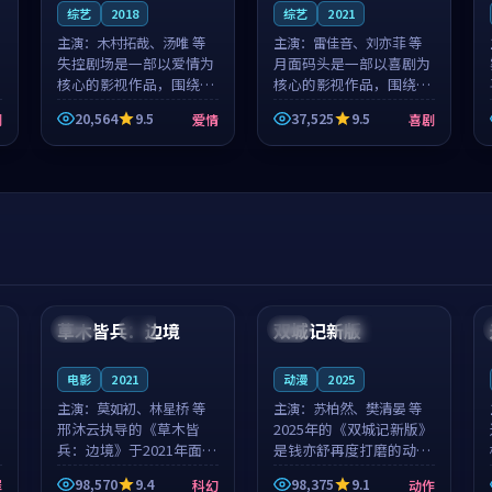
综艺
2018
综艺
2021
主演：
木村拓哉、汤唯 等
主演：
雷佳音、刘亦菲 等
失控剧场是一部以爱情为
月面码头是一部以喜剧为
核心的影视作品，围绕危
核心的影视作品，围绕危
机、反转与人物成长展
机、反转与人物成长展
20,564
9.5
37,525
9.5
剧
爱情
喜剧
开，整体节奏紧凑，值得
开，整体节奏紧凑，值得
推荐观看。
推荐观看。
99:44
99:40
草木皆兵：边境
双城记新版
泰国
独播
中国
独播
电影
2021
动漫
2025
主演：
莫如初、林星桥 等
主演：
苏柏然、樊清晏 等
邢沐云执导的《草木皆
2025年的《双城记新版》
兵：边境》于2021年面
是钱亦舒再度打磨的动作
世，泰国的城市气质与校
佳作。中国大陆的取景与
98,570
9.4
98,375
9.1
罪
科幻
动作
园青春的人物心境共同构
沙漠探险的氛围相互成