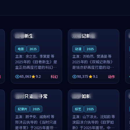
99:04
99:40
旧巷新生
双城记新版
英国
完结
中国
独播
电影
2025
动漫
2025
主演：
余之言、季棠夏 等
主演：
苏柏然、樊清晏 等
2025年的《旧巷新生》是
2025年的《双城记新版》
金正勋再度打磨的科幻佳
是钱亦舒再度打磨的动作
作。英国的取景与雨夜物
佳作。中国大陆的取景与
65,063
9.2
98,375
9.1
剧
科幻
动作
语的氛围相互成就，余之
沙漠探险的氛围相互成
言与季棠夏的对手戏自然
就，苏柏然与樊清晏的对
99:32
99:08
克制，让整部影片在悬念
手戏自然克制，让整部影
与温度之...
片在悬念与...
当时只道是寻常
旧梦如新
泰国
杜比
中国
高分
纪录片
2025
综艺
2025
主演：
顾予安、戚南柯 等
主演：
山下凉太、沈知韵 等
邢沐云执导的《当时只道
滨田凉介执导的《旧梦如
是寻常》于2025年面世，
新》于2025年面世，中国