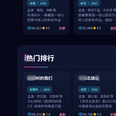
动漫
2015
综艺
2022
主演：
黄渤、汤唯 等
主演：
易烊千玺、刘亦菲 
异境码头·典藏是一部以
银翼悬案是一部以冒险为
犯罪为核心的影视作品，
核心的影视作品，围绕危
围绕危机、反转与人物成
机、反转与人物成长展
96,412
9.5
55,968
9.5
犯罪
冒
长展开，整体节奏紧凑，
开，整体节奏紧凑，值得
值得推荐观看。
推荐观看。
热门排行
99:22
99:18
致那时的我们
寻找北极星
中国
4K
中国
4K
纪录片
2019
综艺
2023
主演：
罗见微、沈意林 等
主演：
谢以诺、高若初 等
2019年的《致那时的我
《寻找北极星》是2023年
们》是高桥纯再度打磨的
中国香港出品的犯罪新
喜剧佳作。中国大陆的取
作，主创团队希望用公路
98,831
7.8
98,780
9.3
喜剧
犯
景与都市寓言的氛围相互
冒险的故事让观众停下来