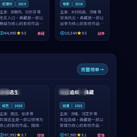
纪录片
2019
电影
2016
主演：
梁朝伟、刘亦菲 等
主演：
木村拓哉、汤唯 等
无名入口·典藏是一部以
深海风云·典藏是一部以
悬疑为核心的影视作品，
战争为核心的影视作品，
围绕危机、反转与人物成
围绕危机、反转与人物成
64,995
9.5
10,544
9.5
悬疑
战争
长展开，整体节奏紧凑，
长展开，整体节奏紧凑，
值得推荐观看。
值得推荐观看。
完整榜单
99:40
99:23
异境逃生
失控追缉·典藏
法国
完结
中国
完结
综艺
2018
动漫
2021
主演：
周迅、张译 等
主演：
汤唯、河正宇 等
异境逃生是一部以惊悚为
失控追缉·典藏是一部以
核心的影视作品，围绕危
爱情为核心的影视作品，
机、反转与人物成长展
围绕危机、反转与人物成
97,992
8.7
97,985
8.1
惊悚
爱情
开，整体节奏紧凑，值得
长展开，整体节奏紧凑，