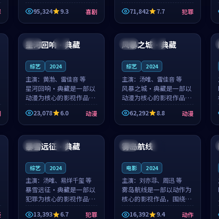
泰国的城市气质与母女情
台湾的城市气质与异国相
95,324
9.3
71,842
7.7
罪
喜剧
犯罪
深的人物心境共同构筑了
遇的人物心境共同构筑了
影片基调。顾予安、戚南
影片基调。山下凉太、沈
99:53
99:57
柯用细腻的表演撑起整部
知韵用细腻的表演撑起整
喜剧电影...
部犯罪电...
星河回响·典藏
风暴之城·典藏
中国
高分
中国
高分
综艺
2024
综艺
2024
主演：
黄渤、雷佳音 等
主演：
汤唯、雷佳音 等
星河回响·典藏是一部以
风暴之城·典藏是一部以
动漫为核心的影视作品，
动漫为核心的影视作品，
围绕危机、反转与人物成
围绕危机、反转与人物成
23,078
6.0
62,292
8.8
剧
动漫
动漫
长展开，整体节奏紧凑，
长展开，整体节奏紧凑，
值得推荐观看。
值得推荐观看。
99:46
95:41
暴雪远征·典藏
雾岛航线
中国
热播
英国
完结
综艺
2024
电影
2024
主演：
汤唯、易烊千玺 等
主演：
刘亦菲、周迅 等
暴雪远征·典藏是一部以
雾岛航线是一部以动作为
犯罪为核心的影视作品，
核心的影视作品，围绕危
围绕危机、反转与人物成
机、反转与人物成长展
13,393
6.7
16,392
9.4
疑
犯罪
动作
长展开，整体节奏紧凑，
开，整体节奏紧凑，值得