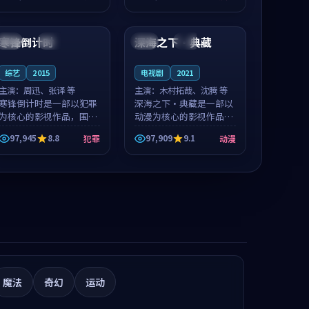
推荐观看。
值得推荐观看。
99:21
99:25
寒锋倒计时
深海之下·典藏
中国
院线
美国
高分
综艺
2015
电视剧
2021
主演：
周迅、张译 等
主演：
木村拓哉、沈腾 等
寒锋倒计时是一部以犯罪
深海之下·典藏是一部以
为核心的影视作品，围绕
动漫为核心的影视作品，
危机、反转与人物成长展
围绕危机、反转与人物成
97,945
8.8
97,909
9.1
犯罪
动漫
开，整体节奏紧凑，值得
长展开，整体节奏紧凑，
推荐观看。
值得推荐观看。
魔法
奇幻
运动