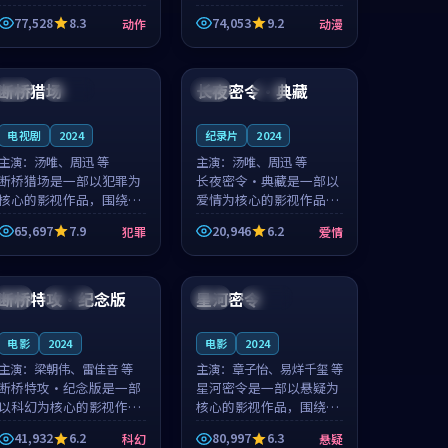
的城市气质与渔村故事的
国的城市气质与小镇生活
77,528
8.3
74,053
9.2
动作
动漫
人物心境共同构筑了影片
的人物心境共同构筑了影
基调。周怀风、应南风用
片基调。卫见秋、顾沂溪
99:05
99:11
细腻的表演撑起整部动作
用细腻的表演撑起整部动
电影，剧...
漫电影，...
断桥猎场
长夜密令·典藏
中国
连载中
韩国
独播
电视剧
2024
纪录片
2024
主演：
汤唯、周迅 等
主演：
汤唯、周迅 等
断桥猎场是一部以犯罪为
长夜密令·典藏是一部以
核心的影视作品，围绕危
爱情为核心的影视作品，
机、反转与人物成长展
围绕危机、反转与人物成
65,697
7.9
20,946
6.2
犯罪
爱情
开，整体节奏紧凑，值得
长展开，整体节奏紧凑，
推荐观看。
值得推荐观看。
99:11
99:04
断桥特攻·纪念版
星河密令
泰国
连载中
法国
连载中
电影
2024
电影
2024
主演：
梁朝伟、雷佳音 等
主演：
章子怡、易烊千玺 等
断桥特攻·纪念版是一部
星河密令是一部以悬疑为
以科幻为核心的影视作
核心的影视作品，围绕危
品，围绕危机、反转与人
机、反转与人物成长展
41,932
6.2
80,997
6.3
科幻
悬疑
物成长展开，整体节奏紧
开，整体节奏紧凑，值得