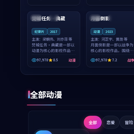
成就，罗见微与沈意林的
想一想。谢以诺领衔，高
99:31
99:28
对手戏自然克制，让整部
若初担任重要角色，戚南
影片在悬念...
柯的叙事节...
焚城任务·典藏
月面倒影
日本
独播
中国
独播
纪录片
2017
动漫
2023
主演：
梁朝伟、刘亦菲 等
主演：
河正宇、黄渤 等
焚城任务·典藏是一部以
月面倒影是一部以战争为
动漫为核心的影视作品，
核心的影视作品，围绕危
围绕危机、反转与人物成
机、反转与人物成长展
97,978
8.5
97,978
7.2
动漫
战
长展开，整体节奏紧凑，
开，整体节奏紧凑，值得
值得推荐观看。
推荐观看。
全部动漫
全部
恋爱
冒险