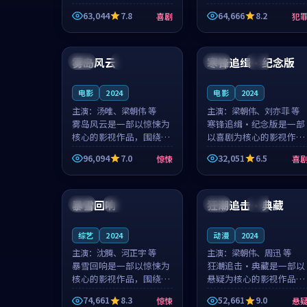
主创团队希望用深夜电台
团队希望用高校追梦的故
63,044
7.8
64,666
8.2
喜剧
犯
的故事让观众停下来想一
事让观众停下来想一想。
想。韩星澜领衔，陆见鹿
赵砚青领衔，颜以南担任
99:36
99:48
担任重要角色，山田纯一
重要角色，山田纯一的叙
的叙事节...
事节奏一...
雾岛风云
寒锋追缉·纪念版
法国
院线
中国
完结
电影
2024
电影
2024
主演：
汤唯、梁朝伟 等
主演：
梁朝伟、刘亦菲 等
雾岛风云是一部以惊悚为
寒锋追缉·纪念版是一部
核心的影视作品，围绕危
以喜剧为核心的影视作
机、反转与人物成长展
品，围绕危机、反转与人
96,094
7.0
32,051
6.5
惊悚
喜
开，整体节奏紧凑，值得
物成长展开，整体节奏紧
推荐观看。
凑，值得推荐观看。
99:32
99:26
暴雪回响
狂潮追击·典藏
英国
连载中
中国
完结
综艺
2024
动漫
2024
主演：
沈腾、河正宇 等
主演：
梁朝伟、周迅 等
暴雪回响是一部以惊悚为
狂潮追击·典藏是一部以
核心的影视作品，围绕危
悬疑为核心的影视作品，
机、反转与人物成长展
围绕危机、反转与人物成
74,661
8.3
52,661
9.0
惊悚
悬
开，整体节奏紧凑，值得
长展开，整体节奏紧凑，