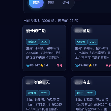
最新
最热
评分
99:16
99:52
当前类型共
3000
部，展示前
24
部
漫长的午后
城市童话
中国
高分
美国
院线
电视剧
2025
纪录片
2025
主演：
李宥真、谢承南 等
主演：
蒋知南、金泰浩 等
2025年的《漫长的午后》
2025年的《城市童话》是
是钱亦舒再度打磨的动漫
余之言再度打磨的喜剧佳
佳作。中国大陆的取景与
作。美国的取景与历史战
89,347
8.4
84,867
8.8
动漫
喜
海岛日常的氛围相互成
争的氛围相互成就，蒋知
就，李宥真与谢承南的对
南与金泰浩的对手戏自然
99:12
99:48
手戏自然克制，让整部影
克制，让整部影片在悬念
片在悬念与...
与温度之...
三十岁的夏天
远方有山
法国
4K
法国
独播
纪录片
2025
综艺
2025
主演：
韩星澜、陆见鹿 等
主演：
赵砚青、颜以南 等
《三十岁的夏天》是2025
《远方有山》是2025年法
年法国出品的喜剧新作，
国出品的犯罪新作，主创