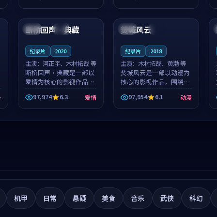
筑了影片基调。莫如初、
就，苏柏然与樊清晏的对
99:49
99:37
林星桥用细腻的表演撑起
手戏自然克制，让整部影
整部科幻电影...
片在悬念与...
断桥回声·典藏
焚城风云
日本
热播
韩国
高分
纪录片
2020
纪录片
2018
主演：
河正宇、木村拓哉 等
主演：
木村拓哉、黄渤 等
断桥回声·典藏是一部以
焚城风云是一部以动漫为
爱情为核心的影视作品，
核心的影视作品，围绕危
围绕危机、反转与人物成
机、反转与人物成长展
97,974
6.3
97,954
6.1
争
爱情
动漫
长展开，整体节奏紧凑，
开，整体节奏紧凑，值得
值得推荐观看。
推荐观看。
机甲
日常
悬疑
美食
音乐
武侠
科幻