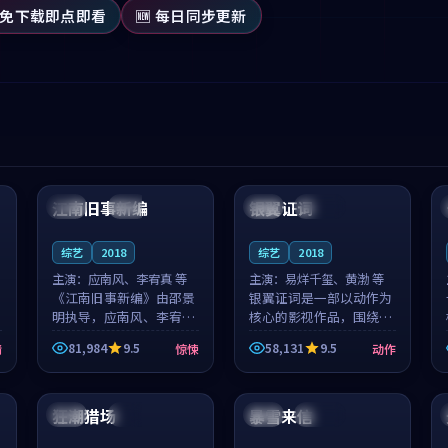
 免下载即点即看
🆕 每日同步更新
99:53
95:48
江南旧事新编
银翼证词
日本
院线
日本
连载中
综艺
2018
综艺
2018
主演：
应南风、李宥真 等
主演：
易烊千玺、黄渤 等
《江南旧事新编》由邵景
银翼证词是一部以动作为
明执导，应南风、李宥真
核心的影视作品，围绕危
领衔主演，是一部2018年
机、反转与人物成长展
81,984
9.5
58,131
9.5
情
惊悚
动作
上映的日本惊悚综艺。影
开，整体节奏紧凑，值得
片以邻里温情为切入，呈
推荐观看。
99:21
99:52
现一段从初遇到告别都浸
着真实情...
狂潮猎场
暴雪来信
泰国
热播
泰国
连载中