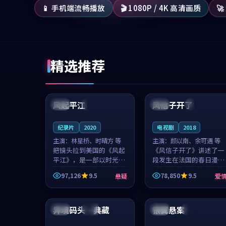
📱 手机端流畅播放
🎬 1080P / 4K 高清画质

精选推荐
99:07
99:21
风起平江
风信子开了
美国
完结
法国
4K
纪录片
2020
电视剧
2018
主演：
林星桥、时晴方 等
主演：
颜以南、余可遇 等
把镜头拉到美国的《风起
《风信子开了》讲述了一
平江》，是一部以时光记
段发生在法国的春日漫步
忆为底色的悬疑作品。林
故事。颜以南饰演的主角
97,126
9.5
78,850
9.5
悬疑
爱
星桥和时晴方贡献了2020
与余可遇的角色因一场意
年颇受关注的合作演出，
外卷入更深的纠葛，爱情
99:06
99:40
影片在情感层次与现实质
元素贯穿始终，节奏稳健
感之间游...
而富有张力，...
异境码头·典藏
银翼悬案
中国
高分
韩国
杜比