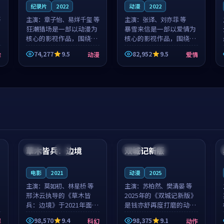
纪录片
2022
动漫
2022
等
主演：
章子怡、易烊千玺 等
主演：
张译、刘亦菲 等
狂潮猎场是一部以动漫为
暴雪来信是一部以爱情为
核心的影视作品，围绕危
核心的影视作品，围绕危
机、反转与人物成长展
机、反转与人物成长展
74,277
9.5
82,952
9.5
险
动漫
爱情
开，整体节奏紧凑，值得
开，整体节奏紧凑，值得
推荐观看。
推荐观看。
99:44
99:40
草木皆兵：边境
双城记新版
泰国
独播
中国
独播
电影
2021
动漫
2025
主演：
莫如初、林星桥 等
主演：
苏柏然、樊清晏 等
邢沐云执导的《草木皆
2025年的《双城记新版》
兵：边境》于2021年面
是钱亦舒再度打磨的动作
世，泰国的城市气质与校
佳作。中国大陆的取景与
98,570
9.4
98,375
9.1
罪
科幻
动作
园青春的人物心境共同构
沙漠探险的氛围相互成