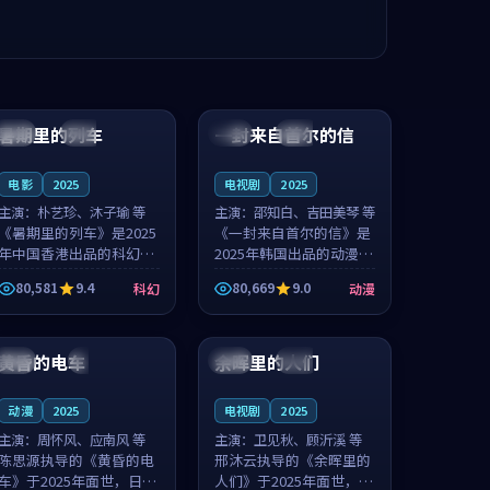
99:24
99:36
暑期里的列车
一封来自首尔的信
中国
杜比
韩国
热播
电影
2025
电视剧
2025
主演：
朴艺珍、沐子瑜 等
主演：
邵知白、吉田美琴 等
《暑期里的列车》是2025
《一封来自首尔的信》是
年中国香港出品的科幻新
2025年韩国出品的动漫新
作，主创团队希望用城市
作，主创团队希望用高考
80,581
9.4
80,669
9.0
科幻
动漫
夜归人的故事让观众停下
往事的故事让观众停下来
来想一想。朴艺珍领衔，
想一想。邵知白领衔，吉
99:20
99:56
沐子瑜担任重要角色，郑
田美琴担任重要角色，谢
书延的叙...
承南的叙...
黄昏的电车
余晖里的人们
日本
4K
泰国
完结
动漫
2025
电视剧
2025
主演：
周怀风、应南风 等
主演：
卫见秋、顾沂溪 等
陈思源执导的《黄昏的电
邢沐云执导的《余晖里的
车》于2025年面世，日本
人们》于2025年面世，泰