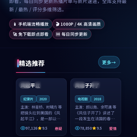
即看，每日同步更新热播片单与新片速递，全库支持最
新 / 最热 / 评分多维筛选。
📱 手机端流畅播放
🎬 1080P / 4K 高清画质
🚀 免下载即点即看
🆕 每日同步更新
精选推荐
更多
99:07
99:21
风起平江
风信子开了
美国
完结
法国
4K
纪录片
2020
电视剧
2018
主演：
林星桥、时晴方 等
主演：
颜以南、余可遇 等
把镜头拉到美国的《风
《风信子开了》讲述了
起平江》，是一部以时
一段发生在法国的春日
光记忆为底色的悬疑作
漫步故事。颜以南饰演
97,126
9.5
78,850
9.5
悬疑
爱情
品。林星桥和时晴方贡
的主角与余可遇的角色
99:53
99:06
献了2020年颇受关注的
因一场意外卷入更深的