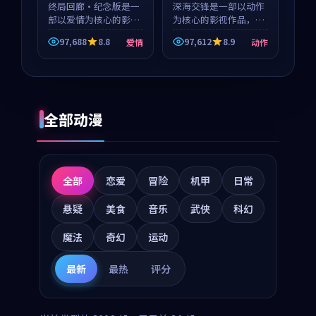
等
终局回廊·纪念版是一
等
深海交锋是一部以动作
部以爱情为核心的影视
为核心的影视作品，围
作品，围绕危机、反转
绕危机、反转与人物成
97,688
8.8
97,612
8.9
爱情
动作
与人物成长展开，整体
长展开，整体节奏紧
节奏紧凑，值得推荐观
凑，值得推荐观看。
看。
全部动漫
全部
恋爱
冒险
机甲
日常
悬疑
美食
音乐
武侠
科幻
魔法
奇幻
运动
最新
最热
评分