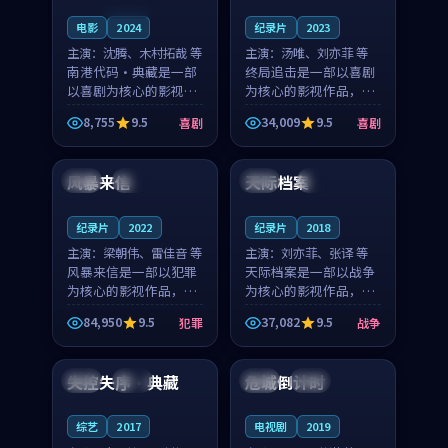
连载中
电影
2024
纪录片
2023
主演：
沈腾、木村拓哉 等
主演：
汤唯、刘亦菲 等
南港代码·典藏是一部
终局追击是一部以喜剧
以喜剧为核心的影视作
为核心的影视作品，围
品，围绕危机、反转与
绕危机、反转与人物成
8,755
9.5
34,009
9.5
喜剧
喜剧
人物成长展开，整体节
长展开，整体节奏紧
99:00
98:21
奏紧凑，值得推荐观
凑，值得推荐观看。
看。
风暴来信
天际档案
英国
杜比
韩国
4K
纪录片
2022
纪录片
2018
主演：
梁朝伟、雷佳音 等
主演：
刘亦菲、张译 等
风暴来信是一部以犯罪
天际档案是一部以战争
为核心的影视作品，围
为核心的影视作品，围
绕危机、反转与人物成
绕危机、反转与人物成
84,950
9.5
37,082
9.5
犯罪
战争
长展开，整体节奏紧
长展开，整体节奏紧
99:38
92:23
凑，值得推荐观看。
凑，值得推荐观看。
失控失序·典藏
危城倒计时
法国
独播
中国
完结
综艺
2017
电视剧
2019