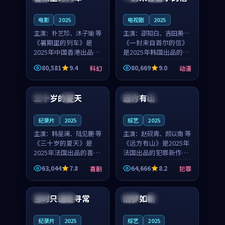
之...
与...
电影
2025
电视剧
2025
主演：
朴艺珍、沐子瑜 等
主演：
邵知白、吉田美琴
《暑期里的列车》是
等
《一封来自首尔的信》
2025年中国香港出品的
是2025年韩国出品的动
科幻新作，主创团队希
漫新作，主创团队希望
80,581
9.4
80,669
9.0
科幻
动漫
望用城市夜归人的故事
用高考往事的故事让观
99:12
99:48
让观众停下来想一想。
众停下来想一想。邵知
朴艺珍领衔，沐子瑜担
白领衔，吉田美琴担任
三十岁的夏天
远方有山
法国
4K
法国
独播
任重要角色，郑书延的
重要角色，谢承南的
叙...
叙...
纪录片
2025
综艺
2025
主演：
韩星澜、陆见鹿 等
主演：
赵砚青、颜以南 等
《三十岁的夏天》是
《远方有山》是2025年
2025年法国出品的喜剧
法国出品的犯罪新作，
新作，主创团队希望用
主创团队希望用高校追
63,044
7.8
64,666
8.2
喜剧
犯罪
深夜电台的故事让观众
梦的故事让观众停下来
99:32
99:08
停下来想一想。韩星澜
想一想。赵砚青领衔，
领衔，陆见鹿担任重要
颜以南担任重要角色，
当时只道是寻常
旧梦如新
泰国
杜比
中国
高分
角色，山田纯一的叙事
山田纯一的叙事节奏
节...
一...
纪录片
2025
综艺
2025