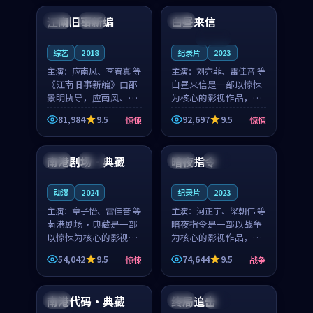
合作演出，影片在情感
纠葛，爱情元素贯穿始
江南旧事新编
白昼来信
日本
院线
英国
层次与现实质感之间
终，节奏稳健而富有张
游...
力，...
连载中
综艺
2018
纪录片
2023
主演：
应南风、李宥真 等
主演：
刘亦菲、雷佳音 等
《江南旧事新编》由邵
白昼来信是一部以惊悚
景明执导，应南风、李
为核心的影视作品，围
宥真领衔主演，是一部
绕危机、反转与人物成
81,984
9.5
92,697
9.5
惊悚
惊悚
2018年上映的日本惊悚
长展开，整体节奏紧
99:19
99:04
综艺。影片以邻里温情
凑，值得推荐观看。
为切入，呈现一段从初
南港剧场·典藏
暗夜指令
泰国
热播
中国
高分
遇到告别都浸着真实
情...
动漫
2024
纪录片
2023
主演：
章子怡、雷佳音 等
主演：
河正宇、梁朝伟 等
南港剧场·典藏是一部
暗夜指令是一部以战争
以惊悚为核心的影视作
为核心的影视作品，围
品，围绕危机、反转与
绕危机、反转与人物成
54,042
9.5
74,644
9.5
惊悚
战争
人物成长展开，整体节
长展开，整体节奏紧
99:38
99:01
奏紧凑，值得推荐观
凑，值得推荐观看。
看。
南港代码·典藏
终局追击
美国
英国
热播