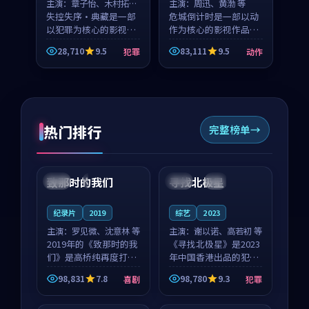
主演：
章子怡、木村拓哉
主演：
周迅、黄渤 等
等
失控失序·典藏是一部
危城倒计时是一部以动
以犯罪为核心的影视作
作为核心的影视作品，
品，围绕危机、反转与
围绕危机、反转与人物
28,710
9.5
83,111
9.5
犯罪
动作
人物成长展开，整体节
成长展开，整体节奏紧
奏紧凑，值得推荐观
凑，值得推荐观看。
看。
热门排行
完整榜单
99:22
99:18
致那时的我们
寻找北极星
中国
4K
中国
4K
纪录片
2019
综艺
2023
主演：
罗见微、沈意林 等
主演：
谢以诺、高若初 等
2019年的《致那时的我
《寻找北极星》是2023
们》是高桥纯再度打磨
年中国香港出品的犯罪
的喜剧佳作。中国大陆
新作，主创团队希望用
98,831
7.8
98,780
9.3
喜剧
犯罪
的取景与都市寓言的氛
公路冒险的故事让观众
99:44
99:40
围相互成就，罗见微与
停下来想一想。谢以诺