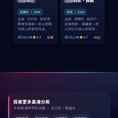
寒锋惊魂
迷城倒影·典藏
连载中
纪录片
2024
综艺
2024
主演：
刘亦菲、张译 等
主演：
梁朝伟、易烊千玺
寒锋惊魂是一部以犯罪
等
迷城倒影·典藏是一部
为核心的影视作品，围
以科幻为核心的影视作
绕危机、反转与人物成
品，围绕危机、反转与
28,536
8.4
23,146
6.7
犯罪
科幻
长展开，整体节奏紧
人物成长展开，整体节
凑，值得推荐观看。
奏紧凑，值得推荐观
看。
探索更多高清分类
手机高清视频在线看 · 全分区一键直达