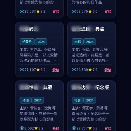
部以冒险为核心的影视
为核心的影视作品，围
作品，围绕危机、反转
绕危机、反转与人物成
29,537
7.2
67,576
6.6
冒险
冒险
与人物成长展开，整体
长展开，整体节奏紧
99:17
99:51
节奏紧凑，值得推荐观
凑，值得推荐观看。
看。
风暴码头
逆光追缉·典藏
法国
热播
中国
4K
纪录片
2024
电影
2024
主演：
刘亦菲、张译 等
主演：
张译、刘亦菲 等
风暴码头是一部以爱情
逆光追缉·典藏是一部
为核心的影视作品，围
以爱情为核心的影视作
绕危机、反转与人物成
品，围绕危机、反转与
27,107
8.2
90,539
7.9
爱情
爱情
长展开，整体节奏紧
人物成长展开，整体节
95:47
99:44
凑，值得推荐观看。
奏紧凑，值得推荐观
看。
焚城惊魂·典藏
雾岛边界·纪念版
韩国
完结
日本
杜比
动漫
2024
电影
2024
主演：
雷佳音、沈腾 等
主演：
河正宇、黄渤 等
焚城惊魂·典藏是一部
雾岛边界·纪念版是一
以悬疑为核心的影视作
部以冒险为核心的影视
品，围绕危机、反转与
作品，围绕危机、反转
8,692
8.2
72,757
6.5
悬疑
冒险
人物成长展开，整体节
与人物成长展开，整体