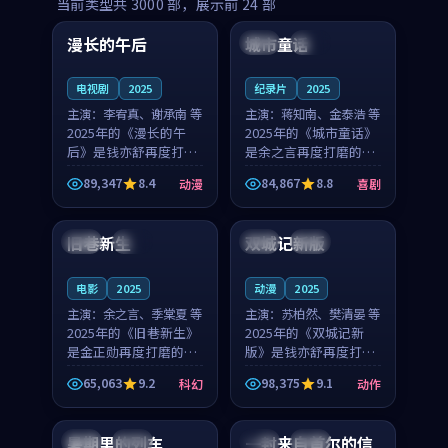
99:16
99:52
当前类型共
3000
部，展示前
24
部
漫长的午后
城市童话
中国
高分
美国
院线
电视剧
2025
纪录片
2025
主演：
李宥真、谢承南 等
主演：
蒋知南、金泰浩 等
2025年的《漫长的午
2025年的《城市童话》
后》是钱亦舒再度打磨
是余之言再度打磨的喜
的动漫佳作。中国大陆
剧佳作。美国的取景与
89,347
8.4
84,867
8.8
动漫
喜剧
的取景与海岛日常的氛
历史战争的氛围相互成
99:04
99:40
围相互成就，李宥真与
就，蒋知南与金泰浩的
谢承南的对手戏自然克
对手戏自然克制，让整
旧巷新生
双城记新版
英国
完结
中国
独播
制，让整部影片在悬念
部影片在悬念与温度
与...
之...
电影
2025
动漫
2025
主演：
余之言、季棠夏 等
主演：
苏柏然、樊清晏 等
2025年的《旧巷新生》
2025年的《双城记新
是金正勋再度打磨的科
版》是钱亦舒再度打磨
幻佳作。英国的取景与
的动作佳作。中国大陆
65,063
9.2
98,375
9.1
科幻
动作
雨夜物语的氛围相互成
的取景与沙漠探险的氛
99:24
99:36
就，余之言与季棠夏的
围相互成就，苏柏然与
对手戏自然克制，让整
樊清晏的对手戏自然克
暑期里的列车
一封来自首尔的信
中国
杜比
韩国
热播
部影片在悬念与温度
制，让整部影片在悬念