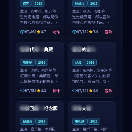
综艺
2018
纪录片
2018
主演：
刘亦菲、周迅 等
主演：
张译、汤唯 等
逆光追击是一部以动作
逆光疑云是一部以冒险
为核心的影视作品，围
为核心的影视作品，围
绕危机、反转与人物成
绕危机、反转与人物成
97,868
8.7
97,780
7.9
动作
冒险
长展开，整体节奏紧
长展开，整体节奏紧
99:25
99:05
凑，值得推荐观看。
凑，值得推荐观看。
狂潮代码·典藏
看见的客人
韩国
高分
泰国
完结
电视剧
2016
动漫
2018
主演：
沈腾、刘亦菲 等
主演：
戚南柯、安星河 等
狂潮代码·典藏是一部
《看见的客人》由佐藤
以惊悚为核心的影视作
翔执导，戚南柯、安星
品，围绕危机、反转与
河领衔主演，是一部
97,758
8.3
97,727
9.0
惊悚
冒险
人物成长展开，整体节
2018年上映的泰国冒险
99:33
99:29
奏紧凑，值得推荐观
动漫。影片以海岸抒情
看。
为切入，呈现一段从初
终局回廊·纪念版
深海交锋
韩国
完结
中国
独播
遇到告别都浸着真实情
绪...
纪录片
2019
电视剧
2023
主演：
章子怡、木村拓哉
主演：
易烊千玺、刘亦菲