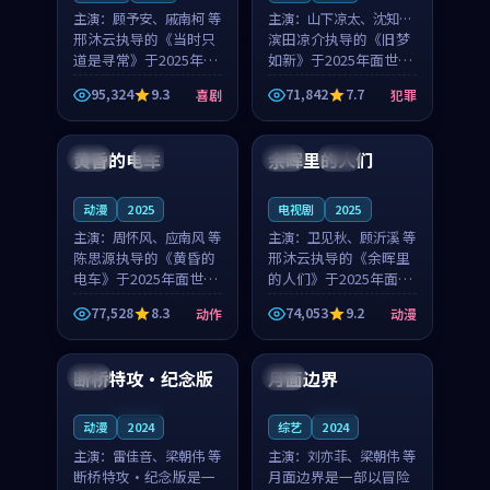
主演：
顾予安、戚南柯 等
主演：
山下凉太、沈知韵
邢沐云执导的《当时只
等
滨田凉介执导的《旧梦
道是寻常》于2025年面
如新》于2025年面世，
世，泰国的城市气质与
中国台湾的城市气质与
95,324
9.3
71,842
7.7
喜剧
犯罪
母女情深的人物心境共
异国相遇的人物心境共
99:20
99:56
同构筑了影片基调。顾
同构筑了影片基调。山
予安、戚南柯用细腻的
下凉太、沈知韵用细腻
黄昏的电车
余晖里的人们
日本
4K
泰国
完结
表演撑起整部喜剧电
的表演撑起整部犯罪
影...
电...
动漫
2025
电视剧
2025
主演：
周怀风、应南风 等
主演：
卫见秋、顾沂溪 等
陈思源执导的《黄昏的
邢沐云执导的《余晖里
电车》于2025年面世，
的人们》于2025年面
日本的城市气质与渔村
世，泰国的城市气质与
77,528
8.3
74,053
9.2
动作
动漫
故事的人物心境共同构
小镇生活的人物心境共
99:40
99:19
筑了影片基调。周怀
同构筑了影片基调。卫
风、应南风用细腻的表
见秋、顾沂溪用细腻的
断桥特攻·纪念版
月面边界
法国
英国
演撑起整部动作电影，
表演撑起整部动漫电
剧...
影，...
连载中
连载中
动漫
2024
综艺
2024
主演：
雷佳音、梁朝伟 等
主演：
刘亦菲、梁朝伟 等
断桥特攻·纪念版是一
月面边界是一部以冒险