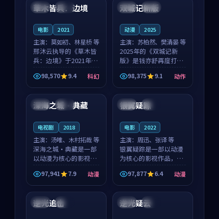
沈意林的对手戏自然克
领衔，高若初担任重要
草木皆兵：边境
双城记新版
泰国
独播
中国
独播
制，让整部影片在悬
角色，戚南柯的叙事
念...
节...
电影
2021
动漫
2025
主演：
莫如初、林星桥 等
主演：
苏柏然、樊清晏 等
邢沐云执导的《草木皆
2025年的《双城记新
兵：边境》于2021年面
版》是钱亦舒再度打磨
世，泰国的城市气质与
的动作佳作。中国大陆
98,570
9.4
98,375
9.1
科幻
动作
校园青春的人物心境共
的取景与沙漠探险的氛
92:52
99:02
同构筑了影片基调。莫
围相互成就，苏柏然与
如初、林星桥用细腻的
樊清晏的对手戏自然克
深海之城·典藏
银翼疑踪
中国
完结
英国
热播
表演撑起整部科幻电
制，让整部影片在悬念
影...
与...
电视剧
2018
电影
2022
主演：
汤唯、木村拓哉 等
主演：
周迅、张译 等
深海之城·典藏是一部
银翼疑踪是一部以动漫
以动漫为核心的影视作
为核心的影视作品，围
品，围绕危机、反转与
绕危机、反转与人物成
97,941
7.9
97,877
6.4
动漫
动漫
人物成长展开，整体节
长展开，整体节奏紧
96:03
99:05
奏紧凑，值得推荐观
凑，值得推荐观看。
看。
逆光追击
逆光疑云
韩国
杜比
中国
完结