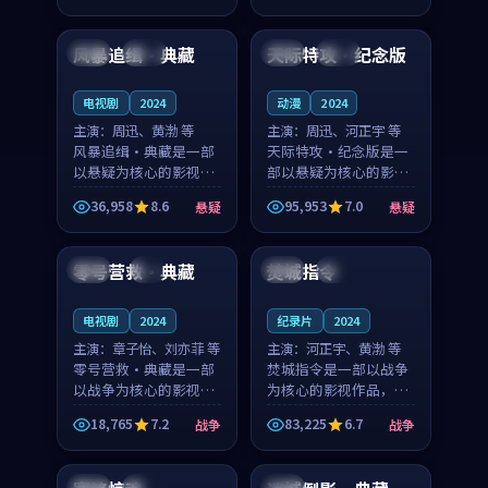
99:58
99:06
奏紧凑，值得推荐观
节奏紧凑，值得推荐观
看。
看。
风暴追缉·典藏
天际特攻·纪念版
中国
独播
日本
热播
电视剧
2024
动漫
2024
主演：
周迅、黄渤 等
主演：
周迅、河正宇 等
风暴追缉·典藏是一部
天际特攻·纪念版是一
以悬疑为核心的影视作
部以悬疑为核心的影视
品，围绕危机、反转与
作品，围绕危机、反转
36,958
8.6
95,953
7.0
悬疑
悬疑
人物成长展开，整体节
与人物成长展开，整体
99:42
97:56
奏紧凑，值得推荐观
节奏紧凑，值得推荐观
看。
看。
零号营救·典藏
焚城指令
美国
4K
中国
独播
电视剧
2024
纪录片
2024
主演：
章子怡、刘亦菲 等
主演：
河正宇、黄渤 等
零号营救·典藏是一部
焚城指令是一部以战争
以战争为核心的影视作
为核心的影视作品，围
品，围绕危机、反转与
绕危机、反转与人物成
18,765
7.2
83,225
6.7
战争
战争
人物成长展开，整体节
长展开，整体节奏紧
99:43
99:16
奏紧凑，值得推荐观
凑，值得推荐观看。
看。
韩国
完结
中国