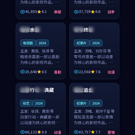
为核心的影视作品，围
为核心的影视作品，围
绕危机、反转与人物成
绕危机、反转与人物成
41,803
6.1
37,739
6.6
悬疑
战争
长展开，整体节奏紧
长展开，整体节奏紧
99:27
99:54
凑，值得推荐观看。
凑，值得推荐观看。
暗夜余震
零号终章
泰国
院线
日本
热播
电视剧
2024
纪录片
2024
主演：
黄渤、张译 等
主演：
汤唯、刘亦菲 等
暗夜余震是一部以喜剧
零号终章是一部以动漫
为核心的影视作品，围
为核心的影视作品，围
绕危机、反转与人物成
绕危机、反转与人物成
25,640
8.5
22,568
7.6
喜剧
动漫
长展开，整体节奏紧
长展开，整体节奏紧
99:33
99:09
凑，值得推荐观看。
凑，值得推荐观看。
白昼行动·典藏
霓虹追击
中国
独播
中国
4K
综艺
2024
纪录片
2024
主演：
张译、黄渤 等
主演：
汤唯、易烊千玺 等
白昼行动·典藏是一部
霓虹追击是一部以爱情
以动漫为核心的影视作
为核心的影视作品，围
品，围绕危机、反转与
绕危机、反转与人物成
60,123
8.8
83,757
7.7
动漫
爱情
人物成长展开，整体节
长展开，整体节奏紧