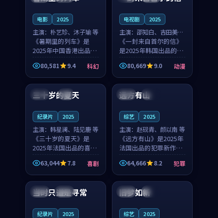
之...
与...
电影
2025
电视剧
2025
主演：
朴艺珍、沐子瑜 等
主演：
邵知白、吉田美琴
《暑期里的列车》是
等
《一封来自首尔的信》
2025年中国香港出品的
是2025年韩国出品的动
科幻新作，主创团队希
漫新作，主创团队希望
80,581
9.4
80,669
9.0
科幻
动漫
望用城市夜归人的故事
用高考往事的故事让观
99:12
99:48
让观众停下来想一想。
众停下来想一想。邵知
朴艺珍领衔，沐子瑜担
白领衔，吉田美琴担任
三十岁的夏天
远方有山
法国
4K
法国
独播
任重要角色，郑书延的
重要角色，谢承南的
叙...
叙...
纪录片
2025
综艺
2025
主演：
韩星澜、陆见鹿 等
主演：
赵砚青、颜以南 等
《三十岁的夏天》是
《远方有山》是2025年
2025年法国出品的喜剧
法国出品的犯罪新作，
新作，主创团队希望用
主创团队希望用高校追
63,044
7.8
64,666
8.2
喜剧
犯罪
深夜电台的故事让观众
梦的故事让观众停下来
99:32
99:08
停下来想一想。韩星澜
想一想。赵砚青领衔，
领衔，陆见鹿担任重要
颜以南担任重要角色，
当时只道是寻常
旧梦如新
泰国
杜比
中国
高分
角色，山田纯一的叙事
山田纯一的叙事节奏
节...
一...
纪录片
2025
综艺
2025