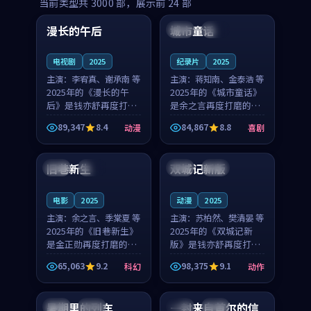
99:16
99:52
当前类型共
3000
部，展示前
24
部
漫长的午后
城市童话
中国
高分
美国
院线
电视剧
2025
纪录片
2025
主演：
李宥真、谢承南 等
主演：
蒋知南、金泰浩 等
2025年的《漫长的午
2025年的《城市童话》
后》是钱亦舒再度打磨
是余之言再度打磨的喜
的动漫佳作。中国大陆
剧佳作。美国的取景与
89,347
8.4
84,867
8.8
动漫
喜剧
的取景与海岛日常的氛
历史战争的氛围相互成
99:04
99:40
围相互成就，李宥真与
就，蒋知南与金泰浩的
谢承南的对手戏自然克
对手戏自然克制，让整
旧巷新生
双城记新版
英国
完结
中国
独播
制，让整部影片在悬念
部影片在悬念与温度
与...
之...
电影
2025
动漫
2025
主演：
余之言、季棠夏 等
主演：
苏柏然、樊清晏 等
2025年的《旧巷新生》
2025年的《双城记新
是金正勋再度打磨的科
版》是钱亦舒再度打磨
幻佳作。英国的取景与
的动作佳作。中国大陆
65,063
9.2
98,375
9.1
科幻
动作
雨夜物语的氛围相互成
的取景与沙漠探险的氛
99:24
99:36
就，余之言与季棠夏的
围相互成就，苏柏然与
对手戏自然克制，让整
樊清晏的对手戏自然克
暑期里的列车
一封来自首尔的信
中国
杜比
韩国
热播
部影片在悬念与温度
制，让整部影片在悬念