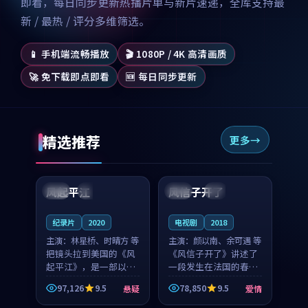
即看，每日同步更新热播片单与新片速递，全库支持最
新 / 最热 / 评分多维筛选。
📱 手机端流畅播放
🎬 1080P / 4K 高清画质
🚀 免下载即点即看
🆕 每日同步更新
精选推荐
更多
99:07
99:21
风起平江
风信子开了
美国
完结
法国
4K
纪录片
2020
电视剧
2018
主演：
林星桥、时晴方 等
主演：
颜以南、余可遇 等
把镜头拉到美国的《风
《风信子开了》讲述了
起平江》，是一部以时
一段发生在法国的春日
光记忆为底色的悬疑作
漫步故事。颜以南饰演
97,126
9.5
78,850
9.5
悬疑
爱情
品。林星桥和时晴方贡
的主角与余可遇的角色
99:53
99:52
献了2020年颇受关注的
因一场意外卷入更深的