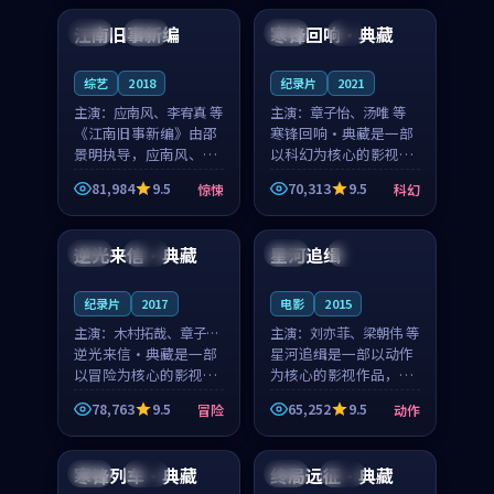
合作演出，影片在情感
纠葛，爱情元素贯穿始
江南旧事新编
寒锋回响·典藏
日本
院线
日本
4K
层次与现实质感之间
终，节奏稳健而富有张
游...
力，...
综艺
2018
纪录片
2021
主演：
应南风、李宥真 等
主演：
章子怡、汤唯 等
《江南旧事新编》由邵
寒锋回响·典藏是一部
景明执导，应南风、李
以科幻为核心的影视作
宥真领衔主演，是一部
品，围绕危机、反转与
81,984
9.5
70,313
9.5
惊悚
科幻
2018年上映的日本惊悚
人物成长展开，整体节
90:18
99:53
综艺。影片以邻里温情
奏紧凑，值得推荐观
为切入，呈现一段从初
看。
逆光来信·典藏
星河追缉
中国
完结
日本
4K
遇到告别都浸着真实
情...
纪录片
2017
电影
2015
主演：
木村拓哉、章子怡
主演：
刘亦菲、梁朝伟 等
等
逆光来信·典藏是一部
星河追缉是一部以动作
以冒险为核心的影视作
为核心的影视作品，围
品，围绕危机、反转与
绕危机、反转与人物成
78,763
9.5
65,252
9.5
冒险
动作
人物成长展开，整体节
长展开，整体节奏紧
99:07
99:26
奏紧凑，值得推荐观
凑，值得推荐观看。
看。
寒锋列车·典藏
终局远征·典藏
泰国
独播
中国
院线