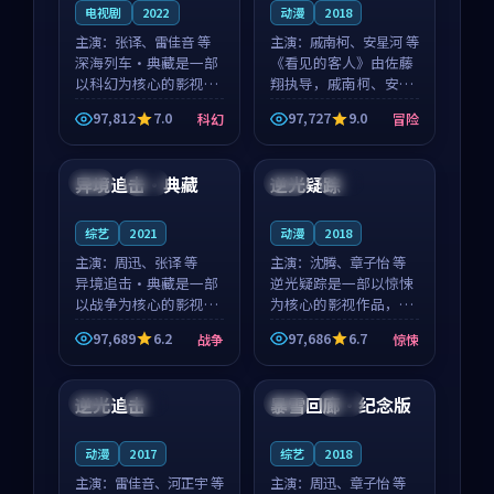
电视剧
2022
动漫
2018
主演：
张译、雷佳音 等
主演：
戚南柯、安星河 等
深海列车·典藏是一部
《看见的客人》由佐藤
以科幻为核心的影视作
翔执导，戚南柯、安星
品，围绕危机、反转与
河领衔主演，是一部
97,812
7.0
97,727
9.0
科幻
冒险
人物成长展开，整体节
2018年上映的泰国冒险
99:08
99:50
奏紧凑，值得推荐观
动漫。影片以海岸抒情
看。
为切入，呈现一段从初
异境追击·典藏
逆光疑踪
日本
完结
中国
高分
遇到告别都浸着真实情
绪...
综艺
2021
动漫
2018
主演：
周迅、张译 等
主演：
沈腾、章子怡 等
异境追击·典藏是一部
逆光疑踪是一部以惊悚
以战争为核心的影视作
为核心的影视作品，围
品，围绕危机、反转与
绕危机、反转与人物成
97,689
6.2
97,686
6.7
战争
惊悚
人物成长展开，整体节
长展开，整体节奏紧
99:52
99:11
奏紧凑，值得推荐观
凑，值得推荐观看。
看。
逆光追击
暴雪回廊·纪念版
中国
热播
中国
院线
动漫
2017
综艺
2018
主演：
雷佳音、河正宇 等
主演：
周迅、章子怡 等