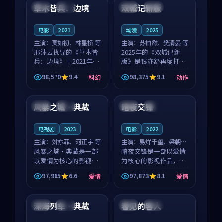
沈意林的对手戏自然克
领衔，高若初担任重要
草木皆兵：边境
双城记新版
泰国
独播
中国
独播
制，让整部影片在悬
角色，戚南柯的叙事
念...
节...
电影
2021
动漫
2025
主演：
莫如初、林星桥 等
主演：
苏柏然、樊清晏 等
邢沐云执导的《草木皆
2025年的《双城记新
兵：边境》于2021年面
版》是钱亦舒再度打磨
世，泰国的城市气质与
的动作佳作。中国大陆
98,570
9.4
98,375
9.1
科幻
动作
校园青春的人物心境共
的取景与沙漠探险的氛
99:02
99:51
同构筑了影片基调。莫
围相互成就，苏柏然与
如初、林星桥用细腻的
樊清晏的对手戏自然克
风暴之城·典藏
暗夜交锋
法国
独播
韩国
完结
表演撑起整部科幻电
制，让整部影片在悬念
影...
与...
电视剧
2023
电影
2022
主演：
刘亦菲、河正宇 等
主演：
易烊千玺、梁朝伟
风暴之城·典藏是一部
等
暗夜交锋是一部以爱情
以爱情为核心的影视作
为核心的影视作品，围
品，围绕危机、反转与
绕危机、反转与人物成
97,965
6.6
97,873
8.1
爱情
爱情
人物成长展开，整体节
长展开，整体节奏紧
99:04
99:05
奏紧凑，值得推荐观
凑，值得推荐观看。
看。
深海列车·典藏
看见的客人
中国
热播
泰国
完结