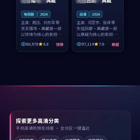
无名猎场·典藏
失控回廊·典藏
电视剧
2024
动漫
2024
主演：
周迅、刘亦菲 等
主演：
河正宇、张译 等
无名猎场·典藏是一部
失控回廊·典藏是一部
以惊悚为核心的影视作
以悬疑为核心的影视作
品，围绕危机、反转与
品，围绕危机、反转与
60,978
6.8
97,114
7.0
惊悚
悬疑
人物成长展开，整体节
人物成长展开，整体节
奏紧凑，值得推荐观
奏紧凑，值得推荐观
看。
看。
探索更多高清分类
手机高清视频在线看 · 全分区一键直达