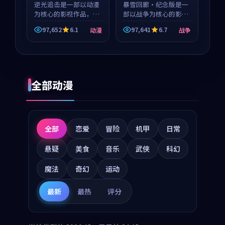
逆光追击是一部以动漫
暴雪回廊·纪念版是一
为核心的影视作品，围
部以战争为核心的影视
绕危机、反转与人物成
作品，围绕危机、反转
97,652
6.1
97,641
6.7
动漫
战争
长展开，整体节奏紧
与人物成长展开，整体
凑，值得推荐观看。
节奏紧凑，值得推荐观
看。
全部动漫
全部
恋爱
冒险
机甲
日常
悬疑
美食
音乐
武侠
科幻
魔法
奇幻
运动
最新
最热
评分