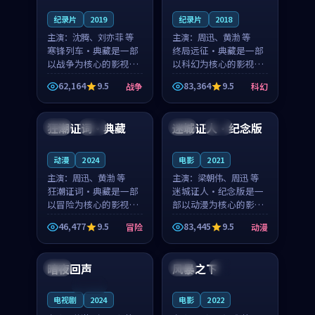
纪录片
2019
纪录片
2018
主演：
沈腾、刘亦菲 等
主演：
周迅、黄渤 等
寒锋列车·典藏是一部
终局远征·典藏是一部
以战争为核心的影视作
以科幻为核心的影视作
品，围绕危机、反转与
品，围绕危机、反转与
62,164
9.5
83,364
9.5
战争
科幻
人物成长展开，整体节
人物成长展开，整体节
99:55
99:46
奏紧凑，值得推荐观
奏紧凑，值得推荐观
看。
看。
狂潮证词·典藏
迷城证人·纪念版
中国
杜比
泰国
热播
动漫
2024
电影
2021
主演：
周迅、黄渤 等
主演：
梁朝伟、周迅 等
狂潮证词·典藏是一部
迷城证人·纪念版是一
以冒险为核心的影视作
部以动漫为核心的影视
品，围绕危机、反转与
作品，围绕危机、反转
46,477
9.5
83,445
9.5
冒险
动漫
人物成长展开，整体节
与人物成长展开，整体
99:29
99:21
奏紧凑，值得推荐观
节奏紧凑，值得推荐观
看。
看。
暗夜回声
风暴之下
泰国
韩国
4K
连载中
电视剧
2024
电影
2022