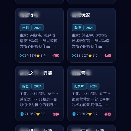
99:39
95:19
奏紧凑，值得推荐观
凑，值得推荐观看。
看。
暗夜行动
迷城玩家
中国
热播
英国
连载中
电影
2024
动漫
2024
主演：
梁朝伟、张译 等
主演：
河正宇、木村拓哉
暗夜行动是一部以惊悚
等
迷城玩家是一部以动漫
为核心的影视作品，围
为核心的影视作品，围
绕危机、反转与人物成
绕危机、反转与人物成
24,184
8.4
13,527
7.0
惊悚
动漫
长展开，整体节奏紧
长展开，整体节奏紧
99:22
99:46
凑，值得推荐观看。
凑，值得推荐观看。
逆光之下·典藏
银翼营救
韩国
完结
泰国
高分
综艺
2024
纪录片
2024
主演：
木村拓哉、章子怡
主演：
木村拓哉、河正宇
等
逆光之下·典藏是一部
等
银翼营救是一部以喜剧
以惊悚为核心的影视作
为核心的影视作品，围
品，围绕危机、反转与
绕危机、反转与人物成
21,057
8.9
29,912
8.2
惊悚
喜剧
人物成长展开，整体节
长展开，整体节奏紧
99:48
99:24
奏紧凑，值得推荐观
凑，值得推荐观看。
看。
中国
独播
美国
4K