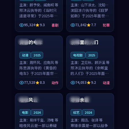
主演：
顾予安、戚南柯 等
主演：
山下凉太、沈知韵
邢沐云执导的《当时只
等
滨田凉介执导的《旧梦
道是寻常》于2025年面
如新》于2025年面世，
世，泰国的城市气质与
中国台湾的城市气质与
95,324
9.3
71,842
7.7
喜剧
犯罪
母女情深的人物心境共
异国相遇的人物心境共
99:20
99:56
同构筑了影片基调。顾
同构筑了影片基调。山
予安、戚南柯用细腻的
下凉太、沈知韵用细腻
黄昏的电车
余晖里的人们
日本
4K
泰国
完结
表演撑起整部喜剧电
的表演撑起整部犯罪
影...
电...
动漫
2025
电视剧
2025
主演：
周怀风、应南风 等
主演：
卫见秋、顾沂溪 等
陈思源执导的《黄昏的
邢沐云执导的《余晖里
电车》于2025年面世，
的人们》于2025年面
日本的城市气质与渔村
世，泰国的城市气质与
77,528
8.3
74,053
9.2
动作
动漫
故事的人物心境共同构
小镇生活的人物心境共
99:04
99:29
筑了影片基调。周怀
同构筑了影片基调。卫
风、应南风用细腻的表
见秋、顾沂溪用细腻的
暗夜风云
寒锋余震
法国
杜比
英国
高分
演撑起整部动作电影，
表演撑起整部动漫电
剧...
影，...
电影
2024
综艺
2024
主演：
易烊千玺、汤唯 等
主演：
周迅、张译 等
暗夜风云是一部以悬疑
寒锋余震是一部以战争