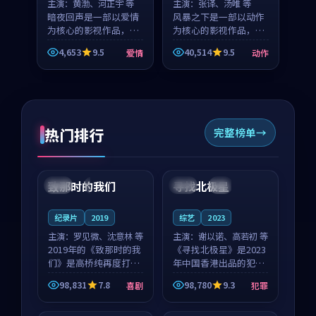
主演：
黄渤、河正宇 等
主演：
张译、汤唯 等
暗夜回声是一部以爱情
风暴之下是一部以动作
为核心的影视作品，围
为核心的影视作品，围
绕危机、反转与人物成
绕危机、反转与人物成
4,653
9.5
40,514
9.5
爱情
动作
长展开，整体节奏紧
长展开，整体节奏紧
凑，值得推荐观看。
凑，值得推荐观看。
热门排行
完整榜单
99:22
99:18
致那时的我们
寻找北极星
中国
4K
中国
4K
纪录片
2019
综艺
2023
主演：
罗见微、沈意林 等
主演：
谢以诺、高若初 等
2019年的《致那时的我
《寻找北极星》是2023
们》是高桥纯再度打磨
年中国香港出品的犯罪
的喜剧佳作。中国大陆
新作，主创团队希望用
98,831
7.8
98,780
9.3
喜剧
犯罪
的取景与都市寓言的氛
公路冒险的故事让观众
99:44
99:40
围相互成就，罗见微与
停下来想一想。谢以诺