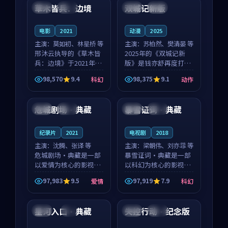
沈意林的对手戏自然克
领衔，高若初担任重要
草木皆兵：边境
双城记新版
泰国
独播
中国
独播
制，让整部影片在悬
角色，戚南柯的叙事
念...
节...
电影
2021
动漫
2025
主演：
莫如初、林星桥 等
主演：
苏柏然、樊清晏 等
邢沐云执导的《草木皆
2025年的《双城记新
兵：边境》于2021年面
版》是钱亦舒再度打磨
世，泰国的城市气质与
的动作佳作。中国大陆
98,570
9.4
98,375
9.1
科幻
动作
校园青春的人物心境共
的取景与沙漠探险的氛
99:02
99:43
同构筑了影片基调。莫
围相互成就，苏柏然与
如初、林星桥用细腻的
樊清晏的对手戏自然克
危城剧场·典藏
暴雪证词·典藏
泰国
独播
英国
院线
表演撑起整部科幻电
制，让整部影片在悬念
影...
与...
纪录片
2021
电视剧
2018
主演：
沈腾、张译 等
主演：
梁朝伟、刘亦菲 等
危城剧场·典藏是一部
暴雪证词·典藏是一部
以爱情为核心的影视作
以科幻为核心的影视作
品，围绕危机、反转与
品，围绕危机、反转与
97,983
9.5
97,919
7.9
爱情
科幻
人物成长展开，整体节
人物成长展开，整体节
99:11
99:37
奏紧凑，值得推荐观
奏紧凑，值得推荐观
看。
看。
星河入口·典藏
失控行动·纪念版
中国
4K
中国
热播