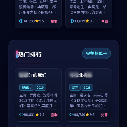
主演：
张译、易烊千玺 等
主演：
木村拓哉、梁朝伟
银翼猎场·典藏是一部
等
零号逃生·典藏是一部
以犯罪为核心的影视作
以喜剧为核心的影视作
品，围绕危机、反转与
品，围绕危机、反转与
41,293
9.5
33,039
9.5
犯罪
喜剧
人物成长展开，整体节
人物成长展开，整体节
奏紧凑，值得推荐观
奏紧凑，值得推荐观
看。
看。
热门排行
完整榜单
99:22
99:18
致那时的我们
寻找北极星
中国
4K
中国
4K
纪录片
2019
综艺
2023
主演：
罗见微、沈意林 等
主演：
谢以诺、高若初 等
2019年的《致那时的我
《寻找北极星》是2023
们》是高桥纯再度打磨
年中国香港出品的犯罪
的喜剧佳作。中国大陆
新作，主创团队希望用
98,831
7.8
98,780
9.3
喜剧
犯罪
的取景与都市寓言的氛
公路冒险的故事让观众
99:44
99:40
围相互成就，罗见微与
停下来想一想。谢以诺