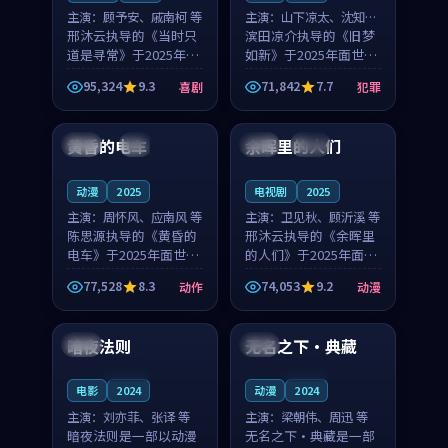
主演：
顾予安、戚南柯 等
主演：
山下凉太、沈知韵
邢沐云执导的《当时只
等
滨田凉介执导的《旧梦
道是寻常》于2025年面
如新》于2025年面世，
世，泰国的城市气质与
中国台湾的城市气质与
95,324
9.3
71,842
7.7
喜剧
犯罪
母女情深的人物心境共
异国相遇的人物心境共
99:20
99:56
同构筑了影片基调。顾
同构筑了影片基调。山
予安、戚南柯用细腻的
下凉太、沈知韵用细腻
黄昏的电车
余晖里的人们
日本
4K
泰国
完结
表演撑起整部喜剧电
的表演撑起整部犯罪
影...
电...
动漫
2025
电视剧
2025
主演：
周怀风、应南风 等
主演：
卫见秋、顾沂溪 等
陈思源执导的《黄昏的
邢沐云执导的《余晖里
电车》于2025年面世，
的人们》于2025年面
日本的城市气质与渔村
世，泰国的城市气质与
77,528
8.3
74,053
9.2
动作
动漫
故事的人物心境共同构
小镇生活的人物心境共
93:33
99:47
筑了影片基调。周怀
同构筑了影片基调。卫
风、应南风用细腻的表
见秋、顾沂溪用细腻的
暗夜法则
无名之下·典藏
美国
中国
演撑起整部动作电影，
表演撑起整部动漫电
剧...
影，...
连载中
连载中
电影
2024
动漫
2024
主演：
刘亦菲、张译 等
主演：
梁朝伟、周迅 等
暗夜法则是一部以动漫
无名之下·典藏是一部