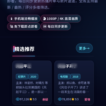
即看，每日同步更新热播片单与新片速递，全库支持最
新 / 最热 / 评分多维筛选。
📱 手机端流畅播放
🎬 1080P / 4K 高清画质
🚀 免下载即点即看
🆕 每日同步更新
精选推荐
更多
99:07
99:21
风起平江
风信子开了
美国
完结
法国
4K
纪录片
2020
电视剧
2018
主演：
林星桥、时晴方 等
主演：
颜以南、余可遇 等
把镜头拉到美国的《风
《风信子开了》讲述了
起平江》，是一部以时
一段发生在法国的春日
光记忆为底色的悬疑作
漫步故事。颜以南饰演
97,126
9.5
78,850
9.5
悬疑
爱情
品。林星桥和时晴方贡
的主角与余可遇的角色
99:53
99:22
献了2020年颇受关注的
因一场意外卷入更深的