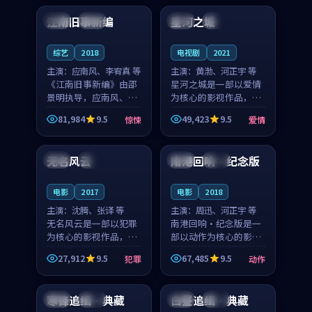
合作演出，影片在情感
纠葛，爱情元素贯穿始
江南旧事新编
星河之城
日本
院线
中国
杜比
层次与现实质感之间
终，节奏稳健而富有张
游...
力，...
综艺
2018
电视剧
2021
主演：
应南风、李宥真 等
主演：
黄渤、河正宇 等
《江南旧事新编》由邵
星河之城是一部以爱情
景明执导，应南风、李
为核心的影视作品，围
宥真领衔主演，是一部
绕危机、反转与人物成
81,984
9.5
49,423
9.5
惊悚
爱情
2018年上映的日本惊悚
长展开，整体节奏紧
99:42
99:59
综艺。影片以邻里温情
凑，值得推荐观看。
为切入，呈现一段从初
无名风云
南港回响·纪念版
法国
完结
英国
院线
遇到告别都浸着真实
情...
电影
2017
电影
2018
主演：
沈腾、张译 等
主演：
周迅、河正宇 等
无名风云是一部以犯罪
南港回响·纪念版是一
为核心的影视作品，围
部以动作为核心的影视
绕危机、反转与人物成
作品，围绕危机、反转
27,912
9.5
67,485
9.5
犯罪
动作
长展开，整体节奏紧
与人物成长展开，整体
97:57
99:36
凑，值得推荐观看。
节奏紧凑，值得推荐观
看。
寒锋追缉·典藏
白昼追缉·典藏
日本
院线
法国
杜比