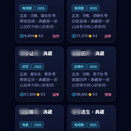
电视剧
2015
电视剧
2019
主演：
沈腾、雷佳音 等
主演：
汤唯、梁朝伟 等
寒锋追缉·典藏是一部
白昼追缉·典藏是一部
以动作为核心的影视作
以战争为核心的影视作
品，围绕危机、反转与
品，围绕危机、反转与
9,694
9.5
77,375
9.5
动作
战争
人物成长展开，整体节
人物成长展开，整体节
99:25
99:48
奏紧凑，值得推荐观
奏紧凑，值得推荐观
看。
看。
寒锋证词·典藏
银翼回声·典藏
法国
完结
韩国
热播
综艺
2023
纪录片
2019
主演：
雷佳音、黄渤 等
主演：
沈腾、章子怡 等
寒锋证词·典藏是一部
银翼回声·典藏是一部
以战争为核心的影视作
以惊悚为核心的影视作
品，围绕危机、反转与
品，围绕危机、反转与
57,656
9.5
96,601
9.5
战争
惊悚
人物成长展开，整体节
人物成长展开，整体节
99:58
90:02
奏紧凑，值得推荐观
奏紧凑，值得推荐观
看。
看。
银翼猎场·典藏
零号逃生·典藏
美国
高分
泰国
连载中
电影
2015
电视剧
2021