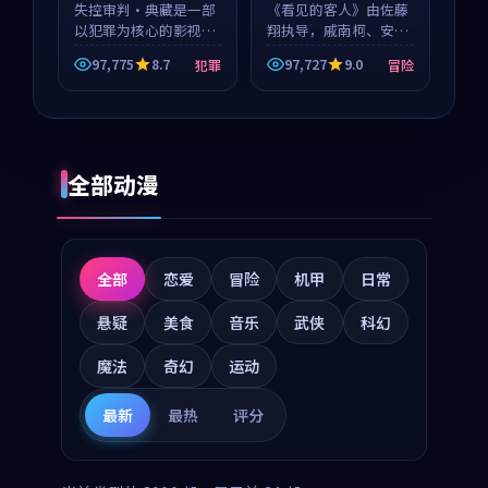
失控审判·典藏是一部
《看见的客人》由佐藤
以犯罪为核心的影视作
翔执导，戚南柯、安星
品，围绕危机、反转与
河领衔主演，是一部
97,775
8.7
97,727
9.0
犯罪
冒险
人物成长展开，整体节
2018年上映的泰国冒险
奏紧凑，值得推荐观
动漫。影片以海岸抒情
看。
为切入，呈现一段从初
遇到告别都浸着真实情
绪...
全部动漫
全部
恋爱
冒险
机甲
日常
悬疑
美食
音乐
武侠
科幻
魔法
奇幻
运动
最新
最热
评分