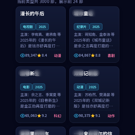
99:16
99:52
当前类型共
3000
部，展示前
24
部
漫长的午后
城市童话
中国
高分
美国
院线
电视剧
2025
纪录片
2025
主演：
李宥真、谢承南 等
主演：
蒋知南、金泰浩 等
2025年的《漫长的午
2025年的《城市童话》
后》是钱亦舒再度打磨
是余之言再度打磨的喜
的动漫佳作。中国大陆
剧佳作。美国的取景与
89,347
8.4
84,867
8.8
动漫
喜剧
的取景与海岛日常的氛
历史战争的氛围相互成
99:04
99:40
围相互成就，李宥真与
就，蒋知南与金泰浩的
谢承南的对手戏自然克
对手戏自然克制，让整
旧巷新生
双城记新版
英国
完结
中国
独播
制，让整部影片在悬念
部影片在悬念与温度
与...
之...
电影
2025
动漫
2025
主演：
余之言、季棠夏 等
主演：
苏柏然、樊清晏 等
2025年的《旧巷新生》
2025年的《双城记新
是金正勋再度打磨的科
版》是钱亦舒再度打磨
幻佳作。英国的取景与
的动作佳作。中国大陆
65,063
9.2
98,375
9.1
科幻
动作
雨夜物语的氛围相互成
的取景与沙漠探险的氛
99:24
99:36
就，余之言与季棠夏的
围相互成就，苏柏然与
对手戏自然克制，让整
樊清晏的对手戏自然克
暑期里的列车
一封来自首尔的信
中国
杜比
韩国
热播
部影片在悬念与温度
制，让整部影片在悬念