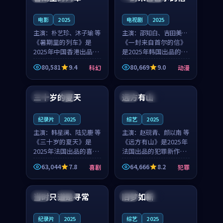
之...
与...
电影
2025
电视剧
2025
主演：
朴艺珍、沐子瑜 等
主演：
邵知白、吉田美琴
《暑期里的列车》是
等
《一封来自首尔的信》
2025年中国香港出品的
是2025年韩国出品的动
科幻新作，主创团队希
漫新作，主创团队希望
80,581
9.4
80,669
9.0
科幻
动漫
望用城市夜归人的故事
用高考往事的故事让观
99:12
99:48
让观众停下来想一想。
众停下来想一想。邵知
朴艺珍领衔，沐子瑜担
白领衔，吉田美琴担任
三十岁的夏天
远方有山
法国
4K
法国
独播
任重要角色，郑书延的
重要角色，谢承南的
叙...
叙...
纪录片
2025
综艺
2025
主演：
韩星澜、陆见鹿 等
主演：
赵砚青、颜以南 等
《三十岁的夏天》是
《远方有山》是2025年
2025年法国出品的喜剧
法国出品的犯罪新作，
新作，主创团队希望用
主创团队希望用高校追
63,044
7.8
64,666
8.2
喜剧
犯罪
深夜电台的故事让观众
梦的故事让观众停下来
99:32
99:08
停下来想一想。韩星澜
想一想。赵砚青领衔，
领衔，陆见鹿担任重要
颜以南担任重要角色，
当时只道是寻常
旧梦如新
泰国
杜比
中国
高分
角色，山田纯一的叙事
山田纯一的叙事节奏
节...
一...
纪录片
2025
综艺
2025