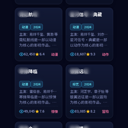
95:23
99:09
奏紧凑，值得推荐观
奏紧凑，值得推荐观
看。
看。
霓虹航线
星河信号·典藏
中国
高分
韩国
独播
动漫
2024
动漫
2024
主演：
易烊千玺、黄渤 等
主演：
易烊千玺、刘亦菲
霓虹航线是一部以动漫
等
星河信号·典藏是一部
为核心的影视作品，围
以动作为核心的影视作
绕危机、反转与人物成
品，围绕危机、反转与
62,450
6.4
18,607
9.3
动漫
动作
长展开，整体节奏紧
人物成长展开，整体节
99:48
99:13
凑，值得推荐观看。
奏紧凑，值得推荐观
看。
寒锋降临
银翼远征
中国
中国
院线
连载中
动漫
2024
综艺
2024
主演：
雷佳音、易烊千玺
主演：
河正宇、章子怡 等
等
寒锋降临是一部以惊悚
银翼远征是一部以冒险
为核心的影视作品，围
为核心的影视作品，围
绕危机、反转与人物成
绕危机、反转与人物成
49,045
7.6
83,085
8.2
惊悚
冒险
长展开，整体节奏紧
长展开，整体节奏紧
99:47
99:42
凑，值得推荐观看。
凑，值得推荐观看。
英国
院线
泰国
热播