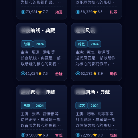
为核心的影视作品，围
以犯罪为核心的影视作
绕危机、反转与人物成
品，围绕危机、反转与
73,981
7.7
58,239
6.5
动漫
犯罪
长展开，整体节奏紧
人物成长展开，整体节
90:42
99:50
凑，值得推荐观看。
奏紧凑，值得推荐观
看。
长夜航线·典藏
逆光风云
日本
中国
高分
连载中
动漫
2024
综艺
2024
主演：
周迅、汤唯 等
主演：
黄渤、张译 等
长夜航线·典藏是一部
逆光风云是一部以动作
以悬疑为核心的影视作
为核心的影视作品，围
品，围绕危机、反转与
绕危机、反转与人物成
11,054
7.5
62,172
8.9
悬疑
动作
人物成长展开，整体节
长展开，整体节奏紧
99:50
99:31
奏紧凑，值得推荐观
凑，值得推荐观看。
看。
逆光密令·典藏
月面剧场·典藏
美国
热播
英国
连载中
电影
2024
综艺
2024
主演：
张译、雷佳音 等
主演：
汤唯、刘亦菲 等
逆光密令·典藏是一部
月面剧场·典藏是一部
以冒险为核心的影视作
以惊悚为核心的影视作
品，围绕危机、反转与
品，围绕危机、反转与
97,608
6.3
72,959
8.8
冒险
惊悚
人物成长展开，整体节
人物成长展开，整体节