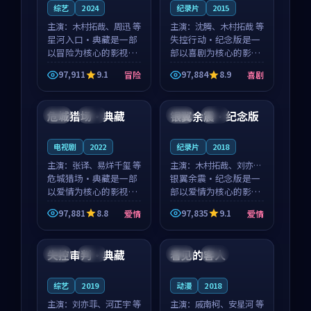
综艺
2024
纪录片
2015
主演：
木村拓哉、周迅 等
主演：
沈腾、木村拓哉 等
星河入口·典藏是一部
失控行动·纪念版是一
以冒险为核心的影视作
部以喜剧为核心的影视
品，围绕危机、反转与
作品，围绕危机、反转
97,911
9.1
97,884
8.9
冒险
喜剧
人物成长展开，整体节
与人物成长展开，整体
99:53
99:14
奏紧凑，值得推荐观
节奏紧凑，值得推荐观
看。
看。
危城猎场·典藏
银翼余震·纪念版
美国
院线
日本
杜比
电视剧
2022
纪录片
2018
主演：
张译、易烊千玺 等
主演：
木村拓哉、刘亦菲
危城猎场·典藏是一部
等
银翼余震·纪念版是一
以爱情为核心的影视作
部以爱情为核心的影视
品，围绕危机、反转与
作品，围绕危机、反转
97,881
8.8
97,835
9.1
爱情
爱情
人物成长展开，整体节
与人物成长展开，整体
99:59
99:05
奏紧凑，值得推荐观
节奏紧凑，值得推荐观
看。
看。
失控审判·典藏
看见的客人
英国
完结
泰国
完结
综艺
2019
动漫
2018
主演：
刘亦菲、河正宇 等
主演：
戚南柯、安星河 等