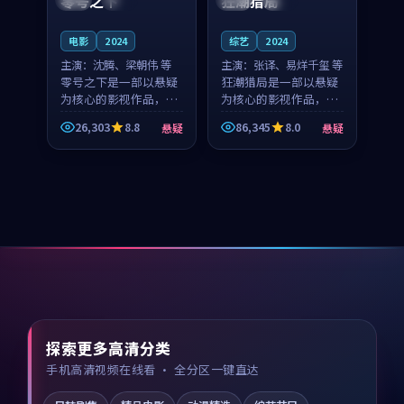
零号之下
狂潮猎局
电影
2024
综艺
2024
主演：
沈腾、梁朝伟 等
主演：
张译、易烊千玺 等
零号之下是一部以悬疑
狂潮猎局是一部以悬疑
为核心的影视作品，围
为核心的影视作品，围
绕危机、反转与人物成
绕危机、反转与人物成
26,303
8.8
86,345
8.0
悬疑
悬疑
长展开，整体节奏紧
长展开，整体节奏紧
凑，值得推荐观看。
凑，值得推荐观看。
探索更多高清分类
手机高清视频在线看 · 全分区一键直达