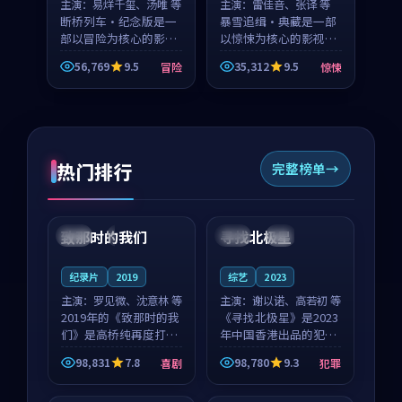
主演：
易烊千玺、汤唯 等
主演：
雷佳音、张译 等
断桥列车·纪念版是一
暴雪追缉·典藏是一部
部以冒险为核心的影视
以惊悚为核心的影视作
作品，围绕危机、反转
品，围绕危机、反转与
56,769
9.5
35,312
9.5
冒险
惊悚
与人物成长展开，整体
人物成长展开，整体节
节奏紧凑，值得推荐观
奏紧凑，值得推荐观
看。
看。
热门排行
完整榜单
99:22
99:18
致那时的我们
寻找北极星
中国
4K
中国
4K
纪录片
2019
综艺
2023
主演：
罗见微、沈意林 等
主演：
谢以诺、高若初 等
2019年的《致那时的我
《寻找北极星》是2023
们》是高桥纯再度打磨
年中国香港出品的犯罪
的喜剧佳作。中国大陆
新作，主创团队希望用
98,831
7.8
98,780
9.3
喜剧
犯罪
的取景与都市寓言的氛
公路冒险的故事让观众
99:44
99:40
围相互成就，罗见微与
停下来想一想。谢以诺