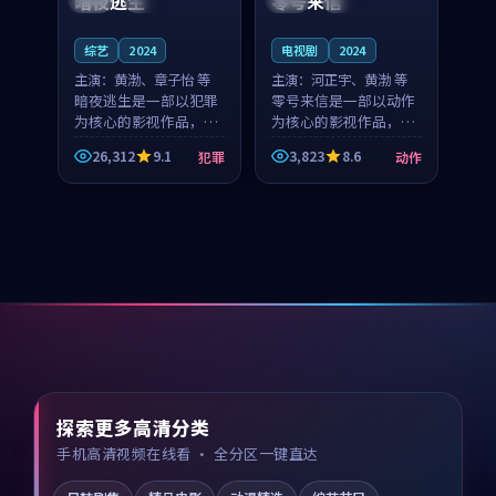
暗夜逃生
零号来信
综艺
2024
电视剧
2024
主演：
黄渤、章子怡 等
主演：
河正宇、黄渤 等
暗夜逃生是一部以犯罪
零号来信是一部以动作
为核心的影视作品，围
为核心的影视作品，围
绕危机、反转与人物成
绕危机、反转与人物成
26,312
9.1
3,823
8.6
犯罪
动作
长展开，整体节奏紧
长展开，整体节奏紧
凑，值得推荐观看。
凑，值得推荐观看。
探索更多高清分类
手机高清视频在线看 · 全分区一键直达