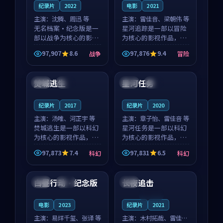
纪录片
2022
电影
2021
主演：
沈腾、周迅 等
主演：
雷佳音、梁朝伟 等
无名档案·纪念版是一
星河追踪是一部以冒险
部以战争为核心的影视
为核心的影视作品，围
作品，围绕危机、反转
绕危机、反转与人物成
97,907
8.6
97,876
9.4
战争
冒险
与人物成长展开，整体
长展开，整体节奏紧
99:47
99:17
节奏紧凑，值得推荐观
凑，值得推荐观看。
看。
焚城逃生
星河任务
美国
独播
中国
院线
纪录片
2017
纪录片
2020
主演：
汤唯、河正宇 等
主演：
章子怡、雷佳音 等
焚城逃生是一部以科幻
星河任务是一部以科幻
为核心的影视作品，围
为核心的影视作品，围
绕危机、反转与人物成
绕危机、反转与人物成
97,873
7.4
97,831
6.5
科幻
科幻
长展开，整体节奏紧
长展开，整体节奏紧
99:03
99:06
凑，值得推荐观看。
凑，值得推荐观看。
白昼行动·纪念版
长夜追击
美国
完结
韩国
连载中
电影
2023
纪录片
2021
主演：
易烊千玺、张译 等
主演：
木村拓哉、雷佳音