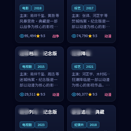
电影
2018
综艺
2017
主演：
易烊千玺、黄渤 等
主演：
张译、河正宇 等
风暴营救·典藏是一部
焚城档案·纪念版是一
以战争为核心的影视作
部以动漫为核心的影视
品，围绕危机、反转与
作品，围绕危机、反转
95,494
9.5
74,790
9.5
战争
动漫
人物成长展开，整体节
与人物成长展开，整体
99:36
91:38
奏紧凑，值得推荐观
节奏紧凑，值得推荐观
看。
看。
迷城档案·纪念版
狂潮降临
中国
杜比
泰国
高分
电视剧
2015
综艺
2021
主演：
易烊千玺、周迅 等
主演：
河正宇、木村拓哉
迷城档案·纪念版是一
等
狂潮降临是一部以动漫
部以动漫为核心的影视
为核心的影视作品，围
作品，围绕危机、反转
绕危机、反转与人物成
29,511
9.5
90,377
9.5
动漫
动漫
与人物成长展开，整体
长展开，整体节奏紧
99:16
99:22
节奏紧凑，值得推荐观
凑，值得推荐观看。
看。
断桥列车·纪念版
暴雪追缉·典藏
中国
高分
中国
热播
电视剧
2023
纪录片
2018