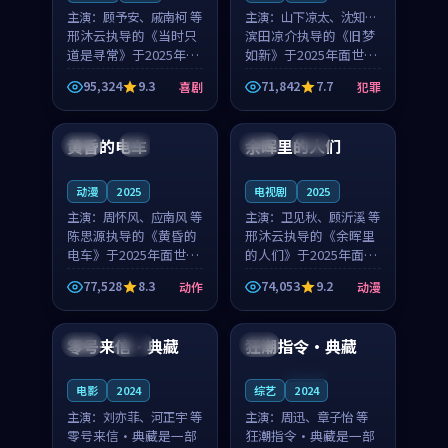
主演：
顾予安、戚南柯 等
主演：
山下凉太、沈知韵
邢沐云执导的《当时只
等
滨田凉介执导的《旧梦
道是寻常》于2025年面
如新》于2025年面世，
世，泰国的城市气质与
中国台湾的城市气质与
95,324
9.3
71,842
7.7
喜剧
犯罪
母女情深的人物心境共
异国相遇的人物心境共
99:20
99:56
同构筑了影片基调。顾
同构筑了影片基调。山
予安、戚南柯用细腻的
下凉太、沈知韵用细腻
黄昏的电车
余晖里的人们
日本
4K
泰国
完结
表演撑起整部喜剧电
的表演撑起整部犯罪
影...
电...
动漫
2025
电视剧
2025
主演：
周怀风、应南风 等
主演：
卫见秋、顾沂溪 等
陈思源执导的《黄昏的
邢沐云执导的《余晖里
电车》于2025年面世，
的人们》于2025年面
日本的城市气质与渔村
世，泰国的城市气质与
77,528
8.3
74,053
9.2
动作
动漫
故事的人物心境共同构
小镇生活的人物心境共
99:42
99:31
筑了影片基调。周怀
同构筑了影片基调。卫
风、应南风用细腻的表
见秋、顾沂溪用细腻的
零号来信·典藏
狂潮指令·典藏
法国
院线
中国
演撑起整部动作电影，
表演撑起整部动漫电
剧...
影，...
连载中
电影
2024
综艺
2024
主演：
刘亦菲、河正宇 等
主演：
周迅、章子怡 等
零号来信·典藏是一部
狂潮指令·典藏是一部