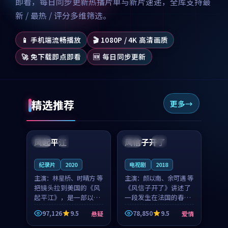
即看，每日同步更新热播片单与新片速递，全库支持最
新 / 最热 / 评分多维筛选。
📱 手机端流畅播放
🎬 1080P / 4K 高清画质
🚀 免下载即点即看
🆕 每日同步更新
精选推荐
更多
99:07
99:21
风起平江
风信子开了
美国
完结
法国
4K
纪录片
2020
电视剧
2018
主演：
林星桥、时晴方 等
主演：
颜以南、余可遇 等
把镜头拉到美国的《风
《风信子开了》讲述了
起平江》，是一部以时
一段发生在法国的春日
光记忆为底色的悬疑作
漫步故事。颜以南饰演
97,126
9.5
78,850
9.5
悬疑
爱情
品。林星桥和时晴方贡
的主角与余可遇的角色
99:53
99:00
献了2020年颇受关注的
因一场意外卷入更深的