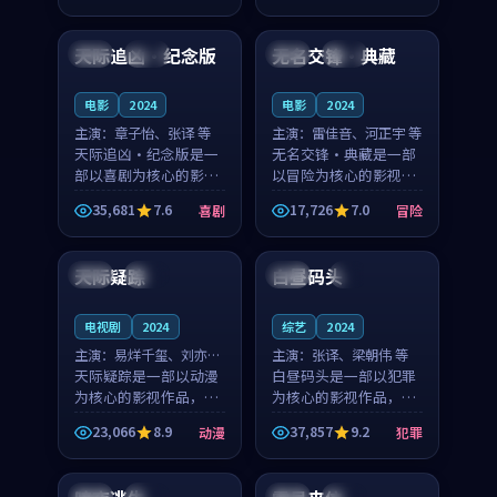
99:56
99:34
奏紧凑，值得推荐观
奏紧凑，值得推荐观
看。
看。
天际追凶·纪念版
无名交锋·典藏
中国
院线
英国
杜比
电影
2024
电影
2024
主演：
章子怡、张译 等
主演：
雷佳音、河正宇 等
天际追凶·纪念版是一
无名交锋·典藏是一部
部以喜剧为核心的影视
以冒险为核心的影视作
作品，围绕危机、反转
品，围绕危机、反转与
35,681
7.6
17,726
7.0
喜剧
冒险
与人物成长展开，整体
人物成长展开，整体节
99:11
99:42
节奏紧凑，值得推荐观
奏紧凑，值得推荐观
看。
看。
天际疑踪
白昼码头
中国
院线
英国
4K
电视剧
2024
综艺
2024
主演：
易烊千玺、刘亦菲
主演：
张译、梁朝伟 等
等
天际疑踪是一部以动漫
白昼码头是一部以犯罪
为核心的影视作品，围
为核心的影视作品，围
绕危机、反转与人物成
绕危机、反转与人物成
23,066
8.9
37,857
9.2
动漫
犯罪
长展开，整体节奏紧
长展开，整体节奏紧
99:09
99:03
凑，值得推荐观看。
凑，值得推荐观看。
中国
院线
美国
院线