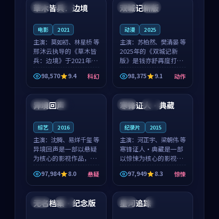
沈意林的对手戏自然克
领衔，高若初担任重要
草木皆兵：边境
双城记新版
泰国
独播
中国
独播
制，让整部影片在悬
角色，戚南柯的叙事
念...
节...
电影
2021
动漫
2025
主演：
莫如初、林星桥 等
主演：
苏柏然、樊清晏 等
邢沐云执导的《草木皆
2025年的《双城记新
兵：边境》于2021年面
版》是钱亦舒再度打磨
世，泰国的城市气质与
的动作佳作。中国大陆
98,570
9.4
98,375
9.1
科幻
动作
校园青春的人物心境共
的取景与沙漠探险的氛
95:22
99:27
同构筑了影片基调。莫
围相互成就，苏柏然与
如初、林星桥用细腻的
樊清晏的对手戏自然克
异境回声
寒锋证人·典藏
日本
高分
泰国
院线
表演撑起整部科幻电
制，让整部影片在悬念
影...
与...
综艺
2016
纪录片
2015
主演：
沈腾、易烊千玺 等
主演：
河正宇、梁朝伟 等
异境回声是一部以悬疑
寒锋证人·典藏是一部
为核心的影视作品，围
以惊悚为核心的影视作
绕危机、反转与人物成
品，围绕危机、反转与
97,984
8.0
97,949
8.3
悬疑
惊悚
长展开，整体节奏紧
人物成长展开，整体节
99:24
99:20
凑，值得推荐观看。
奏紧凑，值得推荐观
看。
无名档案·纪念版
星河追踪
中国
院线
美国
4K