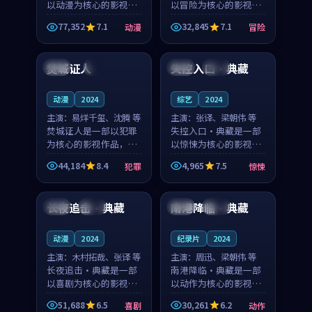
以动漫为核心的影视作
以冒险为核心的影视作
品，围绕危机、反转与
品，围绕危机、反转与
77,352
7.1
32,845
7.1
动漫
冒险
人物成长展开，整体节
人物成长展开，整体节
88:57
96:32
奏紧凑，值得推荐观
奏紧凑，值得推荐观
看。
看。
焚城证人
失控入口·典藏
泰国
4K
中国
杜比
动漫
2024
综艺
2024
主演：
易烊千玺、沈腾 等
主演：
张译、梁朝伟 等
焚城证人是一部以犯罪
失控入口·典藏是一部
为核心的影视作品，围
以惊悚为核心的影视作
绕危机、反转与人物成
品，围绕危机、反转与
44,184
8.4
4,965
7.5
犯罪
惊悚
长展开，整体节奏紧
人物成长展开，整体节
89:40
89:23
凑，值得推荐观看。
奏紧凑，值得推荐观
看。
长夜追击·典藏
南港降临·典藏
美国
热播
韩国
杜比
动漫
2024
纪录片
2024
主演：
木村拓哉、张译 等
主演：
周迅、梁朝伟 等
长夜追击·典藏是一部
南港降临·典藏是一部
以喜剧为核心的影视作
以动作为核心的影视作
品，围绕危机、反转与
品，围绕危机、反转与
51,688
6.5
30,261
6.2
喜剧
动作
人物成长展开，整体节
人物成长展开，整体节