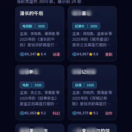
99:16
99:52
当前类型共
3000
部，展示前
24
部
漫长的午后
城市童话
中国
高分
美国
院线
电视剧
2025
纪录片
2025
主演：
李宥真、谢承南 等
主演：
蒋知南、金泰浩 等
2025年的《漫长的午
2025年的《城市童话》
后》是钱亦舒再度打磨
是余之言再度打磨的喜
的动漫佳作。中国大陆
剧佳作。美国的取景与
89,347
8.4
84,867
8.8
动漫
喜剧
的取景与海岛日常的氛
历史战争的氛围相互成
99:04
99:40
围相互成就，李宥真与
就，蒋知南与金泰浩的
谢承南的对手戏自然克
对手戏自然克制，让整
旧巷新生
双城记新版
英国
完结
中国
独播
制，让整部影片在悬念
部影片在悬念与温度
与...
之...
电影
2025
动漫
2025
主演：
余之言、季棠夏 等
主演：
苏柏然、樊清晏 等
2025年的《旧巷新生》
2025年的《双城记新
是金正勋再度打磨的科
版》是钱亦舒再度打磨
幻佳作。英国的取景与
的动作佳作。中国大陆
65,063
9.2
98,375
9.1
科幻
动作
雨夜物语的氛围相互成
的取景与沙漠探险的氛
99:24
99:36
就，余之言与季棠夏的
围相互成就，苏柏然与
对手戏自然克制，让整
樊清晏的对手戏自然克
暑期里的列车
一封来自首尔的信
中国
杜比
韩国
热播
部影片在悬念与温度
制，让整部影片在悬念