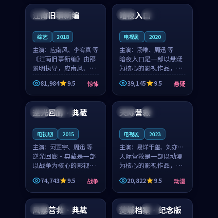
合作演出，影片在情感
纠葛，爱情元素贯穿始
江南旧事新编
暗夜入口
日本
院线
中国
完结
层次与现实质感之间
终，节奏稳健而富有张
游...
力，...
综艺
2018
电视剧
2020
主演：
应南风、李宥真 等
主演：
汤唯、周迅 等
《江南旧事新编》由邵
暗夜入口是一部以悬疑
景明执导，应南风、李
为核心的影视作品，围
宥真领衔主演，是一部
绕危机、反转与人物成
81,984
9.5
39,145
9.5
惊悚
悬疑
2018年上映的日本惊悚
长展开，整体节奏紧
99:01
99:29
综艺。影片以邻里温情
凑，值得推荐观看。
为切入，呈现一段从初
逆光回廊·典藏
天际营救
英国
独播
美国
热播
遇到告别都浸着真实
情...
电视剧
2015
电视剧
2023
主演：
河正宇、周迅 等
主演：
易烊千玺、刘亦菲
逆光回廊·典藏是一部
等
天际营救是一部以动漫
以战争为核心的影视作
为核心的影视作品，围
品，围绕危机、反转与
绕危机、反转与人物成
74,743
9.5
20,822
9.5
战争
动漫
人物成长展开，整体节
长展开，整体节奏紧
99:57
99:11
奏紧凑，值得推荐观
凑，值得推荐观看。
看。
风暴营救·典藏
焚城档案·纪念版
泰国
4K
日本
完结