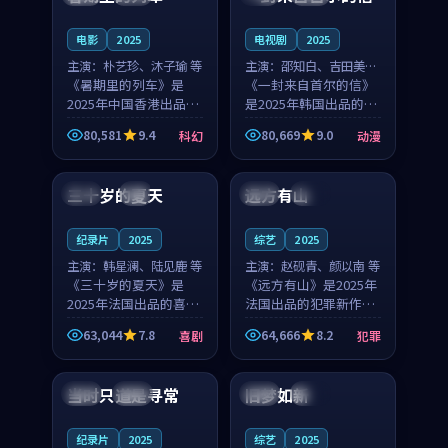
之...
与...
电影
2025
电视剧
2025
主演：
朴艺珍、沐子瑜 等
主演：
邵知白、吉田美琴
《暑期里的列车》是
等
《一封来自首尔的信》
2025年中国香港出品的
是2025年韩国出品的动
科幻新作，主创团队希
漫新作，主创团队希望
80,581
9.4
80,669
9.0
科幻
动漫
望用城市夜归人的故事
用高考往事的故事让观
99:12
99:48
让观众停下来想一想。
众停下来想一想。邵知
朴艺珍领衔，沐子瑜担
白领衔，吉田美琴担任
三十岁的夏天
远方有山
法国
4K
法国
独播
任重要角色，郑书延的
重要角色，谢承南的
叙...
叙...
纪录片
2025
综艺
2025
主演：
韩星澜、陆见鹿 等
主演：
赵砚青、颜以南 等
《三十岁的夏天》是
《远方有山》是2025年
2025年法国出品的喜剧
法国出品的犯罪新作，
新作，主创团队希望用
主创团队希望用高校追
63,044
7.8
64,666
8.2
喜剧
犯罪
深夜电台的故事让观众
梦的故事让观众停下来
99:32
99:08
停下来想一想。韩星澜
想一想。赵砚青领衔，
领衔，陆见鹿担任重要
颜以南担任重要角色，
当时只道是寻常
旧梦如新
泰国
杜比
中国
高分
角色，山田纯一的叙事
山田纯一的叙事节奏
节...
一...
纪录片
2025
综艺
2025