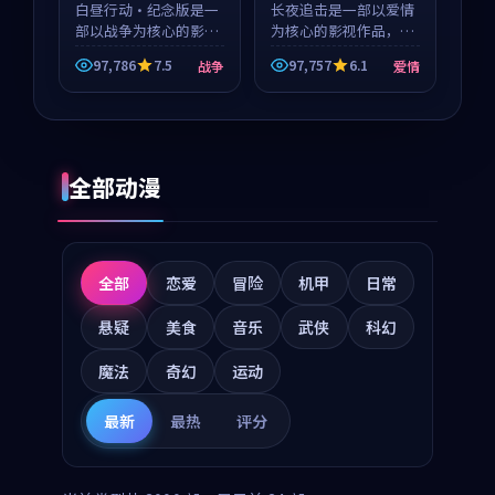
白昼行动·纪念版是一
等
长夜追击是一部以爱情
部以战争为核心的影视
为核心的影视作品，围
作品，围绕危机、反转
绕危机、反转与人物成
97,786
7.5
97,757
6.1
战争
爱情
与人物成长展开，整体
长展开，整体节奏紧
节奏紧凑，值得推荐观
凑，值得推荐观看。
看。
全部动漫
全部
恋爱
冒险
机甲
日常
悬疑
美食
音乐
武侠
科幻
魔法
奇幻
运动
最新
最热
评分