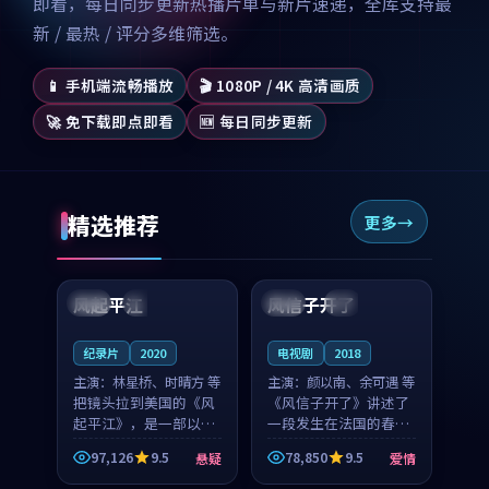
即看，每日同步更新热播片单与新片速递，全库支持最
新 / 最热 / 评分多维筛选。
📱 手机端流畅播放
🎬 1080P / 4K 高清画质
🚀 免下载即点即看
🆕 每日同步更新
精选推荐
更多
99:07
99:21
风起平江
风信子开了
美国
完结
法国
4K
纪录片
2020
电视剧
2018
主演：
林星桥、时晴方 等
主演：
颜以南、余可遇 等
把镜头拉到美国的《风
《风信子开了》讲述了
起平江》，是一部以时
一段发生在法国的春日
光记忆为底色的悬疑作
漫步故事。颜以南饰演
97,126
9.5
78,850
9.5
悬疑
爱情
品。林星桥和时晴方贡
的主角与余可遇的角色
99:53
99:42
献了2020年颇受关注的
因一场意外卷入更深的