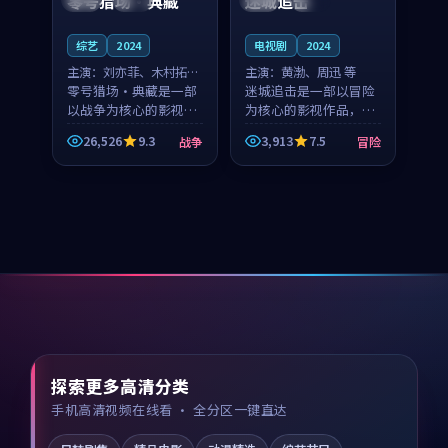
零号猎场·典藏
迷城追击
综艺
2024
电视剧
2024
主演：
刘亦菲、木村拓哉
主演：
黄渤、周迅 等
等
零号猎场·典藏是一部
迷城追击是一部以冒险
以战争为核心的影视作
为核心的影视作品，围
品，围绕危机、反转与
绕危机、反转与人物成
26,526
9.3
3,913
7.5
战争
冒险
人物成长展开，整体节
长展开，整体节奏紧
奏紧凑，值得推荐观
凑，值得推荐观看。
看。
探索更多高清分类
手机高清视频在线看 · 全分区一键直达