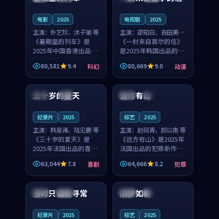
之...
与...
电影
2025
电视剧
2025
主演：
朴艺珍、沐子瑜 等
主演：
邵知白、吉田美琴
《暑期里的列车》是
等
《一封来自首尔的信》
2025年中国香港出品的
是2025年韩国出品的动
科幻新作，主创团队希
漫新作，主创团队希望
80,581
9.4
80,669
9.0
科幻
动漫
望用城市夜归人的故事
用高考往事的故事让观
99:12
99:48
让观众停下来想一想。
众停下来想一想。邵知
朴艺珍领衔，沐子瑜担
白领衔，吉田美琴担任
三十岁的夏天
远方有山
法国
4K
法国
独播
任重要角色，郑书延的
重要角色，谢承南的
叙...
叙...
纪录片
2025
综艺
2025
主演：
韩星澜、陆见鹿 等
主演：
赵砚青、颜以南 等
《三十岁的夏天》是
《远方有山》是2025年
2025年法国出品的喜剧
法国出品的犯罪新作，
新作，主创团队希望用
主创团队希望用高校追
63,044
7.8
64,666
8.2
喜剧
犯罪
深夜电台的故事让观众
梦的故事让观众停下来
99:32
99:08
停下来想一想。韩星澜
想一想。赵砚青领衔，
领衔，陆见鹿担任重要
颜以南担任重要角色，
当时只道是寻常
旧梦如新
泰国
杜比
中国
高分
角色，山田纯一的叙事
山田纯一的叙事节奏
节...
一...
纪录片
2025
综艺
2025