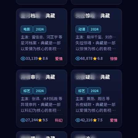
99:08
94:12
奏紧凑，值得推荐观
节奏紧凑，值得推荐观
看。
看。
星河档案·典藏
失控惊魂·典藏
日本
杜比
中国
完结
电影
2024
动漫
2024
主演：
雷佳音、河正宇 等
主演：
易烊千玺、刘亦菲
星河档案·典藏是一部
等
失控惊魂·典藏是一部
以爱情为核心的影视作
以惊悚为核心的影视作
品，围绕危机、反转与
品，围绕危机、反转与
33,139
8.6
68,878
6.8
爱情
惊悚
人物成长展开，整体节
人物成长展开，整体节
99:25
99:35
奏紧凑，值得推荐观
奏紧凑，值得推荐观
看。
看。
异境审判·典藏
长夜疑踪·典藏
美国
高分
法国
热播
综艺
2024
综艺
2024
主演：
张译、木村拓哉 等
主演：
黄渤、周迅 等
异境审判·典藏是一部
长夜疑踪·典藏是一部
以科幻为核心的影视作
以爱情为核心的影视作
品，围绕危机、反转与
品，围绕危机、反转与
27,244
9.5
42,216
7.5
科幻
爱情
人物成长展开，整体节
人物成长展开，整体节
99:09
96:00
奏紧凑，值得推荐观
奏紧凑，值得推荐观
看。
看。
日本
完结
中国
高分