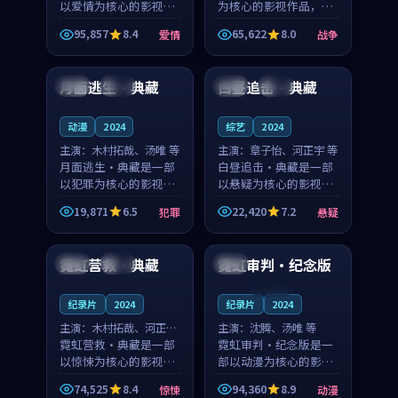
以爱情为核心的影视作
为核心的影视作品，围
品，围绕危机、反转与
绕危机、反转与人物成
95,857
8.4
65,622
8.0
爱情
战争
人物成长展开，整体节
长展开，整体节奏紧
99:42
99:33
奏紧凑，值得推荐观
凑，值得推荐观看。
看。
月面逃生·典藏
白昼追击·典藏
法国
热播
英国
院线
动漫
2024
综艺
2024
主演：
木村拓哉、汤唯 等
主演：
章子怡、河正宇 等
月面逃生·典藏是一部
白昼追击·典藏是一部
以犯罪为核心的影视作
以悬疑为核心的影视作
品，围绕危机、反转与
品，围绕危机、反转与
19,871
6.5
22,420
7.2
犯罪
悬疑
人物成长展开，整体节
人物成长展开，整体节
99:31
99:34
奏紧凑，值得推荐观
奏紧凑，值得推荐观
看。
看。
霓虹营救·典藏
霓虹审判·纪念版
英国
杜比
英国
连载中
纪录片
2024
纪录片
2024
主演：
木村拓哉、河正宇
主演：
沈腾、汤唯 等
等
霓虹营救·典藏是一部
霓虹审判·纪念版是一
以惊悚为核心的影视作
部以动漫为核心的影视
品，围绕危机、反转与
作品，围绕危机、反转
74,525
8.4
94,360
8.9
惊悚
动漫
人物成长展开，整体节
与人物成长展开，整体