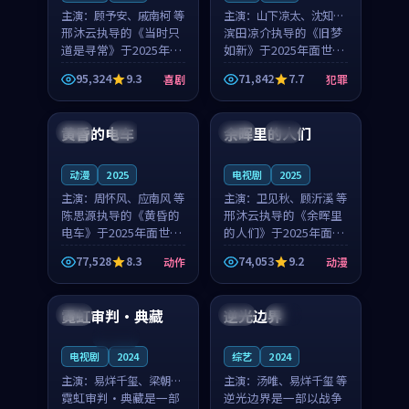
主演：
顾予安、戚南柯 等
主演：
山下凉太、沈知韵
邢沐云执导的《当时只
等
滨田凉介执导的《旧梦
道是寻常》于2025年面
如新》于2025年面世，
世，泰国的城市气质与
中国台湾的城市气质与
95,324
9.3
71,842
7.7
喜剧
犯罪
母女情深的人物心境共
异国相遇的人物心境共
99:20
99:56
同构筑了影片基调。顾
同构筑了影片基调。山
予安、戚南柯用细腻的
下凉太、沈知韵用细腻
黄昏的电车
余晖里的人们
日本
4K
泰国
完结
表演撑起整部喜剧电
的表演撑起整部犯罪
影...
电...
动漫
2025
电视剧
2025
主演：
周怀风、应南风 等
主演：
卫见秋、顾沂溪 等
陈思源执导的《黄昏的
邢沐云执导的《余晖里
电车》于2025年面世，
的人们》于2025年面
日本的城市气质与渔村
世，泰国的城市气质与
77,528
8.3
74,053
9.2
动作
动漫
故事的人物心境共同构
小镇生活的人物心境共
99:55
99:30
筑了影片基调。周怀
同构筑了影片基调。卫
风、应南风用细腻的表
见秋、顾沂溪用细腻的
霓虹审判·典藏
逆光边界
日本
美国
高分
演撑起整部动作电影，
表演撑起整部动漫电
剧...
影，...
连载中
电视剧
2024
综艺
2024
主演：
易烊千玺、梁朝伟
主演：
汤唯、易烊千玺 等
等
霓虹审判·典藏是一部
逆光边界是一部以战争