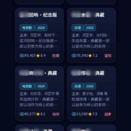
99:57
99:49
凑，值得推荐观看。
凑，值得推荐观看。
星河回响·纪念版
失控余震·典藏
美国
日本
热播
连载中
电视剧
2024
动漫
2024
主演：
河正宇、易烊千玺
主演：
河正宇、木村拓哉
等
星河回响·纪念版是一
等
失控余震·典藏是一部
部以犯罪为核心的影视
以冒险为核心的影视作
作品，围绕危机、反转
品，围绕危机、反转与
50,415
8.4
75,042
7.2
犯罪
冒险
与人物成长展开，整体
人物成长展开，整体节
99:37
99:40
节奏紧凑，值得推荐观
奏紧凑，值得推荐观
看。
看。
失控倒计时·典藏
危城惊魂·典藏
泰国
院线
泰国
完结
电视剧
2024
动漫
2024
主演：
刘亦菲、河正宇 等
主演：
章子怡、汤唯 等
失控倒计时·典藏是一
危城惊魂·典藏是一部
部以动作为核心的影视
以战争为核心的影视作
作品，围绕危机、反转
品，围绕危机、反转与
65,577
8.1
13,585
7.5
动作
战争
与人物成长展开，整体
人物成长展开，整体节
99:40
99:42
节奏紧凑，值得推荐观
奏紧凑，值得推荐观
看。
看。
日本
热播
美国
院线