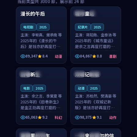
99:16
99:52
当前类型共
3000
部，展示前
24
部
漫长的午后
城市童话
中国
高分
美国
院线
电视剧
2025
纪录片
2025
主演：
李宥真、谢承南 等
主演：
蒋知南、金泰浩 等
2025年的《漫长的午
2025年的《城市童话》
后》是钱亦舒再度打磨
是余之言再度打磨的喜
的动漫佳作。中国大陆
剧佳作。美国的取景与
89,347
8.4
84,867
8.8
动漫
喜剧
的取景与海岛日常的氛
历史战争的氛围相互成
99:04
99:40
围相互成就，李宥真与
就，蒋知南与金泰浩的
谢承南的对手戏自然克
对手戏自然克制，让整
旧巷新生
双城记新版
英国
完结
中国
独播
制，让整部影片在悬念
部影片在悬念与温度
与...
之...
电影
2025
动漫
2025
主演：
余之言、季棠夏 等
主演：
苏柏然、樊清晏 等
2025年的《旧巷新生》
2025年的《双城记新
是金正勋再度打磨的科
版》是钱亦舒再度打磨
幻佳作。英国的取景与
的动作佳作。中国大陆
65,063
9.2
98,375
9.1
科幻
动作
雨夜物语的氛围相互成
的取景与沙漠探险的氛
99:24
99:36
就，余之言与季棠夏的
围相互成就，苏柏然与
对手戏自然克制，让整
樊清晏的对手戏自然克
暑期里的列车
一封来自首尔的信
中国
杜比
韩国
热播
部影片在悬念与温度
制，让整部影片在悬念