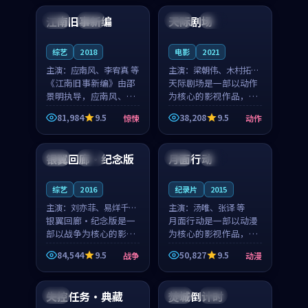
合作演出，影片在情感
纠葛，爱情元素贯穿始
江南旧事新编
天际剧场
日本
院线
中国
完结
层次与现实质感之间
终，节奏稳健而富有张
游...
力，...
综艺
2018
电影
2021
主演：
应南风、李宥真 等
主演：
梁朝伟、木村拓哉
《江南旧事新编》由邵
等
天际剧场是一部以动作
景明执导，应南风、李
为核心的影视作品，围
宥真领衔主演，是一部
绕危机、反转与人物成
81,984
9.5
38,208
9.5
惊悚
动作
2018年上映的日本惊悚
长展开，整体节奏紧
99:14
92:44
综艺。影片以邻里温情
凑，值得推荐观看。
为切入，呈现一段从初
银翼回廊·纪念版
月面行动
英国
热播
中国
高分
遇到告别都浸着真实
情...
综艺
2016
纪录片
2015
主演：
刘亦菲、易烊千玺
主演：
汤唯、张译 等
等
银翼回廊·纪念版是一
月面行动是一部以动漫
部以战争为核心的影视
为核心的影视作品，围
作品，围绕危机、反转
绕危机、反转与人物成
84,544
9.5
50,827
9.5
战争
动漫
与人物成长展开，整体
长展开，整体节奏紧
99:10
99:03
节奏紧凑，值得推荐观
凑，值得推荐观看。
看。
失控任务·典藏
焚城倒计时
法国
法国
独播