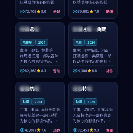
以悬疑为核心的影视作
以动漫为核心的影视作
品，围绕危机、反转与
品，围绕危机、反转与
72,708
8.0
80,691
7.0
悬疑
动漫
人物成长展开，整体节
人物成长展开，整体节
99:59
99:59
奏紧凑，值得推荐观
奏紧凑，值得推荐观
看。
看。
终局远征
狂潮迷雾·典藏
中国
热播
泰国
高分
电视剧
2024
电影
2024
主演：
汤唯、黄渤 等
主演：
木村拓哉、河正宇
终局远征是一部以冒险
等
狂潮迷雾·典藏是一部
为核心的影视作品，围
以动作为核心的影视作
绕危机、反转与人物成
品，围绕危机、反转与
82,368
8.3
4,308
8.8
冒险
动作
长展开，整体节奏紧
人物成长展开，整体节
99:16
99:02
凑，值得推荐观看。
奏紧凑，值得推荐观
看。
暴雪航线
无名特攻
中国
院线
中国
独播
动漫
2024
动漫
2024
主演：
张译、易烊千玺 等
主演：
梁朝伟、刘亦菲 等
暴雪航线是一部以动作
无名特攻是一部以喜剧
为核心的影视作品，围
为核心的影视作品，围
绕危机、反转与人物成
绕危机、反转与人物成
41,087
7.6
82,453
9.3
动作
喜剧
长展开，整体节奏紧
长展开，整体节奏紧