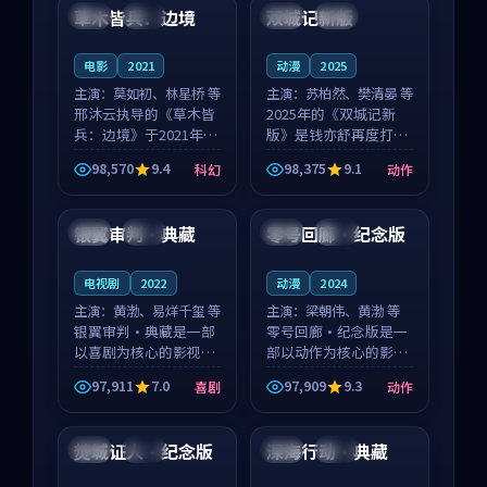
沈意林的对手戏自然克
领衔，高若初担任重要
草木皆兵：边境
双城记新版
泰国
独播
中国
独播
制，让整部影片在悬
角色，戚南柯的叙事
念...
节...
电影
2021
动漫
2025
主演：
莫如初、林星桥 等
主演：
苏柏然、樊清晏 等
邢沐云执导的《草木皆
2025年的《双城记新
兵：边境》于2021年面
版》是钱亦舒再度打磨
世，泰国的城市气质与
的动作佳作。中国大陆
98,570
9.4
98,375
9.1
科幻
动作
校园青春的人物心境共
的取景与沙漠探险的氛
99:06
99:35
同构筑了影片基调。莫
围相互成就，苏柏然与
如初、林星桥用细腻的
樊清晏的对手戏自然克
银翼审判·典藏
零号回廊·纪念版
日本
独播
日本
完结
表演撑起整部科幻电
制，让整部影片在悬念
影...
与...
电视剧
2022
动漫
2024
主演：
黄渤、易烊千玺 等
主演：
梁朝伟、黄渤 等
银翼审判·典藏是一部
零号回廊·纪念版是一
以喜剧为核心的影视作
部以动作为核心的影视
品，围绕危机、反转与
作品，围绕危机、反转
97,911
7.0
97,909
9.3
喜剧
动作
人物成长展开，整体节
与人物成长展开，整体
99:55
99:11
奏紧凑，值得推荐观
节奏紧凑，值得推荐观
看。
看。
焚城证人·纪念版
深海行动·典藏
中国
独播
中国
独播