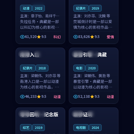
连载中
动漫
2022
纪录片
2019
主演：
章子怡、易烊千玺
主演：
刘亦菲、沈腾 等
等
失控任务·典藏是一部
焚城倒计时是一部以爱
以科幻为核心的影视作
情为核心的影视作品，
品，围绕危机、反转与
围绕危机、反转与人物
61,520
9.5
83,626
9.5
科幻
爱情
人物成长展开，整体节
成长展开，整体节奏紧
99:27
91:54
奏紧凑，值得推荐观
凑，值得推荐观看。
看。
南港入口
暴雪引擎·典藏
美国
完结
中国
杜比
纪录片
2018
电影
2020
主演：
梁朝伟、刘亦菲 等
主演：
梁朝伟、黄渤 等
南港入口是一部以动漫
暴雪引擎·典藏是一部
为核心的影视作品，围
以动漫为核心的影视作
绕危机、反转与人物成
品，围绕危机、反转与
46,233
9.5
52,138
9.5
动漫
动漫
长展开，整体节奏紧
人物成长展开，整体节
99:34
99:13
凑，值得推荐观看。
奏紧凑，值得推荐观
看。
零号回响·纪念版
断桥证词
日本
高分
美国
独播
综艺
2019
电视剧
2024