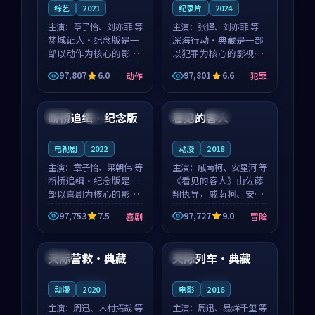
综艺
2021
纪录片
2024
主演：
章子怡、刘亦菲 等
主演：
张译、刘亦菲 等
焚城证人·纪念版是一
深海行动·典藏是一部
部以动作为核心的影视
以犯罪为核心的影视作
作品，围绕危机、反转
品，围绕危机、反转与
97,807
6.0
97,801
6.6
动作
犯罪
与人物成长展开，整体
人物成长展开，整体节
99:04
99:05
节奏紧凑，值得推荐观
奏紧凑，值得推荐观
看。
看。
断桥追缉·纪念版
看见的客人
韩国
4K
泰国
完结
电视剧
2022
动漫
2018
主演：
章子怡、梁朝伟 等
主演：
戚南柯、安星河 等
断桥追缉·纪念版是一
《看见的客人》由佐藤
部以喜剧为核心的影视
翔执导，戚南柯、安星
作品，围绕危机、反转
河领衔主演，是一部
97,753
7.5
97,727
9.0
喜剧
冒险
与人物成长展开，整体
2018年上映的泰国冒险
99:17
99:15
节奏紧凑，值得推荐观
动漫。影片以海岸抒情
看。
为切入，呈现一段从初
天际营救·典藏
天际列车·典藏
中国
法国
遇到告别都浸着真实情
绪...
连载中
连载中
动漫
2020
电影
2016
主演：
周迅、木村拓哉 等
主演：
周迅、易烊千玺 等