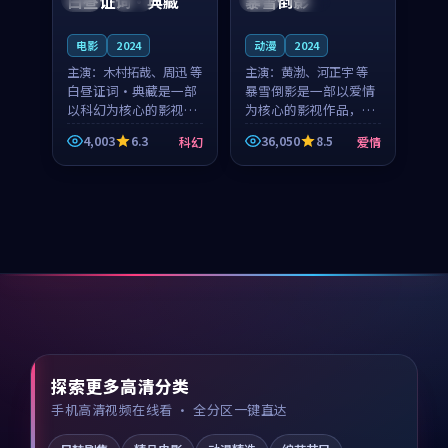
白昼证词·典藏
暴雪倒影
电影
2024
动漫
2024
主演：
木村拓哉、周迅 等
主演：
黄渤、河正宇 等
白昼证词·典藏是一部
暴雪倒影是一部以爱情
以科幻为核心的影视作
为核心的影视作品，围
品，围绕危机、反转与
绕危机、反转与人物成
4,003
6.3
36,050
8.5
科幻
爱情
人物成长展开，整体节
长展开，整体节奏紧
奏紧凑，值得推荐观
凑，值得推荐观看。
看。
探索更多高清分类
手机高清视频在线看 · 全分区一键直达