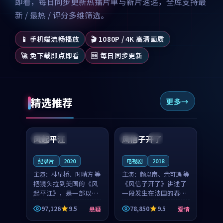
即看，每日同步更新热播片单与新片速递，全库支持最
新 / 最热 / 评分多维筛选。
📱 手机端流畅播放
🎬 1080P / 4K 高清画质
🚀 免下载即点即看
🆕 每日同步更新
精选推荐
更多
99:07
99:21
风起平江
风信子开了
美国
完结
法国
4K
纪录片
2020
电视剧
2018
主演：
林星桥、时晴方 等
主演：
颜以南、余可遇 等
把镜头拉到美国的《风
《风信子开了》讲述了
起平江》，是一部以时
一段发生在法国的春日
光记忆为底色的悬疑作
漫步故事。颜以南饰演
97,126
9.5
78,850
9.5
悬疑
爱情
品。林星桥和时晴方贡
的主角与余可遇的角色
99:53
99:14
献了2020年颇受关注的
因一场意外卷入更深的