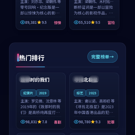
主演：
刘亦菲、梁朝伟 等
主演：
梁朝伟、木村拓哉
零号回响·纪念版是一
等
断桥证词是一部以冒险
部以惊悚为核心的影视
为核心的影视作品，围
作品，围绕危机、反转
绕危机、反转与人物成
89,381
9.5
55,510
9.5
惊悚
冒险
与人物成长展开，整体
长展开，整体节奏紧
节奏紧凑，值得推荐观
凑，值得推荐观看。
看。
热门排行
完整榜单
99:22
99:18
致那时的我们
寻找北极星
中国
4K
中国
4K
纪录片
2019
综艺
2023
主演：
罗见微、沈意林 等
主演：
谢以诺、高若初 等
2019年的《致那时的我
《寻找北极星》是2023
们》是高桥纯再度打磨
年中国香港出品的犯罪
的喜剧佳作。中国大陆
新作，主创团队希望用
98,831
7.8
98,780
9.3
喜剧
犯罪
的取景与都市寓言的氛
公路冒险的故事让观众
99:44
99:40
围相互成就，罗见微与
停下来想一想。谢以诺