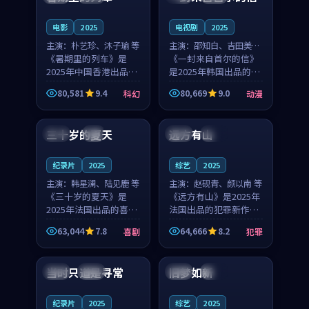
之...
与...
电影
2025
电视剧
2025
主演：
朴艺珍、沐子瑜 等
主演：
邵知白、吉田美琴
《暑期里的列车》是
等
《一封来自首尔的信》
2025年中国香港出品的
是2025年韩国出品的动
科幻新作，主创团队希
漫新作，主创团队希望
80,581
9.4
80,669
9.0
科幻
动漫
望用城市夜归人的故事
用高考往事的故事让观
99:12
99:48
让观众停下来想一想。
众停下来想一想。邵知
朴艺珍领衔，沐子瑜担
白领衔，吉田美琴担任
三十岁的夏天
远方有山
法国
4K
法国
独播
任重要角色，郑书延的
重要角色，谢承南的
叙...
叙...
纪录片
2025
综艺
2025
主演：
韩星澜、陆见鹿 等
主演：
赵砚青、颜以南 等
《三十岁的夏天》是
《远方有山》是2025年
2025年法国出品的喜剧
法国出品的犯罪新作，
新作，主创团队希望用
主创团队希望用高校追
63,044
7.8
64,666
8.2
喜剧
犯罪
深夜电台的故事让观众
梦的故事让观众停下来
99:32
99:08
停下来想一想。韩星澜
想一想。赵砚青领衔，
领衔，陆见鹿担任重要
颜以南担任重要角色，
当时只道是寻常
旧梦如新
泰国
杜比
中国
高分
角色，山田纯一的叙事
山田纯一的叙事节奏
节...
一...
纪录片
2025
综艺
2025