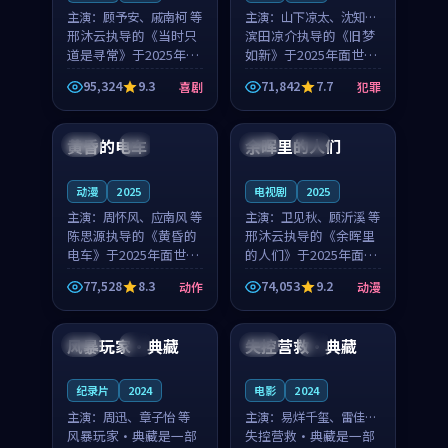
主演：
顾予安、戚南柯 等
主演：
山下凉太、沈知韵
邢沐云执导的《当时只
等
滨田凉介执导的《旧梦
道是寻常》于2025年面
如新》于2025年面世，
世，泰国的城市气质与
中国台湾的城市气质与
95,324
9.3
71,842
7.7
喜剧
犯罪
母女情深的人物心境共
异国相遇的人物心境共
99:20
99:56
同构筑了影片基调。顾
同构筑了影片基调。山
予安、戚南柯用细腻的
下凉太、沈知韵用细腻
黄昏的电车
余晖里的人们
日本
4K
泰国
完结
表演撑起整部喜剧电
的表演撑起整部犯罪
影...
电...
动漫
2025
电视剧
2025
主演：
周怀风、应南风 等
主演：
卫见秋、顾沂溪 等
陈思源执导的《黄昏的
邢沐云执导的《余晖里
电车》于2025年面世，
的人们》于2025年面
日本的城市气质与渔村
世，泰国的城市气质与
77,528
8.3
74,053
9.2
动作
动漫
故事的人物心境共同构
小镇生活的人物心境共
99:46
99:22
筑了影片基调。周怀
同构筑了影片基调。卫
风、应南风用细腻的表
见秋、顾沂溪用细腻的
风暴玩家·典藏
失控营救·典藏
美国
4K
泰国
4K
演撑起整部动作电影，
表演撑起整部动漫电
剧...
影，...
纪录片
2024
电影
2024
主演：
周迅、章子怡 等
主演：
易烊千玺、雷佳音
风暴玩家·典藏是一部
等
失控营救·典藏是一部