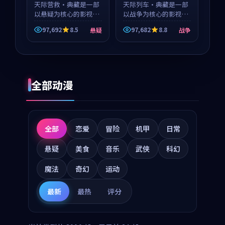
天际营救·典藏是一部
天际列车·典藏是一部
以悬疑为核心的影视作
以战争为核心的影视作
品，围绕危机、反转与
品，围绕危机、反转与
97,692
8.5
97,682
8.8
悬疑
战争
人物成长展开，整体节
人物成长展开，整体节
奏紧凑，值得推荐观
奏紧凑，值得推荐观
看。
看。
全部动漫
全部
恋爱
冒险
机甲
日常
悬疑
美食
音乐
武侠
科幻
魔法
奇幻
运动
最新
最热
评分