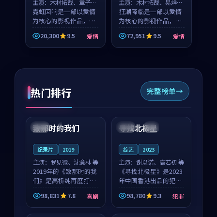
主演：
木村拓哉、章子怡
主演：
木村拓哉、易烊千
等
霓虹回响是一部以爱情
玺 等
狂潮降临是一部以爱情
为核心的影视作品，围
为核心的影视作品，围
绕危机、反转与人物成
绕危机、反转与人物成
20,300
9.5
72,951
9.5
爱情
爱情
长展开，整体节奏紧
长展开，整体节奏紧
凑，值得推荐观看。
凑，值得推荐观看。
热门排行
完整榜单
99:22
99:18
致那时的我们
寻找北极星
中国
4K
中国
4K
纪录片
2019
综艺
2023
主演：
罗见微、沈意林 等
主演：
谢以诺、高若初 等
2019年的《致那时的我
《寻找北极星》是2023
们》是高桥纯再度打磨
年中国香港出品的犯罪
的喜剧佳作。中国大陆
新作，主创团队希望用
98,831
7.8
98,780
9.3
喜剧
犯罪
的取景与都市寓言的氛
公路冒险的故事让观众
99:44
99:40
围相互成就，罗见微与
停下来想一想。谢以诺