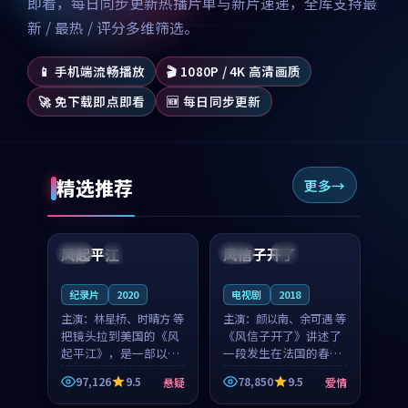
即看，每日同步更新热播片单与新片速递，全库支持最
新 / 最热 / 评分多维筛选。
📱 手机端流畅播放
🎬 1080P / 4K 高清画质
🚀 免下载即点即看
🆕 每日同步更新
精选推荐
更多
99:07
99:21
风起平江
风信子开了
美国
完结
法国
4K
纪录片
2020
电视剧
2018
主演：
林星桥、时晴方 等
主演：
颜以南、余可遇 等
把镜头拉到美国的《风
《风信子开了》讲述了
起平江》，是一部以时
一段发生在法国的春日
光记忆为底色的悬疑作
漫步故事。颜以南饰演
97,126
9.5
78,850
9.5
悬疑
爱情
品。林星桥和时晴方贡
的主角与余可遇的角色
99:53
91:53
献了2020年颇受关注的
因一场意外卷入更深的