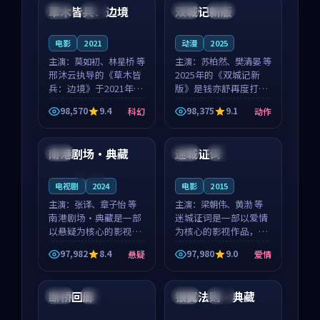
沈意林的对手戏自然克
领衔，高若初担任重要
草木皆兵：边境
双城记新版
泰国
独播
中国
独播
制，让整部影片在悬
角色，戚南柯的叙事
念...
节...
电影
2021
动漫
2025
主演：
莫如初、林星桥 等
主演：
苏柏然、樊清晏 等
邢沐云执导的《草木皆
2025年的《双城记新
兵：边境》于2021年面
版》是钱亦舒再度打磨
世，泰国的城市气质与
的动作佳作。中国大陆
98,570
9.4
98,375
9.1
科幻
动作
校园青春的人物心境共
的取景与沙漠探险的氛
99:49
99:08
同构筑了影片基调。莫
围相互成就，苏柏然与
如初、林星桥用细腻的
樊清晏的对手戏自然克
南港剧场·典藏
迷城证词
韩国
英国
院线
表演撑起整部科幻电
制，让整部影片在悬念
影...
与...
连载中
电视剧
2024
电影
2015
主演：
张译、章子怡 等
主演：
梁朝伟、黄渤 等
南港剧场·典藏是一部
迷城证词是一部以爱情
以悬疑为核心的影视作
为核心的影视作品，围
品，围绕危机、反转与
绕危机、反转与人物成
97,982
8.4
97,980
9.0
悬疑
爱情
人物成长展开，整体节
长展开，整体节奏紧
99:00
99:51
奏紧凑，值得推荐观
凑，值得推荐观看。
看。
断桥回廊
银翼法则·典藏
泰国
独播
美国
完结