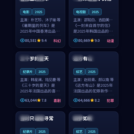
之...
与...
电影
2025
电视剧
2025
主演：
朴艺珍、沐子瑜 等
主演：
邵知白、吉田美琴
《暑期里的列车》是
等
《一封来自首尔的信》
2025年中国香港出品的
是2025年韩国出品的动
科幻新作，主创团队希
漫新作，主创团队希望
80,581
9.4
80,669
9.0
科幻
动漫
望用城市夜归人的故事
用高考往事的故事让观
99:12
99:48
让观众停下来想一想。
众停下来想一想。邵知
朴艺珍领衔，沐子瑜担
白领衔，吉田美琴担任
三十岁的夏天
远方有山
法国
4K
法国
独播
任重要角色，郑书延的
重要角色，谢承南的
叙...
叙...
纪录片
2025
综艺
2025
主演：
韩星澜、陆见鹿 等
主演：
赵砚青、颜以南 等
《三十岁的夏天》是
《远方有山》是2025年
2025年法国出品的喜剧
法国出品的犯罪新作，
新作，主创团队希望用
主创团队希望用高校追
63,044
7.8
64,666
8.2
喜剧
犯罪
深夜电台的故事让观众
梦的故事让观众停下来
99:32
99:08
停下来想一想。韩星澜
想一想。赵砚青领衔，
领衔，陆见鹿担任重要
颜以南担任重要角色，
当时只道是寻常
旧梦如新
泰国
杜比
中国
高分
角色，山田纯一的叙事
山田纯一的叙事节奏
节...
一...
纪录片
2025
综艺
2025