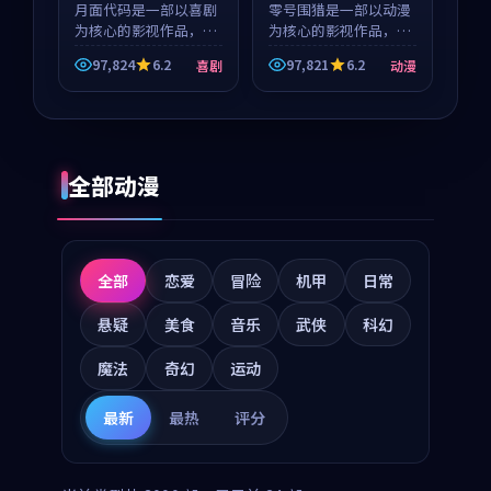
等
月面代码是一部以喜剧
零号围猎是一部以动漫
为核心的影视作品，围
为核心的影视作品，围
绕危机、反转与人物成
绕危机、反转与人物成
97,824
6.2
97,821
6.2
喜剧
动漫
长展开，整体节奏紧
长展开，整体节奏紧
凑，值得推荐观看。
凑，值得推荐观看。
全部动漫
全部
恋爱
冒险
机甲
日常
悬疑
美食
音乐
武侠
科幻
魔法
奇幻
运动
最新
最热
评分