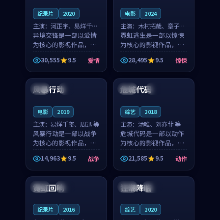
纪录片
2020
电影
2024
主演：
河正宇、易烊千玺
主演：
木村拓哉、章子怡
等
异境交锋是一部以爱情
等
霓虹逃生是一部以惊悚
为核心的影视作品，围
为核心的影视作品，围
绕危机、反转与人物成
绕危机、反转与人物成
30,555
9.5
28,495
9.5
爱情
惊悚
长展开，整体节奏紧
长展开，整体节奏紧
99:58
99:28
凑，值得推荐观看。
凑，值得推荐观看。
风暴行动
危城代码
法国
4K
中国
4K
电影
2019
综艺
2018
主演：
易烊千玺、周迅 等
主演：
汤唯、刘亦菲 等
风暴行动是一部以战争
危城代码是一部以动作
为核心的影视作品，围
为核心的影视作品，围
绕危机、反转与人物成
绕危机、反转与人物成
14,963
9.5
21,585
9.5
战争
动作
长展开，整体节奏紧
长展开，整体节奏紧
99:51
98:19
凑，值得推荐观看。
凑，值得推荐观看。
霓虹回响
狂潮降临
英国
完结
中国
杜比
纪录片
2016
综艺
2020