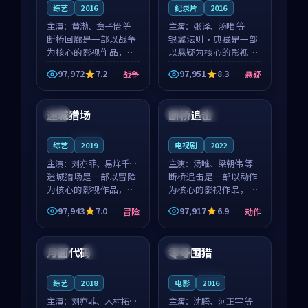
综艺
2016
纪录片
2016
主演：
黄渤、章子怡 等
主演：
张译、汤唯 等
断桥回廊是一部以战争
银翼法则·典藏是一部
为核心的影视作品，围
以悬疑为核心的影视作
绕危机、反转与人物成
品，围绕危机、反转与
97,972
7.2
97,951
8.3
战争
悬疑
长展开，整体节奏紧
人物成长展开，整体节
99:50
99:34
凑，值得推荐观看。
奏紧凑，值得推荐观
看。
迷城猎场
断桥追击
法国
泰国
热播
连载中
综艺
2019
电视剧
2022
主演：
刘亦菲、易烊千玺
主演：
汤唯、梁朝伟 等
等
迷城猎场是一部以冒险
断桥追击是一部以动作
为核心的影视作品，围
为核心的影视作品，围
绕危机、反转与人物成
绕危机、反转与人物成
97,943
7.0
97,917
6.9
冒险
动作
长展开，整体节奏紧
长展开，整体节奏紧
88:16
99:18
凑，值得推荐观看。
凑，值得推荐观看。
月面代码
零号围猎
韩国
4K
中国
连载中
综艺
2018
电影
2016
主演：
刘亦菲、木村拓哉
主演：
沈腾、河正宇 等