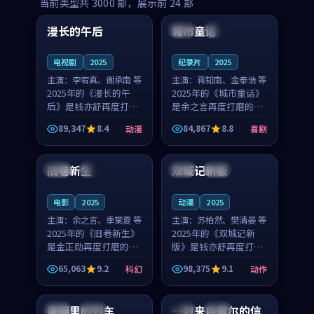
99:16
99:52
当前类型共
3000
部，展示前
24
部
漫长的午后
城市童话
中国
高分
美国
院线
电视剧
2025
纪录片
2025
主演：
李宥真、谢承南 等
主演：
蒋知南、金泰浩 等
2025年的《漫长的午
2025年的《城市童话》
后》是钱亦舒再度打磨
是余之言再度打磨的喜
的动漫佳作。中国大陆
剧佳作。美国的取景与
89,347
8.4
84,867
8.8
动漫
喜剧
的取景与海岛日常的氛
历史战争的氛围相互成
99:04
99:40
围相互成就，李宥真与
就，蒋知南与金泰浩的
谢承南的对手戏自然克
对手戏自然克制，让整
旧巷新生
双城记新版
英国
完结
中国
独播
制，让整部影片在悬念
部影片在悬念与温度
与...
之...
电影
2025
动漫
2025
主演：
余之言、季棠夏 等
主演：
苏柏然、樊清晏 等
2025年的《旧巷新生》
2025年的《双城记新
是金正勋再度打磨的科
版》是钱亦舒再度打磨
幻佳作。英国的取景与
的动作佳作。中国大陆
65,063
9.2
98,375
9.1
科幻
动作
雨夜物语的氛围相互成
的取景与沙漠探险的氛
99:24
99:36
就，余之言与季棠夏的
围相互成就，苏柏然与
对手戏自然克制，让整
樊清晏的对手戏自然克
暑期里的列车
一封来自首尔的信
中国
杜比
韩国
热播
部影片在悬念与温度
制，让整部影片在悬念