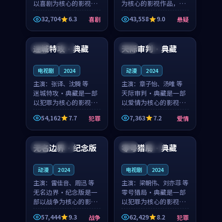
以喜剧为核心的影视作
为核心的影视作品，围
品，围绕危机、反转与
绕危机、反转与人物成
32,704
6.3
43,558
9.0
喜剧
悬疑
人物成长展开，整体节
长展开，整体节奏紧
99:32
99:02
奏紧凑，值得推荐观
凑，值得推荐观看。
看。
迷城特攻·典藏
天际审判·典藏
韩国
杜比
中国
4K
电视剧
2024
动漫
2024
主演：
张译、沈腾 等
主演：
章子怡、汤唯 等
迷城特攻·典藏是一部
天际审判·典藏是一部
以犯罪为核心的影视作
以爱情为核心的影视作
品，围绕危机、反转与
品，围绕危机、反转与
54,162
7.7
7,363
7.2
犯罪
爱情
人物成长展开，整体节
人物成长展开，整体节
97:21
99:45
奏紧凑，值得推荐观
奏紧凑，值得推荐观
看。
看。
无名边界·纪念版
零号猎局·典藏
日本
高分
中国
院线
动漫
2024
电视剧
2024
主演：
雷佳音、周迅 等
主演：
梁朝伟、刘亦菲 等
无名边界·纪念版是一
零号猎局·典藏是一部
部以战争为核心的影视
以犯罪为核心的影视作
作品，围绕危机、反转
品，围绕危机、反转与
57,444
9.3
62,429
8.2
战争
犯罪
与人物成长展开，整体
人物成长展开，整体节