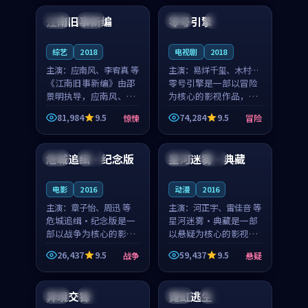
合作演出，影片在情感
纠葛，爱情元素贯穿始
江南旧事新编
零号引擎
日本
院线
日本
4K
层次与现实质感之间
终，节奏稳健而富有张
游...
力，...
综艺
2018
电视剧
2018
主演：
应南风、李宥真 等
主演：
易烊千玺、木村拓
《江南旧事新编》由邵
哉 等
零号引擎是一部以冒险
景明执导，应南风、李
为核心的影视作品，围
宥真领衔主演，是一部
绕危机、反转与人物成
81,984
9.5
74,284
9.5
惊悚
冒险
2018年上映的日本惊悚
长展开，整体节奏紧
99:06
99:18
综艺。影片以邻里温情
凑，值得推荐观看。
为切入，呈现一段从初
危城追缉·纪念版
星河迷雾·典藏
中国
高分
中国
高分
遇到告别都浸着真实
情...
电影
2016
动漫
2016
主演：
章子怡、周迅 等
主演：
河正宇、雷佳音 等
危城追缉·纪念版是一
星河迷雾·典藏是一部
部以战争为核心的影视
以悬疑为核心的影视作
作品，围绕危机、反转
品，围绕危机、反转与
26,437
9.5
59,437
9.5
战争
悬疑
与人物成长展开，整体
人物成长展开，整体节
99:17
99:57
节奏紧凑，值得推荐观
奏紧凑，值得推荐观
看。
看。
异境交锋
霓虹逃生
泰国
独播
英国
高分