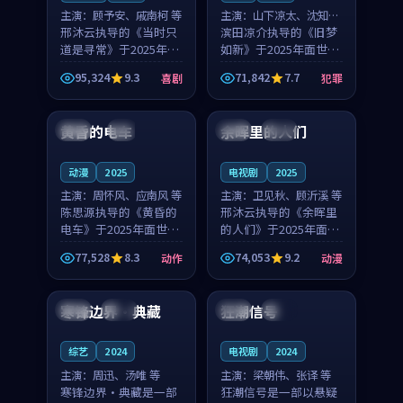
主演：
顾予安、戚南柯 等
主演：
山下凉太、沈知韵
邢沐云执导的《当时只
等
滨田凉介执导的《旧梦
道是寻常》于2025年面
如新》于2025年面世，
世，泰国的城市气质与
中国台湾的城市气质与
95,324
9.3
71,842
7.7
喜剧
犯罪
母女情深的人物心境共
异国相遇的人物心境共
99:20
99:56
同构筑了影片基调。顾
同构筑了影片基调。山
予安、戚南柯用细腻的
下凉太、沈知韵用细腻
黄昏的电车
余晖里的人们
日本
4K
泰国
完结
表演撑起整部喜剧电
的表演撑起整部犯罪
影...
电...
动漫
2025
电视剧
2025
主演：
周怀风、应南风 等
主演：
卫见秋、顾沂溪 等
陈思源执导的《黄昏的
邢沐云执导的《余晖里
电车》于2025年面世，
的人们》于2025年面
日本的城市气质与渔村
世，泰国的城市气质与
77,528
8.3
74,053
9.2
动作
动漫
故事的人物心境共同构
小镇生活的人物心境共
99:28
99:36
筑了影片基调。周怀
同构筑了影片基调。卫
风、应南风用细腻的表
见秋、顾沂溪用细腻的
寒锋边界·典藏
狂潮信号
中国
热播
美国
杜比
演撑起整部动作电影，
表演撑起整部动漫电
剧...
影，...
综艺
2024
电视剧
2024
主演：
周迅、汤唯 等
主演：
梁朝伟、张译 等
寒锋边界·典藏是一部
狂潮信号是一部以悬疑