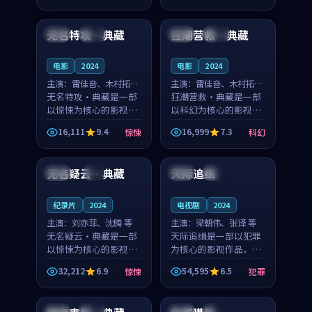
99:35
96:45
节奏紧凑，值得推荐观
奏紧凑，值得推荐观
看。
看。
无名特攻·典藏
狂潮营救·典藏
中国
独播
韩国
热播
电影
2024
电影
2024
主演：
雷佳音、木村拓哉
主演：
雷佳音、木村拓哉
等
无名特攻·典藏是一部
等
狂潮营救·典藏是一部
以惊悚为核心的影视作
以科幻为核心的影视作
品，围绕危机、反转与
品，围绕危机、反转与
16,111
9.4
16,999
7.3
惊悚
科幻
人物成长展开，整体节
人物成长展开，整体节
99:31
99:05
奏紧凑，值得推荐观
奏紧凑，值得推荐观
看。
看。
无名疑云·典藏
天际追缉
泰国
4K
日本
完结
纪录片
2024
电视剧
2024
主演：
刘亦菲、沈腾 等
主演：
梁朝伟、张译 等
无名疑云·典藏是一部
天际追缉是一部以犯罪
以惊悚为核心的影视作
为核心的影视作品，围
品，围绕危机、反转与
绕危机、反转与人物成
32,212
6.9
54,595
6.5
惊悚
犯罪
人物成长展开，整体节
长展开，整体节奏紧
99:35
90:27
奏紧凑，值得推荐观
凑，值得推荐观看。
看。
法国
独播
泰国
院线