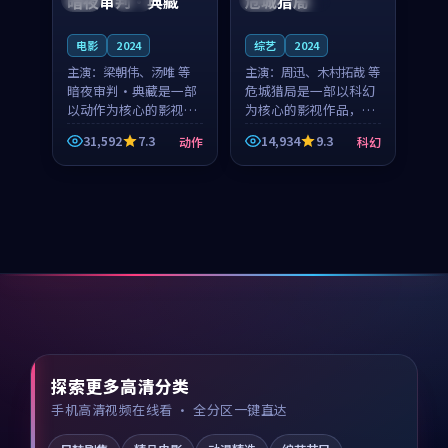
暗夜审判·典藏
危城猎局
电影
2024
综艺
2024
主演：
梁朝伟、汤唯 等
主演：
周迅、木村拓哉 等
暗夜审判·典藏是一部
危城猎局是一部以科幻
以动作为核心的影视作
为核心的影视作品，围
品，围绕危机、反转与
绕危机、反转与人物成
31,592
7.3
14,934
9.3
动作
科幻
人物成长展开，整体节
长展开，整体节奏紧
奏紧凑，值得推荐观
凑，值得推荐观看。
看。
探索更多高清分类
手机高清视频在线看 · 全分区一键直达