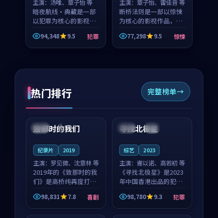
主演：
汤唯、章子怡 等
主演：
章子怡、雷佳音 等
暗夜航线·典藏是一部
断桥法则是一部以惊悚
以犯罪为核心的影视作
为核心的影视作品，围
品，围绕危机、反转与
绕危机、反转与人物成
94,348
9.5
77,298
9.5
犯罪
惊悚
人物成长展开，整体节
长展开，整体节奏紧
奏紧凑，值得推荐观
凑，值得推荐观看。
看。
热门排行
完整榜单
99:22
99:18
致那时的我们
寻找北极星
中国
4K
中国
4K
纪录片
2019
综艺
2023
主演：
罗见微、沈意林 等
主演：
谢以诺、高若初 等
2019年的《致那时的我
《寻找北极星》是2023
们》是高桥纯再度打磨
年中国香港出品的犯罪
的喜剧佳作。中国大陆
新作，主创团队希望用
98,831
7.8
98,780
9.3
喜剧
犯罪
的取景与都市寓言的氛
公路冒险的故事让观众
99:44
99:40
围相互成就，罗见微与
停下来想一想。谢以诺