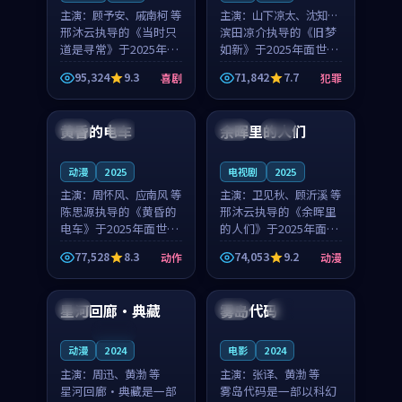
主演：
顾予安、戚南柯 等
主演：
山下凉太、沈知韵
邢沐云执导的《当时只
等
滨田凉介执导的《旧梦
道是寻常》于2025年面
如新》于2025年面世，
世，泰国的城市气质与
中国台湾的城市气质与
95,324
9.3
71,842
7.7
喜剧
犯罪
母女情深的人物心境共
异国相遇的人物心境共
99:20
99:56
同构筑了影片基调。顾
同构筑了影片基调。山
予安、戚南柯用细腻的
下凉太、沈知韵用细腻
黄昏的电车
余晖里的人们
日本
4K
泰国
完结
表演撑起整部喜剧电
的表演撑起整部犯罪
影...
电...
动漫
2025
电视剧
2025
主演：
周怀风、应南风 等
主演：
卫见秋、顾沂溪 等
陈思源执导的《黄昏的
邢沐云执导的《余晖里
电车》于2025年面世，
的人们》于2025年面
日本的城市气质与渔村
世，泰国的城市气质与
77,528
8.3
74,053
9.2
动作
动漫
故事的人物心境共同构
小镇生活的人物心境共
99:51
99:12
筑了影片基调。周怀
同构筑了影片基调。卫
风、应南风用细腻的表
见秋、顾沂溪用细腻的
星河回廊·典藏
雾岛代码
美国
韩国
4K
演撑起整部动作电影，
表演撑起整部动漫电
剧...
影，...
连载中
动漫
2024
电影
2024
主演：
周迅、黄渤 等
主演：
张译、黄渤 等
星河回廊·典藏是一部
雾岛代码是一部以科幻