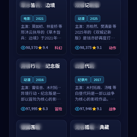
沈意林的对手戏自然克
领衔，高若初担任重要
草木皆兵：边境
双城记新版
泰国
独播
中国
独播
制，让整部影片在悬
角色，戚南柯的叙事
念...
节...
电影
2021
动漫
2025
主演：
莫如初、林星桥 等
主演：
苏柏然、樊清晏 等
邢沐云执导的《草木皆
2025年的《双城记新
兵：边境》于2021年面
版》是钱亦舒再度打磨
世，泰国的城市气质与
的动作佳作。中国大陆
98,570
9.4
98,375
9.1
科幻
动作
校园青春的人物心境共
的取景与沙漠探险的氛
99:50
99:09
同构筑了影片基调。莫
围相互成就，苏柏然与
如初、林星桥用细腻的
樊清晏的对手戏自然克
异境行动·纪念版
白昼代码
韩国
杜比
美国
独播
表演撑起整部科幻电
制，让整部影片在悬念
影...
与...
动漫
2016
纪录片
2017
主演：
雷佳音、木村拓哉
主演：
木村拓哉、汤唯 等
等
异境行动·纪念版是一
白昼代码是一部以战争
部以冒险为核心的影视
为核心的影视作品，围
作品，围绕危机、反转
绕危机、反转与人物成
97,995
6.3
97,946
9.1
冒险
战争
与人物成长展开，整体
长展开，整体节奏紧
99:13
96:23
节奏紧凑，值得推荐观
凑，值得推荐观看。
看。
银翼围猎
无名猎局·典藏
泰国
独播
中国
热播