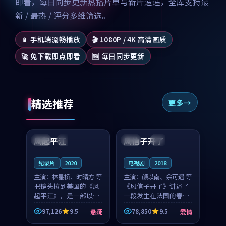
即看，每日同步更新热播片单与新片速递，全库支持最
新 / 最热 / 评分多维筛选。
📱 手机端流畅播放
🎬 1080P / 4K 高清画质
🚀 免下载即点即看
🆕 每日同步更新
精选推荐
更多
99:07
99:21
风起平江
风信子开了
美国
完结
法国
4K
纪录片
2020
电视剧
2018
主演：
林星桥、时晴方 等
主演：
颜以南、余可遇 等
把镜头拉到美国的《风
《风信子开了》讲述了
起平江》，是一部以时
一段发生在法国的春日
光记忆为底色的悬疑作
漫步故事。颜以南饰演
97,126
9.5
78,850
9.5
悬疑
爱情
品。林星桥和时晴方贡
的主角与余可遇的角色
99:53
93:10
献了2020年颇受关注的
因一场意外卷入更深的