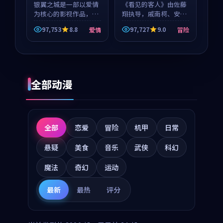
银翼之城是一部以爱情
《看见的客人》由佐藤
为核心的影视作品，围
翔执导，戚南柯、安星
绕危机、反转与人物成
河领衔主演，是一部
97,753
8.8
97,727
9.0
爱情
冒险
长展开，整体节奏紧
2018年上映的泰国冒险
凑，值得推荐观看。
动漫。影片以海岸抒情
为切入，呈现一段从初
遇到告别都浸着真实情
绪...
全部动漫
全部
恋爱
冒险
机甲
日常
悬疑
美食
音乐
武侠
科幻
魔法
奇幻
运动
最新
最热
评分