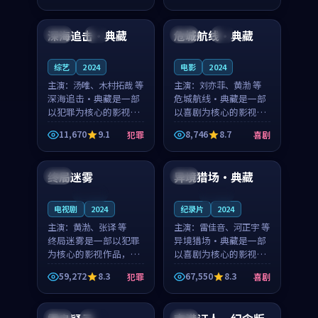
99:42
99:52
奏紧凑，值得推荐观
奏紧凑，值得推荐观
看。
看。
深海追击·典藏
危城航线·典藏
韩国
4K
中国
4K
综艺
2024
电影
2024
主演：
汤唯、木村拓哉 等
主演：
刘亦菲、黄渤 等
深海追击·典藏是一部
危城航线·典藏是一部
以犯罪为核心的影视作
以喜剧为核心的影视作
品，围绕危机、反转与
品，围绕危机、反转与
11,670
9.1
8,746
8.7
犯罪
喜剧
人物成长展开，整体节
人物成长展开，整体节
99:48
99:12
奏紧凑，值得推荐观
奏紧凑，值得推荐观
看。
看。
终局迷雾
异境猎场·典藏
韩国
日本
连载中
连载中
电视剧
2024
纪录片
2024
主演：
黄渤、张译 等
主演：
雷佳音、河正宇 等
终局迷雾是一部以犯罪
异境猎场·典藏是一部
为核心的影视作品，围
以喜剧为核心的影视作
绕危机、反转与人物成
品，围绕危机、反转与
59,272
8.3
67,550
8.3
犯罪
喜剧
长展开，整体节奏紧
人物成长展开，整体节
99:43
99:23
凑，值得推荐观看。
奏紧凑，值得推荐观
看。
英国
高分
法国