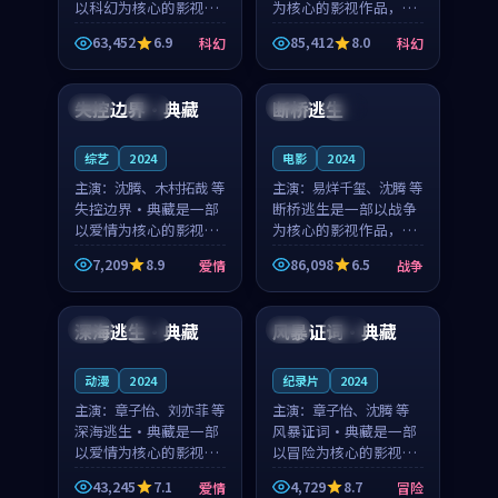
以科幻为核心的影视作
为核心的影视作品，围
品，围绕危机、反转与
绕危机、反转与人物成
63,452
6.9
85,412
8.0
科幻
科幻
人物成长展开，整体节
长展开，整体节奏紧
92:11
98:07
奏紧凑，值得推荐观
凑，值得推荐观看。
看。
失控边界·典藏
断桥逃生
中国
独播
中国
高分
综艺
2024
电影
2024
主演：
沈腾、木村拓哉 等
主演：
易烊千玺、沈腾 等
失控边界·典藏是一部
断桥逃生是一部以战争
以爱情为核心的影视作
为核心的影视作品，围
品，围绕危机、反转与
绕危机、反转与人物成
7,209
8.9
86,098
6.5
爱情
战争
人物成长展开，整体节
长展开，整体节奏紧
89:16
91:34
奏紧凑，值得推荐观
凑，值得推荐观看。
看。
深海逃生·典藏
风暴证词·典藏
中国
高分
美国
独播
动漫
2024
纪录片
2024
主演：
章子怡、刘亦菲 等
主演：
章子怡、沈腾 等
深海逃生·典藏是一部
风暴证词·典藏是一部
以爱情为核心的影视作
以冒险为核心的影视作
品，围绕危机、反转与
品，围绕危机、反转与
43,245
7.1
4,729
8.7
爱情
冒险
人物成长展开，整体节
人物成长展开，整体节