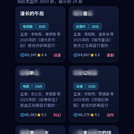
99:16
99:52
当前类型共
3000
部，展示前
24
部
漫长的午后
城市童话
中国
高分
美国
院线
电视剧
2025
纪录片
2025
主演：
李宥真、谢承南 等
主演：
蒋知南、金泰浩 等
2025年的《漫长的午
2025年的《城市童话》
后》是钱亦舒再度打磨
是余之言再度打磨的喜
的动漫佳作。中国大陆
剧佳作。美国的取景与
89,347
8.4
84,867
8.8
动漫
喜剧
的取景与海岛日常的氛
历史战争的氛围相互成
99:04
99:40
围相互成就，李宥真与
就，蒋知南与金泰浩的
谢承南的对手戏自然克
对手戏自然克制，让整
旧巷新生
双城记新版
英国
完结
中国
独播
制，让整部影片在悬念
部影片在悬念与温度
与...
之...
电影
2025
动漫
2025
主演：
余之言、季棠夏 等
主演：
苏柏然、樊清晏 等
2025年的《旧巷新生》
2025年的《双城记新
是金正勋再度打磨的科
版》是钱亦舒再度打磨
幻佳作。英国的取景与
的动作佳作。中国大陆
65,063
9.2
98,375
9.1
科幻
动作
雨夜物语的氛围相互成
的取景与沙漠探险的氛
99:24
99:36
就，余之言与季棠夏的
围相互成就，苏柏然与
对手戏自然克制，让整
樊清晏的对手戏自然克
暑期里的列车
一封来自首尔的信
中国
杜比
韩国
热播
部影片在悬念与温度
制，让整部影片在悬念