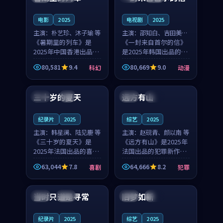
之...
与...
电影
2025
电视剧
2025
主演：
朴艺珍、沐子瑜 等
主演：
邵知白、吉田美琴
《暑期里的列车》是
等
《一封来自首尔的信》
2025年中国香港出品的
是2025年韩国出品的动
科幻新作，主创团队希
漫新作，主创团队希望
80,581
9.4
80,669
9.0
科幻
动漫
望用城市夜归人的故事
用高考往事的故事让观
99:12
99:48
让观众停下来想一想。
众停下来想一想。邵知
朴艺珍领衔，沐子瑜担
白领衔，吉田美琴担任
三十岁的夏天
远方有山
法国
4K
法国
独播
任重要角色，郑书延的
重要角色，谢承南的
叙...
叙...
纪录片
2025
综艺
2025
主演：
韩星澜、陆见鹿 等
主演：
赵砚青、颜以南 等
《三十岁的夏天》是
《远方有山》是2025年
2025年法国出品的喜剧
法国出品的犯罪新作，
新作，主创团队希望用
主创团队希望用高校追
63,044
7.8
64,666
8.2
喜剧
犯罪
深夜电台的故事让观众
梦的故事让观众停下来
99:32
99:08
停下来想一想。韩星澜
想一想。赵砚青领衔，
领衔，陆见鹿担任重要
颜以南担任重要角色，
当时只道是寻常
旧梦如新
泰国
杜比
中国
高分
角色，山田纯一的叙事
山田纯一的叙事节奏
节...
一...
纪录片
2025
综艺
2025