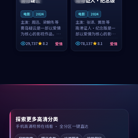
雾岛疑云
南港证人·纪念版
连载中
电影
2024
电影
2024
主演：
周迅、梁朝伟 等
主演：
张译、黄渤 等
雾岛疑云是一部以爱情
南港证人·纪念版是一
为核心的影视作品，围
部以爱情为核心的影视
绕危机、反转与人物成
作品，围绕危机、反转
29,737
8.2
78,137
8.1
爱情
爱情
长展开，整体节奏紧
与人物成长展开，整体
凑，值得推荐观看。
节奏紧凑，值得推荐观
看。
探索更多高清分类
手机高清视频在线看 · 全分区一键直达