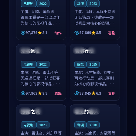
电视剧
2022
动漫
2023
主演：
沈腾、黄渤 等
主演：
汤唯、易烊千玺 等
银翼围猎是一部以动作
无名猎局·典藏是一部
为核心的影视作品，围
以喜剧为核心的影视作
绕危机、反转与人物成
品，围绕危机、反转与
97,879
8.1
97,869
8.5
动作
喜剧
长展开，整体节奏紧
人物成长展开，整体节
99:47
94:31
凑，值得推荐观看。
奏紧凑，值得推荐观
看。
无名远征
南港行动
美国
完结
韩国
院线
电视剧
2022
综艺
2015
主演：
沈腾、雷佳音 等
主演：
木村拓哉、刘亦菲
无名远征是一部以犯罪
等
南港行动是一部以喜剧
为核心的影视作品，围
为核心的影视作品，围
绕危机、反转与人物成
绕危机、反转与人物成
97,863
8.9
97,845
6.3
犯罪
喜剧
长展开，整体节奏紧
长展开，整体节奏紧
99:30
99:05
凑，值得推荐观看。
凑，值得推荐观看。
银翼之城
看见的客人
中国
高分
泰国
完结
电视剧
2023
动漫
2018
主演：
雷佳音、刘亦菲 等
主演：
戚南柯、安星河 等