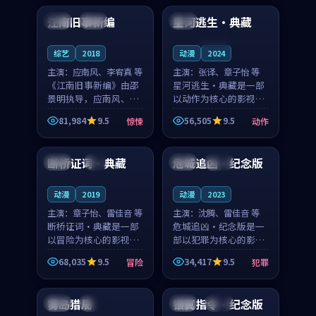
合作演出，影片在情感
纠葛，爱情元素贯穿始
江南旧事新编
星河逃生·典藏
日本
院线
泰国
层次与现实质感之间
终，节奏稳健而富有张
游...
力，...
连载中
综艺
2018
动漫
2024
主演：
应南风、李宥真 等
主演：
张译、章子怡 等
《江南旧事新编》由邵
星河逃生·典藏是一部
景明执导，应南风、李
以动作为核心的影视作
宥真领衔主演，是一部
品，围绕危机、反转与
81,984
9.5
56,505
9.5
惊悚
动作
2018年上映的日本惊悚
人物成长展开，整体节
99:41
99:49
综艺。影片以邻里温情
奏紧凑，值得推荐观
为切入，呈现一段从初
看。
断桥证词·典藏
危城追凶·纪念版
法国
4K
法国
独播
遇到告别都浸着真实
情...
动漫
2019
动漫
2023
主演：
章子怡、雷佳音 等
主演：
沈腾、雷佳音 等
断桥证词·典藏是一部
危城追凶·纪念版是一
以冒险为核心的影视作
部以犯罪为核心的影视
品，围绕危机、反转与
作品，围绕危机、反转
68,035
9.5
34,417
9.5
冒险
犯罪
人物成长展开，整体节
与人物成长展开，整体
99:05
99:15
奏紧凑，值得推荐观
节奏紧凑，值得推荐观
看。
看。
雾岛猎局
银翼指令·纪念版
日本
高分
韩国
热播