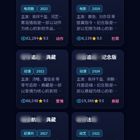
电视剧
2022
电影
2019
主演：
易烊千玺、河正宇
主演：
黄渤、刘亦菲 等
等
雾岛猎局是一部以动作
银翼指令·纪念版是一
为核心的影视作品，围
部以犯罪为核心的影视
绕危机、反转与人物成
作品，围绕危机、反转
82,294
9.5
6,139
9.5
动作
犯罪
长展开，整体节奏紧
与人物成长展开，整体
99:24
99:52
凑，值得推荐观看。
节奏紧凑，值得推荐观
看。
零号追踪·典藏
月面追缉·纪念版
中国
完结
韩国
院线
动漫
2022
动漫
2024
主演：
汤唯、雷佳音 等
主演：
易烊千玺、梁朝伟
零号追踪·典藏是一部
等
月面追缉·纪念版是一
以爱情为核心的影视作
部以悬疑为核心的影视
品，围绕危机、反转与
作品，围绕危机、反转
66,548
9.5
19,366
9.5
爱情
悬疑
人物成长展开，整体节
与人物成长展开，整体
92:21
99:45
奏紧凑，值得推荐观
节奏紧凑，值得推荐观
看。
看。
暗夜航线·典藏
断桥法则
中国
热播
日本
杜比
纪录片
2017
综艺
2021