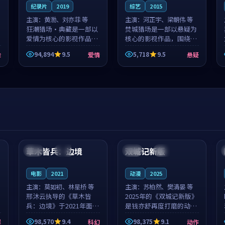
纪录片
2019
综艺
2015
主演：
黄渤、刘亦菲 等
主演：
河正宇、梁朝伟 等
狂潮猎场·典藏是一部以
焚城猎场是一部以悬疑为
爱情为核心的影视作品，
核心的影视作品，围绕危
围绕危机、反转与人物成
机、反转与人物成长展
94,894
9.5
5,718
9.5
险
爱情
悬疑
长展开，整体节奏紧凑，
开，整体节奏紧凑，值得
值得推荐观看。
推荐观看。
99:44
99:40
草木皆兵：边境
双城记新版
泰国
独播
中国
独播
电影
2021
动漫
2025
主演：
莫如初、林星桥 等
主演：
苏柏然、樊清晏 等
邢沐云执导的《草木皆
2025年的《双城记新版》
兵：边境》于2021年面
是钱亦舒再度打磨的动作
世，泰国的城市气质与校
佳作。中国大陆的取景与
98,570
9.4
98,375
9.1
罪
科幻
动作
园青春的人物心境共同构
沙漠探险的氛围相互成