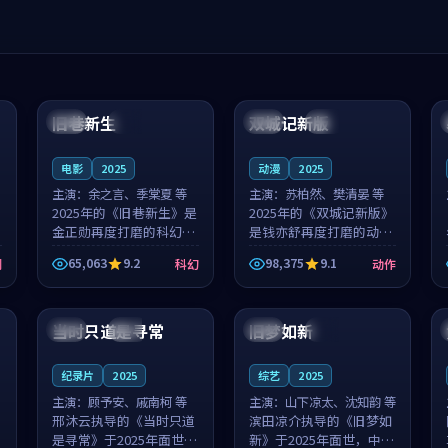
99:04
99:40
旧巷新生
双城记新版
英国
完结
中国
独播
电影
2025
动漫
2025
主演：
余之言、季棠夏 等
主演：
苏柏然、樊清晏 等
2025年的《旧巷新生》是
2025年的《双城记新版》
金正勋再度打磨的科幻佳
是钱亦舒再度打磨的动作
作。英国的取景与雨夜物
佳作。中国大陆的取景与
65,063
9.2
98,375
9.1
剧
科幻
动作
语的氛围相互成就，余之
沙漠探险的氛围相互成
言与季棠夏的对手戏自然
就，苏柏然与樊清晏的对
99:32
99:08
克制，让整部影片在悬念
手戏自然克制，让整部影
与温度之...
片在悬念与...
当时只道是寻常
旧梦如新
泰国
杜比
中国
高分
纪录片
2025
综艺
2025
主演：
顾予安、戚南柯 等
主演：
山下凉太、沈知韵 等
邢沐云执导的《当时只道
滨田凉介执导的《旧梦如
是寻常》于2025年面世，
新》于2025年面世，中国