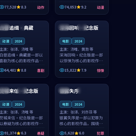
的城市气质与渔村故事的
国的城市气质与小镇生活
77,528
8.3
74,053
9.2
动作
动漫
人物心境共同构筑了影片
的人物心境共同构筑了影
基调。周怀风、应南风用
片基调。卫见秋、顾沂溪
99:36
99:05
细腻的表演撑起整部动作
用细腻的表演撑起整部动
电影，剧...
漫电影，...
白昼追缉·典藏
深海回响·纪念版
中国
4K
英国
热播
动漫
2024
电影
2024
主演：
张译、汤唯 等
主演：
汤唯、黄渤 等
白昼追缉·典藏是一部以
深海回响·纪念版是一部
喜剧为核心的影视作品，
以惊悚为核心的影视作
围绕危机、反转与人物成
品，围绕危机、反转与人
64,481
8.8
15,822
7.9
喜剧
惊悚
长展开，整体节奏紧凑，
物成长展开，整体节奏紧
值得推荐观看。
凑，值得推荐观看。
99:39
99:51
焚城来信·纪念版
银翼失序
法国
独播
中国
独播
动漫
2024
电影
2024
主演：
张译、汤唯 等
主演：
张译、刘亦菲 等
焚城来信·纪念版是一部
银翼失序是一部以犯罪为
以悬疑为核心的影视作
核心的影视作品，围绕危
品，围绕危机、反转与人
机、反转与人物成长展
91,374
6.3
5,628
6.0
悬疑
犯罪
物成长展开，整体节奏紧
开，整体节奏紧凑，值得