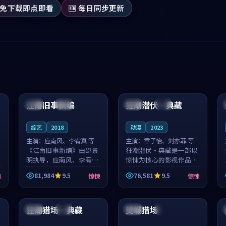
 免下载即点即看
🆕 每日同步更新
99:53
99:11
江南旧事新编
狂潮潜伏·典藏
日本
院线
韩国
热播
综艺
2018
动漫
2023
主演：
应南风、李宥真 等
主演：
章子怡、刘亦菲 等
《江南旧事新编》由邵景
狂潮潜伏·典藏是一部以
明执导，应南风、李宥真
惊悚为核心的影视作品，
领衔主演，是一部2018年
围绕危机、反转与人物成
81,984
9.5
76,581
9.5
情
惊悚
惊悚
上映的日本惊悚综艺。影
长展开，整体节奏紧凑，
片以邻里温情为切入，呈
值得推荐观看。
99:36
99:30
现一段从初遇到告别都浸
着真实情...
狂潮猎场·典藏
焚城猎场
中国
热播
英国
完结