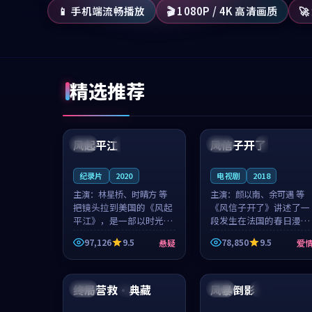
📱 手机端流畅播放
🎬 1080P / 4K 高清画质

精选推荐
99:07
99:21
风起平江
风信子开了
美国
完结
法国
4K
纪录片
2020
电视剧
2018
主演：
林星桥、时晴方 等
主演：
颜以南、余可遇 等
把镜头拉到美国的《风起
《风信子开了》讲述了一
平江》，是一部以时光记
段发生在法国的春日漫步
忆为底色的悬疑作品。林
故事。颜以南饰演的主角
97,126
9.5
78,850
9.5
悬疑
爱
星桥和时晴方贡献了2020
与余可遇的角色因一场意
年颇受关注的合作演出，
外卷入更深的纠葛，爱情
99:24
99:52
影片在情感层次与现实质
元素贯穿始终，节奏稳健
感之间游...
而富有张力，...
终局营救·典藏
风暴倒影
韩国
4K
中国
高分