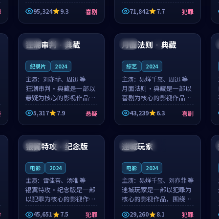
泰国的城市气质与母女情
台湾的城市气质与异国相
95,324
9.3
71,842
7.7
罪
喜剧
犯罪
深的人物心境共同构筑了
遇的人物心境共同构筑了
影片基调。顾予安、戚南
影片基调。山下凉太、沈
99:22
99:05
柯用细腻的表演撑起整部
知韵用细腻的表演撑起整
喜剧电影...
部犯罪电...
狂潮审判·典藏
月面法则·典藏
中国
连载中
中国
4K
纪录片
2024
综艺
2024
主演：
刘亦菲、周迅 等
主演：
易烊千玺、周迅 等
狂潮审判·典藏是一部以
月面法则·典藏是一部以
悬疑为核心的影视作品，
喜剧为核心的影视作品，
围绕危机、反转与人物成
围绕危机、反转与人物成
5,317
7.9
43,239
6.3
漫
悬疑
喜剧
长展开，整体节奏紧凑，
长展开，整体节奏紧凑，
值得推荐观看。
值得推荐观看。
99:47
99:02
银翼特攻·纪念版
迷城玩家
中国
院线
英国
高分
电影
2024
电影
2024
主演：
雷佳音、汤唯 等
主演：
易烊千玺、刘亦菲 等
银翼特攻·纪念版是一部
迷城玩家是一部以犯罪为
以犯罪为核心的影视作
核心的影视作品，围绕危
品，围绕危机、反转与人
机、反转与人物成长展
45,651
7.5
29,260
8.1
作
犯罪
犯罪
物成长展开，整体节奏紧
开，整体节奏紧凑，值得