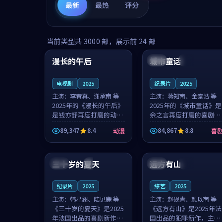
最新
最热
评分
99:16
99:52
当前类型共
3000
部，展示前
24
部
漫长的午后
城市童话
中国
高分
美国
院线
电视剧
2025
纪录片
2025
主演：
李宥真、谢承南 等
主演：
蒋知南、金泰浩 等
2025年的《漫长的午后》
2025年的《城市童话》是
是钱亦舒再度打磨的动漫
余之言再度打磨的喜剧佳
佳作。中国大陆的取景与
作。美国的取景与历史战
89,347
8.4
84,867
8.8
动漫
喜
海岛日常的氛围相互成
争的氛围相互成就，蒋知
就，李宥真与谢承南的对
南与金泰浩的对手戏自然
99:12
99:48
手戏自然克制，让整部影
克制，让整部影片在悬念
片在悬念与...
与温度之...
三十岁的夏天
远方有山
法国
4K
法国
独播
纪录片
2025
综艺
2025
主演：
韩星澜、陆见鹿 等
主演：
赵砚青、颜以南 等
《三十岁的夏天》是2025
《远方有山》是2025年法
年法国出品的喜剧新作，
国出品的犯罪新作，主创