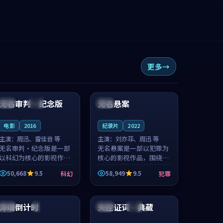
更多
99:36
99:42
无名审判·纪念版
无名悬案
中国
高分
中国
4K
电影
2016
纪录片
2022
主演：
周迅、雷佳音 等
主演：
刘亦菲、周迅 等
无名审判·纪念版是一部
无名悬案是一部以犯罪为
以科幻为核心的影视作
核心的影视作品，围绕危
品，围绕危机、反转与人
机、反转与人物成长展
50,668
9.5
58,949
9.5
科幻
犯罪
物成长展开，整体节奏紧
开，整体节奏紧凑，值得
凑，值得推荐观看。
推荐观看。
99:15
99:19
异境倒计时
失控证词·典藏
日本
4K
泰国
完结