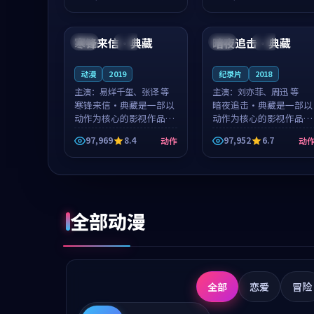
成就，罗见微与沈意林的
想一想。谢以诺领衔，高
99:21
99:56
对手戏自然克制，让整部
若初担任重要角色，戚南
影片在悬念...
柯的叙事节...
寒锋来信·典藏
暗夜追击·典藏
韩国
高分
日本
完结
动漫
2019
纪录片
2018
主演：
易烊千玺、张译 等
主演：
刘亦菲、周迅 等
寒锋来信·典藏是一部以
暗夜追击·典藏是一部以
动作为核心的影视作品，
动作为核心的影视作品，
围绕危机、反转与人物成
围绕危机、反转与人物成
97,969
8.4
97,952
6.7
动作
动
长展开，整体节奏紧凑，
长展开，整体节奏紧凑，
值得推荐观看。
值得推荐观看。
全部动漫
全部
恋爱
冒险