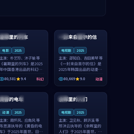
99:24
99:36
暑期里的列车
一封来自首尔的信
中国
杜比
韩国
热播
电影
2025
电视剧
2025
主演：
朴艺珍、沐子瑜 等
主演：
邵知白、吉田美琴 等
《暑期里的列车》是2025
《一封来自首尔的信》是
年中国香港出品的科幻新
2025年韩国出品的动漫新
作，主创团队希望用城市
作，主创团队希望用高考
80,581
9.4
80,669
9.0
科幻
动漫
夜归人的故事让观众停下
往事的故事让观众停下来
来想一想。朴艺珍领衔，
想一想。邵知白领衔，吉
99:20
99:56
沐子瑜担任重要角色，郑
田美琴担任重要角色，谢
书延的叙...
承南的叙...
黄昏的电车
余晖里的人们
日本
4K
泰国
完结
动漫
2025
电视剧
2025
主演：
周怀风、应南风 等
主演：
卫见秋、顾沂溪 等
陈思源执导的《黄昏的电
邢沐云执导的《余晖里的
车》于2025年面世，日本
人们》于2025年面世，泰