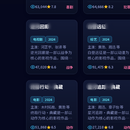
主创团队希望用深夜电台
团队希望用高校追梦的故
63,044
7.8
64,666
8.2
喜剧
犯
的故事让观众停下来想一
事让观众停下来想一想。
想。韩星澜领衔，陆见鹿
赵砚青领衔，颜以南担任
93:26
99:40
担任重要角色，山田纯一
重要角色，山田纯一的叙
的叙事节...
事节奏一...
逆光回廊
白昼远征
英国
独播
英国
院线
电视剧
2024
综艺
2024
主演：
河正宇、张译 等
主演：
黄渤、周迅 等
逆光回廊是一部以战争为
白昼远征是一部以动漫为
核心的影视作品，围绕危
核心的影视作品，围绕危
机、反转与人物成长展
机、反转与人物成长展
47,020
6.6
91,475
6.3
战争
动
开，整体节奏紧凑，值得
开，整体节奏紧凑，值得
推荐观看。
推荐观看。
90:57
89:00
终局行动·典藏
星河追踪·典藏
韩国
独播
中国
院线
电影
2024
电影
2024
主演：
木村拓哉、黄渤 等
主演：
周迅、章子怡 等
终局行动·典藏是一部以
星河追踪·典藏是一部以
动作为核心的影视作品，
动作为核心的影视作品，
围绕危机、反转与人物成
围绕危机、反转与人物成
51,868
6.5
27,218
6.8
动作
动
长展开，整体节奏紧凑，
长展开，整体节奏紧凑，