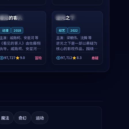
值得推荐观看。
值得推荐观看。
99:05
99:26
看见的客人
逆光之下
泰国
完结
中国
连载中
动漫
2018
综艺
2022
主演：
戚南柯、安星河 等
主演：
梁朝伟、沈腾 等
《看见的客人》由佐藤翔
逆光之下是一部以悬疑为
执导，戚南柯、安星河领
核心的影视作品，围绕危
衔主演，是一部2018年上
机、反转与人物成长展
97,727
9.0
97,712
8.3
冒险
悬疑
映的泰国冒险动漫。影片
开，整体节奏紧凑，值得
以海岸抒情为切入，呈现
推荐观看。
一段从初遇到告别都浸着
真实情绪...
魔法
奇幻
运动