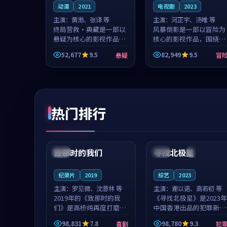
动漫
2021
电视剧
2023
主演：
黄渤、张译 等
主演：
河正宇、汤唯 等
终局营救·典藏是一部以
风暴倒影是一部以冒险为
悬疑为核心的影视作品，
核心的影视作品，围绕危
围绕危机、反转与人物成
机、反转与人物成长展
52,677
9.5
82,949
9.5
悬疑
冒
长展开，整体节奏紧凑，
开，整体节奏紧凑，值得
值得推荐观看。
推荐观看。
热门排行
99:22
99:18
致那时的我们
寻找北极星
中国
4K
中国
4K
纪录片
2019
综艺
2023
主演：
罗见微、沈意林 等
主演：
谢以诺、高若初 等
2019年的《致那时的我
《寻找北极星》是2023年
们》是高桥纯再度打磨的
中国香港出品的犯罪新
喜剧佳作。中国大陆的取
作，主创团队希望用公路
98,831
7.8
98,780
9.3
喜剧
犯
景与都市寓言的氛围相互
冒险的故事让观众停下来