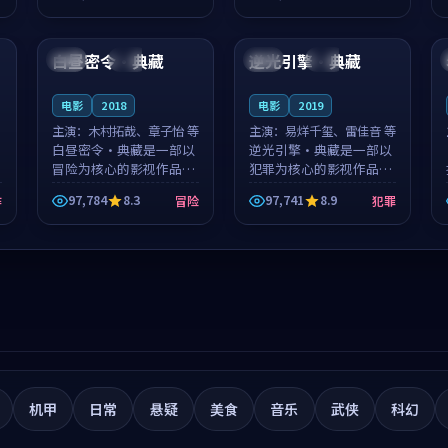
筑了影片基调。莫如初、
就，苏柏然与樊清晏的对
99:43
99:54
林星桥用细腻的表演撑起
手戏自然克制，让整部影
整部科幻电影...
片在悬念与...
白昼密令·典藏
逆光引擎·典藏
法国
高分
中国
完结
电影
2018
电影
2019
主演：
木村拓哉、章子怡 等
主演：
易烊千玺、雷佳音 等
白昼密令·典藏是一部以
逆光引擎·典藏是一部以
冒险为核心的影视作品，
犯罪为核心的影视作品，
围绕危机、反转与人物成
围绕危机、反转与人物成
97,784
8.3
97,741
8.9
作
冒险
犯罪
长展开，整体节奏紧凑，
长展开，整体节奏紧凑，
值得推荐观看。
值得推荐观看。
机甲
日常
悬疑
美食
音乐
武侠
科幻