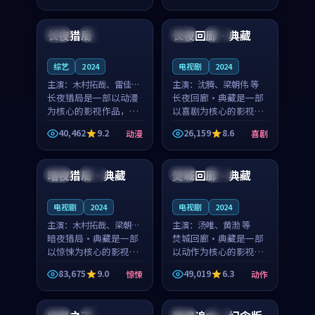
94:44
99:53
奏紧凑，值得推荐观
奏紧凑，值得推荐观
看。
看。
长夜猎局
长夜回廊·典藏
中国
院线
中国
热播
综艺
2024
电视剧
2024
主演：
木村拓哉、雷佳音
主演：
沈腾、梁朝伟 等
等
长夜猎局是一部以动漫
长夜回廊·典藏是一部
为核心的影视作品，围
以喜剧为核心的影视作
绕危机、反转与人物成
品，围绕危机、反转与
40,462
9.2
26,159
8.6
动漫
喜剧
长展开，整体节奏紧
人物成长展开，整体节
99:30
99:27
凑，值得推荐观看。
奏紧凑，值得推荐观
看。
暗夜猎局·典藏
焚城回廊·典藏
美国
高分
法国
杜比
电视剧
2024
电视剧
2024
主演：
木村拓哉、梁朝伟
主演：
汤唯、黄渤 等
等
暗夜猎局·典藏是一部
焚城回廊·典藏是一部
以惊悚为核心的影视作
以动作为核心的影视作
品，围绕危机、反转与
品，围绕危机、反转与
83,675
9.0
49,019
6.3
惊悚
动作
人物成长展开，整体节
人物成长展开，整体节
99:10
99:19
奏紧凑，值得推荐观
奏紧凑，值得推荐观
看。
看。
英国
独播
中国
独播