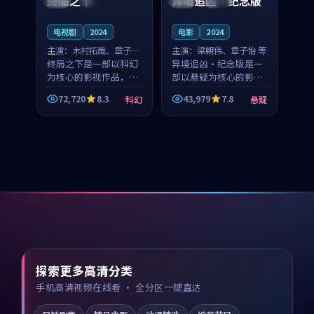
终局之下
异境追凶·纪念版
电视剧
2024
电影
2024
主演：
木村拓哉、章子怡
主演：
梁朝伟、章子怡 等
等
终局之下是一部以科幻
异境追凶·纪念版是一
为核心的影视作品，围
部以悬疑为核心的影视
绕危机、反转与人物成
作品，围绕危机、反转
72,720
8.3
43,979
7.8
科幻
悬疑
长展开，整体节奏紧
与人物成长展开，整体
凑，值得推荐观看。
节奏紧凑，值得推荐观
看。
探索更多高清分类
手机高清视频在线看 · 全分区一键直达