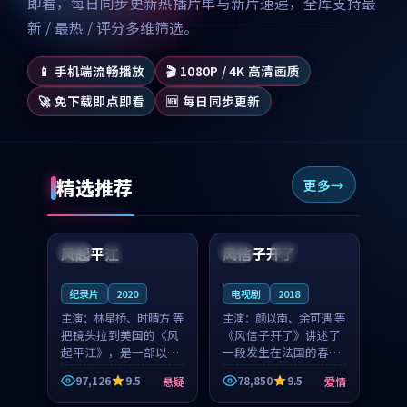
即看，每日同步更新热播片单与新片速递，全库支持最
新 / 最热 / 评分多维筛选。
📱 手机端流畅播放
🎬 1080P / 4K 高清画质
🚀 免下载即点即看
🆕 每日同步更新
精选推荐
更多
99:07
99:21
风起平江
风信子开了
美国
完结
法国
4K
纪录片
2020
电视剧
2018
主演：
林星桥、时晴方 等
主演：
颜以南、余可遇 等
把镜头拉到美国的《风
《风信子开了》讲述了
起平江》，是一部以时
一段发生在法国的春日
光记忆为底色的悬疑作
漫步故事。颜以南饰演
97,126
9.5
78,850
9.5
悬疑
爱情
品。林星桥和时晴方贡
的主角与余可遇的角色
99:53
99:46
献了2020年颇受关注的
因一场意外卷入更深的