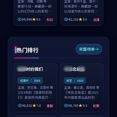
主演：
汤唯、沈腾 等
主演：
易烊千玺、章子怡
暴雪行动·典藏是一部
等
深海潜伏·典藏是一部
以科幻为核心的影视作
以动漫为核心的影视作
品，围绕危机、反转与
品，围绕危机、反转与
94,996
9.5
42,233
9.5
科幻
动漫
人物成长展开，整体节
人物成长展开，整体节
奏紧凑，值得推荐观
奏紧凑，值得推荐观
看。
看。
热门排行
完整榜单
99:22
99:18
致那时的我们
寻找北极星
中国
4K
中国
4K
纪录片
2019
综艺
2023
主演：
罗见微、沈意林 等
主演：
谢以诺、高若初 等
2019年的《致那时的我
《寻找北极星》是2023
们》是高桥纯再度打磨
年中国香港出品的犯罪
的喜剧佳作。中国大陆
新作，主创团队希望用
98,831
7.8
98,780
9.3
喜剧
犯罪
的取景与都市寓言的氛
公路冒险的故事让观众
99:44
99:40
围相互成就，罗见微与
停下来想一想。谢以诺