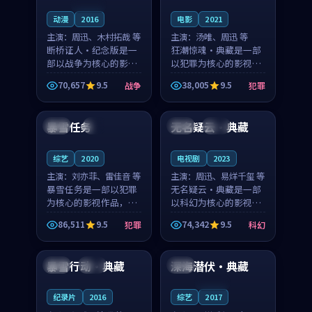
连载中
动漫
2016
电影
2021
主演：
周迅、木村拓哉 等
主演：
汤唯、周迅 等
断桥证人·纪念版是一
狂潮惊魂·典藏是一部
部以战争为核心的影视
以犯罪为核心的影视作
作品，围绕危机、反转
品，围绕危机、反转与
70,657
9.5
38,005
9.5
战争
犯罪
与人物成长展开，整体
人物成长展开，整体节
99:57
90:21
节奏紧凑，值得推荐观
奏紧凑，值得推荐观
看。
看。
暴雪任务
无名疑云·典藏
中国
4K
泰国
院线
综艺
2020
电视剧
2023
主演：
刘亦菲、雷佳音 等
主演：
周迅、易烊千玺 等
暴雪任务是一部以犯罪
无名疑云·典藏是一部
为核心的影视作品，围
以科幻为核心的影视作
绕危机、反转与人物成
品，围绕危机、反转与
86,511
9.5
74,342
9.5
犯罪
科幻
长展开，整体节奏紧
人物成长展开，整体节
90:36
99:42
凑，值得推荐观看。
奏紧凑，值得推荐观
看。
暴雪行动·典藏
深海潜伏·典藏
英国
高分
日本
连载中
纪录片
2016
综艺
2017