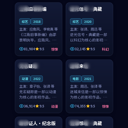
合作演出，影片在情感
纠葛，爱情元素贯穿始
江南旧事新编
逆光信号·典藏
日本
院线
中国
独播
层次与现实质感之间
终，节奏稳健而富有张
游...
力，...
综艺
2018
综艺
2020
主演：
应南风、李宥真 等
主演：
张译、周迅 等
《江南旧事新编》由邵
逆光信号·典藏是一部
景明执导，应南风、李
以科幻为核心的影视作
宥真领衔主演，是一部
品，围绕危机、反转与
81,984
9.5
32,145
9.5
惊悚
科幻
2018年上映的日本惊悚
人物成长展开，整体节
99:04
99:30
综艺。影片以邻里温情
奏紧凑，值得推荐观
为切入，呈现一段从初
看。
无名疑踪
迷城来信
泰国
热播
中国
高分
遇到告别都浸着真实
情...
动漫
2022
电影
2021
主演：
章子怡、张译 等
主演：
周迅、张译 等
无名疑踪是一部以动漫
迷城来信是一部以惊悚
为核心的影视作品，围
为核心的影视作品，围
绕危机、反转与人物成
绕危机、反转与人物成
36,914
9.5
74,355
9.5
动漫
惊悚
长展开，整体节奏紧
长展开，整体节奏紧
99:07
99:41
凑，值得推荐观看。
凑，值得推荐观看。
断桥证人·纪念版
狂潮惊魂·典藏
韩国
日本
独播