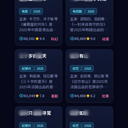
之...
与...
电影
2025
电视剧
2025
主演：
朴艺珍、沐子瑜 等
主演：
邵知白、吉田美琴
《暑期里的列车》是
等
《一封来自首尔的信》
2025年中国香港出品的
是2025年韩国出品的动
科幻新作，主创团队希
漫新作，主创团队希望
80,581
9.4
80,669
9.0
科幻
动漫
望用城市夜归人的故事
用高考往事的故事让观
99:12
99:48
让观众停下来想一想。
众停下来想一想。邵知
朴艺珍领衔，沐子瑜担
白领衔，吉田美琴担任
三十岁的夏天
远方有山
法国
4K
法国
独播
任重要角色，郑书延的
重要角色，谢承南的
叙...
叙...
纪录片
2025
综艺
2025
主演：
韩星澜、陆见鹿 等
主演：
赵砚青、颜以南 等
《三十岁的夏天》是
《远方有山》是2025年
2025年法国出品的喜剧
法国出品的犯罪新作，
新作，主创团队希望用
主创团队希望用高校追
63,044
7.8
64,666
8.2
喜剧
犯罪
深夜电台的故事让观众
梦的故事让观众停下来
99:32
99:08
停下来想一想。韩星澜
想一想。赵砚青领衔，
领衔，陆见鹿担任重要
颜以南担任重要角色，
当时只道是寻常
旧梦如新
泰国
杜比
中国
高分
角色，山田纯一的叙事
山田纯一的叙事节奏
节...
一...
纪录片
2025
综艺
2025