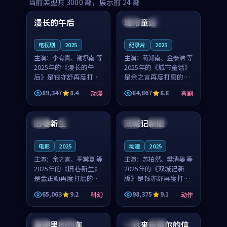
99:16
99:52
当前类型共
3000
部，展示前
24
部
漫长的午后
城市童话
中国
高分
美国
院线
电视剧
2025
纪录片
2025
主演：
李宥真、谢承南 等
主演：
蒋知南、金泰浩 等
2025年的《漫长的午
2025年的《城市童话》
后》是钱亦舒再度打磨
是余之言再度打磨的喜
的动漫佳作。中国大陆
剧佳作。美国的取景与
89,347
8.4
84,867
8.8
动漫
喜剧
的取景与海岛日常的氛
历史战争的氛围相互成
99:04
99:40
围相互成就，李宥真与
就，蒋知南与金泰浩的
谢承南的对手戏自然克
对手戏自然克制，让整
旧巷新生
双城记新版
英国
完结
中国
独播
制，让整部影片在悬念
部影片在悬念与温度
与...
之...
电影
2025
动漫
2025
主演：
余之言、季棠夏 等
主演：
苏柏然、樊清晏 等
2025年的《旧巷新生》
2025年的《双城记新
是金正勋再度打磨的科
版》是钱亦舒再度打磨
幻佳作。英国的取景与
的动作佳作。中国大陆
65,063
9.2
98,375
9.1
科幻
动作
雨夜物语的氛围相互成
的取景与沙漠探险的氛
99:24
99:36
就，余之言与季棠夏的
围相互成就，苏柏然与
对手戏自然克制，让整
樊清晏的对手戏自然克
暑期里的列车
一封来自首尔的信
中国
杜比
韩国
热播
部影片在悬念与温度
制，让整部影片在悬念