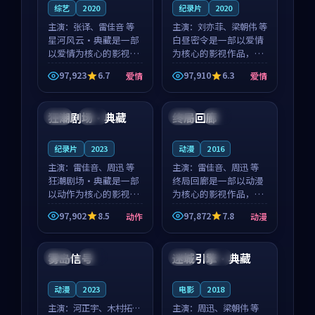
综艺
2020
纪录片
2020
主演：
张译、雷佳音 等
主演：
刘亦菲、梁朝伟 等
星河风云·典藏是一部
白昼密令是一部以爱情
以爱情为核心的影视作
为核心的影视作品，围
品，围绕危机、反转与
绕危机、反转与人物成
97,923
6.7
97,910
6.3
爱情
爱情
人物成长展开，整体节
长展开，整体节奏紧
99:11
99:49
奏紧凑，值得推荐观
凑，值得推荐观看。
看。
狂潮剧场·典藏
终局回廊
美国
院线
美国
高分
纪录片
2023
动漫
2016
主演：
雷佳音、周迅 等
主演：
雷佳音、周迅 等
狂潮剧场·典藏是一部
终局回廊是一部以动漫
以动作为核心的影视作
为核心的影视作品，围
品，围绕危机、反转与
绕危机、反转与人物成
97,902
8.5
97,872
7.8
动作
动漫
人物成长展开，整体节
长展开，整体节奏紧
99:44
99:45
奏紧凑，值得推荐观
凑，值得推荐观看。
看。
雾岛信号
迷城引擎·典藏
泰国
完结
日本
独播
动漫
2023
电影
2018
主演：
河正宇、木村拓哉
主演：
周迅、梁朝伟 等