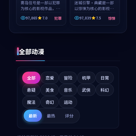
等
雾岛信号是一部以犯罪
迷城引擎·典藏是一部
为核心的影视作品，围
以惊悚为核心的影视作
绕危机、反转与人物成
品，围绕危机、反转与
97,865
7.0
97,839
7.5
犯罪
惊悚
长展开，整体节奏紧
人物成长展开，整体节
凑，值得推荐观看。
奏紧凑，值得推荐观
看。
全部动漫
全部
恋爱
冒险
机甲
日常
悬疑
美食
音乐
武侠
科幻
魔法
奇幻
运动
最新
最热
评分