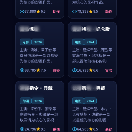
为核心的影视作品，围
为核心的影视作品，围
绕危机、反转与人物成
绕危机、反转与人物成
87,889
6.5
79,397
8.5
动作
动作
长展开，整体节奏紧
长展开，整体节奏紧
99:02
99:43
凑，值得推荐观看。
凑，值得推荐观看。
雾岛惊魂
雾岛特攻·纪念版
中国
独播
中国
高分
电影
2024
电影
2024
主演：
汤唯、章子怡 等
主演：
易烊千玺、周迅 等
雾岛惊魂是一部以悬疑
雾岛特攻·纪念版是一
为核心的影视作品，围
部以冒险为核心的影视
绕危机、反转与人物成
作品，围绕危机、反转
93,785
7.6
16,739
6.6
悬疑
冒险
长展开，整体节奏紧
与人物成长展开，整体
99:26
90:09
凑，值得推荐观看。
节奏紧凑，值得推荐观
看。
寒锋指令·典藏
长夜猎场·典藏
中国
中国
高分
连载中
动漫
2024
电影
2024
主演：
梁朝伟、张译 等
主演：
易烊千玺、木村拓
寒锋指令·典藏是一部
哉 等
长夜猎场·典藏是一部
以爱情为核心的影视作
以悬疑为核心的影视作
品，围绕危机、反转与
品，围绕危机、反转与
24,796
9.5
64,569
6.5
爱情
悬疑
人物成长展开，整体节
人物成长展开，整体节