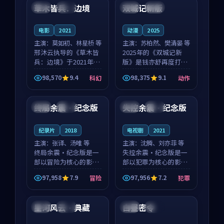
沈意林的对手戏自然克
领衔，高若初担任重要
草木皆兵：边境
双城记新版
泰国
独播
中国
独播
制，让整部影片在悬
角色，戚南柯的叙事
念...
节...
电影
2021
动漫
2025
主演：
莫如初、林星桥 等
主演：
苏柏然、樊清晏 等
邢沐云执导的《草木皆
2025年的《双城记新
兵：边境》于2021年面
版》是钱亦舒再度打磨
世，泰国的城市气质与
的动作佳作。中国大陆
98,570
9.4
98,375
9.1
科幻
动作
校园青春的人物心境共
的取景与沙漠探险的氛
99:48
99:57
同构筑了影片基调。莫
围相互成就，苏柏然与
如初、林星桥用细腻的
樊清晏的对手戏自然克
终局余震·纪念版
失控余震·纪念版
韩国
完结
中国
院线
表演撑起整部科幻电
制，让整部影片在悬念
影...
与...
纪录片
2018
电视剧
2021
主演：
张译、汤唯 等
主演：
沈腾、刘亦菲 等
终局余震·纪念版是一
失控余震·纪念版是一
部以冒险为核心的影视
部以犯罪为核心的影视
作品，围绕危机、反转
作品，围绕危机、反转
97,958
7.9
97,956
7.2
冒险
犯罪
与人物成长展开，整体
与人物成长展开，整体
99:06
99:52
节奏紧凑，值得推荐观
节奏紧凑，值得推荐观
看。
看。
星河风云·典藏
白昼密令
中国
院线
中国
热播