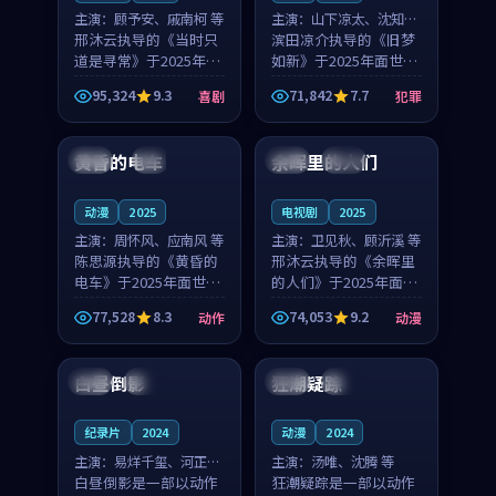
主演：
顾予安、戚南柯 等
主演：
山下凉太、沈知韵
邢沐云执导的《当时只
等
滨田凉介执导的《旧梦
道是寻常》于2025年面
如新》于2025年面世，
世，泰国的城市气质与
中国台湾的城市气质与
95,324
9.3
71,842
7.7
喜剧
犯罪
母女情深的人物心境共
异国相遇的人物心境共
99:20
99:56
同构筑了影片基调。顾
同构筑了影片基调。山
予安、戚南柯用细腻的
下凉太、沈知韵用细腻
黄昏的电车
余晖里的人们
日本
4K
泰国
完结
表演撑起整部喜剧电
的表演撑起整部犯罪
影...
电...
动漫
2025
电视剧
2025
主演：
周怀风、应南风 等
主演：
卫见秋、顾沂溪 等
陈思源执导的《黄昏的
邢沐云执导的《余晖里
电车》于2025年面世，
的人们》于2025年面
日本的城市气质与渔村
世，泰国的城市气质与
77,528
8.3
74,053
9.2
动作
动漫
故事的人物心境共同构
小镇生活的人物心境共
90:52
99:52
筑了影片基调。周怀
同构筑了影片基调。卫
风、应南风用细腻的表
见秋、顾沂溪用细腻的
白昼倒影
狂潮疑踪
美国
独播
中国
完结
演撑起整部动作电影，
表演撑起整部动漫电
剧...
影，...
纪录片
2024
动漫
2024
主演：
易烊千玺、河正宇
主演：
汤唯、沈腾 等
等
白昼倒影是一部以动作
狂潮疑踪是一部以动作