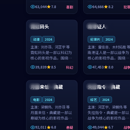
主创团队希望用深夜电台
团队希望用高校追梦的故
63,044
7.8
64,666
8.2
喜剧
犯
的故事让观众停下来想一
事让观众停下来想一想。
想。韩星澜领衔，陆见鹿
赵砚青领衔，颜以南担任
99:07
99:03
担任重要角色，山田纯一
重要角色，山田纯一的叙
的叙事节...
事节奏一...
霓虹码头
南港证人
中国
4K
法国
独播
动漫
2024
纪录片
2024
主演：
刘亦菲、河正宇 等
主演：
雷佳音、木村拓哉 
霓虹码头是一部以科幻为
南港证人是一部以战争为
核心的影视作品，围绕危
核心的影视作品，围绕危
机、反转与人物成长展
机、反转与人物成长展
39,839
8.5
47,453
8.0
科幻
战
开，整体节奏紧凑，值得
开，整体节奏紧凑，值得
推荐观看。
推荐观看。
99:08
99:37
月面来信·典藏
失控指令·典藏
日本
热播
中国
热播
电影
2024
综艺
2024
主演：
梁朝伟、刘亦菲 等
主演：
河正宇、梁朝伟 等
月面来信·典藏是一部以
失控指令·典藏是一部以
悬疑为核心的影视作品，
战争为核心的影视作品，
围绕危机、反转与人物成
围绕危机、反转与人物成
92,011
6.8
49,044
6.7
悬疑
战
长展开，整体节奏紧凑，
长展开，整体节奏紧凑，