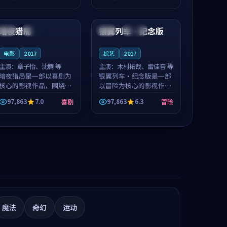
推荐观看。
值得推荐观看。
99:58
99:20
暗夜猎局
银翼列车·纪念版
法国
连载中
中国
连载中
电影
2017
综艺
2017
主演：
章子怡、沈腾 等
主演：
木村拓哉、雷佳音 等
暗夜猎局是一部以喜剧为
银翼列车·纪念版是一部
核心的影视作品，围绕危
以冒险为核心的影视作
机、反转与人物成长展
品，围绕危机、反转与人
97,863
7.0
97,863
6.3
喜剧
冒险
开，整体节奏紧凑，值得
物成长展开，整体节奏紧
推荐观看。
凑，值得推荐观看。
魔法
奇幻
运动