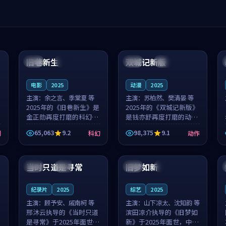
99:04
99:40
旧巷新生
双城记新版
英国
完结
中国
独播
电影
2025
动漫
2025
主演：
余之言、季棠夏 等
主演：
苏柏然、樊清晏 等
2025年的《旧巷新生》是
2025年的《双城记新版》
金正勋再度打磨的科幻佳
是钱亦舒再度打磨的动作
作。英国的取景与雨夜物
佳作。中国大陆的取景与
65,063
9.2
98,375
9.1
剧
科幻
动作
语的氛围相互成就，余之
沙漠探险的氛围相互成
言与季棠夏的对手戏自然
就，苏柏然与樊清晏的对
99:32
99:08
克制，让整部影片在悬念
手戏自然克制，让整部影
与温度之...
片在悬念与...
当时只道是寻常
旧梦如新
泰国
杜比
中国
高分
纪录片
2025
综艺
2025
主演：
顾予安、戚南柯 等
主演：
山下凉太、沈知韵 等
邢沐云执导的《当时只道
滨田凉介执导的《旧梦如
是寻常》于2025年面世，
新》于2025年面世，中国