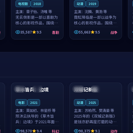
电视剧
2018
动漫
2019
等
主演：
章子怡、汤唯 等
主演：
沈腾、黄渤 等
无名倒影是一部以喜剧为
霓虹降临是一部以战争为
核心的影视作品，围绕危
核心的影视作品，围绕危
机、反转与人物成长展
机、反转与人物成长展
35,587
9.5
55,663
9.5
悚
喜剧
战争
开，整体节奏紧凑，值得
开，整体节奏紧凑，值得
推荐观看。
推荐观看。
99:44
99:40
草木皆兵：边境
双城记新版
泰国
独播
中国
独播
电影
2021
动漫
2025
主演：
莫如初、林星桥 等
主演：
苏柏然、樊清晏 等
邢沐云执导的《草木皆
2025年的《双城记新版》
兵：边境》于2021年面
是钱亦舒再度打磨的动作
世，泰国的城市气质与校
佳作。中国大陆的取景与
98,570
9.4
98,375
9.1
罪
科幻
动作
园青春的人物心境共同构
沙漠探险的氛围相互成