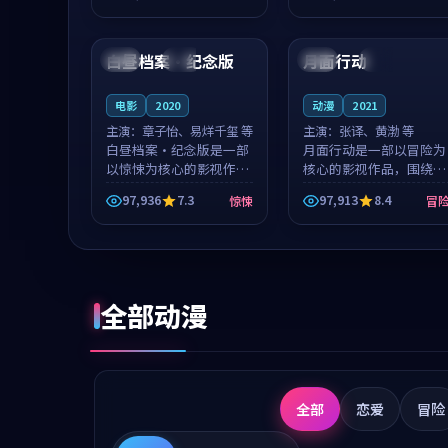
成就，罗见微与沈意林的
想一想。谢以诺领衔，高
99:25
92:16
对手戏自然克制，让整部
若初担任重要角色，戚南
影片在悬念...
柯的叙事节...
白昼档案·纪念版
月面行动
英国
杜比
日本
热播
电影
2020
动漫
2021
主演：
章子怡、易烊千玺 等
主演：
张译、黄渤 等
白昼档案·纪念版是一部
月面行动是一部以冒险为
以惊悚为核心的影视作
核心的影视作品，围绕危
品，围绕危机、反转与人
机、反转与人物成长展
97,936
7.3
97,913
8.4
惊悚
冒
物成长展开，整体节奏紧
开，整体节奏紧凑，值得
凑，值得推荐观看。
推荐观看。
全部动漫
全部
恋爱
冒险