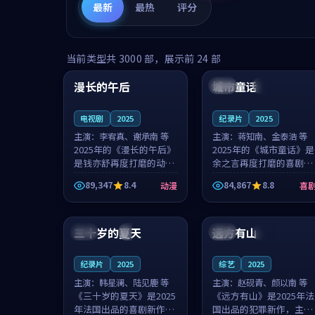
最新
最热
评分
99:16
99:52
当前类型共
3000
部，展示前
24
部
漫长的午后
城市童话
中国
高分
美国
院线
电视剧
2025
纪录片
2025
主演：
李宥真、谢承南 等
主演：
蒋知南、金泰浩 等
2025年的《漫长的午后》
2025年的《城市童话》是
是钱亦舒再度打磨的动漫
余之言再度打磨的喜剧佳
佳作。中国大陆的取景与
作。美国的取景与历史战
89,347
8.4
84,867
8.8
动漫
喜
海岛日常的氛围相互成
争的氛围相互成就，蒋知
就，李宥真与谢承南的对
南与金泰浩的对手戏自然
99:12
99:48
手戏自然克制，让整部影
克制，让整部影片在悬念
片在悬念与...
与温度之...
三十岁的夏天
远方有山
法国
4K
法国
独播
纪录片
2025
综艺
2025
主演：
韩星澜、陆见鹿 等
主演：
赵砚青、颜以南 等
《三十岁的夏天》是2025
《远方有山》是2025年法
年法国出品的喜剧新作，
国出品的犯罪新作，主创