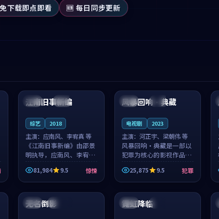
 免下载即点即看
🆕 每日同步更新
99:53
99:01
江南旧事新编
风暴回响·典藏
日本
院线
泰国
独播
综艺
2018
电视剧
2023
主演：
应南风、李宥真 等
主演：
河正宇、梁朝伟 等
《江南旧事新编》由邵景
风暴回响·典藏是一部以
明执导，应南风、李宥真
犯罪为核心的影视作品，
领衔主演，是一部2018年
围绕危机、反转与人物成
81,984
9.5
25,875
9.5
情
惊悚
犯罪
上映的日本惊悚综艺。影
长展开，整体节奏紧凑，
片以邻里温情为切入，呈
值得推荐观看。
99:41
99:11
现一段从初遇到告别都浸
着真实情...
无名倒影
霓虹降临
韩国
连载中
中国
热播