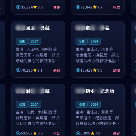
泰国的城市气质与母女情
台湾的城市气质与异国相
95,324
9.3
71,842
7.7
罪
喜剧
犯罪
深的人物心境共同构筑了
遇的人物心境共同构筑了
影片基调。顾予安、戚南
影片基调。山下凉太、沈
99:49
99:16
柯用细腻的表演撑起整部
知韵用细腻的表演撑起整
喜剧电影...
部犯罪电...
雾岛回廊·典藏
暗夜猎局·典藏
英国
完结
法国
连载中
电影
2024
电影
2024
等
主演：
河正宇、梁朝伟 等
主演：
雷佳音、汤唯 等
雾岛回廊·典藏是一部以
暗夜猎局·典藏是一部以
悬疑为核心的影视作品，
动漫为核心的影视作品，
围绕危机、反转与人物成
围绕危机、反转与人物成
70,126
7.1
15,417
9.0
争
悬疑
动漫
长展开，整体节奏紧凑，
长展开，整体节奏紧凑，
值得推荐观看。
值得推荐观看。
99:24
99:57
终局潜伏·典藏
天际指令·纪念版
美国
连载中
中国
完结
动漫
2024
动漫
2024
主演：
沈腾、木村拓哉 等
主演：
雷佳音、黄渤 等
终局潜伏·典藏是一部以
天际指令·纪念版是一部
科幻为核心的影视作品，
以悬疑为核心的影视作
围绕危机、反转与人物成
品，围绕危机、反转与人
69,587
9.3
5,895
7.5
争
科幻
悬疑
长展开，整体节奏紧凑，
物成长展开，整体节奏紧