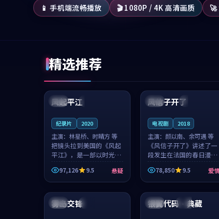
📱 手机端流畅播放
🎬 1080P / 4K 高清画质

精选推荐
99:07
99:21
风起平江
风信子开了
美国
完结
法国
4K
纪录片
2020
电视剧
2018
主演：
林星桥、时晴方 等
主演：
颜以南、余可遇 等
把镜头拉到美国的《风起
《风信子开了》讲述了一
平江》，是一部以时光记
段发生在法国的春日漫步
忆为底色的悬疑作品。林
故事。颜以南饰演的主角
97,126
9.5
78,850
9.5
悬疑
爱
星桥和时晴方贡献了2020
与余可遇的角色因一场意
年颇受关注的合作演出，
外卷入更深的纠葛，爱情
99:39
99:55
影片在情感层次与现实质
元素贯穿始终，节奏稳健
感之间游...
而富有张力，...
雾岛交锋
银翼代码·典藏
日本
高分
美国
杜比