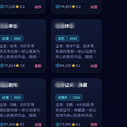
的城市气质与渔村故事的
国的城市气质与小镇生活
77,528
8.3
74,053
9.2
动作
动漫
人物心境共同构筑了影片
的人物心境共同构筑了影
基调。周怀风、应南风用
片基调。卫见秋、顾沂溪
93:32
99:00
细腻的表演撑起整部动作
用细腻的表演撑起整部动
电影，剧...
漫电影，...
无名来信
危城终章
法国
独播
日本
连载中
动漫
2024
综艺
2024
主演：
张译、刘亦菲 等
主演：
易烊千玺、张译 等
无名来信是一部以喜剧为
危城终章是一部以动漫为
核心的影视作品，围绕危
核心的影视作品，围绕危
机、反转与人物成长展
机、反转与人物成长展
77,614
7.6
93,155
6.1
喜剧
动漫
开，整体节奏紧凑，值得
开，整体节奏紧凑，值得
推荐观看。
推荐观看。
91:22
99:49
霓虹剧场
危城证词·典藏
美国
完结
中国
院线
动漫
2024
纪录片
2024
主演：
汤唯、刘亦菲 等
主演：
沈腾、木村拓哉 等
霓虹剧场是一部以动漫为
危城证词·典藏是一部以
核心的影视作品，围绕危
惊悚为核心的影视作品，
机、反转与人物成长展
围绕危机、反转与人物成
97,656
9.5
73,901
6.1
动漫
惊悚
开，整体节奏紧凑，值得
长展开，整体节奏紧凑，