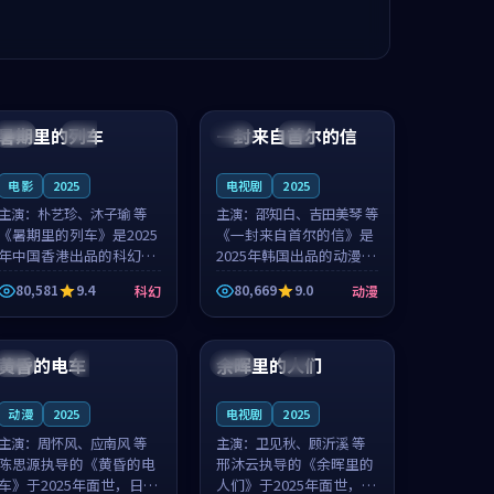
99:24
99:36
暑期里的列车
一封来自首尔的信
中国
杜比
韩国
热播
电影
2025
电视剧
2025
主演：
朴艺珍、沐子瑜 等
主演：
邵知白、吉田美琴 等
《暑期里的列车》是2025
《一封来自首尔的信》是
年中国香港出品的科幻新
2025年韩国出品的动漫新
作，主创团队希望用城市
作，主创团队希望用高考
80,581
9.4
80,669
9.0
科幻
动漫
夜归人的故事让观众停下
往事的故事让观众停下来
来想一想。朴艺珍领衔，
想一想。邵知白领衔，吉
99:20
99:56
沐子瑜担任重要角色，郑
田美琴担任重要角色，谢
书延的叙...
承南的叙...
黄昏的电车
余晖里的人们
日本
4K
泰国
完结
动漫
2025
电视剧
2025
主演：
周怀风、应南风 等
主演：
卫见秋、顾沂溪 等
陈思源执导的《黄昏的电
邢沐云执导的《余晖里的
车》于2025年面世，日本
人们》于2025年面世，泰