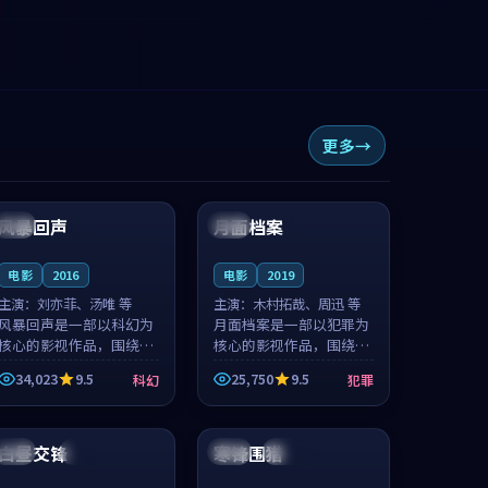
更多
99:34
99:49
风暴回声
月面档案
中国
4K
法国
4K
电影
2016
电影
2019
主演：
刘亦菲、汤唯 等
主演：
木村拓哉、周迅 等
风暴回声是一部以科幻为
月面档案是一部以犯罪为
核心的影视作品，围绕危
核心的影视作品，围绕危
机、反转与人物成长展
机、反转与人物成长展
34,023
9.5
25,750
9.5
科幻
犯罪
开，整体节奏紧凑，值得
开，整体节奏紧凑，值得
推荐观看。
推荐观看。
99:10
99:12
白昼交锋
寒锋围猎
中国
热播
美国
连载中