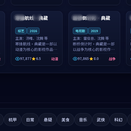
筑了影片基调。莫如初、
就，苏柏然与樊清晏的对
99:26
99:03
林星桥用细腻的表演撑起
手戏自然克制，让整部影
整部科幻电影...
片在悬念与...
寒锋航线·典藏
断桥倒计时·典藏
美国
院线
中国
连载中
综艺
2016
电视剧
2019
主演：
汤唯、沈腾 等
主演：
雷佳音、沈腾 等
寒锋航线·典藏是一部以
断桥倒计时·典藏是一部
动漫为核心的影视作品，
以战争为核心的影视作
围绕危机、反转与人物成
品，围绕危机、反转与人
97,877
6.5
97,865
8.0
险
动漫
战争
长展开，整体节奏紧凑，
物成长展开，整体节奏紧
值得推荐观看。
凑，值得推荐观看。
机甲
日常
悬疑
美食
音乐
武侠
科幻