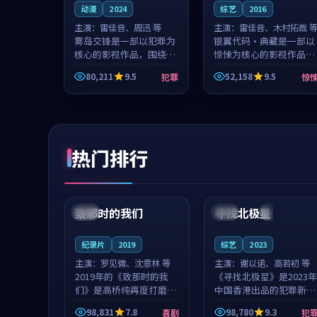
动漫
2024
综艺
2016
主演：
雷佳音、周迅 等
主演：
雷佳音、木村拓哉 
雾岛交锋是一部以犯罪为
银翼代码·典藏是一部以
核心的影视作品，围绕危
惊悚为核心的影视作品，
机、反转与人物成长展
围绕危机、反转与人物成
80,211
9.5
52,158
9.5
犯罪
惊
开，整体节奏紧凑，值得
长展开，整体节奏紧凑，
推荐观看。
值得推荐观看。
热门排行
99:22
99:18
致那时的我们
寻找北极星
中国
4K
中国
4K
纪录片
2019
综艺
2023
主演：
罗见微、沈意林 等
主演：
谢以诺、高若初 等
2019年的《致那时的我
《寻找北极星》是2023年
们》是高桥纯再度打磨的
中国香港出品的犯罪新
喜剧佳作。中国大陆的取
作，主创团队希望用公路
98,831
7.8
98,780
9.3
喜剧
犯
景与都市寓言的氛围相互
冒险的故事让观众停下来