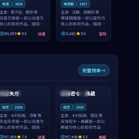
电影
2024
电视剧
2017
主演：
章子怡、黄渤 等
主演：
沈腾、梁朝伟 等
白昼交锋是一部以动漫为
寒锋围猎是一部以冒险为
核心的影视作品，围绕危
核心的影视作品，围绕危
机、反转与人物成长展
机、反转与人物成长展
93,059
9.5
3,881
9.5
动漫
冒险
开，整体节奏紧凑，值得
开，整体节奏紧凑，值得
推荐观看。
推荐观看。
完整榜单
99:17
99:22
失控失序
深海密令·典藏
中国
完结
泰国
完结
综艺
2020
综艺
2020
主演：
木村拓哉、汤唯 等
主演：
木村拓哉、周迅 等
失控失序是一部以动漫为
深海密令·典藏是一部以
核心的影视作品，围绕危
悬疑为核心的影视作品，
机、反转与人物成长展
围绕危机、反转与人物成
97,956
7.9
97,948
8.5
动漫
悬疑
开，整体节奏紧凑，值得
长展开，整体节奏紧凑，