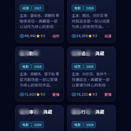
连载中
动漫
2017
电影
2018
主演：
雷佳音、梁朝伟 等
主演：
周迅、刘亦菲 等
暗夜来信·典藏是一部
终局追击是一部以动漫
以动作为核心的影视作
为核心的影视作品，围
品，围绕危机、反转与
绕危机、反转与人物成
44,442
9.5
18,056
9.5
动作
动漫
人物成长展开，整体节
长展开，整体节奏紧
89:30
99:30
奏紧凑，值得推荐观
凑，值得推荐观看。
看。
星河剧场
狂潮追击·典藏
泰国
完结
中国
独播
电影
2018
综艺
2024
主演：
梁朝伟、章子怡 等
主演：
刘亦菲、易烊千玺
星河剧场是一部以爱情
等
狂潮追击·典藏是一部
为核心的影视作品，围
以爱情为核心的影视作
绕危机、反转与人物成
品，围绕危机、反转与
71,623
9.5
78,232
9.5
爱情
爱情
长展开，整体节奏紧
人物成长展开，整体节
99:48
99:29
凑，值得推荐观看。
奏紧凑，值得推荐观
看。
逆光审判·典藏
雾岛行动·典藏
中国
高分
中国
高分
电影
2020
电影
2018