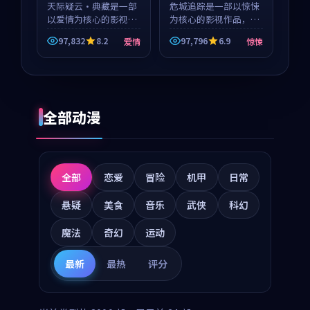
天际疑云·典藏是一部
危城追踪是一部以惊悚
以爱情为核心的影视作
为核心的影视作品，围
品，围绕危机、反转与
绕危机、反转与人物成
97,832
8.2
97,796
6.9
爱情
惊悚
人物成长展开，整体节
长展开，整体节奏紧
奏紧凑，值得推荐观
凑，值得推荐观看。
看。
全部动漫
全部
恋爱
冒险
机甲
日常
悬疑
美食
音乐
武侠
科幻
魔法
奇幻
运动
最新
最热
评分