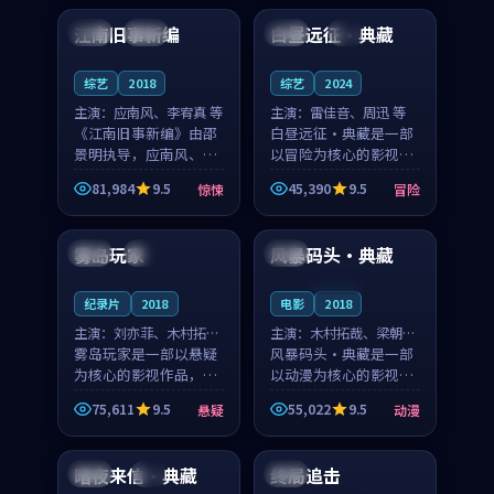
合作演出，影片在情感
纠葛，爱情元素贯穿始
江南旧事新编
白昼远征·典藏
日本
院线
中国
4K
层次与现实质感之间
终，节奏稳健而富有张
游...
力，...
综艺
2018
综艺
2024
主演：
应南风、李宥真 等
主演：
雷佳音、周迅 等
《江南旧事新编》由邵
白昼远征·典藏是一部
景明执导，应南风、李
以冒险为核心的影视作
宥真领衔主演，是一部
品，围绕危机、反转与
81,984
9.5
45,390
9.5
惊悚
冒险
2018年上映的日本惊悚
人物成长展开，整体节
99:53
99:09
综艺。影片以邻里温情
奏紧凑，值得推荐观
为切入，呈现一段从初
看。
雾岛玩家
风暴码头·典藏
法国
独播
法国
遇到告别都浸着真实
情...
连载中
纪录片
2018
电影
2018
主演：
刘亦菲、木村拓哉
主演：
木村拓哉、梁朝伟
等
雾岛玩家是一部以悬疑
等
风暴码头·典藏是一部
为核心的影视作品，围
以动漫为核心的影视作
绕危机、反转与人物成
品，围绕危机、反转与
75,611
9.5
55,022
9.5
悬疑
动漫
长展开，整体节奏紧
人物成长展开，整体节
99:21
99:41
凑，值得推荐观看。
奏紧凑，值得推荐观
看。
暗夜来信·典藏
终局追击
中国
4K
英国