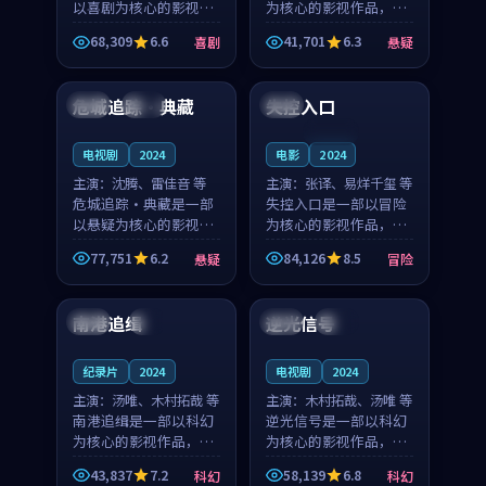
以喜剧为核心的影视作
为核心的影视作品，围
品，围绕危机、反转与
绕危机、反转与人物成
68,309
6.6
41,701
6.3
喜剧
悬疑
人物成长展开，整体节
长展开，整体节奏紧
99:10
99:59
奏紧凑，值得推荐观
凑，值得推荐观看。
看。
危城追踪·典藏
失控入口
韩国
完结
日本
连载中
电视剧
2024
电影
2024
主演：
沈腾、雷佳音 等
主演：
张译、易烊千玺 等
危城追踪·典藏是一部
失控入口是一部以冒险
以悬疑为核心的影视作
为核心的影视作品，围
品，围绕危机、反转与
绕危机、反转与人物成
77,751
6.2
84,126
8.5
悬疑
冒险
人物成长展开，整体节
长展开，整体节奏紧
99:42
99:06
奏紧凑，值得推荐观
凑，值得推荐观看。
看。
南港追缉
逆光信号
中国
4K
英国
高分
纪录片
2024
电视剧
2024
主演：
汤唯、木村拓哉 等
主演：
木村拓哉、汤唯 等
南港追缉是一部以科幻
逆光信号是一部以科幻
为核心的影视作品，围
为核心的影视作品，围
绕危机、反转与人物成
绕危机、反转与人物成
43,837
7.2
58,139
6.8
科幻
科幻
长展开，整体节奏紧
长展开，整体节奏紧