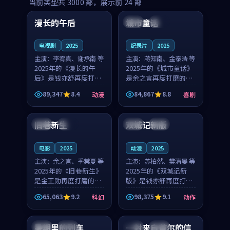
99:16
99:52
当前类型共
3000
部，展示前
24
部
漫长的午后
城市童话
中国
高分
美国
院线
电视剧
2025
纪录片
2025
主演：
李宥真、谢承南 等
主演：
蒋知南、金泰浩 等
2025年的《漫长的午
2025年的《城市童话》
后》是钱亦舒再度打磨
是余之言再度打磨的喜
的动漫佳作。中国大陆
剧佳作。美国的取景与
89,347
8.4
84,867
8.8
动漫
喜剧
的取景与海岛日常的氛
历史战争的氛围相互成
99:04
99:40
围相互成就，李宥真与
就，蒋知南与金泰浩的
谢承南的对手戏自然克
对手戏自然克制，让整
旧巷新生
双城记新版
英国
完结
中国
独播
制，让整部影片在悬念
部影片在悬念与温度
与...
之...
电影
2025
动漫
2025
主演：
余之言、季棠夏 等
主演：
苏柏然、樊清晏 等
2025年的《旧巷新生》
2025年的《双城记新
是金正勋再度打磨的科
版》是钱亦舒再度打磨
幻佳作。英国的取景与
的动作佳作。中国大陆
65,063
9.2
98,375
9.1
科幻
动作
雨夜物语的氛围相互成
的取景与沙漠探险的氛
99:24
99:36
就，余之言与季棠夏的
围相互成就，苏柏然与
对手戏自然克制，让整
樊清晏的对手戏自然克
暑期里的列车
一封来自首尔的信
中国
杜比
韩国
热播
部影片在悬念与温度
制，让整部影片在悬念