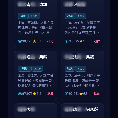
沈意林的对手戏自然克
领衔，高若初担任重要
草木皆兵：边境
双城记新版
泰国
独播
中国
独播
制，让整部影片在悬
角色，戚南柯的叙事
念...
节...
电影
2021
动漫
2025
主演：
莫如初、林星桥 等
主演：
苏柏然、樊清晏 等
邢沐云执导的《草木皆
2025年的《双城记新
兵：边境》于2021年面
版》是钱亦舒再度打磨
世，泰国的城市气质与
的动作佳作。中国大陆
98,570
9.4
98,375
9.1
科幻
动作
校园青春的人物心境共
的取景与沙漠探险的氛
99:08
99:36
同构筑了影片基调。莫
围相互成就，苏柏然与
如初、林星桥用细腻的
樊清晏的对手戏自然克
风暴追凶·典藏
失控法则·典藏
中国
高分
法国
院线
表演撑起整部科幻电
制，让整部影片在悬念
影...
与...
纪录片
2019
综艺
2020
主演：
雷佳音、河正宇 等
主演：
章子怡、刘亦菲 等
风暴追凶·典藏是一部
失控法则·典藏是一部
以悬疑为核心的影视作
以科幻为核心的影视作
品，围绕危机、反转与
品，围绕危机、反转与
97,978
8.3
97,971
6.5
悬疑
科幻
人物成长展开，整体节
人物成长展开，整体节
99:29
99:00
奏紧凑，值得推荐观
奏紧凑，值得推荐观
看。
看。
暗夜边界
异境边界·纪念版
法国
院线
中国
独播