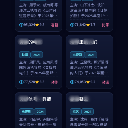
主演：
顾予安、戚南柯 等
主演：
山下凉太、沈知韵
邢沐云执导的《当时只
等
滨田凉介执导的《旧梦
道是寻常》于2025年面
如新》于2025年面世，
世，泰国的城市气质与
中国台湾的城市气质与
95,324
9.3
71,842
7.7
喜剧
犯罪
母女情深的人物心境共
异国相遇的人物心境共
99:20
99:56
同构筑了影片基调。顾
同构筑了影片基调。山
予安、戚南柯用细腻的
下凉太、沈知韵用细腻
黄昏的电车
余晖里的人们
日本
4K
泰国
完结
表演撑起整部喜剧电
的表演撑起整部犯罪
影...
电...
动漫
2025
电视剧
2025
主演：
周怀风、应南风 等
主演：
卫见秋、顾沂溪 等
陈思源执导的《黄昏的
邢沐云执导的《余晖里
电车》于2025年面世，
的人们》于2025年面
日本的城市气质与渔村
世，泰国的城市气质与
77,528
8.3
74,053
9.2
动作
动漫
故事的人物心境共同构
小镇生活的人物心境共
99:25
99:15
筑了影片基调。周怀
同构筑了影片基调。卫
风、应南风用细腻的表
见秋、顾沂溪用细腻的
天际信号·典藏
暴雪疑云
日本
4K
中国
高分
演撑起整部动作电影，
表演撑起整部动漫电
剧...
影，...
电视剧
2024
综艺
2024
主演：
河正宇、梁朝伟 等
主演：
沈腾、易烊千玺 等
天际信号·典藏是一部
暴雪疑云是一部以悬疑