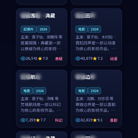
99:13
91:46
凑，值得推荐观看。
凑，值得推荐观看。
银翼围猎·典藏
霓虹回声
韩国
杜比
法国
完结
纪录片
2024
电影
2024
主演：
章子怡、梁朝伟 等
主演：
章子怡、木村拓哉
银翼围猎·典藏是一部
等
霓虹回声是一部以动漫
以悬疑为核心的影视作
为核心的影视作品，围
品，围绕危机、反转与
绕危机、反转与人物成
26,541
7.0
43,879
7.2
悬疑
动漫
人物成长展开，整体节
长展开，整体节奏紧
99:24
99:42
奏紧凑，值得推荐观
凑，值得推荐观看。
看。
焚城航线
寒锋边界
美国
完结
日本
独播
电影
2024
电影
2024
主演：
章子怡、汤唯 等
主演：
沈腾、刘亦菲 等
焚城航线是一部以科幻
寒锋边界是一部以喜剧
为核心的影视作品，围
为核心的影视作品，围
绕危机、反转与人物成
绕危机、反转与人物成
7,259
7.7
32,819
9.1
科幻
喜剧
长展开，整体节奏紧
长展开，整体节奏紧
99:58
92:47
凑，值得推荐观看。
凑，值得推荐观看。
法国
杜比
中国
杜比