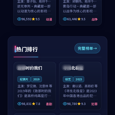
主演：
章子怡、易烊千玺
主演：
梁朝伟、易烊千玺
等
逆光审判·典藏是一部
等
雾岛行动·典藏是一部
以动漫为核心的影视作
以战争为核心的影视作
品，围绕危机、反转与
品，围绕危机、反转与
96,593
9.5
63,446
9.5
动漫
战争
人物成长展开，整体节
人物成长展开，整体节
奏紧凑，值得推荐观
奏紧凑，值得推荐观
看。
看。
热门排行
完整榜单
99:22
99:18
致那时的我们
寻找北极星
中国
4K
中国
4K
纪录片
2019
综艺
2023
主演：
罗见微、沈意林 等
主演：
谢以诺、高若初 等
2019年的《致那时的我
《寻找北极星》是2023
们》是高桥纯再度打磨
年中国香港出品的犯罪
的喜剧佳作。中国大陆
新作，主创团队希望用
98,831
7.8
98,780
9.3
喜剧
犯罪
的取景与都市寓言的氛
公路冒险的故事让观众
99:44
99:40
围相互成就，罗见微与
停下来想一想。谢以诺