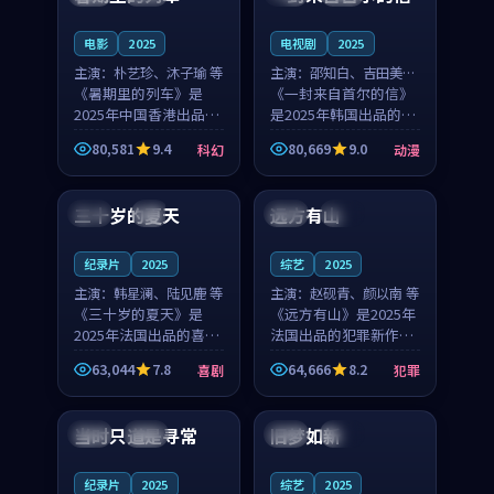
之...
与...
电影
2025
电视剧
2025
主演：
朴艺珍、沐子瑜 等
主演：
邵知白、吉田美琴
《暑期里的列车》是
等
《一封来自首尔的信》
2025年中国香港出品的
是2025年韩国出品的动
科幻新作，主创团队希
漫新作，主创团队希望
80,581
9.4
80,669
9.0
科幻
动漫
望用城市夜归人的故事
用高考往事的故事让观
99:12
99:48
让观众停下来想一想。
众停下来想一想。邵知
朴艺珍领衔，沐子瑜担
白领衔，吉田美琴担任
三十岁的夏天
远方有山
法国
4K
法国
独播
任重要角色，郑书延的
重要角色，谢承南的
叙...
叙...
纪录片
2025
综艺
2025
主演：
韩星澜、陆见鹿 等
主演：
赵砚青、颜以南 等
《三十岁的夏天》是
《远方有山》是2025年
2025年法国出品的喜剧
法国出品的犯罪新作，
新作，主创团队希望用
主创团队希望用高校追
63,044
7.8
64,666
8.2
喜剧
犯罪
深夜电台的故事让观众
梦的故事让观众停下来
99:32
99:08
停下来想一想。韩星澜
想一想。赵砚青领衔，
领衔，陆见鹿担任重要
颜以南担任重要角色，
当时只道是寻常
旧梦如新
泰国
杜比
中国
高分
角色，山田纯一的叙事
山田纯一的叙事节奏
节...
一...
纪录片
2025
综艺
2025