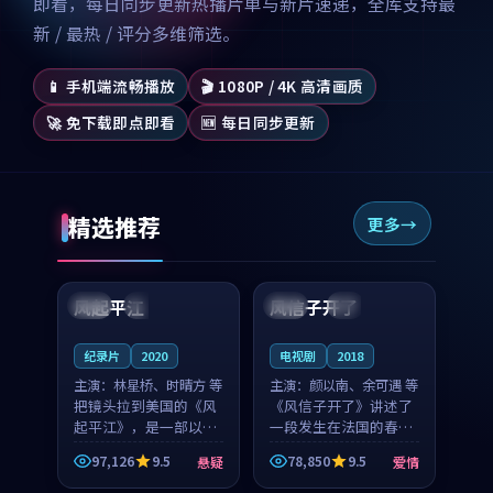
即看，每日同步更新热播片单与新片速递，全库支持最
新 / 最热 / 评分多维筛选。
📱 手机端流畅播放
🎬 1080P / 4K 高清画质
🚀 免下载即点即看
🆕 每日同步更新
精选推荐
更多
99:07
99:21
风起平江
风信子开了
美国
完结
法国
4K
纪录片
2020
电视剧
2018
主演：
林星桥、时晴方 等
主演：
颜以南、余可遇 等
把镜头拉到美国的《风
《风信子开了》讲述了
起平江》，是一部以时
一段发生在法国的春日
光记忆为底色的悬疑作
漫步故事。颜以南饰演
97,126
9.5
78,850
9.5
悬疑
爱情
品。林星桥和时晴方贡
的主角与余可遇的角色
99:53
99:23
献了2020年颇受关注的
因一场意外卷入更深的