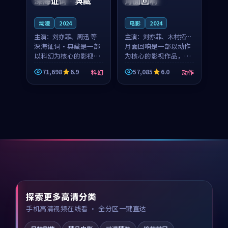
深海证词·典藏
月面回响
动漫
2024
电影
2024
主演：
刘亦菲、周迅 等
主演：
刘亦菲、木村拓哉
深海证词·典藏是一部
等
月面回响是一部以动作
以科幻为核心的影视作
为核心的影视作品，围
品，围绕危机、反转与
绕危机、反转与人物成
71,698
6.9
57,085
6.0
科幻
动作
人物成长展开，整体节
长展开，整体节奏紧
奏紧凑，值得推荐观
凑，值得推荐观看。
看。
探索更多高清分类
手机高清视频在线看 · 全分区一键直达