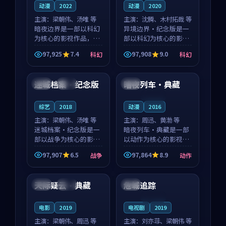
动漫
2022
动漫
2020
主演：
梁朝伟、汤唯 等
主演：
沈腾、木村拓哉 等
暗夜边界是一部以科幻
异境边界·纪念版是一
为核心的影视作品，围
部以科幻为核心的影视
绕危机、反转与人物成
作品，围绕危机、反转
97,925
7.4
97,908
9.0
科幻
科幻
长展开，整体节奏紧
与人物成长展开，整体
99:21
99:24
凑，值得推荐观看。
节奏紧凑，值得推荐观
看。
迷城档案·纪念版
暗夜列车·典藏
中国
院线
泰国
连载中
综艺
2018
动漫
2016
主演：
梁朝伟、汤唯 等
主演：
周迅、黄渤 等
迷城档案·纪念版是一
暗夜列车·典藏是一部
部以战争为核心的影视
以动作为核心的影视作
作品，围绕危机、反转
品，围绕危机、反转与
97,907
6.5
97,864
8.9
战争
动作
与人物成长展开，整体
人物成长展开，整体节
99:28
99:12
节奏紧凑，值得推荐观
奏紧凑，值得推荐观
看。
看。
天际疑云·典藏
危城追踪
中国
独播
韩国
连载中
电影
2019
电视剧
2019
主演：
梁朝伟、周迅 等
主演：
刘亦菲、梁朝伟 等