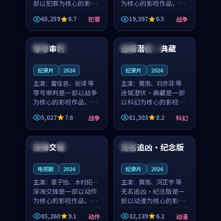
部以犯罪为核心的影视
为核心的影视作品，围
作品，围绕危机、反转
绕危机、反转与人物成
65,259
6.7
19,397
6.5
犯罪
战争
与人物成长展开，整体
长展开，整体节奏紧
99:30
99:44
节奏紧凑，值得推荐观
凑，值得推荐观看。
看。
零号审判
迷城潜伏·典藏
泰国
院线
美国
杜比
纪录片
2024
纪录片
2024
主演：
雷佳音、张译 等
主演：
黄渤、刘亦菲 等
零号审判是一部以战争
迷城潜伏·典藏是一部
为核心的影视作品，围
以科幻为核心的影视作
绕危机、反转与人物成
品，围绕危机、反转与
5,027
7.6
81,303
8.2
战争
科幻
长展开，整体节奏紧
人物成长展开，整体节
89:30
99:18
凑，值得推荐观看。
奏紧凑，值得推荐观
看。
深海交锋
无名追凶·纪念版
韩国
杜比
法国
连载中
电视剧
2024
纪录片
2024
主演：
章子怡、木村拓哉
主演：
黄渤、河正宇 等
等
深海交锋是一部以动作
无名追凶·纪念版是一
为核心的影视作品，围
部以动漫为核心的影视
绕危机、反转与人物成
作品，围绕危机、反转
85,260
9.1
32,139
6.2
动作
动漫
长展开，整体节奏紧
与人物成长展开，整体