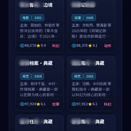
沈意林的对手戏自然克
领衔，高若初担任重要
草木皆兵：边境
双城记新版
泰国
独播
中国
独播
制，让整部影片在悬
角色，戚南柯的叙事
念...
节...
电影
2021
动漫
2025
主演：
莫如初、林星桥 等
主演：
苏柏然、樊清晏 等
邢沐云执导的《草木皆
2025年的《双城记新
兵：边境》于2021年面
版》是钱亦舒再度打磨
世，泰国的城市气质与
的动作佳作。中国大陆
98,570
9.4
98,375
9.1
科幻
动作
校园青春的人物心境共
的取景与沙漠探险的氛
99:31
99:53
同构筑了影片基调。莫
围相互成就，苏柏然与
如初、林星桥用细腻的
樊清晏的对手戏自然克
异境档案·典藏
霓虹指令·典藏
泰国
法国
杜比
表演撑起整部科幻电
制，让整部影片在悬念
影...
与...
连载中
综艺
2018
综艺
2015
主演：
易烊千玺、木村拓
主演：
沈腾、木村拓哉 等
哉 等
异境档案·典藏是一部
霓虹指令·典藏是一部
以犯罪为核心的影视作
以科幻为核心的影视作
品，围绕危机、反转与
品，围绕危机、反转与
97,924
6.1
97,912
6.1
犯罪
科幻
人物成长展开，整体节
人物成长展开，整体节
99:47
99:53
奏紧凑，值得推荐观
奏紧凑，值得推荐观
看。
看。
星河任务·典藏
暴雪指令·典藏
法国
独播
法国
热播