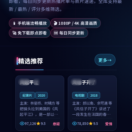
即看，每日同步更新热播片单与新片速递，全库支持最
新 / 最热 / 评分多维筛选。
📱 手机端流畅播放
🎬 1080P / 4K 高清画质
🚀 免下载即点即看
🆕 每日同步更新
精选推荐
更多
99:07
99:21
风起平江
风信子开了
美国
完结
法国
4K
纪录片
2020
电视剧
2018
主演：
林星桥、时晴方 等
主演：
颜以南、余可遇 等
把镜头拉到美国的《风
《风信子开了》讲述了
起平江》，是一部以时
一段发生在法国的春日
光记忆为底色的悬疑作
漫步故事。颜以南饰演
97,126
9.5
78,850
9.5
悬疑
爱情
品。林星桥和时晴方贡
的主角与余可遇的角色
99:53
99:55
献了2020年颇受关注的
因一场意外卷入更深的