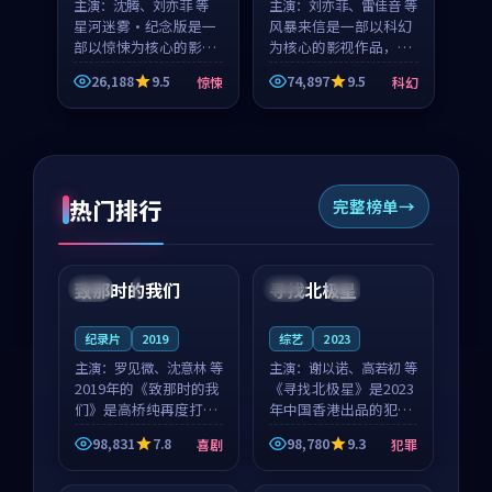
主演：
沈腾、刘亦菲 等
主演：
刘亦菲、雷佳音 等
星河迷雾·纪念版是一
风暴来信是一部以科幻
部以惊悚为核心的影视
为核心的影视作品，围
作品，围绕危机、反转
绕危机、反转与人物成
26,188
9.5
74,897
9.5
惊悚
科幻
与人物成长展开，整体
长展开，整体节奏紧
节奏紧凑，值得推荐观
凑，值得推荐观看。
看。
热门排行
完整榜单
99:22
99:18
致那时的我们
寻找北极星
中国
4K
中国
4K
纪录片
2019
综艺
2023
主演：
罗见微、沈意林 等
主演：
谢以诺、高若初 等
2019年的《致那时的我
《寻找北极星》是2023
们》是高桥纯再度打磨
年中国香港出品的犯罪
的喜剧佳作。中国大陆
新作，主创团队希望用
98,831
7.8
98,780
9.3
喜剧
犯罪
的取景与都市寓言的氛
公路冒险的故事让观众
99:44
99:40
围相互成就，罗见微与
停下来想一想。谢以诺