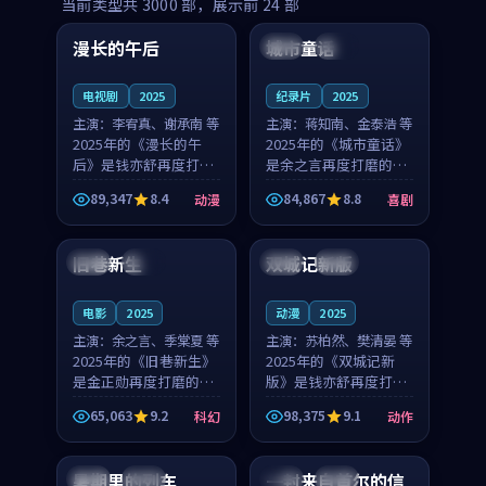
99:16
99:52
当前类型共
3000
部，展示前
24
部
漫长的午后
城市童话
中国
高分
美国
院线
电视剧
2025
纪录片
2025
主演：
李宥真、谢承南 等
主演：
蒋知南、金泰浩 等
2025年的《漫长的午
2025年的《城市童话》
后》是钱亦舒再度打磨
是余之言再度打磨的喜
的动漫佳作。中国大陆
剧佳作。美国的取景与
89,347
8.4
84,867
8.8
动漫
喜剧
的取景与海岛日常的氛
历史战争的氛围相互成
99:04
99:40
围相互成就，李宥真与
就，蒋知南与金泰浩的
谢承南的对手戏自然克
对手戏自然克制，让整
旧巷新生
双城记新版
英国
完结
中国
独播
制，让整部影片在悬念
部影片在悬念与温度
与...
之...
电影
2025
动漫
2025
主演：
余之言、季棠夏 等
主演：
苏柏然、樊清晏 等
2025年的《旧巷新生》
2025年的《双城记新
是金正勋再度打磨的科
版》是钱亦舒再度打磨
幻佳作。英国的取景与
的动作佳作。中国大陆
65,063
9.2
98,375
9.1
科幻
动作
雨夜物语的氛围相互成
的取景与沙漠探险的氛
99:24
99:36
就，余之言与季棠夏的
围相互成就，苏柏然与
对手戏自然克制，让整
樊清晏的对手戏自然克
暑期里的列车
一封来自首尔的信
中国
杜比
韩国
热播
部影片在悬念与温度
制，让整部影片在悬念