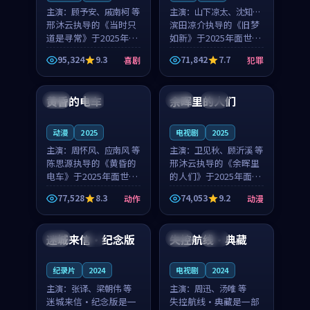
主演：
顾予安、戚南柯 等
主演：
山下凉太、沈知韵
邢沐云执导的《当时只
等
滨田凉介执导的《旧梦
道是寻常》于2025年面
如新》于2025年面世，
世，泰国的城市气质与
中国台湾的城市气质与
95,324
9.3
71,842
7.7
喜剧
犯罪
母女情深的人物心境共
异国相遇的人物心境共
99:20
99:56
同构筑了影片基调。顾
同构筑了影片基调。山
予安、戚南柯用细腻的
下凉太、沈知韵用细腻
黄昏的电车
余晖里的人们
日本
4K
泰国
完结
表演撑起整部喜剧电
的表演撑起整部犯罪
影...
电...
动漫
2025
电视剧
2025
主演：
周怀风、应南风 等
主演：
卫见秋、顾沂溪 等
陈思源执导的《黄昏的
邢沐云执导的《余晖里
电车》于2025年面世，
的人们》于2025年面
日本的城市气质与渔村
世，泰国的城市气质与
77,528
8.3
74,053
9.2
动作
动漫
故事的人物心境共同构
小镇生活的人物心境共
99:35
99:04
筑了影片基调。周怀
同构筑了影片基调。卫
风、应南风用细腻的表
见秋、顾沂溪用细腻的
迷城来信·纪念版
失控航线·典藏
泰国
4K
中国
高分
演撑起整部动作电影，
表演撑起整部动漫电
剧...
影，...
纪录片
2024
电视剧
2024
主演：
张译、梁朝伟 等
主演：
周迅、汤唯 等
迷城来信·纪念版是一
失控航线·典藏是一部