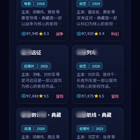
电影
2018
综艺
2019
主演：
梁朝伟、黄渤 等
主演：
雷佳音、黄渤 等
暴雪惊魂·典藏是一部
深海证词·典藏是一部
以战争为核心的影视作
以科幻为核心的影视作
品，围绕危机、反转与
品，围绕危机、反转与
97,945
8.3
97,925
8.4
战争
科幻
人物成长展开，整体节
人物成长展开，整体节
99:40
99:00
奏紧凑，值得推荐观
奏紧凑，值得推荐观
看。
看。
星河远征
长夜列车
美国
中国
4K
连载中
纪录片
2015
综艺
2020
主演：
汤唯、刘亦菲 等
主演：
刘亦菲、易烊千玺
星河远征是一部以冒险
等
长夜列车是一部以冒险
为核心的影视作品，围
为核心的影视作品，围
绕危机、反转与人物成
绕危机、反转与人物成
97,888
9.5
97,875
6.5
冒险
冒险
长展开，整体节奏紧
长展开，整体节奏紧
99:37
99:47
凑，值得推荐观看。
凑，值得推荐观看。
暴雪倒计时·典藏
白昼航线·典藏
中国
4K
泰国
连载中
动漫
2020
纪录片
2023
主演：
梁朝伟、周迅 等
主演：
河正宇、张译 等