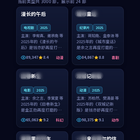
99:16
99:52
当前类型共
3000
部，展示前
24
部
漫长的午后
城市童话
中国
高分
美国
院线
电视剧
2025
纪录片
2025
主演：
李宥真、谢承南 等
主演：
蒋知南、金泰浩 等
2025年的《漫长的午
2025年的《城市童话》
后》是钱亦舒再度打磨
是余之言再度打磨的喜
的动漫佳作。中国大陆
剧佳作。美国的取景与
89,347
8.4
84,867
8.8
动漫
喜剧
的取景与海岛日常的氛
历史战争的氛围相互成
99:04
99:40
围相互成就，李宥真与
就，蒋知南与金泰浩的
谢承南的对手戏自然克
对手戏自然克制，让整
旧巷新生
双城记新版
英国
完结
中国
独播
制，让整部影片在悬念
部影片在悬念与温度
与...
之...
电影
2025
动漫
2025
主演：
余之言、季棠夏 等
主演：
苏柏然、樊清晏 等
2025年的《旧巷新生》
2025年的《双城记新
是金正勋再度打磨的科
版》是钱亦舒再度打磨
幻佳作。英国的取景与
的动作佳作。中国大陆
65,063
9.2
98,375
9.1
科幻
动作
雨夜物语的氛围相互成
的取景与沙漠探险的氛
99:24
99:36
就，余之言与季棠夏的
围相互成就，苏柏然与
对手戏自然克制，让整
樊清晏的对手戏自然克
暑期里的列车
一封来自首尔的信
中国
杜比
韩国
热播
部影片在悬念与温度
制，让整部影片在悬念