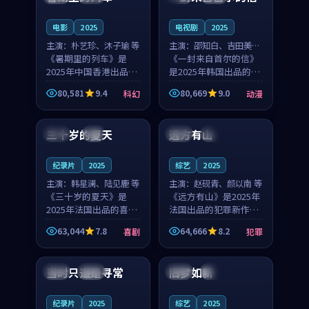
之...
与...
电影
2025
电视剧
2025
主演：
朴艺珍、沐子瑜 等
主演：
邵知白、吉田美琴
《暑期里的列车》是
等
《一封来自首尔的信》
2025年中国香港出品的
是2025年韩国出品的动
科幻新作，主创团队希
漫新作，主创团队希望
80,581
9.4
80,669
9.0
科幻
动漫
望用城市夜归人的故事
用高考往事的故事让观
99:12
99:48
让观众停下来想一想。
众停下来想一想。邵知
朴艺珍领衔，沐子瑜担
白领衔，吉田美琴担任
三十岁的夏天
远方有山
法国
4K
法国
独播
任重要角色，郑书延的
重要角色，谢承南的
叙...
叙...
纪录片
2025
综艺
2025
主演：
韩星澜、陆见鹿 等
主演：
赵砚青、颜以南 等
《三十岁的夏天》是
《远方有山》是2025年
2025年法国出品的喜剧
法国出品的犯罪新作，
新作，主创团队希望用
主创团队希望用高校追
63,044
7.8
64,666
8.2
喜剧
犯罪
深夜电台的故事让观众
梦的故事让观众停下来
99:32
99:08
停下来想一想。韩星澜
想一想。赵砚青领衔，
领衔，陆见鹿担任重要
颜以南担任重要角色，
当时只道是寻常
旧梦如新
泰国
杜比
中国
高分
角色，山田纯一的叙事
山田纯一的叙事节奏
节...
一...
纪录片
2025
综艺
2025