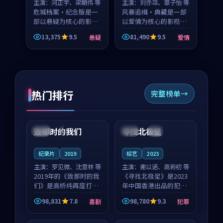
主演：
河正宇、梁朝伟 等
主演：
刘亦菲、章子怡 等
危城档案·纪念版是一
风暴追缉·典藏是一部
部以悬疑为核心的影视
以爱情为核心的影视作
作品，围绕危机、反转
品，围绕危机、反转与
13,375
9.5
81,490
9.5
悬疑
爱情
与人物成长展开，整体
人物成长展开，整体节
节奏紧凑，值得推荐观
奏紧凑，值得推荐观
看。
看。
热门排行
完整榜单
99:22
99:18
致那时的我们
寻找北极星
中国
4K
中国
4K
纪录片
2019
综艺
2023
主演：
罗见微、沈意林 等
主演：
谢以诺、高若初 等
2019年的《致那时的我
《寻找北极星》是2023
们》是高桥纯再度打磨
年中国香港出品的犯罪
的喜剧佳作。中国大陆
新作，主创团队希望用
98,831
7.8
98,780
9.3
喜剧
犯罪
的取景与都市寓言的氛
公路冒险的故事让观众
99:44
99:40
围相互成就，罗见微与
停下来想一想。谢以诺