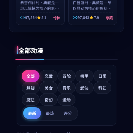
暴雪倒计时·典藏是一
白昼航线·典藏是一部
部以惊悚为核心的影视
以悬疑为核心的影视作
作品，围绕危机、反转
品，围绕危机、反转与
97,864
8.1
97,843
7.9
惊悚
悬疑
与人物成长展开，整体
人物成长展开，整体节
节奏紧凑，值得推荐观
奏紧凑，值得推荐观
看。
看。
全部动漫
全部
恋爱
冒险
机甲
日常
悬疑
美食
音乐
武侠
科幻
魔法
奇幻
运动
最新
最热
评分