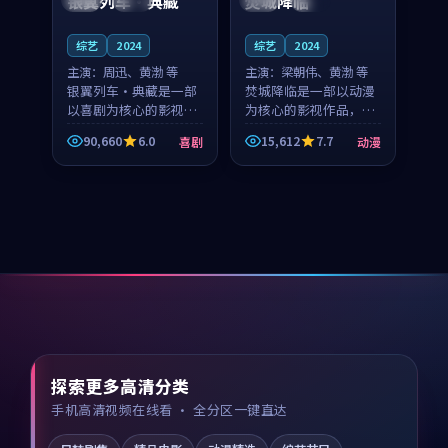
银翼列车·典藏
焚城降临
综艺
2024
综艺
2024
主演：
周迅、黄渤 等
主演：
梁朝伟、黄渤 等
银翼列车·典藏是一部
焚城降临是一部以动漫
以喜剧为核心的影视作
为核心的影视作品，围
品，围绕危机、反转与
绕危机、反转与人物成
90,660
6.0
15,612
7.7
喜剧
动漫
人物成长展开，整体节
长展开，整体节奏紧
奏紧凑，值得推荐观
凑，值得推荐观看。
看。
探索更多高清分类
手机高清视频在线看 · 全分区一键直达