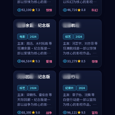
部以惊悚为核心的影视
以科幻为核心的影视作
作品，围绕危机、反转
品，围绕危机、反转与
92,100
7.3
46,716
8.8
惊悚
科幻
与人物成长展开，整体
人物成长展开，整体节
99:14
88:00
节奏紧凑，值得推荐观
奏紧凑，值得推荐观
看。
看。
狂潮余震·纪念版
狂潮航线
英国
4K
美国
完结
电影
2024
综艺
2024
主演：
周迅、木村拓哉 等
主演：
河正宇、刘亦菲 等
狂潮余震·纪念版是一
狂潮航线是一部以惊悚
部以爱情为核心的影视
为核心的影视作品，围
作品，围绕危机、反转
绕危机、反转与人物成
66,584
9.3
33,279
8.5
爱情
惊悚
与人物成长展开，整体
长展开，整体节奏紧
99:11
99:56
节奏紧凑，值得推荐观
凑，值得推荐观看。
看。
天际回廊·纪念版
白昼行动
中国
热播
韩国
独播
综艺
2024
纪录片
2024
主演：
梁朝伟、雷佳音 等
主演：
章子怡、沈腾 等
天际回廊·纪念版是一
白昼行动是一部以冒险
部以战争为核心的影视
为核心的影视作品，围
作品，围绕危机、反转
绕危机、反转与人物成
88,395
9.0
96,121
9.5
战争
冒险
与人物成长展开，整体
长展开，整体节奏紧