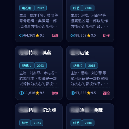
电视剧
2022
综艺
2016
主演：
易烊千玺、黄渤 等
主演：
汤唯、河正宇 等
零号追缉·典藏是一部
银翼追凶是一部以动作
以动漫为核心的影视作
为核心的影视作品，围
品，围绕危机、反转与
绕危机、反转与人物成
64,369
9.5
88,807
9.5
动漫
动作
人物成长展开，整体节
长展开，整体节奏紧
99:20
99:40
奏紧凑，值得推荐观
凑，值得推荐观看。
看。
危城特攻·典藏
星河远征
英国
完结
美国
连载中
纪录片
2023
纪录片
2015
主演：
刘亦菲、木村拓哉
主演：
汤唯、刘亦菲 等
等
危城特攻·典藏是一部
星河远征是一部以冒险
以惊悚为核心的影视作
为核心的影视作品，围
品，围绕危机、反转与
绕危机、反转与人物成
11,616
9.5
97,888
9.5
惊悚
冒险
人物成长展开，整体节
长展开，整体节奏紧
99:43
99:33
奏紧凑，值得推荐观
凑，值得推荐观看。
看。
危城档案·纪念版
风暴追缉·典藏
法国
院线
法国
杜比
综艺
2023
综艺
2018