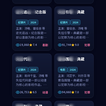
99:28
98:57
节奏紧凑，值得推荐观
凑，值得推荐观看。
看。
逆光追凶·纪念版
失控引擎·典藏
英国
独播
泰国
杜比
纪录片
2024
纪录片
2024
主演：
汤唯、雷佳音 等
主演：
雷佳音、汤唯 等
逆光追凶·纪念版是一
失控引擎·典藏是一部
部以喜剧为核心的影视
以犯罪为核心的影视作
作品，围绕危机、反转
品，围绕危机、反转与
19,868
7.4
91,744
9.0
喜剧
犯罪
与人物成长展开，整体
人物成长展开，整体节
99:29
99:00
节奏紧凑，值得推荐观
奏紧凑，值得推荐观
看。
看。
失控代码
雾岛围猎·典藏
美国
热播
法国
热播
纪录片
2024
电影
2024
主演：
易烊千玺、汤唯 等
主演：
河正宇、刘亦菲 等
失控代码是一部以动漫
雾岛围猎·典藏是一部
为核心的影视作品，围
以犯罪为核心的影视作
绕危机、反转与人物成
品，围绕危机、反转与
26,753
6.5
94,660
7.0
动漫
犯罪
长展开，整体节奏紧
人物成长展开，整体节
99:22
99:07
凑，值得推荐观看。
奏紧凑，值得推荐观
看。
泰国
独播
泰国
院线