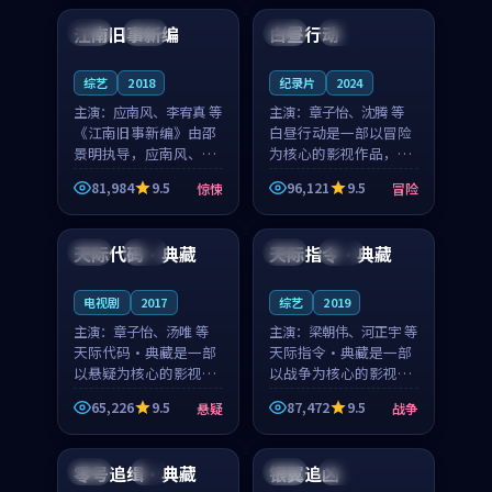
合作演出，影片在情感
纠葛，爱情元素贯穿始
江南旧事新编
白昼行动
日本
院线
韩国
独播
层次与现实质感之间
终，节奏稳健而富有张
游...
力，...
综艺
2018
纪录片
2024
主演：
应南风、李宥真 等
主演：
章子怡、沈腾 等
《江南旧事新编》由邵
白昼行动是一部以冒险
景明执导，应南风、李
为核心的影视作品，围
宥真领衔主演，是一部
绕危机、反转与人物成
81,984
9.5
96,121
9.5
惊悚
冒险
2018年上映的日本惊悚
长展开，整体节奏紧
97:13
99:51
综艺。影片以邻里温情
凑，值得推荐观看。
为切入，呈现一段从初
天际代码·典藏
天际指令·典藏
韩国
院线
中国
高分
遇到告别都浸着真实
情...
电视剧
2017
综艺
2019
主演：
章子怡、汤唯 等
主演：
梁朝伟、河正宇 等
天际代码·典藏是一部
天际指令·典藏是一部
以悬疑为核心的影视作
以战争为核心的影视作
品，围绕危机、反转与
品，围绕危机、反转与
65,226
9.5
87,472
9.5
悬疑
战争
人物成长展开，整体节
人物成长展开，整体节
95:04
94:10
奏紧凑，值得推荐观
奏紧凑，值得推荐观
看。
看。
零号追缉·典藏
银翼追凶
中国
4K
法国
院线