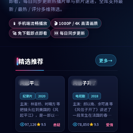
即看，每日同步更新热播片单与新片速递，全库支持最
新 / 最热 / 评分多维筛选。
📱 手机端流畅播放
🎬 1080P / 4K 高清画质
🚀 免下载即点即看
🆕 每日同步更新
精选推荐
更多
99:07
99:21
风起平江
风信子开了
美国
完结
法国
4K
纪录片
2020
电视剧
2018
主演：
林星桥、时晴方 等
主演：
颜以南、余可遇 等
把镜头拉到美国的《风
《风信子开了》讲述了
起平江》，是一部以时
一段发生在法国的春日
光记忆为底色的悬疑作
漫步故事。颜以南饰演
97,126
9.5
78,850
9.5
悬疑
爱情
品。林星桥和时晴方贡
的主角与余可遇的角色
99:53
99:56
献了2020年颇受关注的
因一场意外卷入更深的