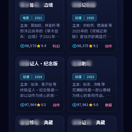
沈意林的对手戏自然克
领衔，高若初担任重要
草木皆兵：边境
双城记新版
泰国
独播
中国
独播
制，让整部影片在悬
角色，戚南柯的叙事
念...
节...
电影
2021
动漫
2025
主演：
莫如初、林星桥 等
主演：
苏柏然、樊清晏 等
邢沐云执导的《草木皆
2025年的《双城记新
兵：边境》于2021年面
版》是钱亦舒再度打磨
世，泰国的城市气质与
的动作佳作。中国大陆
98,570
9.4
98,375
9.1
科幻
动作
校园青春的人物心境共
的取景与沙漠探险的氛
99:09
97:50
同构筑了影片基调。莫
围相互成就，苏柏然与
如初、林星桥用细腻的
樊清晏的对手戏自然克
终局证人·纪念版
狂潮剧场
日本
中国
完结
表演撑起整部科幻电
制，让整部影片在悬念
影...
与...
连载中
动漫
2024
动漫
2022
主演：
张译、章子怡 等
主演：
张译、汤唯 等
终局证人·纪念版是一
狂潮剧场是一部以悬疑
部以动作为核心的影视
为核心的影视作品，围
作品，围绕危机、反转
绕危机、反转与人物成
97,964
8.5
97,961
9.0
动作
悬疑
与人物成长展开，整体
长展开，整体节奏紧
99:28
99:50
节奏紧凑，值得推荐观
凑，值得推荐观看。
看。
暴雪惊魂·典藏
深海证词·典藏
法国
热播
泰国
杜比