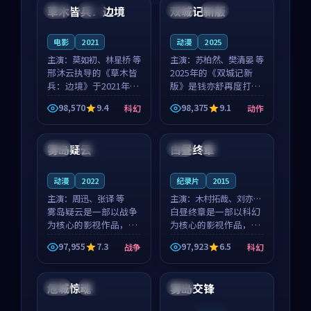
沈意林的对手戏自然克
领衔，高若初担任重要
草木皆兵：边境
双城记新版
泰国
独播
中国
独播
制，让整部影片在悬
角色，戚南柯的叙事
念...
节...
电影
2021
动漫
2025
主演：
莫如初、林星桥 等
主演：
苏柏然、樊清晏 等
邢沐云执导的《草木皆
2025年的《双城记新
兵：边境》于2021年面
版》是钱亦舒再度打磨
世，泰国的城市气质与
的动作佳作。中国大陆
98,570
9.4
98,375
9.1
科幻
动作
校园青春的人物心境共
的取景与沙漠探险的氛
99:37
99:04
同构筑了影片基调。莫
围相互成就，苏柏然与
如初、林星桥用细腻的
樊清晏的对手戏自然克
雾岛疑云
白昼终章
中国
院线
法国
院线
表演撑起整部科幻电
制，让整部影片在悬念
影...
与...
动漫
2022
纪录片
2015
主演：
周迅、张译 等
主演：
木村拓哉、刘亦菲
雾岛疑云是一部以战争
等
白昼终章是一部以科幻
为核心的影视作品，围
为核心的影视作品，围
绕危机、反转与人物成
绕危机、反转与人物成
97,955
7.3
97,923
6.5
战争
科幻
长展开，整体节奏紧
长展开，整体节奏紧
99:13
99:26
凑，值得推荐观看。
凑，值得推荐观看。
危城惊魂
雾岛交锋
法国
完结
中国
连载中