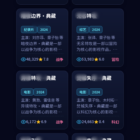
99:21
99:25
凑，值得推荐观看。
凑，值得推荐观看。
暗夜边界·典藏
无名特攻
中国
泰国
高分
连载中
纪录片
2024
综艺
2024
主演：
刘亦菲、章子怡 等
主演：
张译、章子怡 等
暗夜边界·典藏是一部
无名特攻是一部以冒险
以战争为核心的影视作
为核心的影视作品，围
品，围绕危机、反转与
绕危机、反转与人物成
48,329
7.8
53,983
6.0
战争
冒险
人物成长展开，整体节
长展开，整体节奏紧
99:49
99:17
奏紧凑，值得推荐观
凑，值得推荐观看。
看。
异境特攻·典藏
焚城失序·典藏
韩国
完结
泰国
杜比
电影
2024
电影
2024
主演：
黄渤、雷佳音 等
主演：
章子怡、木村拓哉
异境特攻·典藏是一部
等
焚城失序·典藏是一部
以战争为核心的影视作
以科幻为核心的影视作
品，围绕危机、反转与
品，围绕危机、反转与
6,172
6.9
24,663
8.4
战争
科幻
人物成长展开，整体节
人物成长展开，整体节
99:08
99:17
奏紧凑，值得推荐观
奏紧凑，值得推荐观
看。
看。
泰国
院线
中国
独播