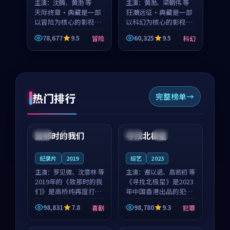
主演：
沈腾、黄渤 等
主演：
黄渤、梁朝伟 等
天际终章·典藏是一部
狂潮远征·典藏是一部
以冒险为核心的影视作
以科幻为核心的影视作
品，围绕危机、反转与
品，围绕危机、反转与
78,677
9.5
60,325
9.5
冒险
科幻
人物成长展开，整体节
人物成长展开，整体节
奏紧凑，值得推荐观
奏紧凑，值得推荐观
看。
看。
热门排行
完整榜单
99:22
99:18
致那时的我们
寻找北极星
中国
4K
中国
4K
纪录片
2019
综艺
2023
主演：
罗见微、沈意林 等
主演：
谢以诺、高若初 等
2019年的《致那时的我
《寻找北极星》是2023
们》是高桥纯再度打磨
年中国香港出品的犯罪
的喜剧佳作。中国大陆
新作，主创团队希望用
98,831
7.8
98,780
9.3
喜剧
犯罪
的取景与都市寓言的氛
公路冒险的故事让观众
99:44
99:40
围相互成就，罗见微与
停下来想一想。谢以诺