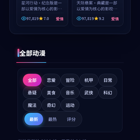
星河行动·纪念版是一
天际悬案·典藏是一部
部以爱情为核心的影视
以爱情为核心的影视作
作品，围绕危机、反转
品，围绕危机、反转与
97,819
7.0
97,819
9.2
爱情
爱情
与人物成长展开，整体
人物成长展开，整体节
节奏紧凑，值得推荐观
奏紧凑，值得推荐观
看。
看。
全部动漫
全部
恋爱
冒险
机甲
日常
悬疑
美食
音乐
武侠
科幻
魔法
奇幻
运动
最新
最热
评分