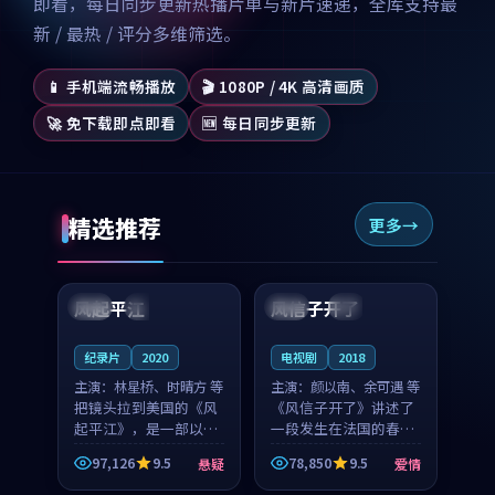
即看，每日同步更新热播片单与新片速递，全库支持最
新 / 最热 / 评分多维筛选。
📱 手机端流畅播放
🎬 1080P / 4K 高清画质
🚀 免下载即点即看
🆕 每日同步更新
精选推荐
更多
99:07
99:21
风起平江
风信子开了
美国
完结
法国
4K
纪录片
2020
电视剧
2018
主演：
林星桥、时晴方 等
主演：
颜以南、余可遇 等
把镜头拉到美国的《风
《风信子开了》讲述了
起平江》，是一部以时
一段发生在法国的春日
光记忆为底色的悬疑作
漫步故事。颜以南饰演
97,126
9.5
78,850
9.5
悬疑
爱情
品。林星桥和时晴方贡
的主角与余可遇的角色
99:53
99:34
献了2020年颇受关注的
因一场意外卷入更深的