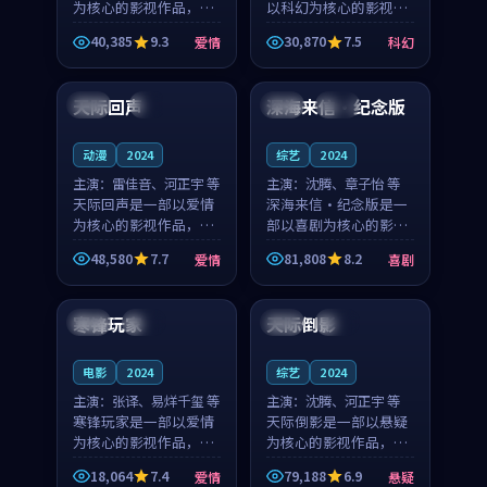
为核心的影视作品，围
以科幻为核心的影视作
绕危机、反转与人物成
品，围绕危机、反转与
40,385
9.3
30,870
7.5
爱情
科幻
长展开，整体节奏紧
人物成长展开，整体节
99:54
99:59
凑，值得推荐观看。
奏紧凑，值得推荐观
看。
天际回声
深海来信·纪念版
中国
4K
泰国
高分
动漫
2024
综艺
2024
主演：
雷佳音、河正宇 等
主演：
沈腾、章子怡 等
天际回声是一部以爱情
深海来信·纪念版是一
为核心的影视作品，围
部以喜剧为核心的影视
绕危机、反转与人物成
作品，围绕危机、反转
48,580
7.7
81,808
8.2
爱情
喜剧
长展开，整体节奏紧
与人物成长展开，整体
99:17
99:37
凑，值得推荐观看。
节奏紧凑，值得推荐观
看。
寒锋玩家
天际倒影
中国
院线
韩国
院线
电影
2024
综艺
2024
主演：
张译、易烊千玺 等
主演：
沈腾、河正宇 等
寒锋玩家是一部以爱情
天际倒影是一部以悬疑
为核心的影视作品，围
为核心的影视作品，围
绕危机、反转与人物成
绕危机、反转与人物成
18,064
7.4
79,188
6.9
爱情
悬疑
长展开，整体节奏紧
长展开，整体节奏紧