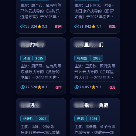
主演：
顾予安、戚南柯 等
主演：
山下凉太、沈知韵
邢沐云执导的《当时只
等
滨田凉介执导的《旧梦
道是寻常》于2025年面
如新》于2025年面世，
世，泰国的城市气质与
中国台湾的城市气质与
95,324
9.3
71,842
7.7
喜剧
犯罪
母女情深的人物心境共
异国相遇的人物心境共
99:20
99:56
同构筑了影片基调。顾
同构筑了影片基调。山
予安、戚南柯用细腻的
下凉太、沈知韵用细腻
黄昏的电车
余晖里的人们
日本
4K
泰国
完结
表演撑起整部喜剧电
的表演撑起整部犯罪
影...
电...
动漫
2025
电视剧
2025
主演：
周怀风、应南风 等
主演：
卫见秋、顾沂溪 等
陈思源执导的《黄昏的
邢沐云执导的《余晖里
电车》于2025年面世，
的人们》于2025年面
日本的城市气质与渔村
世，泰国的城市气质与
77,528
8.3
74,053
9.2
动作
动漫
故事的人物心境共同构
小镇生活的人物心境共
99:26
94:07
筑了影片基调。周怀
同构筑了影片基调。卫
风、应南风用细腻的表
见秋、顾沂溪用细腻的
狂潮逃生
危城指令·典藏
英国
热播
法国
完结
演撑起整部动作电影，
表演撑起整部动漫电
剧...
影，...
纪录片
2024
电影
2024
主演：
汤唯、张译 等
主演：
雷佳音、章子怡 等
狂潮逃生是一部以爱情
危城指令·典藏是一部