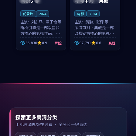
断桥引擎
深海审判·典藏
纪录片
2024
电影
2024
主演：
刘亦菲、章子怡 等
主演：
黄渤、张译 等
断桥引擎是一部以冒险
深海审判·典藏是一部
为核心的影视作品，围
以悬疑为核心的影视作
绕危机、反转与人物成
品，围绕危机、反转与
36,830
8.9
97,791
6.6
冒险
悬疑
长展开，整体节奏紧
人物成长展开，整体节
凑，值得推荐观看。
奏紧凑，值得推荐观
看。
探索更多高清分类
手机高清视频在线看 · 全分区一键直达