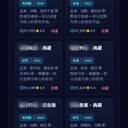
电视剧
2020
动漫
2021
主演：
汤唯、易烊千玺 等
主演：
沈腾、雷佳音 等
危城惊魂是一部以动漫
雾岛交锋是一部以犯罪
为核心的影视作品，围
为核心的影视作品，围
绕危机、反转与人物成
绕危机、反转与人物成
97,893
8.6
97,889
6.5
动漫
犯罪
长展开，整体节奏紧
长展开，整体节奏紧
99:50
99:40
凑，值得推荐观看。
凑，值得推荐观看。
深海玩家·典藏
暗夜列车·典藏
韩国
独播
泰国
完结
综艺
2021
动漫
2019
主演：
章子怡、雷佳音 等
主演：
张译、周迅 等
深海玩家·典藏是一部
暗夜列车·典藏是一部
以犯罪为核心的影视作
以动漫为核心的影视作
品，围绕危机、反转与
品，围绕危机、反转与
97,849
6.9
97,839
9.4
犯罪
动漫
人物成长展开，整体节
人物成长展开，整体节
99:37
99:12
奏紧凑，值得推荐观
奏紧凑，值得推荐观
看。
看。
星河行动·纪念版
天际悬案·典藏
中国
完结
美国
连载中
电视剧
2018
综艺
2016
主演：
沈腾、周迅 等
主演：
梁朝伟、沈腾 等