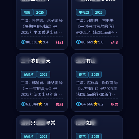
之...
与...
电影
2025
电视剧
2025
主演：
朴艺珍、沐子瑜 等
主演：
邵知白、吉田美琴
《暑期里的列车》是
等
《一封来自首尔的信》
2025年中国香港出品的
是2025年韩国出品的动
科幻新作，主创团队希
漫新作，主创团队希望
80,581
9.4
80,669
9.0
科幻
动漫
望用城市夜归人的故事
用高考往事的故事让观
99:12
99:48
让观众停下来想一想。
众停下来想一想。邵知
朴艺珍领衔，沐子瑜担
白领衔，吉田美琴担任
三十岁的夏天
远方有山
法国
4K
法国
独播
任重要角色，郑书延的
重要角色，谢承南的
叙...
叙...
纪录片
2025
综艺
2025
主演：
韩星澜、陆见鹿 等
主演：
赵砚青、颜以南 等
《三十岁的夏天》是
《远方有山》是2025年
2025年法国出品的喜剧
法国出品的犯罪新作，
新作，主创团队希望用
主创团队希望用高校追
63,044
7.8
64,666
8.2
喜剧
犯罪
深夜电台的故事让观众
梦的故事让观众停下来
99:32
99:08
停下来想一想。韩星澜
想一想。赵砚青领衔，
领衔，陆见鹿担任重要
颜以南担任重要角色，
当时只道是寻常
旧梦如新
泰国
杜比
中国
高分
角色，山田纯一的叙事
山田纯一的叙事节奏
节...
一...
纪录片
2025
综艺
2025