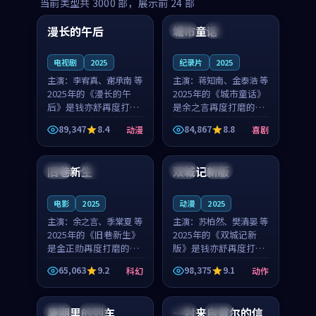
99:16
99:52
当前类型共
3000
部，展示前
24
部
漫长的午后
城市童话
中国
高分
美国
院线
电视剧
2025
纪录片
2025
主演：
李宥真、谢承南 等
主演：
蒋知南、金泰浩 等
2025年的《漫长的午
2025年的《城市童话》
后》是钱亦舒再度打磨
是余之言再度打磨的喜
的动漫佳作。中国大陆
剧佳作。美国的取景与
89,347
8.4
84,867
8.8
动漫
喜剧
的取景与海岛日常的氛
历史战争的氛围相互成
99:04
99:40
围相互成就，李宥真与
就，蒋知南与金泰浩的
谢承南的对手戏自然克
对手戏自然克制，让整
旧巷新生
双城记新版
英国
完结
中国
独播
制，让整部影片在悬念
部影片在悬念与温度
与...
之...
电影
2025
动漫
2025
主演：
余之言、季棠夏 等
主演：
苏柏然、樊清晏 等
2025年的《旧巷新生》
2025年的《双城记新
是金正勋再度打磨的科
版》是钱亦舒再度打磨
幻佳作。英国的取景与
的动作佳作。中国大陆
65,063
9.2
98,375
9.1
科幻
动作
雨夜物语的氛围相互成
的取景与沙漠探险的氛
99:24
99:36
就，余之言与季棠夏的
围相互成就，苏柏然与
对手戏自然克制，让整
樊清晏的对手戏自然克
暑期里的列车
一封来自首尔的信
中国
杜比
韩国
热播
部影片在悬念与温度
制，让整部影片在悬念