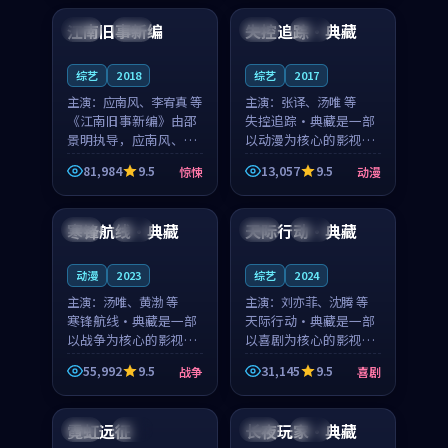
合作演出，影片在情感
纠葛，爱情元素贯穿始
江南旧事新编
失控追踪·典藏
日本
院线
美国
高分
层次与现实质感之间
终，节奏稳健而富有张
游...
力，...
综艺
2018
综艺
2017
主演：
应南风、李宥真 等
主演：
张译、汤唯 等
《江南旧事新编》由邵
失控追踪·典藏是一部
景明执导，应南风、李
以动漫为核心的影视作
宥真领衔主演，是一部
品，围绕危机、反转与
81,984
9.5
13,057
9.5
惊悚
动漫
2018年上映的日本惊悚
人物成长展开，整体节
99:14
99:06
综艺。影片以邻里温情
奏紧凑，值得推荐观
为切入，呈现一段从初
看。
寒锋航线·典藏
天际行动·典藏
法国
热播
日本
完结
遇到告别都浸着真实
情...
动漫
2023
综艺
2024
主演：
汤唯、黄渤 等
主演：
刘亦菲、沈腾 等
寒锋航线·典藏是一部
天际行动·典藏是一部
以战争为核心的影视作
以喜剧为核心的影视作
品，围绕危机、反转与
品，围绕危机、反转与
55,992
9.5
31,145
9.5
战争
喜剧
人物成长展开，整体节
人物成长展开，整体节
99:06
99:53
奏紧凑，值得推荐观
奏紧凑，值得推荐观
看。
看。
霓虹远征
长夜玩家·典藏
日本
院线
中国
热播