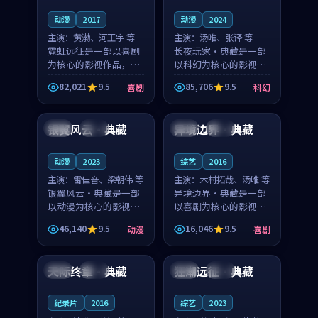
动漫
2017
动漫
2024
主演：
黄渤、河正宇 等
主演：
汤唯、张译 等
霓虹远征是一部以喜剧
长夜玩家·典藏是一部
为核心的影视作品，围
以科幻为核心的影视作
绕危机、反转与人物成
品，围绕危机、反转与
82,021
9.5
85,706
9.5
喜剧
科幻
长展开，整体节奏紧
人物成长展开，整体节
89:43
99:34
凑，值得推荐观看。
奏紧凑，值得推荐观
看。
银翼风云·典藏
异境边界·典藏
日本
高分
泰国
独播
动漫
2023
综艺
2016
主演：
雷佳音、梁朝伟 等
主演：
木村拓哉、汤唯 等
银翼风云·典藏是一部
异境边界·典藏是一部
以动漫为核心的影视作
以喜剧为核心的影视作
品，围绕危机、反转与
品，围绕危机、反转与
46,140
9.5
16,046
9.5
动漫
喜剧
人物成长展开，整体节
人物成长展开，整体节
99:50
99:49
奏紧凑，值得推荐观
奏紧凑，值得推荐观
看。
看。
天际终章·典藏
狂潮远征·典藏
日本
热播
中国
独播
纪录片
2016
综艺
2023