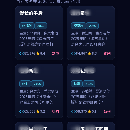
99:16
99:52
当前类型共
3000
部，展示前
24
部
漫长的午后
城市童话
中国
高分
美国
院线
电视剧
2025
纪录片
2025
主演：
李宥真、谢承南 等
主演：
蒋知南、金泰浩 等
2025年的《漫长的午
2025年的《城市童话》
后》是钱亦舒再度打磨
是余之言再度打磨的喜
的动漫佳作。中国大陆
剧佳作。美国的取景与
89,347
8.4
84,867
8.8
动漫
喜剧
的取景与海岛日常的氛
历史战争的氛围相互成
99:04
99:40
围相互成就，李宥真与
就，蒋知南与金泰浩的
谢承南的对手戏自然克
对手戏自然克制，让整
旧巷新生
双城记新版
英国
完结
中国
独播
制，让整部影片在悬念
部影片在悬念与温度
与...
之...
电影
2025
动漫
2025
主演：
余之言、季棠夏 等
主演：
苏柏然、樊清晏 等
2025年的《旧巷新生》
2025年的《双城记新
是金正勋再度打磨的科
版》是钱亦舒再度打磨
幻佳作。英国的取景与
的动作佳作。中国大陆
65,063
9.2
98,375
9.1
科幻
动作
雨夜物语的氛围相互成
的取景与沙漠探险的氛
99:24
99:36
就，余之言与季棠夏的
围相互成就，苏柏然与
对手戏自然克制，让整
樊清晏的对手戏自然克
暑期里的列车
一封来自首尔的信
中国
杜比
韩国
热播
部影片在悬念与温度
制，让整部影片在悬念