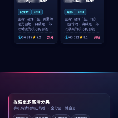
逆光剧场·典藏
白昼惊魂·典藏
纪录片
2024
电影
2024
主演：
易烊千玺、黄渤 等
主演：
易烊千玺、刘亦菲
逆光剧场·典藏是一部
等
白昼惊魂·典藏是一部
以动漫为核心的影视作
以悬疑为核心的影视作
品，围绕危机、反转与
品，围绕危机、反转与
54,317
7.2
40,012
8.1
动漫
悬疑
人物成长展开，整体节
人物成长展开，整体节
奏紧凑，值得推荐观
奏紧凑，值得推荐观
看。
看。
探索更多高清分类
手机高清视频在线看 · 全分区一键直达