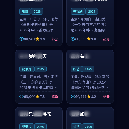
之...
与...
电影
2025
电视剧
2025
主演：
朴艺珍、沐子瑜 等
主演：
邵知白、吉田美琴
《暑期里的列车》是
等
《一封来自首尔的信》
2025年中国香港出品的
是2025年韩国出品的动
科幻新作，主创团队希
漫新作，主创团队希望
80,581
9.4
80,669
9.0
科幻
动漫
望用城市夜归人的故事
用高考往事的故事让观
99:12
99:48
让观众停下来想一想。
众停下来想一想。邵知
朴艺珍领衔，沐子瑜担
白领衔，吉田美琴担任
三十岁的夏天
远方有山
法国
4K
法国
独播
任重要角色，郑书延的
重要角色，谢承南的
叙...
叙...
纪录片
2025
综艺
2025
主演：
韩星澜、陆见鹿 等
主演：
赵砚青、颜以南 等
《三十岁的夏天》是
《远方有山》是2025年
2025年法国出品的喜剧
法国出品的犯罪新作，
新作，主创团队希望用
主创团队希望用高校追
63,044
7.8
64,666
8.2
喜剧
犯罪
深夜电台的故事让观众
梦的故事让观众停下来
99:32
99:08
停下来想一想。韩星澜
想一想。赵砚青领衔，
领衔，陆见鹿担任重要
颜以南担任重要角色，
当时只道是寻常
旧梦如新
泰国
杜比
中国
高分
角色，山田纯一的叙事
山田纯一的叙事节奏
节...
一...
纪录片
2025
综艺
2025