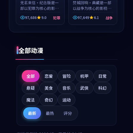
无名来信·纪念版是一
焚城回响·典藏是一部
部以犯罪为核心的影视
以战争为核心的影视作
作品，围绕危机、反转
品，围绕危机、反转与
97,686
9.0
97,649
6.1
犯罪
战争
与人物成长展开，整体
人物成长展开，整体节
节奏紧凑，值得推荐观
奏紧凑，值得推荐观
看。
看。
全部动漫
全部
恋爱
冒险
机甲
日常
悬疑
美食
音乐
武侠
科幻
魔法
奇幻
运动
最新
最热
评分