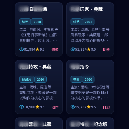
合作演出，影片在情感
纠葛，爱情元素贯穿始
江南旧事新编
风暴玩家·典藏
日本
院线
法国
层次与现实质感之间
终，节奏稳健而富有张
游...
力，...
连载中
综艺
2018
综艺
2021
主演：
应南风、李宥真 等
主演：
沈腾、易烊千玺 等
《江南旧事新编》由邵
风暴玩家·典藏是一部
景明执导，应南风、李
以动漫为核心的影视作
宥真领衔主演，是一部
品，围绕危机、反转与
81,984
9.5
51,324
9.5
惊悚
动漫
2018年上映的日本惊悚
人物成长展开，整体节
99:57
99:11
综艺。影片以邻里温情
奏紧凑，值得推荐观
为切入，呈现一段从初
看。
霓虹特攻·典藏
暗夜指令
日本
法国
遇到告别都浸着真实
情...
连载中
连载中
纪录片
2020
电影
2020
主演：
汤唯、周迅 等
主演：
汤唯、木村拓哉 等
霓虹特攻·典藏是一部
暗夜指令是一部以科幻
以动作为核心的影视作
为核心的影视作品，围
品，围绕危机、反转与
绕危机、反转与人物成
10,900
9.5
95,787
9.5
动作
科幻
人物成长展开，整体节
长展开，整体节奏紧
90:56
99:28
奏紧凑，值得推荐观
凑，值得推荐观看。
看。
异境营救·典藏
星河特攻·纪念版
中国
热播
英国
高分