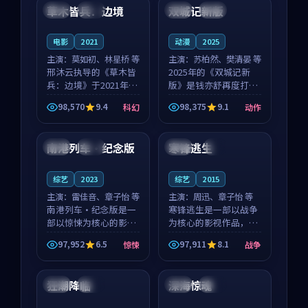
沈意林的对手戏自然克
领衔，高若初担任重要
草木皆兵：边境
双城记新版
泰国
独播
中国
独播
制，让整部影片在悬
角色，戚南柯的叙事
念...
节...
电影
2021
动漫
2025
主演：
莫如初、林星桥 等
主演：
苏柏然、樊清晏 等
邢沐云执导的《草木皆
2025年的《双城记新
兵：边境》于2021年面
版》是钱亦舒再度打磨
世，泰国的城市气质与
的动作佳作。中国大陆
98,570
9.4
98,375
9.1
科幻
动作
校园青春的人物心境共
的取景与沙漠探险的氛
99:21
99:58
同构筑了影片基调。莫
围相互成就，苏柏然与
如初、林星桥用细腻的
樊清晏的对手戏自然克
南港列车·纪念版
寒锋逃生
日本
院线
泰国
4K
表演撑起整部科幻电
制，让整部影片在悬念
影...
与...
综艺
2023
综艺
2015
主演：
雷佳音、章子怡 等
主演：
周迅、章子怡 等
南港列车·纪念版是一
寒锋逃生是一部以战争
部以惊悚为核心的影视
为核心的影视作品，围
作品，围绕危机、反转
绕危机、反转与人物成
97,952
6.5
97,911
8.1
惊悚
战争
与人物成长展开，整体
长展开，整体节奏紧
99:45
99:44
节奏紧凑，值得推荐观
凑，值得推荐观看。
看。
狂潮降临
深海惊魂
英国
院线
日本
杜比