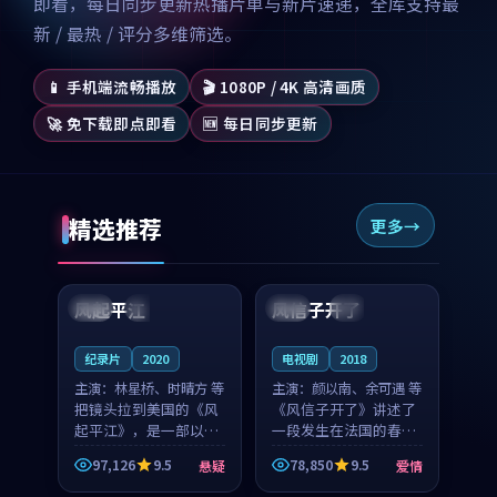
即看，每日同步更新热播片单与新片速递，全库支持最
新 / 最热 / 评分多维筛选。
📱 手机端流畅播放
🎬 1080P / 4K 高清画质
🚀 免下载即点即看
🆕 每日同步更新
精选推荐
更多
99:07
99:21
风起平江
风信子开了
美国
完结
法国
4K
纪录片
2020
电视剧
2018
主演：
林星桥、时晴方 等
主演：
颜以南、余可遇 等
把镜头拉到美国的《风
《风信子开了》讲述了
起平江》，是一部以时
一段发生在法国的春日
光记忆为底色的悬疑作
漫步故事。颜以南饰演
97,126
9.5
78,850
9.5
悬疑
爱情
品。林星桥和时晴方贡
的主角与余可遇的角色
99:53
99:49
献了2020年颇受关注的
因一场意外卷入更深的