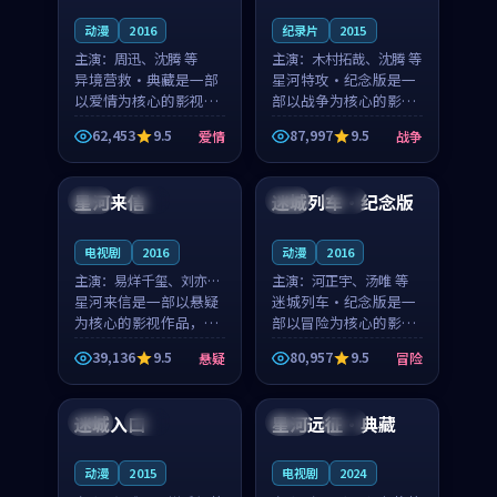
动漫
2016
纪录片
2015
主演：
周迅、沈腾 等
主演：
木村拓哉、沈腾 等
异境营救·典藏是一部
星河特攻·纪念版是一
以爱情为核心的影视作
部以战争为核心的影视
品，围绕危机、反转与
作品，围绕危机、反转
62,453
9.5
87,997
9.5
爱情
战争
人物成长展开，整体节
与人物成长展开，整体
99:28
99:24
奏紧凑，值得推荐观
节奏紧凑，值得推荐观
看。
看。
星河来信
迷城列车·纪念版
中国
独播
泰国
热播
电视剧
2016
动漫
2016
主演：
易烊千玺、刘亦菲
主演：
河正宇、汤唯 等
等
星河来信是一部以悬疑
迷城列车·纪念版是一
为核心的影视作品，围
部以冒险为核心的影视
绕危机、反转与人物成
作品，围绕危机、反转
39,136
9.5
80,957
9.5
悬疑
冒险
长展开，整体节奏紧
与人物成长展开，整体
99:53
99:16
凑，值得推荐观看。
节奏紧凑，值得推荐观
看。
迷城入口
星河远征·典藏
英国
杜比
中国
热播
动漫
2015
电视剧
2024