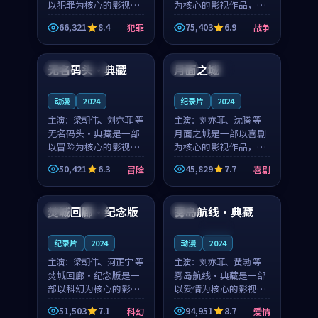
以犯罪为核心的影视作
为核心的影视作品，围
品，围绕危机、反转与
绕危机、反转与人物成
66,321
8.4
75,403
6.9
犯罪
战争
人物成长展开，整体节
长展开，整体节奏紧
99:23
99:05
奏紧凑，值得推荐观
凑，值得推荐观看。
看。
无名码头·典藏
月面之城
中国
独播
泰国
完结
动漫
2024
纪录片
2024
主演：
梁朝伟、刘亦菲 等
主演：
刘亦菲、沈腾 等
无名码头·典藏是一部
月面之城是一部以喜剧
以冒险为核心的影视作
为核心的影视作品，围
品，围绕危机、反转与
绕危机、反转与人物成
50,421
6.3
45,829
7.7
冒险
喜剧
人物成长展开，整体节
长展开，整体节奏紧
99:43
99:36
奏紧凑，值得推荐观
凑，值得推荐观看。
看。
焚城回廊·纪念版
雾岛航线·典藏
美国
高分
韩国
连载中
纪录片
2024
动漫
2024
主演：
梁朝伟、河正宇 等
主演：
刘亦菲、黄渤 等
焚城回廊·纪念版是一
雾岛航线·典藏是一部
部以科幻为核心的影视
以爱情为核心的影视作
作品，围绕危机、反转
品，围绕危机、反转与
51,503
7.1
94,951
8.7
科幻
爱情
与人物成长展开，整体
人物成长展开，整体节