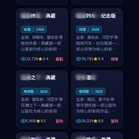
99:28
99:07
节奏紧凑，值得推荐观
奏紧凑，值得推荐观
看。
看。
暗夜终章·典藏
暗夜列车·纪念版
中国
杜比
中国
4K
动漫
2024
动漫
2024
主演：
梁朝伟、雷佳音 等
主演：
雷佳音、河正宇 等
暗夜终章·典藏是一部
暗夜列车·纪念版是一
以喜剧为核心的影视作
部以惊悚为核心的影视
品，围绕危机、反转与
作品，围绕危机、反转
23,739
8.4
70,792
6.4
喜剧
惊悚
人物成长展开，整体节
与人物成长展开，整体
99:25
99:32
奏紧凑，值得推荐观
节奏紧凑，值得推荐观
看。
看。
狂潮之下·典藏
零号潜伏
韩国
完结
法国
热播
电视剧
2024
电视剧
2024
主演：
雷佳音、河正宇 等
主演：
周迅、章子怡 等
狂潮之下·典藏是一部
零号潜伏是一部以冒险
以冒险为核心的影视作
为核心的影视作品，围
品，围绕危机、反转与
绕危机、反转与人物成
5,608
8.5
20,224
6.8
冒险
冒险
人物成长展开，整体节
长展开，整体节奏紧
99:04
99:22
奏紧凑，值得推荐观
凑，值得推荐观看。
看。
中国
热播
中国
4K