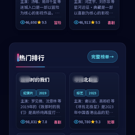
主演：
汤唯、易烊千玺 等
主演：
河正宇、刘亦菲 等
迷城入口是一部以冒险
星河远征·典藏是一部
为核心的影视作品，围
以喜剧为核心的影视作
绕危机、反转与人物成
品，围绕危机、反转与
46,698
9.5
46,913
9.5
冒险
喜剧
长展开，整体节奏紧
人物成长展开，整体节
凑，值得推荐观看。
奏紧凑，值得推荐观
看。
热门排行
完整榜单
99:22
99:18
致那时的我们
寻找北极星
中国
4K
中国
4K
纪录片
2019
综艺
2023
主演：
罗见微、沈意林 等
主演：
谢以诺、高若初 等
2019年的《致那时的我
《寻找北极星》是2023
们》是高桥纯再度打磨
年中国香港出品的犯罪
的喜剧佳作。中国大陆
新作，主创团队希望用
98,831
7.8
98,780
9.3
喜剧
犯罪
的取景与都市寓言的氛
公路冒险的故事让观众
99:44
99:40
围相互成就，罗见微与
停下来想一想。谢以诺