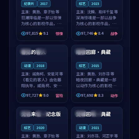
纪录片
2017
综艺
2023
主演：
黄渤、章子怡 等
主演：
沈腾、易烊千玺 等
狂潮降临是一部以惊悚
深海惊魂是一部以战争
为核心的影视作品，围
为核心的影视作品，围
绕危机、反转与人物成
绕危机、反转与人物成
97,815
9.1
97,746
8.4
惊悚
战争
长展开，整体节奏紧
长展开，整体节奏紧
99:05
99:06
凑，值得推荐观看。
凑，值得推荐观看。
看见的客人
暗夜回廊·典藏
泰国
完结
法国
连载中
动漫
2018
综艺
2015
主演：
戚南柯、安星河 等
主演：
黄渤、刘亦菲 等
《看见的客人》由佐藤
暗夜回廊·典藏是一部
翔执导，戚南柯、安星
以动作为核心的影视作
河领衔主演，是一部
品，围绕危机、反转与
97,727
9.0
97,698
8.3
冒险
动作
2018年上映的泰国冒险
人物成长展开，整体节
99:32
99:13
动漫。影片以海岸抒情
奏紧凑，值得推荐观
为切入，呈现一段从初
看。
无名来信·纪念版
焚城回响·典藏
中国
高分
泰国
院线
遇到告别都浸着真实情
绪...
综艺
2020
动漫
2021
主演：
黄渤、章子怡 等
主演：
刘亦菲、河正宇 等