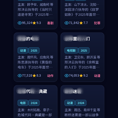
主演：
顾予安、戚南柯 等
主演：
山下凉太、沈知韵
邢沐云执导的《当时只
等
滨田凉介执导的《旧梦
道是寻常》于2025年面
如新》于2025年面世，
世，泰国的城市气质与
中国台湾的城市气质与
95,324
9.3
71,842
7.7
喜剧
犯罪
母女情深的人物心境共
异国相遇的人物心境共
99:20
99:56
同构筑了影片基调。顾
同构筑了影片基调。山
予安、戚南柯用细腻的
下凉太、沈知韵用细腻
黄昏的电车
余晖里的人们
日本
4K
泰国
完结
表演撑起整部喜剧电
的表演撑起整部犯罪
影...
电...
动漫
2025
电视剧
2025
主演：
周怀风、应南风 等
主演：
卫见秋、顾沂溪 等
陈思源执导的《黄昏的
邢沐云执导的《余晖里
电车》于2025年面世，
的人们》于2025年面
日本的城市气质与渔村
世，泰国的城市气质与
77,528
8.3
74,053
9.2
动作
动漫
故事的人物心境共同构
小镇生活的人物心境共
99:36
93:19
筑了影片基调。周怀
同构筑了影片基调。卫
风、应南风用细腻的表
见秋、顾沂溪用细腻的
危城代码·典藏
断桥迷雾
韩国
完结
日本
杜比
演撑起整部动作电影，
表演撑起整部动漫电
剧...
影，...
电影
2024
动漫
2024
主演：
木村拓哉、章子怡
主演：
周迅、易烊千玺 等
等
危城代码·典藏是一部
断桥迷雾是一部以战争