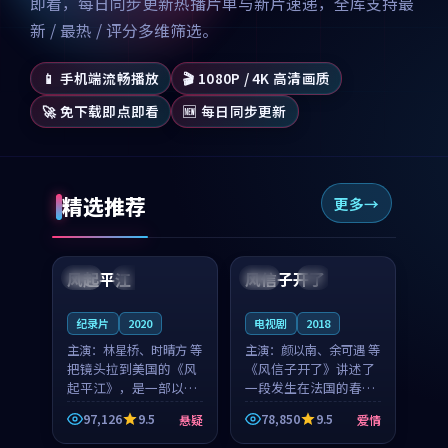
即看，每日同步更新热播片单与新片速递，全库支持最
新 / 最热 / 评分多维筛选。
📱 手机端流畅播放
🎬 1080P / 4K 高清画质
🚀 免下载即点即看
🆕 每日同步更新
精选推荐
更多
99:07
99:21
风起平江
风信子开了
美国
完结
法国
4K
纪录片
2020
电视剧
2018
主演：
林星桥、时晴方 等
主演：
颜以南、余可遇 等
把镜头拉到美国的《风
《风信子开了》讲述了
起平江》，是一部以时
一段发生在法国的春日
光记忆为底色的悬疑作
漫步故事。颜以南饰演
97,126
9.5
78,850
9.5
悬疑
爱情
品。林星桥和时晴方贡
的主角与余可遇的角色
99:53
99:40
献了2020年颇受关注的
因一场意外卷入更深的