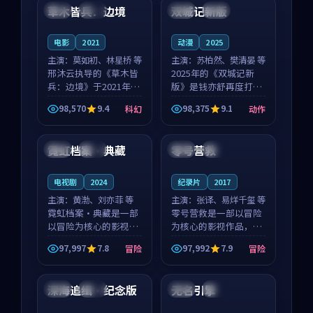
沈意林的对手戏自然克
领衔，高若初担任重要
草木皆兵：边境
双城记新版
泰国
独播
中国
独播
制，让整部影片在悬
角色，戚南柯的叙事
念...
节...
电影
2021
动漫
2025
主演：
莫如初、林星桥 等
主演：
苏柏然、樊清晏 等
邢沐云执导的《草木皆
2025年的《双城记新
兵：边境》于2021年面
版》是钱亦舒再度打磨
世，泰国的城市气质与
的动作佳作。中国大陆
98,570
9.4
98,375
9.1
科幻
动作
校园青春的人物心境共
的取景与沙漠探险的氛
99:48
99:51
同构筑了影片基调。莫
围相互成就，苏柏然与
如初、林星桥用细腻的
樊清晏的对手戏自然克
霓虹档案·典藏
零号营救
英国
独播
英国
独播
表演撑起整部科幻电
制，让整部影片在悬念
影...
与...
电视剧
2024
纪录片
2017
主演：
黄渤、刘亦菲 等
主演：
张译、易烊千玺 等
霓虹档案·典藏是一部
零号营救是一部以冒险
以冒险为核心的影视作
为核心的影视作品，围
品，围绕危机、反转与
绕危机、反转与人物成
97,997
7.8
97,992
7.9
冒险
冒险
人物成长展开，整体节
长展开，整体节奏紧
94:31
89:49
奏紧凑，值得推荐观
凑，值得推荐观看。
看。
深海追缉·纪念版
无名引擎
中国
高分
日本
热播