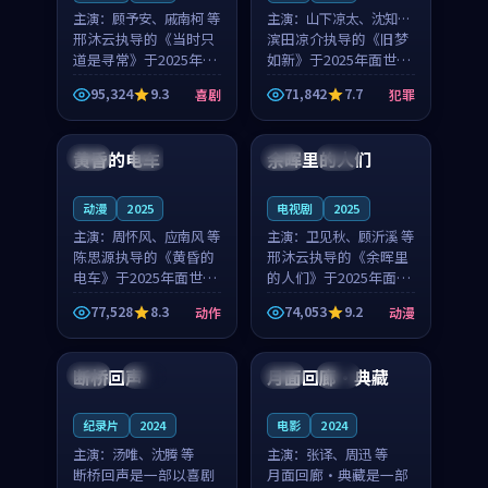
主演：
顾予安、戚南柯 等
主演：
山下凉太、沈知韵
邢沐云执导的《当时只
等
滨田凉介执导的《旧梦
道是寻常》于2025年面
如新》于2025年面世，
世，泰国的城市气质与
中国台湾的城市气质与
95,324
9.3
71,842
7.7
喜剧
犯罪
母女情深的人物心境共
异国相遇的人物心境共
99:20
99:56
同构筑了影片基调。顾
同构筑了影片基调。山
予安、戚南柯用细腻的
下凉太、沈知韵用细腻
黄昏的电车
余晖里的人们
日本
4K
泰国
完结
表演撑起整部喜剧电
的表演撑起整部犯罪
影...
电...
动漫
2025
电视剧
2025
主演：
周怀风、应南风 等
主演：
卫见秋、顾沂溪 等
陈思源执导的《黄昏的
邢沐云执导的《余晖里
电车》于2025年面世，
的人们》于2025年面
日本的城市气质与渔村
世，泰国的城市气质与
77,528
8.3
74,053
9.2
动作
动漫
故事的人物心境共同构
小镇生活的人物心境共
99:23
99:42
筑了影片基调。周怀
同构筑了影片基调。卫
风、应南风用细腻的表
见秋、顾沂溪用细腻的
断桥回声
月面回廊·典藏
中国
杜比
泰国
独播
演撑起整部动作电影，
表演撑起整部动漫电
剧...
影，...
纪录片
2024
电影
2024
主演：
汤唯、沈腾 等
主演：
张译、周迅 等
断桥回声是一部以喜剧
月面回廊·典藏是一部