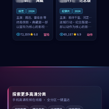
终局倒影·典藏
迷城行动·纪念版
综艺
2024
纪录片
2024
主演：
周迅、雷佳音 等
主演：
易烊千玺、河正宇
终局倒影·典藏是一部
等
迷城行动·纪念版是一
以冒险为核心的影视作
部以动作为核心的影视
品，围绕危机、反转与
作品，围绕危机、反转
72,359
6.8
65,187
6.9
冒险
动作
人物成长展开，整体节
与人物成长展开，整体
奏紧凑，值得推荐观
节奏紧凑，值得推荐观
看。
看。
探索更多高清分类
手机高清视频在线看 · 全分区一键直达