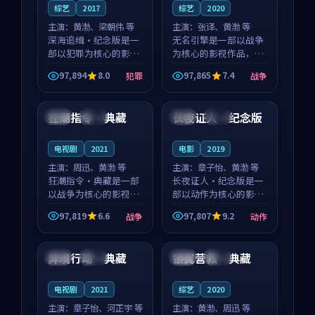
综艺
2017
综艺
2020
主演：
黄渤、梁朝伟 等
主演：
张译、黄渤 等
深海追缉·纪念版是一
无名引擎是一部以战争
部以犯罪为核心的影视
为核心的影视作品，围
作品，围绕危机、反转
绕危机、反转与人物成
97,894
8.0
97,865
7.4
犯罪
战争
与人物成长展开，整体
长展开，整体节奏紧
94:51
91:38
节奏紧凑，值得推荐观
凑，值得推荐观看。
看。
狂潮指令·典藏
长夜证人·纪念版
美国
院线
法国
完结
电视剧
2021
电影
2019
主演：
周迅、黄渤 等
主演：
章子怡、黄渤 等
狂潮指令·典藏是一部
长夜证人·纪念版是一
以战争为核心的影视作
部以动作为核心的影视
品，围绕危机、反转与
作品，围绕危机、反转
97,819
6.6
97,807
9.2
战争
动作
人物成长展开，整体节
与人物成长展开，整体
99:50
99:33
奏紧凑，值得推荐观
节奏紧凑，值得推荐观
看。
看。
异境行动·典藏
银翼营救·典藏
美国
高分
韩国
院线
电视剧
2021
综艺
2020
主演：
章子怡、河正宇 等
主演：
黄渤、周迅 等