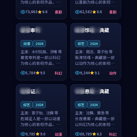
为核心的影视作品，围
以喜剧为核心的影视作
绕危机、反转与人物成
品，围绕危机、反转与
73,663
6.6
62,582
8.6
喜剧
喜剧
长展开，整体节奏紧
人物成长展开，整体节
99:49
99:25
凑，值得推荐观看。
奏紧凑，值得推荐观
看。
暴雪审判
南港惊魂·典藏
韩国
院线
泰国
热播
动漫
2024
综艺
2024
主演：
木村拓哉、汤唯 等
主演：
周迅、章子怡 等
暴雪审判是一部以科幻
南港惊魂·典藏是一部
为核心的影视作品，围
以动作为核心的影视作
绕危机、反转与人物成
品，围绕危机、反转与
5,784
9.5
9,244
9.1
科幻
动作
长展开，整体节奏紧
人物成长展开，整体节
99:01
95:23
凑，值得推荐观看。
奏紧凑，值得推荐观
看。
危城证人
长夜悬案·典藏
中国
热播
中国
杜比
综艺
2024
综艺
2024
主演：
章子怡、沈腾 等
主演：
沈腾、黄渤 等
危城证人是一部以动漫
长夜悬案·典藏是一部
为核心的影视作品，围
以科幻为核心的影视作
绕危机、反转与人物成
品，围绕危机、反转与
9,785
9.0
88,789
6.5
动漫
科幻
长展开，整体节奏紧
人物成长展开，整体节