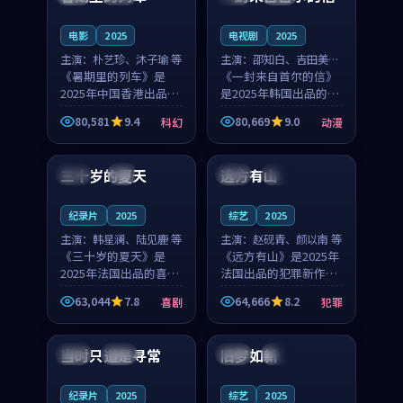
之...
与...
电影
2025
电视剧
2025
主演：
朴艺珍、沐子瑜 等
主演：
邵知白、吉田美琴
《暑期里的列车》是
等
《一封来自首尔的信》
2025年中国香港出品的
是2025年韩国出品的动
科幻新作，主创团队希
漫新作，主创团队希望
80,581
9.4
80,669
9.0
科幻
动漫
望用城市夜归人的故事
用高考往事的故事让观
99:12
99:48
让观众停下来想一想。
众停下来想一想。邵知
朴艺珍领衔，沐子瑜担
白领衔，吉田美琴担任
三十岁的夏天
远方有山
法国
4K
法国
独播
任重要角色，郑书延的
重要角色，谢承南的
叙...
叙...
纪录片
2025
综艺
2025
主演：
韩星澜、陆见鹿 等
主演：
赵砚青、颜以南 等
《三十岁的夏天》是
《远方有山》是2025年
2025年法国出品的喜剧
法国出品的犯罪新作，
新作，主创团队希望用
主创团队希望用高校追
63,044
7.8
64,666
8.2
喜剧
犯罪
深夜电台的故事让观众
梦的故事让观众停下来
99:32
99:08
停下来想一想。韩星澜
想一想。赵砚青领衔，
领衔，陆见鹿担任重要
颜以南担任重要角色，
当时只道是寻常
旧梦如新
泰国
杜比
中国
高分
角色，山田纯一的叙事
山田纯一的叙事节奏
节...
一...
纪录片
2025
综艺
2025