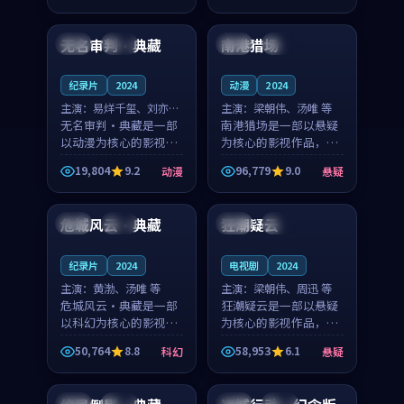
99:03
99:56
凑，值得推荐观看。
奏紧凑，值得推荐观
看。
无名审判·典藏
南港猎场
美国
热播
法国
杜比
纪录片
2024
动漫
2024
主演：
易烊千玺、刘亦菲
主演：
梁朝伟、汤唯 等
等
无名审判·典藏是一部
南港猎场是一部以悬疑
以动漫为核心的影视作
为核心的影视作品，围
品，围绕危机、反转与
绕危机、反转与人物成
19,804
9.2
96,779
9.0
动漫
悬疑
人物成长展开，整体节
长展开，整体节奏紧
99:19
99:24
奏紧凑，值得推荐观
凑，值得推荐观看。
看。
危城风云·典藏
狂潮疑云
中国
高分
中国
院线
纪录片
2024
电视剧
2024
主演：
黄渤、汤唯 等
主演：
梁朝伟、周迅 等
危城风云·典藏是一部
狂潮疑云是一部以悬疑
以科幻为核心的影视作
为核心的影视作品，围
品，围绕危机、反转与
绕危机、反转与人物成
50,764
8.8
58,953
6.1
科幻
悬疑
人物成长展开，整体节
长展开，整体节奏紧
99:54
99:12
奏紧凑，值得推荐观
凑，值得推荐观看。
看。
韩国
院线
日本
独播