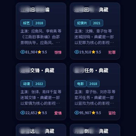
合作演出，影片在情感
纠葛，爱情元素贯穿始
江南旧事新编
迷城回响·典藏
日本
院线
中国
完结
层次与现实质感之间
终，节奏稳健而富有张
游...
力，...
综艺
2018
纪录片
2021
主演：
应南风、李宥真 等
主演：
沈腾、章子怡 等
《江南旧事新编》由邵
迷城回响·典藏是一部
景明执导，应南风、李
以犯罪为核心的影视作
宥真领衔主演，是一部
品，围绕危机、反转与
81,984
9.5
19,918
9.5
惊悚
犯罪
2018年上映的日本惊悚
人物成长展开，整体节
99:14
99:24
综艺。影片以邻里温情
奏紧凑，值得推荐观
为切入，呈现一段从初
看。
迷城交锋·典藏
星河任务·典藏
泰国
韩国
遇到告别都浸着真实
情...
连载中
连载中
动漫
2022
电影
2018
主演：
张译、易烊千玺 等
主演：
章子怡、刘亦菲 等
迷城交锋·典藏是一部
星河任务·典藏是一部
以爱情为核心的影视作
以冒险为核心的影视作
品，围绕危机、反转与
品，围绕危机、反转与
22,652
9.5
95,907
9.5
爱情
冒险
人物成长展开，整体节
人物成长展开，整体节
99:41
99:51
奏紧凑，值得推荐观
奏紧凑，值得推荐观
看。
看。
暴雪远征·典藏
月面倒影·典藏
法国
完结
泰国
完结