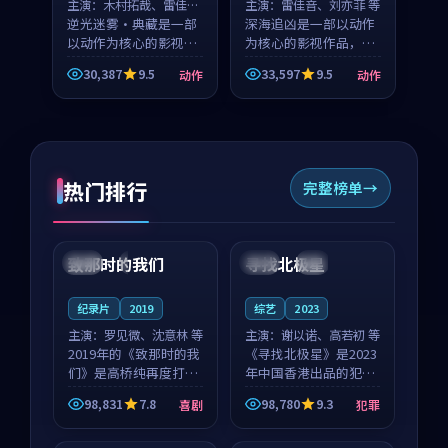
主演：
木村拓哉、雷佳音
主演：
雷佳音、刘亦菲 等
等
逆光迷雾·典藏是一部
深海追凶是一部以动作
以动作为核心的影视作
为核心的影视作品，围
品，围绕危机、反转与
绕危机、反转与人物成
30,387
9.5
33,597
9.5
动作
动作
人物成长展开，整体节
长展开，整体节奏紧
奏紧凑，值得推荐观
凑，值得推荐观看。
看。
热门排行
完整榜单
99:22
99:18
致那时的我们
寻找北极星
中国
4K
中国
4K
纪录片
2019
综艺
2023
主演：
罗见微、沈意林 等
主演：
谢以诺、高若初 等
2019年的《致那时的我
《寻找北极星》是2023
们》是高桥纯再度打磨
年中国香港出品的犯罪
的喜剧佳作。中国大陆
新作，主创团队希望用
98,831
7.8
98,780
9.3
喜剧
犯罪
的取景与都市寓言的氛
公路冒险的故事让观众
99:44
99:40
围相互成就，罗见微与
停下来想一想。谢以诺