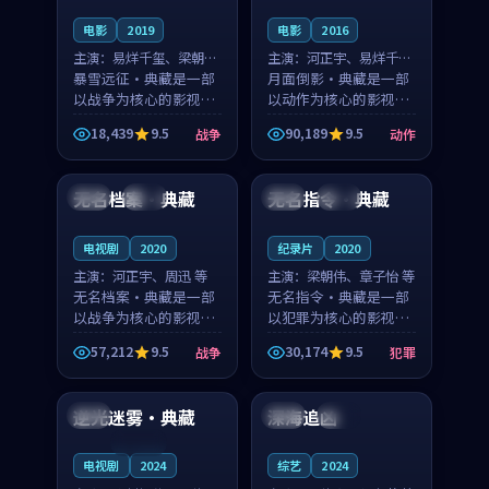
电影
2019
电影
2016
主演：
易烊千玺、梁朝伟
主演：
河正宇、易烊千玺
等
暴雪远征·典藏是一部
等
月面倒影·典藏是一部
以战争为核心的影视作
以动作为核心的影视作
品，围绕危机、反转与
品，围绕危机、反转与
18,439
9.5
90,189
9.5
战争
动作
人物成长展开，整体节
人物成长展开，整体节
99:17
99:07
奏紧凑，值得推荐观
奏紧凑，值得推荐观
看。
看。
无名档案·典藏
无名指令·典藏
日本
热播
韩国
杜比
电视剧
2020
纪录片
2020
主演：
河正宇、周迅 等
主演：
梁朝伟、章子怡 等
无名档案·典藏是一部
无名指令·典藏是一部
以战争为核心的影视作
以犯罪为核心的影视作
品，围绕危机、反转与
品，围绕危机、反转与
57,212
9.5
30,174
9.5
战争
犯罪
人物成长展开，整体节
人物成长展开，整体节
93:18
99:17
奏紧凑，值得推荐观
奏紧凑，值得推荐观
看。
看。
逆光迷雾·典藏
深海追凶
中国
中国
独播
连载中
电视剧
2024
综艺
2024