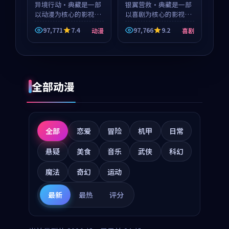
异境行动·典藏是一部
银翼营救·典藏是一部
以动漫为核心的影视作
以喜剧为核心的影视作
品，围绕危机、反转与
品，围绕危机、反转与
97,771
7.4
97,766
9.2
动漫
喜剧
人物成长展开，整体节
人物成长展开，整体节
奏紧凑，值得推荐观
奏紧凑，值得推荐观
看。
看。
全部动漫
全部
恋爱
冒险
机甲
日常
悬疑
美食
音乐
武侠
科幻
魔法
奇幻
运动
最新
最热
评分