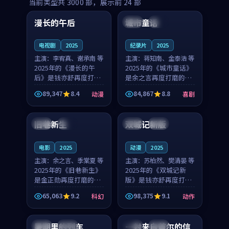
99:16
99:52
当前类型共
3000
部，展示前
24
部
漫长的午后
城市童话
中国
高分
美国
院线
电视剧
2025
纪录片
2025
主演：
李宥真、谢承南 等
主演：
蒋知南、金泰浩 等
2025年的《漫长的午
2025年的《城市童话》
后》是钱亦舒再度打磨
是余之言再度打磨的喜
的动漫佳作。中国大陆
剧佳作。美国的取景与
89,347
8.4
84,867
8.8
动漫
喜剧
的取景与海岛日常的氛
历史战争的氛围相互成
99:04
99:40
围相互成就，李宥真与
就，蒋知南与金泰浩的
谢承南的对手戏自然克
对手戏自然克制，让整
旧巷新生
双城记新版
英国
完结
中国
独播
制，让整部影片在悬念
部影片在悬念与温度
与...
之...
电影
2025
动漫
2025
主演：
余之言、季棠夏 等
主演：
苏柏然、樊清晏 等
2025年的《旧巷新生》
2025年的《双城记新
是金正勋再度打磨的科
版》是钱亦舒再度打磨
幻佳作。英国的取景与
的动作佳作。中国大陆
65,063
9.2
98,375
9.1
科幻
动作
雨夜物语的氛围相互成
的取景与沙漠探险的氛
99:24
99:36
就，余之言与季棠夏的
围相互成就，苏柏然与
对手戏自然克制，让整
樊清晏的对手戏自然克
暑期里的列车
一封来自首尔的信
中国
杜比
韩国
热播
部影片在悬念与温度
制，让整部影片在悬念