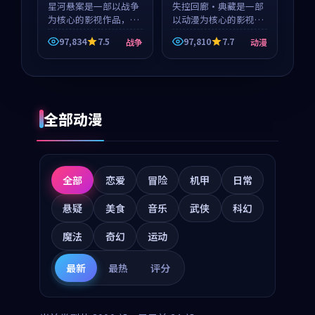
星河悬案是一部以战争
失控回廊·典藏是一部
为核心的影视作品，围
以动漫为核心的影视作
绕危机、反转与人物成
品，围绕危机、反转与
97,834
7.5
97,810
7.7
战争
动漫
长展开，整体节奏紧
人物成长展开，整体节
凑，值得推荐观看。
奏紧凑，值得推荐观
看。
全部动漫
全部
恋爱
冒险
机甲
日常
悬疑
美食
音乐
武侠
科幻
魔法
奇幻
运动
最新
最热
评分