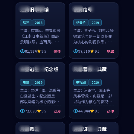
合作演出，影片在情感
纠葛，爱情元素贯穿始
江南旧事新编
银翼信号
日本
院线
日本
4K
层次与现实质感之间
终，节奏稳健而富有张
游...
力，...
综艺
2018
纪录片
2019
主演：
应南风、李宥真 等
主演：
章子怡、刘亦菲 等
《江南旧事新编》由邵
银翼信号是一部以犯罪
景明执导，应南风、李
为核心的影视作品，围
宥真领衔主演，是一部
绕危机、反转与人物成
81,984
9.5
97,510
9.5
惊悚
犯罪
2018年上映的日本惊悚
长展开，整体节奏紧
99:21
99:25
综艺。影片以邻里温情
凑，值得推荐观看。
为切入，呈现一段从初
白昼逃生·纪念版
风暴营救·典藏
韩国
独播
日本
完结
遇到告别都浸着真实
情...
电影
2019
电视剧
2019
主演：
易烊千玺、沈腾 等
主演：
河正宇、张译 等
白昼逃生·纪念版是一
风暴营救·典藏是一部
部以动漫为核心的影视
以动作为核心的影视作
作品，围绕危机、反转
品，围绕危机、反转与
72,030
9.5
44,944
9.5
动漫
动作
与人物成长展开，整体
人物成长展开，整体节
99:50
99:50
节奏紧凑，值得推荐观
奏紧凑，值得推荐观
看。
看。
月面风云
迷城证词·典藏
韩国
独播
中国
独播