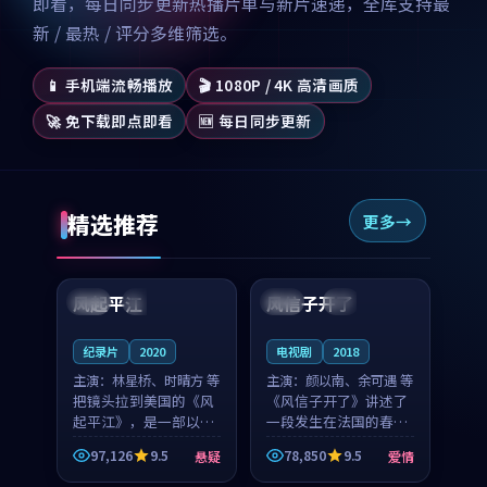
即看，每日同步更新热播片单与新片速递，全库支持最
新 / 最热 / 评分多维筛选。
📱 手机端流畅播放
🎬 1080P / 4K 高清画质
🚀 免下载即点即看
🆕 每日同步更新
精选推荐
更多
99:07
99:21
风起平江
风信子开了
美国
完结
法国
4K
纪录片
2020
电视剧
2018
主演：
林星桥、时晴方 等
主演：
颜以南、余可遇 等
把镜头拉到美国的《风
《风信子开了》讲述了
起平江》，是一部以时
一段发生在法国的春日
光记忆为底色的悬疑作
漫步故事。颜以南饰演
97,126
9.5
78,850
9.5
悬疑
爱情
品。林星桥和时晴方贡
的主角与余可遇的角色
99:53
99:00
献了2020年颇受关注的
因一场意外卷入更深的