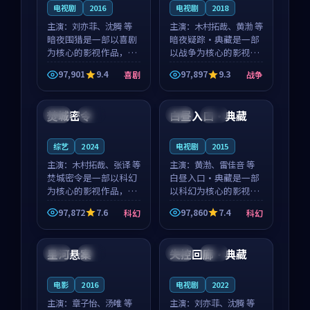
电视剧
2016
电视剧
2018
主演：
刘亦菲、沈腾 等
主演：
木村拓哉、黄渤 等
暗夜围猎是一部以喜剧
暗夜疑踪·典藏是一部
为核心的影视作品，围
以战争为核心的影视作
绕危机、反转与人物成
品，围绕危机、反转与
97,901
9.4
97,897
9.3
喜剧
战争
长展开，整体节奏紧
人物成长展开，整体节
99:38
99:34
凑，值得推荐观看。
奏紧凑，值得推荐观
看。
焚城密令
白昼入口·典藏
泰国
杜比
中国
热播
综艺
2024
电视剧
2015
主演：
木村拓哉、张译 等
主演：
黄渤、雷佳音 等
焚城密令是一部以科幻
白昼入口·典藏是一部
为核心的影视作品，围
以科幻为核心的影视作
绕危机、反转与人物成
品，围绕危机、反转与
97,872
7.6
97,860
7.4
科幻
科幻
长展开，整体节奏紧
人物成长展开，整体节
99:57
99:41
凑，值得推荐观看。
奏紧凑，值得推荐观
看。
星河悬案
失控回廊·典藏
韩国
完结
中国
完结
电影
2016
电视剧
2022
主演：
章子怡、汤唯 等
主演：
刘亦菲、沈腾 等