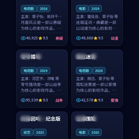
电视剧
2016
电影
2019
主演：
章子怡、易烊千玺
主演：
雷佳音、章子怡 等
等
月面风云是一部以悬疑
迷城证词·典藏是一部
为核心的影视作品，围
以动漫为核心的影视作
绕危机、反转与人物成
品，围绕危机、反转与
40,925
9.5
49,888
9.5
悬疑
动漫
长展开，整体节奏紧
人物成长展开，整体节
99:03
99:13
凑，值得推荐观看。
奏紧凑，值得推荐观
看。
零号猎场
霓虹迷雾
中国
热播
中国
院线
电视剧
2019
电视剧
2024
主演：
河正宇、汤唯 等
主演：
周迅、章子怡 等
零号猎场是一部以战争
霓虹迷雾是一部以爱情
为核心的影视作品，围
为核心的影视作品，围
绕危机、反转与人物成
绕危机、反转与人物成
95,539
9.5
42,578
9.5
战争
爱情
长展开，整体节奏紧
长展开，整体节奏紧
99:03
99:18
凑，值得推荐观看。
凑，值得推荐观看。
终局回响·纪念版
狂潮围猎
中国
4K
泰国
4K
综艺
2023
电影
2015