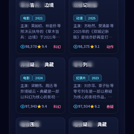
沈意林的对手戏自然克
领衔，高若初担任重要
草木皆兵：边境
双城记新版
泰国
独播
中国
独播
制，让整部影片在悬
角色，戚南柯的叙事
念...
节...
电影
2021
动漫
2025
主演：
莫如初、林星桥 等
主演：
苏柏然、樊清晏 等
邢沐云执导的《草木皆
2025年的《双城记新
兵：边境》于2021年面
版》是钱亦舒再度打磨
世，泰国的城市气质与
的动作佳作。中国大陆
98,570
9.4
98,375
9.1
科幻
动作
校园青春的人物心境共
的取景与沙漠探险的氛
90:23
99:48
同构筑了影片基调。莫
围相互成就，苏柏然与
如初、林星桥用细腻的
樊清晏的对手戏自然克
异境疑云·典藏
零号列车
韩国
高分
泰国
杜比
表演撑起整部科幻电
制，让整部影片在悬念
影...
与...
电影
2024
纪录片
2023
主演：
梁朝伟、周迅 等
主演：
刘亦菲、章子怡 等
异境疑云·典藏是一部
零号列车是一部以悬疑
以科幻为核心的影视作
为核心的影视作品，围
品，围绕危机、反转与
绕危机、反转与人物成
97,943
9.4
97,934
6.2
科幻
悬疑
人物成长展开，整体节
长展开，整体节奏紧
99:03
99:34
奏紧凑，值得推荐观
凑，值得推荐观看。
看。
暗夜围猎
暗夜疑踪·典藏
英国
院线
泰国
热播