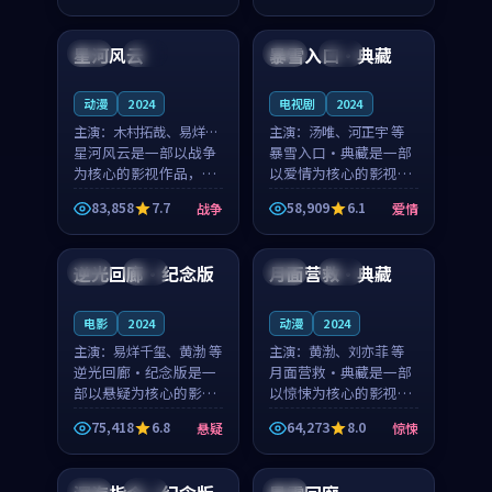
99:27
95:53
凑，值得推荐观看。
节奏紧凑，值得推荐观
看。
星河风云
暴雪入口·典藏
中国
完结
美国
高分
动漫
2024
电视剧
2024
主演：
木村拓哉、易烊千
主演：
汤唯、河正宇 等
玺 等
星河风云是一部以战争
暴雪入口·典藏是一部
为核心的影视作品，围
以爱情为核心的影视作
绕危机、反转与人物成
品，围绕危机、反转与
83,858
7.7
58,909
6.1
战争
爱情
长展开，整体节奏紧
人物成长展开，整体节
99:07
99:18
凑，值得推荐观看。
奏紧凑，值得推荐观
看。
逆光回廊·纪念版
月面营救·典藏
中国
独播
美国
高分
电影
2024
动漫
2024
主演：
易烊千玺、黄渤 等
主演：
黄渤、刘亦菲 等
逆光回廊·纪念版是一
月面营救·典藏是一部
部以悬疑为核心的影视
以惊悚为核心的影视作
作品，围绕危机、反转
品，围绕危机、反转与
75,418
6.8
64,273
8.0
悬疑
惊悚
与人物成长展开，整体
人物成长展开，整体节
99:09
99:01
节奏紧凑，值得推荐观
奏紧凑，值得推荐观
看。
看。
泰国
杜比
法国