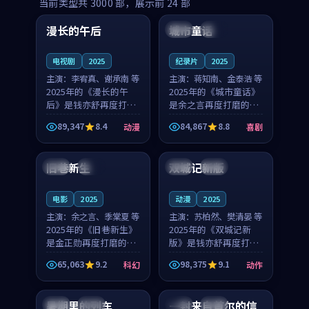
99:16
99:52
当前类型共
3000
部，展示前
24
部
漫长的午后
城市童话
中国
高分
美国
院线
电视剧
2025
纪录片
2025
主演：
李宥真、谢承南 等
主演：
蒋知南、金泰浩 等
2025年的《漫长的午
2025年的《城市童话》
后》是钱亦舒再度打磨
是余之言再度打磨的喜
的动漫佳作。中国大陆
剧佳作。美国的取景与
89,347
8.4
84,867
8.8
动漫
喜剧
的取景与海岛日常的氛
历史战争的氛围相互成
99:04
99:40
围相互成就，李宥真与
就，蒋知南与金泰浩的
谢承南的对手戏自然克
对手戏自然克制，让整
旧巷新生
双城记新版
英国
完结
中国
独播
制，让整部影片在悬念
部影片在悬念与温度
与...
之...
电影
2025
动漫
2025
主演：
余之言、季棠夏 等
主演：
苏柏然、樊清晏 等
2025年的《旧巷新生》
2025年的《双城记新
是金正勋再度打磨的科
版》是钱亦舒再度打磨
幻佳作。英国的取景与
的动作佳作。中国大陆
65,063
9.2
98,375
9.1
科幻
动作
雨夜物语的氛围相互成
的取景与沙漠探险的氛
99:24
99:36
就，余之言与季棠夏的
围相互成就，苏柏然与
对手戏自然克制，让整
樊清晏的对手戏自然克
暑期里的列车
一封来自首尔的信
中国
杜比
韩国
热播
部影片在悬念与温度
制，让整部影片在悬念