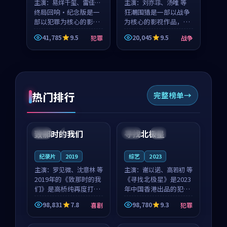
主演：
易烊千玺、雷佳音
主演：
刘亦菲、汤唯 等
等
终局回响·纪念版是一
狂潮围猎是一部以战争
部以犯罪为核心的影视
为核心的影视作品，围
作品，围绕危机、反转
绕危机、反转与人物成
41,785
9.5
20,045
9.5
犯罪
战争
与人物成长展开，整体
长展开，整体节奏紧
节奏紧凑，值得推荐观
凑，值得推荐观看。
看。
热门排行
完整榜单
99:22
99:18
致那时的我们
寻找北极星
中国
4K
中国
4K
纪录片
2019
综艺
2023
主演：
罗见微、沈意林 等
主演：
谢以诺、高若初 等
2019年的《致那时的我
《寻找北极星》是2023
们》是高桥纯再度打磨
年中国香港出品的犯罪
的喜剧佳作。中国大陆
新作，主创团队希望用
98,831
7.8
98,780
9.3
喜剧
犯罪
的取景与都市寓言的氛
公路冒险的故事让观众
99:44
99:40
围相互成就，罗见微与
停下来想一想。谢以诺