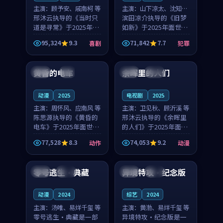
主演：
顾予安、戚南柯 等
主演：
山下凉太、沈知韵
邢沐云执导的《当时只
等
滨田凉介执导的《旧梦
道是寻常》于2025年面
如新》于2025年面世，
世，泰国的城市气质与
中国台湾的城市气质与
95,324
9.3
71,842
7.7
喜剧
犯罪
母女情深的人物心境共
异国相遇的人物心境共
99:20
99:56
同构筑了影片基调。顾
同构筑了影片基调。山
予安、戚南柯用细腻的
下凉太、沈知韵用细腻
黄昏的电车
余晖里的人们
日本
4K
泰国
完结
表演撑起整部喜剧电
的表演撑起整部犯罪
影...
电...
动漫
2025
电视剧
2025
主演：
周怀风、应南风 等
主演：
卫见秋、顾沂溪 等
陈思源执导的《黄昏的
邢沐云执导的《余晖里
电车》于2025年面世，
的人们》于2025年面
日本的城市气质与渔村
世，泰国的城市气质与
77,528
8.3
74,053
9.2
动作
动漫
故事的人物心境共同构
小镇生活的人物心境共
99:34
99:11
筑了影片基调。周怀
同构筑了影片基调。卫
风、应南风用细腻的表
见秋、顾沂溪用细腻的
零号逃生·典藏
异境特攻·纪念版
韩国
院线
中国
独播
演撑起整部动作电影，
表演撑起整部动漫电
剧...
影，...
动漫
2024
综艺
2024
主演：
汤唯、易烊千玺 等
主演：
黄渤、易烊千玺 等
零号逃生·典藏是一部
异境特攻·纪念版是一