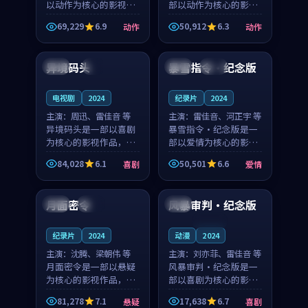
以动作为核心的影视作
部以动作为核心的影视
品，围绕危机、反转与
作品，围绕危机、反转
69,229
6.9
50,912
6.3
动作
动作
人物成长展开，整体节
与人物成长展开，整体
99:18
99:28
奏紧凑，值得推荐观
节奏紧凑，值得推荐观
看。
看。
异境码头
暴雪指令·纪念版
法国
4K
韩国
杜比
电视剧
2024
纪录片
2024
主演：
周迅、雷佳音 等
主演：
雷佳音、河正宇 等
异境码头是一部以喜剧
暴雪指令·纪念版是一
为核心的影视作品，围
部以爱情为核心的影视
绕危机、反转与人物成
作品，围绕危机、反转
84,028
6.1
50,501
6.6
喜剧
爱情
长展开，整体节奏紧
与人物成长展开，整体
90:35
99:47
凑，值得推荐观看。
节奏紧凑，值得推荐观
看。
月面密令
风暴审判·纪念版
日本
热播
英国
连载中
纪录片
2024
动漫
2024
主演：
沈腾、梁朝伟 等
主演：
刘亦菲、雷佳音 等
月面密令是一部以悬疑
风暴审判·纪念版是一
为核心的影视作品，围
部以喜剧为核心的影视
绕危机、反转与人物成
作品，围绕危机、反转
81,278
7.1
17,638
6.7
悬疑
喜剧
长展开，整体节奏紧
与人物成长展开，整体