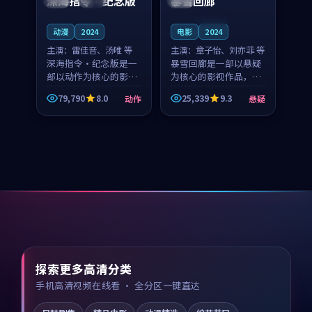
深海指令·纪念版
暴雪回廊
连载中
动漫
2024
电影
2024
主演：
雷佳音、汤唯 等
主演：
章子怡、刘亦菲 等
深海指令·纪念版是一
暴雪回廊是一部以悬疑
部以动作为核心的影视
为核心的影视作品，围
作品，围绕危机、反转
绕危机、反转与人物成
79,790
8.0
25,339
9.3
动作
悬疑
与人物成长展开，整体
长展开，整体节奏紧
节奏紧凑，值得推荐观
凑，值得推荐观看。
看。
探索更多高清分类
手机高清视频在线看 · 全分区一键直达