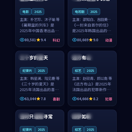
之...
与...
电影
2025
电视剧
2025
主演：
朴艺珍、沐子瑜 等
主演：
邵知白、吉田美琴
《暑期里的列车》是
等
《一封来自首尔的信》
2025年中国香港出品的
是2025年韩国出品的动
科幻新作，主创团队希
漫新作，主创团队希望
80,581
9.4
80,669
9.0
科幻
动漫
望用城市夜归人的故事
用高考往事的故事让观
99:12
99:48
让观众停下来想一想。
众停下来想一想。邵知
朴艺珍领衔，沐子瑜担
白领衔，吉田美琴担任
三十岁的夏天
远方有山
法国
4K
法国
独播
任重要角色，郑书延的
重要角色，谢承南的
叙...
叙...
纪录片
2025
综艺
2025
主演：
韩星澜、陆见鹿 等
主演：
赵砚青、颜以南 等
《三十岁的夏天》是
《远方有山》是2025年
2025年法国出品的喜剧
法国出品的犯罪新作，
新作，主创团队希望用
主创团队希望用高校追
63,044
7.8
64,666
8.2
喜剧
犯罪
深夜电台的故事让观众
梦的故事让观众停下来
99:32
99:08
停下来想一想。韩星澜
想一想。赵砚青领衔，
领衔，陆见鹿担任重要
颜以南担任重要角色，
当时只道是寻常
旧梦如新
泰国
杜比
中国
高分
角色，山田纯一的叙事
山田纯一的叙事节奏
节...
一...
纪录片
2025
综艺
2025