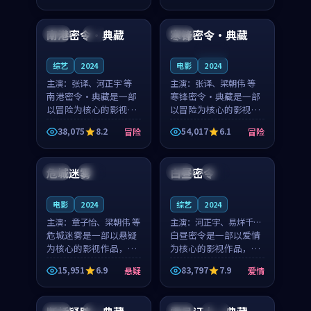
99:09
99:04
奏紧凑，值得推荐观
奏紧凑，值得推荐观
看。
看。
南港密令·典藏
寒锋密令·典藏
中国
4K
泰国
连载中
综艺
2024
电影
2024
主演：
张译、河正宇 等
主演：
张译、梁朝伟 等
南港密令·典藏是一部
寒锋密令·典藏是一部
以冒险为核心的影视作
以冒险为核心的影视作
品，围绕危机、反转与
品，围绕危机、反转与
38,075
8.2
54,017
6.1
冒险
冒险
人物成长展开，整体节
人物成长展开，整体节
99:46
99:45
奏紧凑，值得推荐观
奏紧凑，值得推荐观
看。
看。
危城迷雾
白昼密令
中国
独播
中国
高分
电影
2024
综艺
2024
主演：
章子怡、梁朝伟 等
主演：
河正宇、易烊千玺
危城迷雾是一部以悬疑
等
白昼密令是一部以爱情
为核心的影视作品，围
为核心的影视作品，围
绕危机、反转与人物成
绕危机、反转与人物成
15,951
6.9
83,797
7.9
悬疑
爱情
长展开，整体节奏紧
长展开，整体节奏紧
99:05
99:25
凑，值得推荐观看。
凑，值得推荐观看。
中国
4K
中国
院线