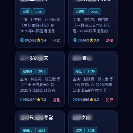
之...
与...
电影
2025
电视剧
2025
主演：
朴艺珍、沐子瑜 等
主演：
邵知白、吉田美琴
《暑期里的列车》是
等
《一封来自首尔的信》
2025年中国香港出品的
是2025年韩国出品的动
科幻新作，主创团队希
漫新作，主创团队希望
80,581
9.4
80,669
9.0
科幻
动漫
望用城市夜归人的故事
用高考往事的故事让观
99:12
99:48
让观众停下来想一想。
众停下来想一想。邵知
朴艺珍领衔，沐子瑜担
白领衔，吉田美琴担任
三十岁的夏天
远方有山
法国
4K
法国
独播
任重要角色，郑书延的
重要角色，谢承南的
叙...
叙...
纪录片
2025
综艺
2025
主演：
韩星澜、陆见鹿 等
主演：
赵砚青、颜以南 等
《三十岁的夏天》是
《远方有山》是2025年
2025年法国出品的喜剧
法国出品的犯罪新作，
新作，主创团队希望用
主创团队希望用高校追
63,044
7.8
64,666
8.2
喜剧
犯罪
深夜电台的故事让观众
梦的故事让观众停下来
99:32
99:08
停下来想一想。韩星澜
想一想。赵砚青领衔，
领衔，陆见鹿担任重要
颜以南担任重要角色，
当时只道是寻常
旧梦如新
泰国
杜比
中国
高分
角色，山田纯一的叙事
山田纯一的叙事节奏
节...
一...
纪录片
2025
综艺
2025