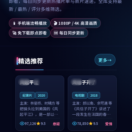
即看，每日同步更新热播片单与新片速递，全库支持最
新 / 最热 / 评分多维筛选。
📱 手机端流畅播放
🎬 1080P / 4K 高清画质
🚀 免下载即点即看
🆕 每日同步更新
精选推荐
更多
99:07
99:21
风起平江
风信子开了
美国
完结
法国
4K
纪录片
2020
电视剧
2018
主演：
林星桥、时晴方 等
主演：
颜以南、余可遇 等
把镜头拉到美国的《风
《风信子开了》讲述了
起平江》，是一部以时
一段发生在法国的春日
光记忆为底色的悬疑作
漫步故事。颜以南饰演
97,126
9.5
78,850
9.5
悬疑
爱情
品。林星桥和时晴方贡
的主角与余可遇的角色
99:53
99:29
献了2020年颇受关注的
因一场意外卷入更深的