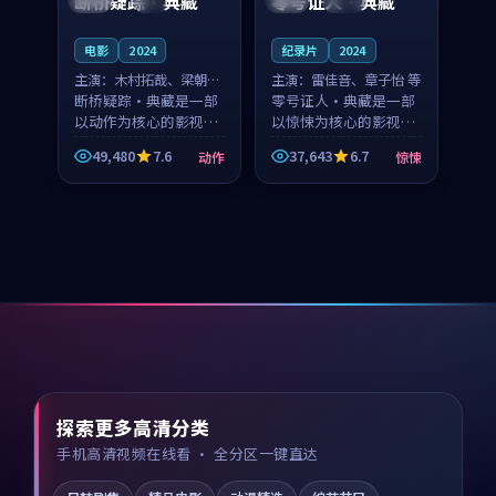
断桥疑踪·典藏
零号证人·典藏
电影
2024
纪录片
2024
主演：
木村拓哉、梁朝伟
主演：
雷佳音、章子怡 等
等
断桥疑踪·典藏是一部
零号证人·典藏是一部
以动作为核心的影视作
以惊悚为核心的影视作
品，围绕危机、反转与
品，围绕危机、反转与
49,480
7.6
37,643
6.7
动作
惊悚
人物成长展开，整体节
人物成长展开，整体节
奏紧凑，值得推荐观
奏紧凑，值得推荐观
看。
看。
探索更多高清分类
手机高清视频在线看 · 全分区一键直达