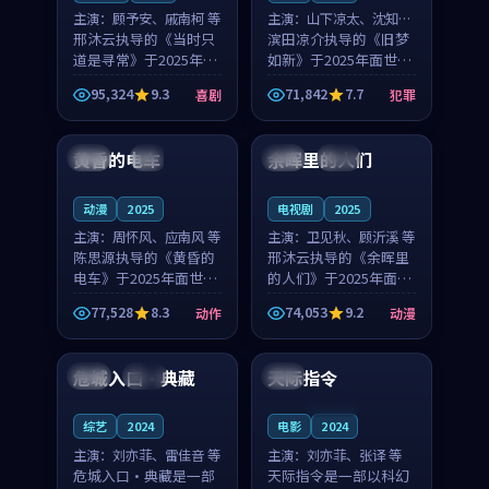
主演：
顾予安、戚南柯 等
主演：
山下凉太、沈知韵
邢沐云执导的《当时只
等
滨田凉介执导的《旧梦
道是寻常》于2025年面
如新》于2025年面世，
世，泰国的城市气质与
中国台湾的城市气质与
95,324
9.3
71,842
7.7
喜剧
犯罪
母女情深的人物心境共
异国相遇的人物心境共
99:20
99:56
同构筑了影片基调。顾
同构筑了影片基调。山
予安、戚南柯用细腻的
下凉太、沈知韵用细腻
黄昏的电车
余晖里的人们
日本
4K
泰国
完结
表演撑起整部喜剧电
的表演撑起整部犯罪
影...
电...
动漫
2025
电视剧
2025
主演：
周怀风、应南风 等
主演：
卫见秋、顾沂溪 等
陈思源执导的《黄昏的
邢沐云执导的《余晖里
电车》于2025年面世，
的人们》于2025年面
日本的城市气质与渔村
世，泰国的城市气质与
77,528
8.3
74,053
9.2
动作
动漫
故事的人物心境共同构
小镇生活的人物心境共
99:14
97:18
筑了影片基调。周怀
同构筑了影片基调。卫
风、应南风用细腻的表
见秋、顾沂溪用细腻的
危城入口·典藏
天际指令
中国
独播
韩国
演撑起整部动作电影，
表演撑起整部动漫电
剧...
影，...
连载中
综艺
2024
电影
2024
主演：
刘亦菲、雷佳音 等
主演：
刘亦菲、张译 等
危城入口·典藏是一部
天际指令是一部以科幻