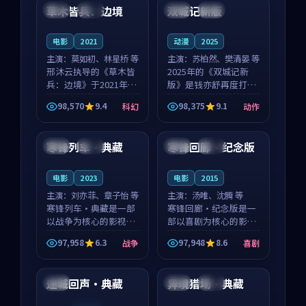
沈意林的对手戏自然克
领衔，高若初担任重要
草木皆兵：边境
双城记新版
泰国
独播
中国
独播
制，让整部影片在悬
角色，戚南柯的叙事
念...
节...
电影
2021
动漫
2025
主演：
莫如初、林星桥 等
主演：
苏柏然、樊清晏 等
邢沐云执导的《草木皆
2025年的《双城记新
兵：边境》于2021年面
版》是钱亦舒再度打磨
世，泰国的城市气质与
的动作佳作。中国大陆
98,570
9.4
98,375
9.1
科幻
动作
校园青春的人物心境共
的取景与沙漠探险的氛
99:41
99:43
同构筑了影片基调。莫
围相互成就，苏柏然与
如初、林星桥用细腻的
樊清晏的对手戏自然克
寒锋列车·典藏
寒锋回廊·纪念版
美国
完结
泰国
完结
表演撑起整部科幻电
制，让整部影片在悬念
影...
与...
电影
2023
电影
2015
主演：
刘亦菲、章子怡 等
主演：
汤唯、沈腾 等
寒锋列车·典藏是一部
寒锋回廊·纪念版是一
以战争为核心的影视作
部以喜剧为核心的影视
品，围绕危机、反转与
作品，围绕危机、反转
97,958
6.3
97,948
8.6
战争
喜剧
人物成长展开，整体节
与人物成长展开，整体
96:48
99:06
奏紧凑，值得推荐观
节奏紧凑，值得推荐观
看。
看。
迷城回声·典藏
异境猎场·典藏
美国
泰国
高分
连载中