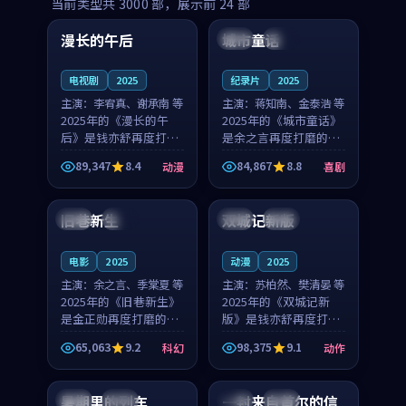
99:16
99:52
当前类型共
3000
部，展示前
24
部
漫长的午后
城市童话
中国
高分
美国
院线
电视剧
2025
纪录片
2025
主演：
李宥真、谢承南 等
主演：
蒋知南、金泰浩 等
2025年的《漫长的午
2025年的《城市童话》
后》是钱亦舒再度打磨
是余之言再度打磨的喜
的动漫佳作。中国大陆
剧佳作。美国的取景与
89,347
8.4
84,867
8.8
动漫
喜剧
的取景与海岛日常的氛
历史战争的氛围相互成
99:04
99:40
围相互成就，李宥真与
就，蒋知南与金泰浩的
谢承南的对手戏自然克
对手戏自然克制，让整
旧巷新生
双城记新版
英国
完结
中国
独播
制，让整部影片在悬念
部影片在悬念与温度
与...
之...
电影
2025
动漫
2025
主演：
余之言、季棠夏 等
主演：
苏柏然、樊清晏 等
2025年的《旧巷新生》
2025年的《双城记新
是金正勋再度打磨的科
版》是钱亦舒再度打磨
幻佳作。英国的取景与
的动作佳作。中国大陆
65,063
9.2
98,375
9.1
科幻
动作
雨夜物语的氛围相互成
的取景与沙漠探险的氛
99:24
99:36
就，余之言与季棠夏的
围相互成就，苏柏然与
对手戏自然克制，让整
樊清晏的对手戏自然克
暑期里的列车
一封来自首尔的信
中国
杜比
韩国
热播
部影片在悬念与温度
制，让整部影片在悬念