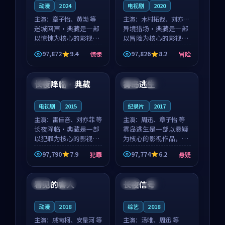
动漫
2024
电视剧
2020
主演：
章子怡、黄渤 等
主演：
木村拓哉、刘亦菲
迷城回声·典藏是一部
等
异境猎场·典藏是一部
以惊悚为核心的影视作
以冒险为核心的影视作
品，围绕危机、反转与
品，围绕危机、反转与
97,872
9.4
97,826
8.2
惊悚
冒险
人物成长展开，整体节
人物成长展开，整体节
99:54
93:33
奏紧凑，值得推荐观
奏紧凑，值得推荐观
看。
看。
长夜降临·典藏
雾岛逃生
英国
4K
英国
热播
电视剧
2015
纪录片
2017
主演：
雷佳音、刘亦菲 等
主演：
周迅、章子怡 等
长夜降临·典藏是一部
雾岛逃生是一部以悬疑
以犯罪为核心的影视作
为核心的影视作品，围
品，围绕危机、反转与
绕危机、反转与人物成
97,790
7.9
97,774
6.2
犯罪
悬疑
人物成长展开，整体节
长展开，整体节奏紧
99:05
90:59
奏紧凑，值得推荐观
凑，值得推荐观看。
看。
看见的客人
长夜信号
泰国
完结
泰国
热播
动漫
2018
综艺
2018
主演：
戚南柯、安星河 等
主演：
汤唯、周迅 等