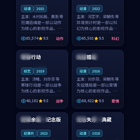
动漫
2015
动漫
2022
主演：
木村拓哉、黄渤 等
主演：
河正宇、梁朝伟 等
狂潮追缉是一部以动作
异境倒计时是一部以科
为核心的影视作品，围
幻为核心的影视作品，
绕危机、反转与人物成
围绕危机、反转与人物
85,574
9.5
65,501
9.5
动作
科幻
长展开，整体节奏紧
成长展开，整体节奏紧
99:48
99:53
凑，值得推荐观看。
凑，值得推荐观看。
寒锋行动
失控猎局
韩国
泰国
热播
连载中
综艺
2019
动漫
2016
主演：
汤唯、刘亦菲 等
主演：
刘亦菲、梁朝伟 等
寒锋行动是一部以战争
失控猎局是一部以爱情
为核心的影视作品，围
为核心的影视作品，围
绕危机、反转与人物成
绕危机、反转与人物成
40,181
9.5
88,422
9.5
战争
爱情
长展开，整体节奏紧
长展开，整体节奏紧
99:11
99:43
凑，值得推荐观看。
凑，值得推荐观看。
焚城余震·纪念版
无名失序·典藏
韩国
完结
法国
高分
纪录片
2023
动漫
2018