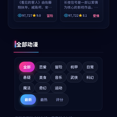
《看见的客人》由佐藤
长夜信号是一部以爱情
翔执导，戚南柯、安星
为核心的影视作品，围
河领衔主演，是一部
绕危机、反转与人物成
97,727
9.0
97,722
8.1
冒险
爱情
2018年上映的泰国冒险
长展开，整体节奏紧
动漫。影片以海岸抒情
凑，值得推荐观看。
为切入，呈现一段从初
遇到告别都浸着真实情
绪...
全部动漫
全部
恋爱
冒险
机甲
日常
悬疑
美食
音乐
武侠
科幻
魔法
奇幻
运动
最新
最热
评分