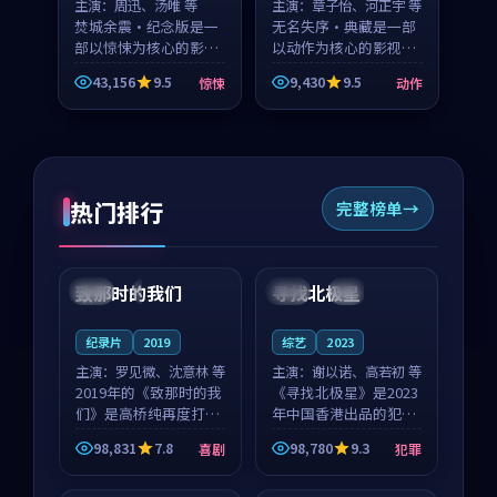
主演：
周迅、汤唯 等
主演：
章子怡、河正宇 等
焚城余震·纪念版是一
无名失序·典藏是一部
部以惊悚为核心的影视
以动作为核心的影视作
作品，围绕危机、反转
品，围绕危机、反转与
43,156
9.5
9,430
9.5
惊悚
动作
与人物成长展开，整体
人物成长展开，整体节
节奏紧凑，值得推荐观
奏紧凑，值得推荐观
看。
看。
热门排行
完整榜单
99:22
99:18
致那时的我们
寻找北极星
中国
4K
中国
4K
纪录片
2019
综艺
2023
主演：
罗见微、沈意林 等
主演：
谢以诺、高若初 等
2019年的《致那时的我
《寻找北极星》是2023
们》是高桥纯再度打磨
年中国香港出品的犯罪
的喜剧佳作。中国大陆
新作，主创团队希望用
98,831
7.8
98,780
9.3
喜剧
犯罪
的取景与都市寓言的氛
公路冒险的故事让观众
99:44
99:40
围相互成就，罗见微与
停下来想一想。谢以诺