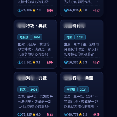
以惊悚为核心的影视作
为核心的影视作品，围
品，围绕危机、反转与
绕危机、反转与人物成
24,106
7.8
66,894
8.0
惊悚
科幻
人物成长展开，整体节
长展开，整体节奏紧
99:23
99:32
奏紧凑，值得推荐观
凑，值得推荐观看。
看。
零号特攻·典藏
月面倒计时
美国
中国
4K
连载中
电视剧
2024
电影
2024
主演：
河正宇、黄渤 等
主演：
易烊千玺、汤唯 等
零号特攻·典藏是一部
月面倒计时是一部以科
以战争为核心的影视作
幻为核心的影视作品，
品，围绕危机、反转与
围绕危机、反转与人物
55,861
9.1
16,386
8.3
战争
科幻
人物成长展开，整体节
成长展开，整体节奏紧
99:28
99:26
奏紧凑，值得推荐观
凑，值得推荐观看。
看。
南港列车·典藏
焚城行动·典藏
中国
热播
韩国
热播
综艺
2024
电视剧
2024
主演：
章子怡、梁朝伟 等
主演：
章子怡、易烊千玺
南港列车·典藏是一部
等
焚城行动·典藏是一部
以科幻为核心的影视作
以悬疑为核心的影视作
品，围绕危机、反转与
品，围绕危机、反转与
77,325
6.0
69,779
7.8
科幻
悬疑
人物成长展开，整体节
人物成长展开，整体节