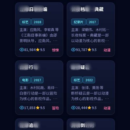
合作演出，影片在情感
纠葛，爱情元素贯穿始
江南旧事新编
长夜档案·典藏
日本
院线
韩国
高分
层次与现实质感之间
终，节奏稳健而富有张
游...
力，...
综艺
2018
纪录片
2017
主演：
应南风、李宥真 等
主演：
梁朝伟、木村拓哉
《江南旧事新编》由邵
等
长夜档案·典藏是一部
景明执导，应南风、李
以动漫为核心的影视作
宥真领衔主演，是一部
品，围绕危机、反转与
81,984
9.5
93,787
9.5
惊悚
动漫
2018年上映的日本惊悚
人物成长展开，整体节
99:57
97:45
综艺。影片以邻里温情
奏紧凑，值得推荐观
为切入，呈现一段从初
看。
白昼行动
断桥疑云
泰国
院线
英国
完结
遇到告别都浸着真实
情...
电影
2017
综艺
2022
主演：
木村拓哉、易烊千
主演：
张译、黄渤 等
玺 等
白昼行动是一部以冒险
断桥疑云是一部以动漫
为核心的影视作品，围
为核心的影视作品，围
绕危机、反转与人物成
绕危机、反转与人物成
17,858
9.5
28,444
9.5
冒险
动漫
长展开，整体节奏紧
长展开，整体节奏紧
89:23
99:51
凑，值得推荐观看。
凑，值得推荐观看。
狂潮追缉
异境倒计时
泰国
院线
韩国
院线