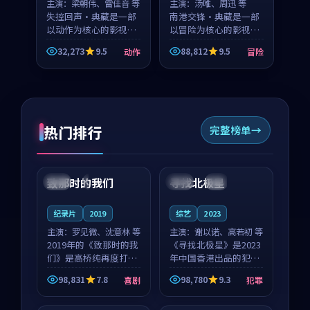
主演：
梁朝伟、雷佳音 等
主演：
汤唯、周迅 等
失控回声·典藏是一部
南港交锋·典藏是一部
以动作为核心的影视作
以冒险为核心的影视作
品，围绕危机、反转与
品，围绕危机、反转与
32,273
9.5
88,812
9.5
动作
冒险
人物成长展开，整体节
人物成长展开，整体节
奏紧凑，值得推荐观
奏紧凑，值得推荐观
看。
看。
热门排行
完整榜单
99:22
99:18
致那时的我们
寻找北极星
中国
4K
中国
4K
纪录片
2019
综艺
2023
主演：
罗见微、沈意林 等
主演：
谢以诺、高若初 等
2019年的《致那时的我
《寻找北极星》是2023
们》是高桥纯再度打磨
年中国香港出品的犯罪
的喜剧佳作。中国大陆
新作，主创团队希望用
98,831
7.8
98,780
9.3
喜剧
犯罪
的取景与都市寓言的氛
公路冒险的故事让观众
99:44
99:40
围相互成就，罗见微与
停下来想一想。谢以诺