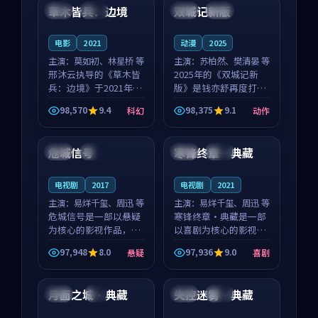
沈意林的对手戏自然克
领衔，高若初担任重要
草木皆兵：边境
双城记新版
泰国
独播
中国
独播
制，让整部影片在悬
角色，戚南柯的叙事
念...
节...
电影
2021
动漫
2025
主演：
莫如初、林星桥 等
主演：
苏柏然、樊清晏 等
邢沐云执导的《草木皆
2025年的《双城记新
兵：边境》于2021年面
版》是钱亦舒再度打磨
世，泰国的城市气质与
的动作佳作。中国大陆
98,570
9.4
98,375
9.1
科幻
动作
校园青春的人物心境共
的取景与沙漠探险的氛
99:27
99:43
同构筑了影片基调。莫
围相互成就，苏柏然与
如初、林星桥用细腻的
樊清晏的对手戏自然克
危城信号
寒锋终章·典藏
韩国
热播
日本
完结
表演撑起整部科幻电
制，让整部影片在悬念
影...
与...
电视剧
2017
电视剧
2021
主演：
易烊千玺、周迅 等
主演：
易烊千玺、周迅 等
危城信号是一部以悬疑
寒锋终章·典藏是一部
为核心的影视作品，围
以喜剧为核心的影视作
绕危机、反转与人物成
品，围绕危机、反转与
97,948
8.0
97,936
9.0
悬疑
喜剧
长展开，整体节奏紧
人物成长展开，整体节
99:16
99:53
凑，值得推荐观看。
奏紧凑，值得推荐观
看。
月面之城·典藏
失控迷雾·典藏
日本
4K
中国
热播