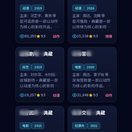
动漫
2019
动漫
2016
主演：
河正宇、黄渤 等
主演：
周迅、沈腾 等
星河追踪是一部以动作
星河猎局·典藏是一部
为核心的影视作品，围
以惊悚为核心的影视作
绕危机、反转与人物成
品，围绕危机、反转与
80,250
9.5
15,536
9.5
动作
惊悚
长展开，整体节奏紧
人物成长展开，整体节
99:02
99:20
凑，值得推荐观看。
奏紧凑，值得推荐观
看。
迷城剧场·典藏
深海营救
法国
杜比
日本
高分
综艺
2019
电影
2020
主演：
刘亦菲、木村拓哉
主演：
周迅、章子怡 等
等
迷城剧场·典藏是一部
深海营救是一部以动作
以动漫为核心的影视作
为核心的影视作品，围
品，围绕危机、反转与
绕危机、反转与人物成
19,257
9.5
21,848
9.5
动漫
动作
人物成长展开，整体节
长展开，整体节奏紧
99:03
97:19
奏紧凑，值得推荐观
凑，值得推荐观看。
看。
失控回声·典藏
南港交锋·典藏
英国
完结
中国
热播
电影
2015
纪录片
2021