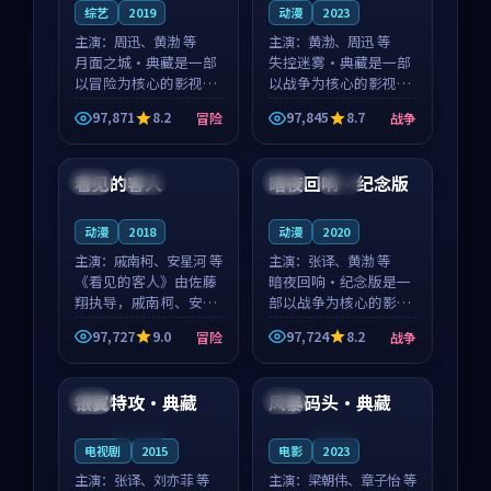
综艺
2019
动漫
2023
主演：
周迅、黄渤 等
主演：
黄渤、周迅 等
月面之城·典藏是一部
失控迷雾·典藏是一部
以冒险为核心的影视作
以战争为核心的影视作
品，围绕危机、反转与
品，围绕危机、反转与
97,871
8.2
97,845
8.7
冒险
战争
人物成长展开，整体节
人物成长展开，整体节
99:05
99:51
奏紧凑，值得推荐观
奏紧凑，值得推荐观
看。
看。
看见的客人
暗夜回响·纪念版
泰国
完结
中国
热播
动漫
2018
动漫
2020
主演：
戚南柯、安星河 等
主演：
张译、黄渤 等
《看见的客人》由佐藤
暗夜回响·纪念版是一
翔执导，戚南柯、安星
部以战争为核心的影视
河领衔主演，是一部
作品，围绕危机、反转
97,727
9.0
97,724
8.2
冒险
战争
2018年上映的泰国冒险
与人物成长展开，整体
99:27
99:03
动漫。影片以海岸抒情
节奏紧凑，值得推荐观
为切入，呈现一段从初
看。
银翼特攻·典藏
风暴码头·典藏
英国
日本
遇到告别都浸着真实情
绪...
连载中
连载中
电视剧
2015
电影
2023
主演：
张译、刘亦菲 等
主演：
梁朝伟、章子怡 等