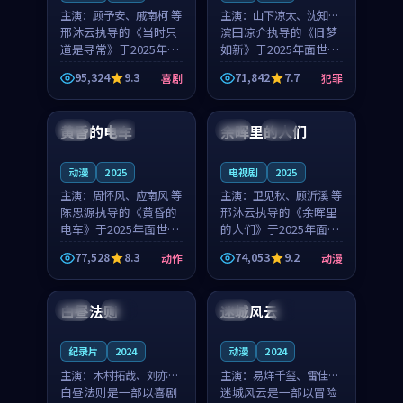
主演：
顾予安、戚南柯 等
主演：
山下凉太、沈知韵
邢沐云执导的《当时只
等
滨田凉介执导的《旧梦
道是寻常》于2025年面
如新》于2025年面世，
世，泰国的城市气质与
中国台湾的城市气质与
95,324
9.3
71,842
7.7
喜剧
犯罪
母女情深的人物心境共
异国相遇的人物心境共
99:20
99:56
同构筑了影片基调。顾
同构筑了影片基调。山
予安、戚南柯用细腻的
下凉太、沈知韵用细腻
黄昏的电车
余晖里的人们
日本
4K
泰国
完结
表演撑起整部喜剧电
的表演撑起整部犯罪
影...
电...
动漫
2025
电视剧
2025
主演：
周怀风、应南风 等
主演：
卫见秋、顾沂溪 等
陈思源执导的《黄昏的
邢沐云执导的《余晖里
电车》于2025年面世，
的人们》于2025年面
日本的城市气质与渔村
世，泰国的城市气质与
77,528
8.3
74,053
9.2
动作
动漫
故事的人物心境共同构
小镇生活的人物心境共
99:31
99:11
筑了影片基调。周怀
同构筑了影片基调。卫
风、应南风用细腻的表
见秋、顾沂溪用细腻的
白昼法则
迷城风云
中国
院线
中国
4K
演撑起整部动作电影，
表演撑起整部动漫电
剧...
影，...
纪录片
2024
动漫
2024
主演：
木村拓哉、刘亦菲
主演：
易烊千玺、雷佳音
等
白昼法则是一部以喜剧
等
迷城风云是一部以冒险