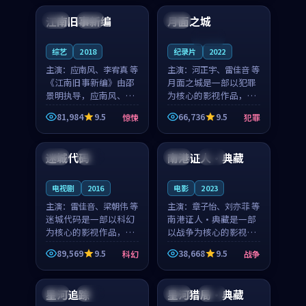
合作演出，影片在情感
纠葛，爱情元素贯穿始
江南旧事新编
月面之城
日本
院线
中国
层次与现实质感之间
终，节奏稳健而富有张
游...
力，...
连载中
综艺
2018
纪录片
2022
主演：
应南风、李宥真 等
主演：
河正宇、雷佳音 等
《江南旧事新编》由邵
月面之城是一部以犯罪
景明执导，应南风、李
为核心的影视作品，围
宥真领衔主演，是一部
绕危机、反转与人物成
81,984
9.5
66,736
9.5
惊悚
犯罪
2018年上映的日本惊悚
长展开，整体节奏紧
99:25
94:01
综艺。影片以邻里温情
凑，值得推荐观看。
为切入，呈现一段从初
迷城代码
南港证人·典藏
美国
热播
韩国
完结
遇到告别都浸着真实
情...
电视剧
2016
电影
2023
主演：
雷佳音、梁朝伟 等
主演：
章子怡、刘亦菲 等
迷城代码是一部以科幻
南港证人·典藏是一部
为核心的影视作品，围
以战争为核心的影视作
绕危机、反转与人物成
品，围绕危机、反转与
89,569
9.5
38,668
9.5
科幻
战争
长展开，整体节奏紧
人物成长展开，整体节
99:17
99:52
凑，值得推荐观看。
奏紧凑，值得推荐观
看。
星河追踪
星河猎局·典藏
法国
杜比
泰国
杜比