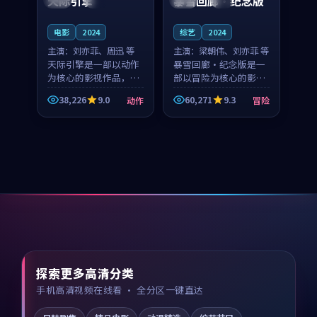
天际引擎
暴雪回廊·纪念版
电影
2024
综艺
2024
主演：
刘亦菲、周迅 等
主演：
梁朝伟、刘亦菲 等
天际引擎是一部以动作
暴雪回廊·纪念版是一
为核心的影视作品，围
部以冒险为核心的影视
绕危机、反转与人物成
作品，围绕危机、反转
38,226
9.0
60,271
9.3
动作
冒险
长展开，整体节奏紧
与人物成长展开，整体
凑，值得推荐观看。
节奏紧凑，值得推荐观
看。
探索更多高清分类
手机高清视频在线看 · 全分区一键直达