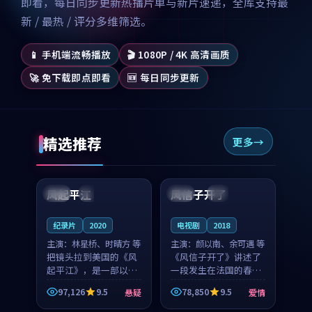
即看，每日同步更新热播片单与新片速递，全库支持最
新 / 最热 / 评分多维筛选。
📱 手机端流畅播放
🎬 1080P / 4K 高清画质
🚀 免下载即点即看
🆕 每日同步更新
精选推荐
更多
99:07
99:21
风起平江
风信子开了
美国
完结
法国
4K
纪录片
2020
电视剧
2018
主演：
林星桥、时晴方 等
主演：
颜以南、余可遇 等
把镜头拉到美国的《风
《风信子开了》讲述了
起平江》，是一部以时
一段发生在法国的春日
光记忆为底色的悬疑作
漫步故事。颜以南饰演
97,126
9.5
78,850
9.5
悬疑
爱情
品。林星桥和时晴方贡
的主角与余可遇的角色
99:53
99:56
献了2020年颇受关注的
因一场意外卷入更深的