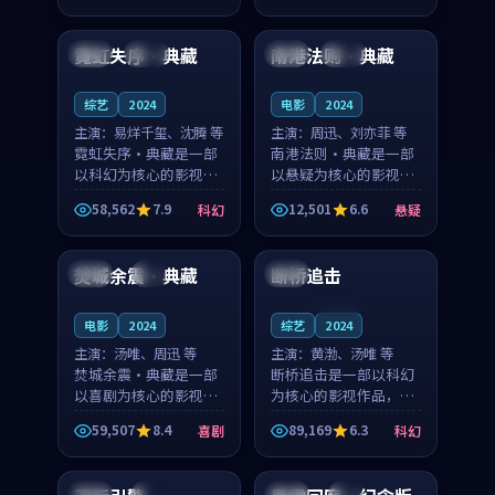
99:42
99:45
奏紧凑，值得推荐观
奏紧凑，值得推荐观
看。
看。
霓虹失序·典藏
南港法则·典藏
中国
高分
泰国
完结
综艺
2024
电影
2024
主演：
易烊千玺、沈腾 等
主演：
周迅、刘亦菲 等
霓虹失序·典藏是一部
南港法则·典藏是一部
以科幻为核心的影视作
以悬疑为核心的影视作
品，围绕危机、反转与
品，围绕危机、反转与
58,562
7.9
12,501
6.6
科幻
悬疑
人物成长展开，整体节
人物成长展开，整体节
99:03
93:38
奏紧凑，值得推荐观
奏紧凑，值得推荐观
看。
看。
焚城余震·典藏
断桥追击
英国
4K
法国
连载中
电影
2024
综艺
2024
主演：
汤唯、周迅 等
主演：
黄渤、汤唯 等
焚城余震·典藏是一部
断桥追击是一部以科幻
以喜剧为核心的影视作
为核心的影视作品，围
品，围绕危机、反转与
绕危机、反转与人物成
59,507
8.4
89,169
6.3
喜剧
科幻
人物成长展开，整体节
长展开，整体节奏紧
99:22
94:27
奏紧凑，值得推荐观
凑，值得推荐观看。
看。
韩国
4K
中国
4K