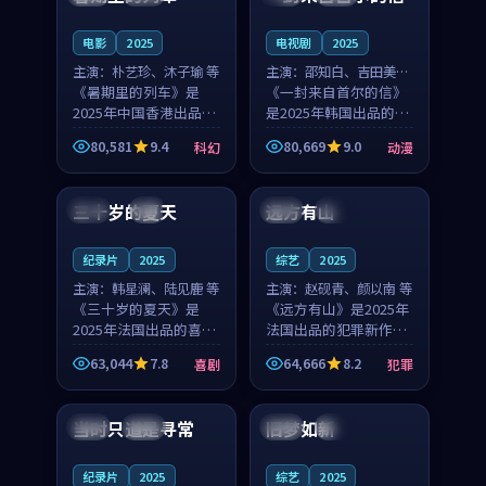
之...
与...
电影
2025
电视剧
2025
主演：
朴艺珍、沐子瑜 等
主演：
邵知白、吉田美琴
《暑期里的列车》是
等
《一封来自首尔的信》
2025年中国香港出品的
是2025年韩国出品的动
科幻新作，主创团队希
漫新作，主创团队希望
80,581
9.4
80,669
9.0
科幻
动漫
望用城市夜归人的故事
用高考往事的故事让观
99:12
99:48
让观众停下来想一想。
众停下来想一想。邵知
朴艺珍领衔，沐子瑜担
白领衔，吉田美琴担任
三十岁的夏天
远方有山
法国
4K
法国
独播
任重要角色，郑书延的
重要角色，谢承南的
叙...
叙...
纪录片
2025
综艺
2025
主演：
韩星澜、陆见鹿 等
主演：
赵砚青、颜以南 等
《三十岁的夏天》是
《远方有山》是2025年
2025年法国出品的喜剧
法国出品的犯罪新作，
新作，主创团队希望用
主创团队希望用高校追
63,044
7.8
64,666
8.2
喜剧
犯罪
深夜电台的故事让观众
梦的故事让观众停下来
99:32
99:08
停下来想一想。韩星澜
想一想。赵砚青领衔，
领衔，陆见鹿担任重要
颜以南担任重要角色，
当时只道是寻常
旧梦如新
泰国
杜比
中国
高分
角色，山田纯一的叙事
山田纯一的叙事节奏
节...
一...
纪录片
2025
综艺
2025