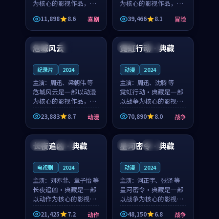
为核心的影视作品，围
为核心的影视作品，围
绕危机、反转与人物成
绕危机、反转与人物成
11,898
8.6
39,466
8.1
喜剧
冒险
长展开，整体节奏紧
长展开，整体节奏紧
99:57
99:49
凑，值得推荐观看。
凑，值得推荐观看。
危城风云
霓虹行动·典藏
中国
4K
中国
高分
纪录片
2024
动漫
2024
主演：
周迅、梁朝伟 等
主演：
周迅、沈腾 等
危城风云是一部以动漫
霓虹行动·典藏是一部
为核心的影视作品，围
以战争为核心的影视作
绕危机、反转与人物成
品，围绕危机、反转与
23,883
8.7
70,890
8.0
动漫
战争
长展开，整体节奏紧
人物成长展开，整体节
99:04
99:48
凑，值得推荐观看。
奏紧凑，值得推荐观
看。
长夜追凶·典藏
星河密令·典藏
中国
高分
日本
完结
电视剧
2024
动漫
2024
主演：
刘亦菲、章子怡 等
主演：
河正宇、张译 等
长夜追凶·典藏是一部
星河密令·典藏是一部
以动作为核心的影视作
以战争为核心的影视作
品，围绕危机、反转与
品，围绕危机、反转与
21,425
7.2
48,150
6.8
动作
战争
人物成长展开，整体节
人物成长展开，整体节