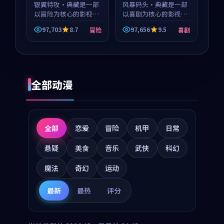
银翼特攻·典藏是一部
风暴码头·典藏是一部
以冒险为核心的影视作
以喜剧为核心的影视作
品，围绕危机、反转与
品，围绕危机、反转与
97,703
8.7
97,656
9.5
冒险
喜剧
人物成长展开，整体节
人物成长展开，整体节
奏紧凑，值得推荐观
奏紧凑，值得推荐观
看。
看。
全部动漫
全部
恋爱
冒险
机甲
日常
悬疑
美食
音乐
武侠
科幻
魔法
奇幻
运动
最新
最热
评分