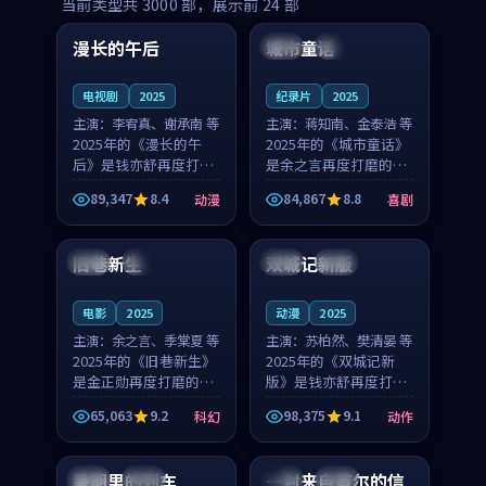
99:16
99:52
当前类型共
3000
部，展示前
24
部
漫长的午后
城市童话
中国
高分
美国
院线
电视剧
2025
纪录片
2025
主演：
李宥真、谢承南 等
主演：
蒋知南、金泰浩 等
2025年的《漫长的午
2025年的《城市童话》
后》是钱亦舒再度打磨
是余之言再度打磨的喜
的动漫佳作。中国大陆
剧佳作。美国的取景与
89,347
8.4
84,867
8.8
动漫
喜剧
的取景与海岛日常的氛
历史战争的氛围相互成
99:04
99:40
围相互成就，李宥真与
就，蒋知南与金泰浩的
谢承南的对手戏自然克
对手戏自然克制，让整
旧巷新生
双城记新版
英国
完结
中国
独播
制，让整部影片在悬念
部影片在悬念与温度
与...
之...
电影
2025
动漫
2025
主演：
余之言、季棠夏 等
主演：
苏柏然、樊清晏 等
2025年的《旧巷新生》
2025年的《双城记新
是金正勋再度打磨的科
版》是钱亦舒再度打磨
幻佳作。英国的取景与
的动作佳作。中国大陆
65,063
9.2
98,375
9.1
科幻
动作
雨夜物语的氛围相互成
的取景与沙漠探险的氛
99:24
99:36
就，余之言与季棠夏的
围相互成就，苏柏然与
对手戏自然克制，让整
樊清晏的对手戏自然克
暑期里的列车
一封来自首尔的信
中国
杜比
韩国
热播
部影片在悬念与温度
制，让整部影片在悬念