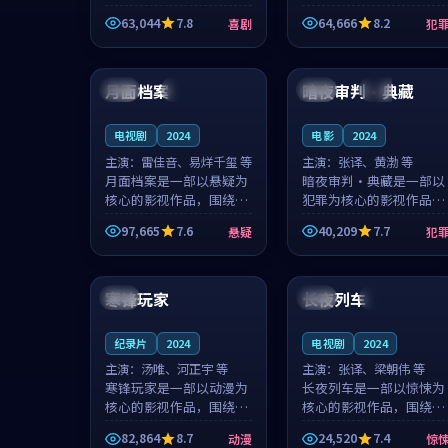
主创团队希望用深夜电台
团队希望用高校追梦的故
63,044
7.8
64,666
8.2
喜剧
犯
的故事让观众停下来想一
事让观众停下来想一想。
想。韩星澜领衔，陆见鹿
赵砚青领衔，颜以南担任
99:46
99:08
担任重要角色，山田纯一
重要角色，山田纯一的叙
的叙事节...
事节奏一...
月面档案
暗夜审判·典藏
泰国
热播
日本
杜比
电视剧
2024
电影
2024
主演：
雷佳音、易烊千玺 等
主演：
张译、黄渤 等
月面档案是一部以悬疑为
暗夜审判·典藏是一部以
核心的影视作品，围绕危
犯罪为核心的影视作品，
机、反转与人物成长展
围绕危机、反转与人物成
97,665
7.6
40,209
7.7
悬疑
犯
开，整体节奏紧凑，值得
长展开，整体节奏紧凑，
推荐观看。
值得推荐观看。
99:47
99:34
寒锋玩家
长夜列车
中国
4K
日本
院线
纪录片
2024
电视剧
2024
主演：
汤唯、河正宇 等
主演：
张译、梁朝伟 等
寒锋玩家是一部以动漫为
长夜列车是一部以惊悚为
核心的影视作品，围绕危
核心的影视作品，围绕危
机、反转与人物成长展
机、反转与人物成长展
82,864
8.7
24,520
7.4
动漫
惊
开，整体节奏紧凑，值得
开，整体节奏紧凑，值得