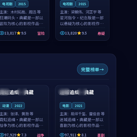
电视剧
2015
电视剧
2015
主演：
木村拓哉、周迅 等
主演：
梁朝伟、河正宇 等
狂潮码头·典藏是一部以
星河指令·纪念版是一部
冒险为核心的影视作品，
以悬疑为核心的影视作
围绕危机、反转与人物成
品，围绕危机、反转与人
13,817
9.5
13,820
9.5
冒险
悬疑
长展开，整体节奏紧凑，
物成长展开，整体节奏紧
值得推荐观看。
凑，值得推荐观看。
完整榜单
99:50
99:51
霓虹追缉·典藏
迷城追缉·典藏
韩国
热播
美国
热播
动漫
2022
电影
2021
主演：
张译、黄渤 等
主演：
易烊千玺、雷佳音 等
霓虹追缉·典藏是一部以
迷城追缉·典藏是一部以
战争为核心的影视作品，
喜剧为核心的影视作品，
围绕危机、反转与人物成
围绕危机、反转与人物成
97,929
7.3
97,911
8.1
战争
喜剧
长展开，整体节奏紧凑，
长展开，整体节奏紧凑，