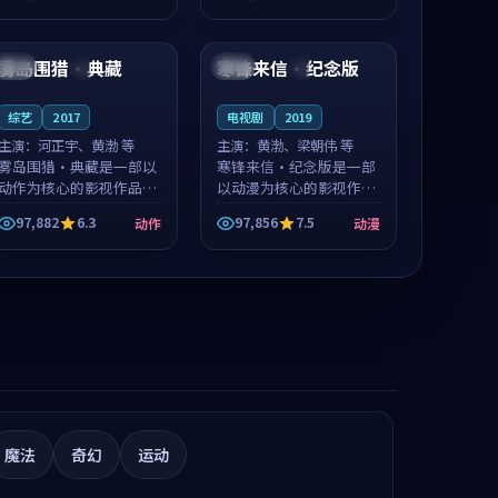
值得推荐观看。
值得推荐观看。
97:17
99:54
雾岛围猎·典藏
寒锋来信·纪念版
韩国
4K
法国
4K
综艺
2017
电视剧
2019
主演：
河正宇、黄渤 等
主演：
黄渤、梁朝伟 等
雾岛围猎·典藏是一部以
寒锋来信·纪念版是一部
动作为核心的影视作品，
以动漫为核心的影视作
围绕危机、反转与人物成
品，围绕危机、反转与人
97,882
6.3
97,856
7.5
动作
动漫
长展开，整体节奏紧凑，
物成长展开，整体节奏紧
值得推荐观看。
凑，值得推荐观看。
魔法
奇幻
运动