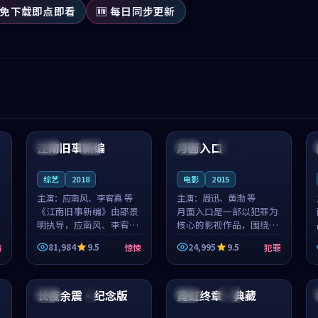
 免下载即点即看
🆕 每日同步更新
99:53
98:04
江南旧事新编
月面入口
日本
院线
英国
杜比
综艺
2018
电影
2015
主演：
应南风、李宥真 等
主演：
周迅、黄渤 等
《江南旧事新编》由邵景
月面入口是一部以犯罪为
明执导，应南风、李宥真
核心的影视作品，围绕危
领衔主演，是一部2018年
机、反转与人物成长展
81,984
9.5
24,995
9.5
情
惊悚
犯罪
上映的日本惊悚综艺。影
开，整体节奏紧凑，值得
片以邻里温情为切入，呈
推荐观看。
99:08
99:37
现一段从初遇到告别都浸
着真实情...
长夜余震·纪念版
霓虹终章·典藏
中国
4K
中国
热播