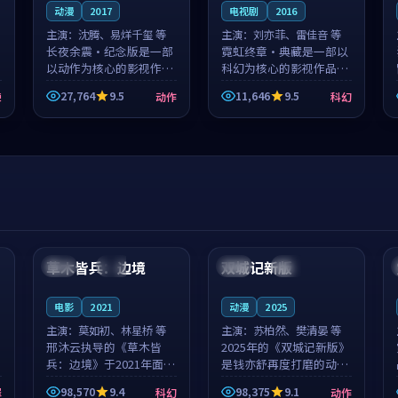
动漫
2017
电视剧
2016
主演：
沈腾、易烊千玺 等
主演：
刘亦菲、雷佳音 等
长夜余震·纪念版是一部
霓虹终章·典藏是一部以
以动作为核心的影视作
科幻为核心的影视作品，
品，围绕危机、反转与人
围绕危机、反转与人物成
27,764
9.5
11,646
9.5
悚
动作
科幻
物成长展开，整体节奏紧
长展开，整体节奏紧凑，
凑，值得推荐观看。
值得推荐观看。
99:44
99:40
草木皆兵：边境
双城记新版
泰国
独播
中国
独播
电影
2021
动漫
2025
主演：
莫如初、林星桥 等
主演：
苏柏然、樊清晏 等
邢沐云执导的《草木皆
2025年的《双城记新版》
兵：边境》于2021年面
是钱亦舒再度打磨的动作
世，泰国的城市气质与校
佳作。中国大陆的取景与
98,570
9.4
98,375
9.1
罪
科幻
动作
园青春的人物心境共同构
沙漠探险的氛围相互成