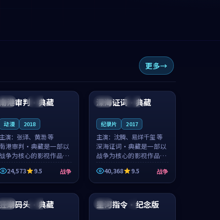
更多
99:31
96:31
南港审判·典藏
深海证词·典藏
法国
院线
韩国
独播
动漫
2018
纪录片
2017
主演：
张译、黄渤 等
主演：
沈腾、易烊千玺 等
南港审判·典藏是一部以
深海证词·典藏是一部以
战争为核心的影视作品，
战争为核心的影视作品，
围绕危机、反转与人物成
围绕危机、反转与人物成
24,573
9.5
40,368
9.5
战争
战争
长展开，整体节奏紧凑，
长展开，整体节奏紧凑，
值得推荐观看。
值得推荐观看。
99:40
94:30
狂潮码头·典藏
星河指令·纪念版
中国
独播
美国
4K