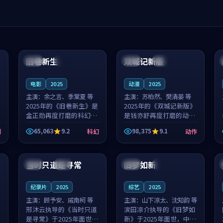
99:04
99:40
旧巷新生
双城记新版
英国
完结
中国
独播
电影
2025
动漫
2025
主演：
余之言、季棠夏 等
主演：
苏柏然、樊清晏 等
2025年的《旧巷新生》是
2025年的《双城记新版》
金正勋再度打磨的科幻佳
是钱亦舒再度打磨的动作
作。英国的取景与雨夜物
佳作。中国大陆的取景与
65,063
9.2
98,375
9.1
剧
科幻
动作
语的氛围相互成就，余之
沙漠探险的氛围相互成
言与季棠夏的对手戏自然
就，苏柏然与樊清晏的对
99:32
99:08
克制，让整部影片在悬念
手戏自然克制，让整部影
与温度之...
片在悬念与...
当时只道是寻常
旧梦如新
泰国
杜比
中国
高分
纪录片
2025
综艺
2025
主演：
顾予安、戚南柯 等
主演：
山下凉太、沈知韵 等
邢沐云执导的《当时只道
滨田凉介执导的《旧梦如
是寻常》于2025年面世，
新》于2025年面世，中国