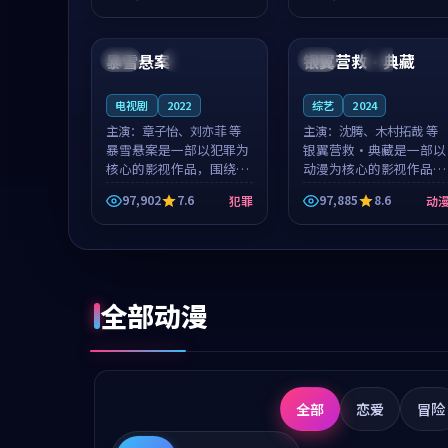
成就，罗见微与沈意林的
想一想。谢以诺领衔，高
99:12
99:48
对手戏自然克制，让整部
若初担任重要角色，戚南
影片在悬念...
柯的叙事节...
暴雪悬案
银翼营救·典藏
日本
热播
韩国
独播
电视剧
2022
综艺
2024
主演：
章子怡、刘亦菲 等
主演：
沈腾、木村拓哉 等
暴雪悬案是一部以犯罪为
银翼营救·典藏是一部以
核心的影视作品，围绕危
动漫为核心的影视作品，
机、反转与人物成长展
围绕危机、反转与人物成
97,902
7.6
97,885
8.6
犯罪
动
开，整体节奏紧凑，值得
长展开，整体节奏紧凑，
推荐观看。
值得推荐观看。
全部动漫
全部
恋爱
冒险