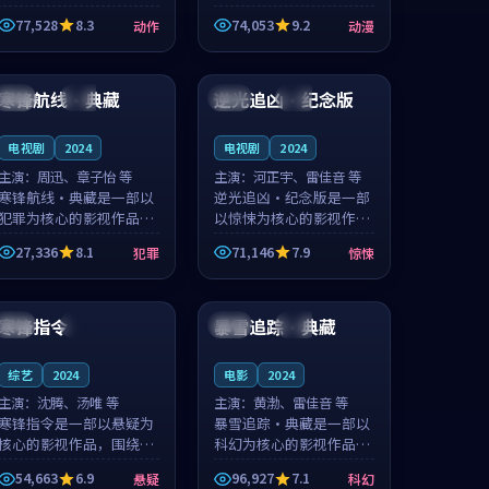
的城市气质与渔村故事的
国的城市气质与小镇生活
77,528
8.3
74,053
9.2
动作
动漫
人物心境共同构筑了影片
的人物心境共同构筑了影
基调。周怀风、应南风用
片基调。卫见秋、顾沂溪
99:46
99:39
细腻的表演撑起整部动作
用细腻的表演撑起整部动
电影，剧...
漫电影，...
寒锋航线·典藏
逆光追凶·纪念版
法国
独播
泰国
完结
电视剧
2024
电视剧
2024
主演：
周迅、章子怡 等
主演：
河正宇、雷佳音 等
寒锋航线·典藏是一部以
逆光追凶·纪念版是一部
犯罪为核心的影视作品，
以惊悚为核心的影视作
围绕危机、反转与人物成
品，围绕危机、反转与人
27,336
8.1
71,146
7.9
犯罪
惊悚
长展开，整体节奏紧凑，
物成长展开，整体节奏紧
值得推荐观看。
凑，值得推荐观看。
99:49
99:27
寒锋指令
暴雪追踪·典藏
泰国
院线
泰国
杜比
综艺
2024
电影
2024
主演：
沈腾、汤唯 等
主演：
黄渤、雷佳音 等
寒锋指令是一部以悬疑为
暴雪追踪·典藏是一部以
核心的影视作品，围绕危
科幻为核心的影视作品，
机、反转与人物成长展
围绕危机、反转与人物成
54,663
6.9
96,927
7.1
悬疑
科幻
开，整体节奏紧凑，值得
长展开，整体节奏紧凑，