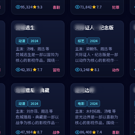
泰国的城市气质与母女情
台湾的城市气质与异国相
95,324
9.3
71,842
7.7
罪
喜剧
犯罪
深的人物心境共同构筑了
遇的人物心境共同构筑了
影片基调。顾予安、戚南
影片基调。山下凉太、沈
99:58
95:56
柯用细腻的表演撑起整部
知韵用细腻的表演撑起整
喜剧电影...
部犯罪电...
焚城逃生
天际证人·纪念版
英国
热播
泰国
高分
动漫
2024
综艺
2024
主演：
汤唯、周迅 等
主演：
梁朝伟、周迅 等
焚城逃生是一部以冒险为
天际证人·纪念版是一部
核心的影视作品，围绕危
以动作为核心的影视作
机、反转与人物成长展
品，围绕危机、反转与人
42,351
7.7
3,248
8.1
罪
冒险
动作
开，整体节奏紧凑，值得
物成长展开，整体节奏紧
推荐观看。
凑，值得推荐观看。
99:51
99:28
危城猎局·典藏
逆光边界
中国
杜比
法国
连载中
动漫
2024
电影
2024
主演：
刘亦菲、周迅 等
主演：
木村拓哉、汤唯 等
危城猎局·典藏是一部以
逆光边界是一部以喜剧为
战争为核心的影视作品，
核心的影视作品，围绕危
围绕危机、反转与人物成
机、反转与人物成长展
47,984
8.7
86,408
7.4
悚
战争
喜剧
长展开，整体节奏紧凑，
开，整体节奏紧凑，值得