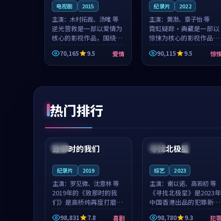
电视剧
2015
纪录片
2022
主演：
木村拓哉、汤唯 等
主演：
黄渤、章子怡 等
逆光营救是一部以爱情为
霓虹疑踪·典藏是一部以
核心的影视作品，围绕危
惊悚为核心的影视作品，
机、反转与人物成长展
围绕危机、反转与人物成
70,165
9.5
90,115
9.5
爱情
惊
开，整体节奏紧凑，值得
长展开，整体节奏紧凑，
推荐观看。
值得推荐观看。
热门排行
99:22
99:18
致那时的我们
寻找北极星
中国
4K
中国
4K
纪录片
2019
综艺
2023
主演：
罗见微、沈意林 等
主演：
谢以诺、高若初 等
2019年的《致那时的我
《寻找北极星》是2023年
们》是高桥纯再度打磨的
中国香港出品的犯罪新
喜剧佳作。中国大陆的取
作，主创团队希望用公路
98,831
7.8
98,780
9.3
喜剧
犯
景与都市寓言的氛围相互
冒险的故事让观众停下来