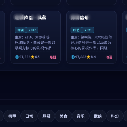
筑了影片基调。莫如初、
就，苏柏然与樊清晏的对
99:01
99:57
林星桥用细腻的表演撑起
手戏自然克制，让整部影
整部科幻电影...
片在悬念与...
危城降临·典藏
异境信号
英国
完结
法国
完结
动漫
2017
综艺
2021
主演：
张译、刘亦菲 等
主演：
梁朝伟、木村拓哉 等
危城降临·典藏是一部以
异境信号是一部以动漫为
悬疑为核心的影视作品，
核心的影视作品，围绕危
围绕危机、反转与人物成
机、反转与人物成长展
97,884
6.5
97,883
8.4
漫
悬疑
动漫
长展开，整体节奏紧凑，
开，整体节奏紧凑，值得
值得推荐观看。
推荐观看。
机甲
日常
悬疑
美食
音乐
武侠
科幻