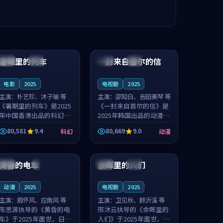
99:24
99:36
暑期里的列车
一封来自首尔的信
中国
杜比
韩国
热播
电影
2025
电视剧
2025
主演：
朴艺珍、沐子瑜 等
主演：
邵知白、吉田美琴 等
《暑期里的列车》是2025
《一封来自首尔的信》是
年中国香港出品的科幻新
2025年韩国出品的动漫新
作，主创团队希望用城市
作，主创团队希望用高考
80,581
9.4
80,669
9.0
科幻
动漫
夜归人的故事让观众停下
往事的故事让观众停下来
来想一想。朴艺珍领衔，
想一想。邵知白领衔，吉
99:20
99:56
沐子瑜担任重要角色，郑
田美琴担任重要角色，谢
书延的叙...
承南的叙...
黄昏的电车
余晖里的人们
日本
4K
泰国
完结
动漫
2025
电视剧
2025
主演：
周怀风、应南风 等
主演：
卫见秋、顾沂溪 等
陈思源执导的《黄昏的电
邢沐云执导的《余晖里的
车》于2025年面世，日本
人们》于2025年面世，泰