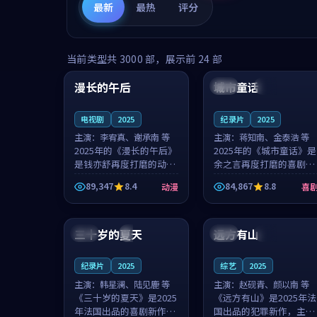
最新
最热
评分
99:16
99:52
当前类型共
3000
部，展示前
24
部
漫长的午后
城市童话
中国
高分
美国
院线
电视剧
2025
纪录片
2025
主演：
李宥真、谢承南 等
主演：
蒋知南、金泰浩 等
2025年的《漫长的午后》
2025年的《城市童话》是
是钱亦舒再度打磨的动漫
余之言再度打磨的喜剧佳
佳作。中国大陆的取景与
作。美国的取景与历史战
89,347
8.4
84,867
8.8
动漫
喜
海岛日常的氛围相互成
争的氛围相互成就，蒋知
就，李宥真与谢承南的对
南与金泰浩的对手戏自然
99:12
99:48
手戏自然克制，让整部影
克制，让整部影片在悬念
片在悬念与...
与温度之...
三十岁的夏天
远方有山
法国
4K
法国
独播
纪录片
2025
综艺
2025
主演：
韩星澜、陆见鹿 等
主演：
赵砚青、颜以南 等
《三十岁的夏天》是2025
《远方有山》是2025年法
年法国出品的喜剧新作，
国出品的犯罪新作，主创