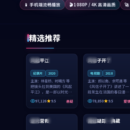
📱 手机端流畅播放
🎬 1080P / 4K 高清画质

精选推荐
99:07
99:21
风起平江
风信子开了
美国
完结
法国
4K
纪录片
2020
电视剧
2018
主演：
林星桥、时晴方 等
主演：
颜以南、余可遇 等
把镜头拉到美国的《风起
《风信子开了》讲述了一
平江》，是一部以时光记
段发生在法国的春日漫步
忆为底色的悬疑作品。林
故事。颜以南饰演的主角
97,126
9.5
78,850
9.5
悬疑
爱
星桥和时晴方贡献了2020
与余可遇的角色因一场意
年颇受关注的合作演出，
外卷入更深的纠葛，爱情
89:34
99:59
影片在情感层次与现实质
元素贯穿始终，节奏稳健
感之间游...
而富有张力，...
逆光营救
霓虹疑踪·典藏
日本
院线
美国
完结